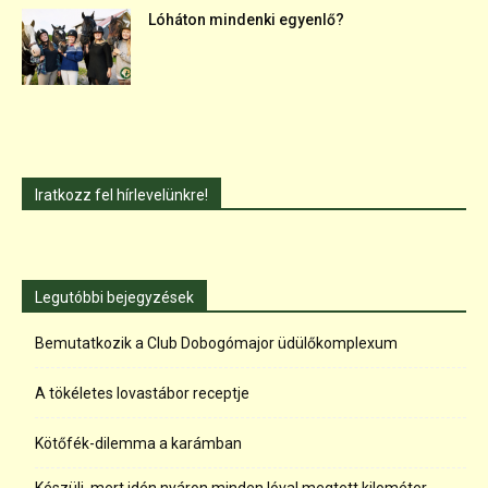
Lóháton mindenki egyenlő?
Iratkozz fel hírlevelünkre!
Legutóbbi bejegyzések
Bemutatkozik a Club Dobogómajor üdülőkomplexum
A tökéletes lovastábor receptje
Kötőfék-dilemma a karámban