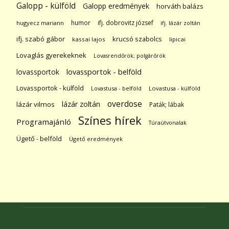
Galopp - külföld
Galopp eredmények
horváth balázs
humor
ifj. dobrovitz józsef
hugyecz mariann
ifj. lázár zoltán
ifj. szabó gábor
krucsó szabolcs
kassai lajos
lipicai
Lovaglás gyerekeknek
Lovasrendőrök; polgárőrök
lovassportok
lovassportok - belföld
Lovassportok - külföld
Lovastusa - belföld
Lovastusa - külföld
overdose
lázár zoltán
lázár vilmos
Paták; lábak
Színes hírek
Programajánló
Túraútvonalak
Ügető - belföld
Ügető eredmények