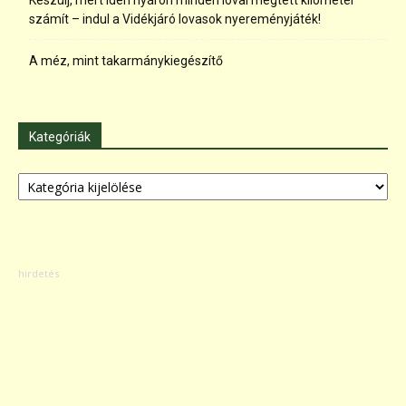
Készülj, mert idén nyáron minden lóval megtett kilométer
számít – indul a Vidékjáró lovasok nyereményjáték!
A méz, mint takarmánykiegészítő
Kategóriák
Kategóriák