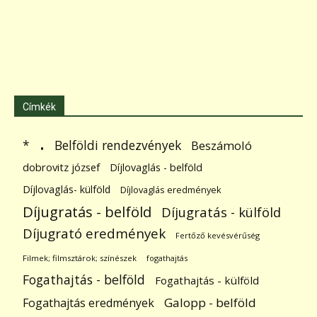
Címkék
.
Belföldi rendezvények
*
Beszámoló
dobrovitz józsef
Díjlovaglás - belföld
Díjlovaglás- külföld
Díjlovaglás eredmények
Díjugratás - belföld
Díjugratás - külföld
Díjugrató eredmények
Fertőző kevésvérűség
Filmek; filmsztárok; színészek
fogathajtás
Fogathajtás - belföld
Fogathajtás - külföld
Galopp - belföld
Fogathajtás eredmények