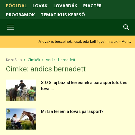
FŐOLDAL
LOVAK
LOVARDÁK
PIACTÉR
PROGRAMOK
TEMATIKUS KERESŐ
A lovak is beszélnek...csak oda kell figyelni rájuk! - Monty
Roberts
Kezdőlap
Címkék
Andics bernadett
Címke: andics bernadett
S.O.S. új bázist keresnek a parasportolók és
lovai...
Mi fán terem a lovas parasport?