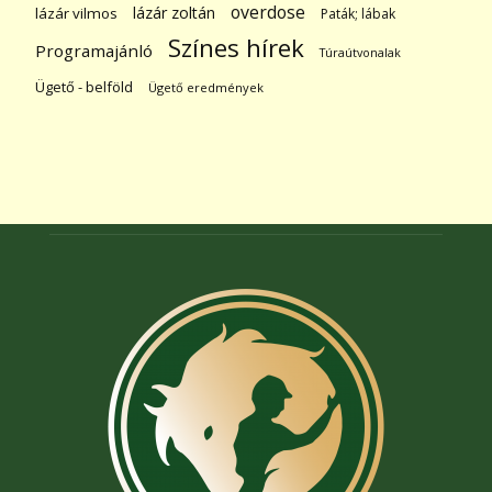
overdose
lázár zoltán
lázár vilmos
Paták; lábak
Színes hírek
Programajánló
Túraútvonalak
Ügető - belföld
Ügető eredmények