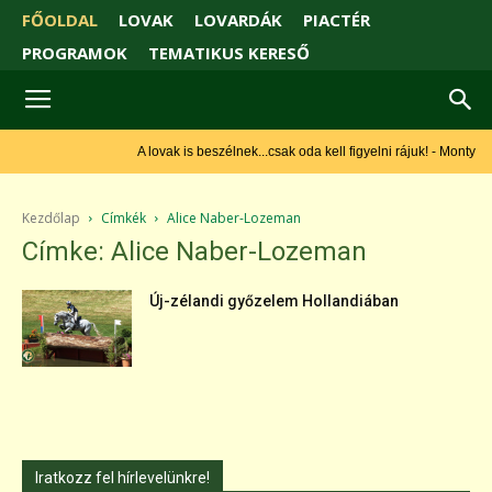
FŐOLDAL
LOVAK
LOVARDÁK
PIACTÉR
PROGRAMOK
TEMATIKUS KERESŐ
A lovak is beszélnek...csak oda kell figyelni rájuk! - Monty
Roberts
Kezdőlap
Címkék
Alice Naber-Lozeman
Címke: Alice Naber-Lozeman
Új-zélandi győzelem Hollandiában
Iratkozz fel hírlevelünkre!