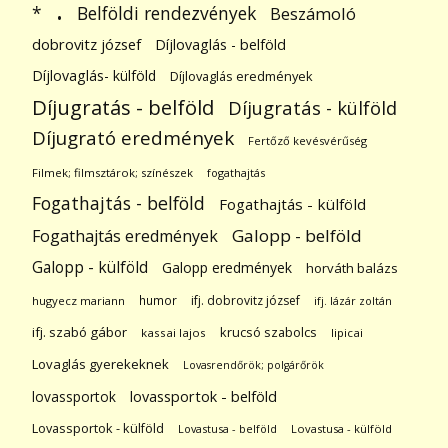
.
Belföldi rendezvények
*
Beszámoló
dobrovitz józsef
Díjlovaglás - belföld
Díjlovaglás- külföld
Díjlovaglás eredmények
Díjugratás - belföld
Díjugratás - külföld
Díjugrató eredmények
Fertőző kevésvérűség
Filmek; filmsztárok; színészek
fogathajtás
Fogathajtás - belföld
Fogathajtás - külföld
Galopp - belföld
Fogathajtás eredmények
Galopp - külföld
Galopp eredmények
horváth balázs
humor
ifj. dobrovitz józsef
hugyecz mariann
ifj. lázár zoltán
ifj. szabó gábor
krucsó szabolcs
kassai lajos
lipicai
Lovaglás gyerekeknek
Lovasrendőrök; polgárőrök
lovassportok
lovassportok - belföld
Lovassportok - külföld
Lovastusa - belföld
Lovastusa - külföld