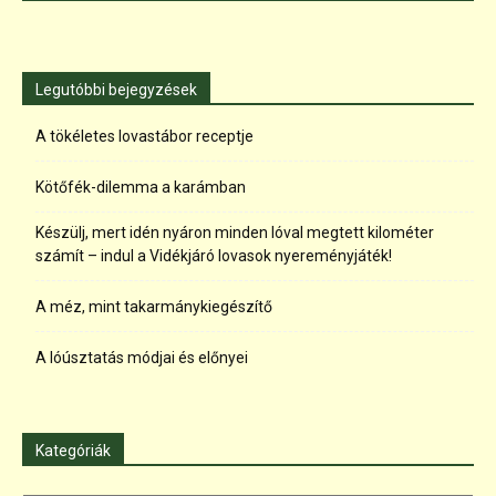
Legutóbbi bejegyzések
A tökéletes lovastábor receptje
Kötőfék-dilemma a karámban
Készülj, mert idén nyáron minden lóval megtett kilométer
számít – indul a Vidékjáró lovasok nyereményjáték!
A méz, mint takarmánykiegészítő
A lóúsztatás módjai és előnyei
Kategóriák
Kategóriák