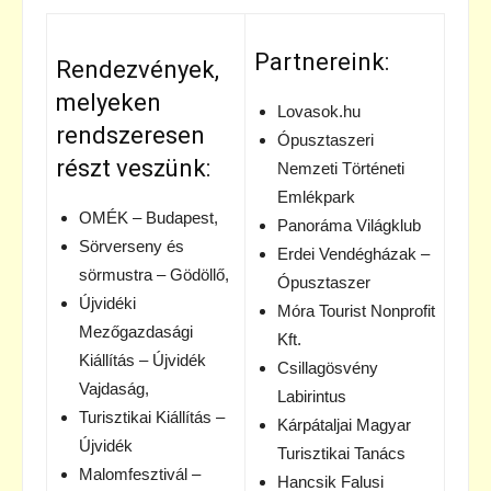
Partnereink:
Rendezvények,
melyeken
Lovasok.hu
rendszeresen
Ópusztaszeri
részt veszünk:
Nemzeti Történeti
Emlékpark
OMÉK – Budapest,
Panoráma Világklub
Sörverseny és
Erdei Vendégházak –
sörmustra – Gödöllő,
Ópusztaszer
Újvidéki
Móra Tourist Nonprofit
Mezőgazdasági
Kft.
Kiállítás – Újvidék
Csillagösvény
Vajdaság,
Labirintus
Turisztikai Kiállítás –
Kárpátaljai Magyar
Újvidék
Turisztikai Tanács
Malomfesztivál –
Hancsik Falusi