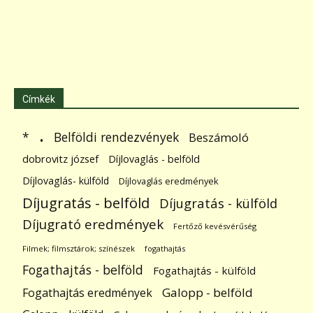
Címkék
.
Belföldi rendezvények
*
Beszámoló
dobrovitz józsef
Díjlovaglás - belföld
Díjlovaglás- külföld
Díjlovaglás eredmények
Díjugratás - belföld
Díjugratás - külföld
Díjugrató eredmények
Fertőző kevésvérűség
Filmek; filmsztárok; színészek
fogathajtás
Fogathajtás - belföld
Fogathajtás - külföld
Galopp - belföld
Fogathajtás eredmények