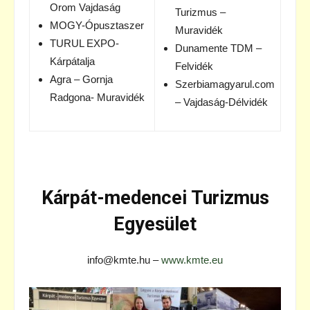
Orom Vajdaság
Turizmus –
MOGY-Ópusztaszer
Muravidék
TURUL EXPO-
Dunamente TDM –
Kárpátalja
Felvidék
Agra – Gornja
Szerbiamagyarul.com
Radgona- Muravidék
– Vajdaság-Délvidék
Kárpát-medencei Turizmus
Egyesület
info@kmte.hu –
www.kmte.eu