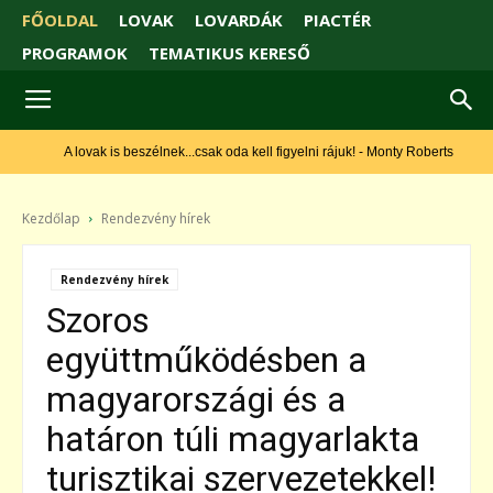
FŐOLDAL
LOVAK
LOVARDÁK
PIACTÉR
PROGRAMOK
TEMATIKUS KERESŐ
A lovak is beszélnek...csak oda kell figyelni rájuk! - Monty Roberts
Kezdőlap
Rendezvény hírek
Rendezvény hírek
Szoros
együttműködésben a
magyarországi és a
határon túli magyarlakta
turisztikai szervezetekkel!