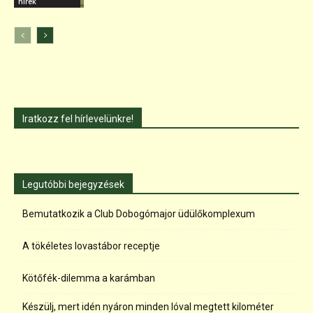
hírek
Iratkozz fel hírlevelünkre!
Legutóbbi bejegyzések
Bemutatkozik a Club Dobogómajor üdülőkomplexum
A tökéletes lovastábor receptje
Kötőfék-dilemma a karámban
Készülj, mert idén nyáron minden lóval megtett kilométer