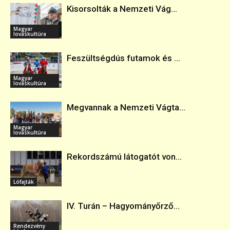
Kisorsolták a Nemzeti Vág...
Magyar
lovaskultúra
Feszültségdús futamok és ...
Magyar
lovaskultúra
Megvannak a Nemzeti Vágta...
Magyar
lovaskultúra
Rekordszámú látogatót von...
Lófajták
IV. Turán – Hagyományőrző...
Rendezvény