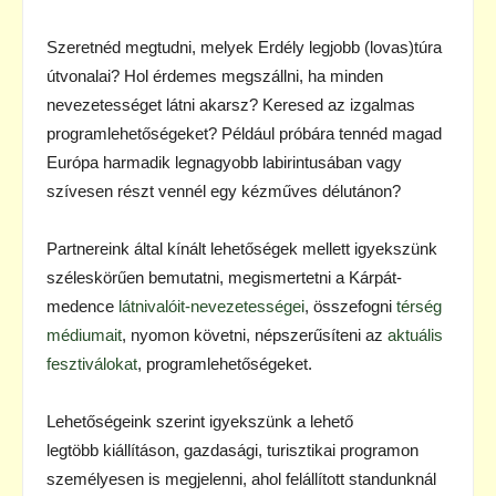
Szeretnéd megtudni, melyek Erdély legjobb (lovas)túra
útvonalai? Hol érdemes megszállni, ha minden
nevezetességet látni akarsz? Keresed az izgalmas
programlehetőségeket? Például próbára tennéd magad
Európa harmadik legnagyobb labirintusában vagy
szívesen részt vennél egy kézműves délutánon?
Partnereink által kínált lehetőségek mellett igyekszünk
széleskörűen bemutatni, megismertetni a Kárpát-
medence
látnivalóit-nevezetességei
, összefogni
térség
médiumait
, nyomon követni, népszerűsíteni az
aktuális
fesztiválokat
, programlehetőségeket.
Lehetőségeink szerint igyekszünk a lehető
legtöbb kiállításon, gazdasági, turisztikai programon
személyesen is megjelenni, ahol felállított standunknál