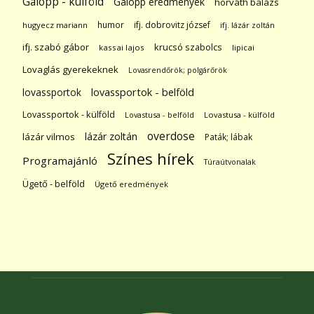
Galopp - külföld
Galopp eredmények
horváth balázs
humor
ifj. dobrovitz józsef
hugyecz mariann
ifj. lázár zoltán
ifj. szabó gábor
krucsó szabolcs
kassai lajos
lipicai
Lovaglás gyerekeknek
Lovasrendőrök; polgárőrök
lovassportok
lovassportok - belföld
Lovassportok - külföld
Lovastusa - belföld
Lovastusa - külföld
overdose
lázár zoltán
lázár vilmos
Paták; lábak
Színes hírek
Programajánló
Túraútvonalak
Ügető - belföld
Ügető eredmények