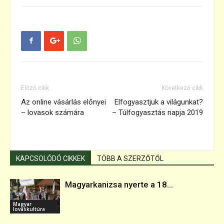
Előző cikk
Következő cikk
Az online vásárlás előnyei
Elfogyasztjuk a világunkat?
– lovasok számára
– Túlfogyasztás napja 2019
KAPCSOLÓDÓ CIKKEK
TÖBB A SZERZŐTŐL
Magyarkanizsa nyerte a 18...
Magyar
lovaskultúra