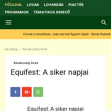
FŐOLDAL
LOVAK
LOVARDÁK
PIACTÉR
PROGRAMOK
TEMATIKUS KERESŐ
A lovak is beszélnek...csak oda kell figyelni rájuk! - Monty Roberts
Kezdőlap
Rendezvény hírek
Rendezvény hírek
Equifest: A siker napjai
Equifest: A siker napjai