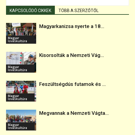
KAPCSOLÓDÓ CIKKEK
TÖBB A SZERZŐTŐL
Magyarkanizsa nyerte a 18...
Magyar
lovaskultúra
Kisorsolták a Nemzeti Vág...
Magyar
lovaskultúra
Feszültségdús futamok és ...
Magyar
lovaskultúra
Megvannak a Nemzeti Vágta...
Magyar
lovaskultúra