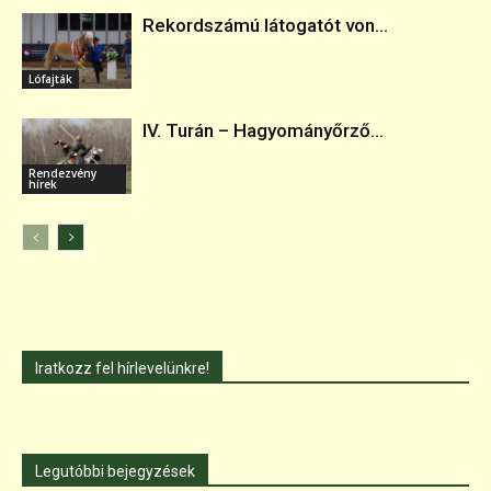
Rekordszámú látogatót von...
Lófajták
IV. Turán – Hagyományőrző...
Rendezvény
hírek
Iratkozz fel hírlevelünkre!
Legutóbbi bejegyzések