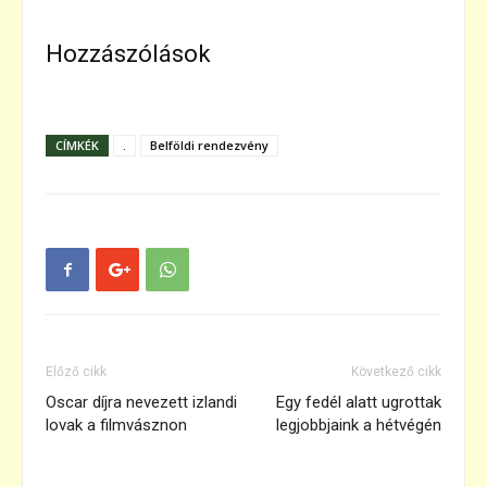
Hozzászólások
CÍMKÉK
.
Belföldi rendezvény
Előző cikk
Következő cikk
Oscar díjra nevezett izlandi
Egy fedél alatt ugrottak
lovak a filmvásznon
legjobbjaink a hétvégén