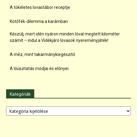
A tökéletes lovastábor receptje
Kötőfék-dilemma a karámban
Készülj, mert idén nyáron minden lóval megtett kilométer
számít – indul a Vidékjáró lovasok nyereményjáték!
A méz, mint takarmánykiegészítő
A lóúsztatás módjai és előnyei
Kategóriák
Kategóriák