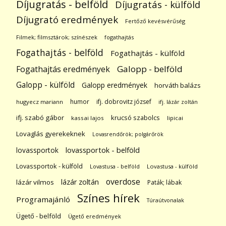
Díjugratás - belföld
Díjugratás - külföld
Díjugrató eredmények
Fertőző kevésvérűség
Filmek; filmsztárok; színészek
fogathajtás
Fogathajtás - belföld
Fogathajtás - külföld
Galopp - belföld
Fogathajtás eredmények
Galopp - külföld
Galopp eredmények
horváth balázs
humor
ifj. dobrovitz józsef
hugyecz mariann
ifj. lázár zoltán
ifj. szabó gábor
krucsó szabolcs
kassai lajos
lipicai
Lovaglás gyerekeknek
Lovasrendőrök; polgárőrök
lovassportok
lovassportok - belföld
Lovassportok - külföld
Lovastusa - belföld
Lovastusa - külföld
overdose
lázár zoltán
lázár vilmos
Paták; lábak
Színes hírek
Programajánló
Túraútvonalak
Ügető - belföld
Ügető eredmények