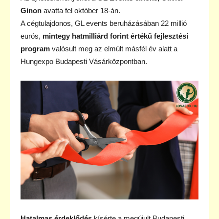
Ginon
avatta fel október 18-án.
A cégtulajdonos, GL events beruházásában 22 millió
eurós,
mintegy hatmilliárd forint értékű fejlesztési
program
valósult meg az elmúlt másfél év alatt a
Hungexpo Budapesti Vásárközpontban.
Hatalmas érdeklődés
kísérte a megújult Budapesti