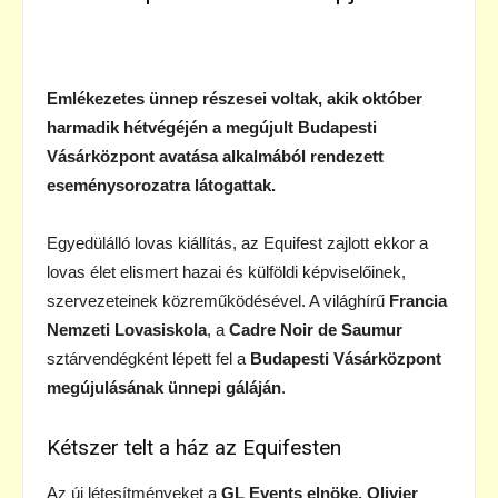
Emlékezetes ünnep részesei voltak, akik október
harmadik hétvégéjén a megújult Budapesti
Vásárközpont avatása alkalmából rendezett
eseménysorozatra látogattak.
Egyedülálló lovas kiállítás, az Equifest zajlott ekkor a
lovas élet elismert hazai és külföldi képviselőinek,
szervezeteinek közreműködésével. A világhírű
Francia
Nemzeti Lovasiskola
, a
Cadre Noir de Saumur
sztárvendégként lépett fel a
Budapesti Vásárközpont
megújulásának ünnepi gáláján
.
Kétszer telt a ház az Equifesten
Az új létesítményeket a
GL Events elnöke, Olivier