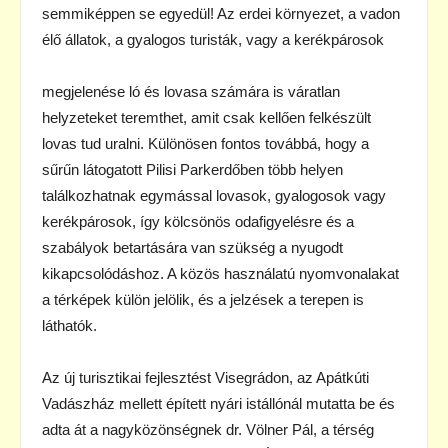
semmiképpen se egyedül! Az erdei környezet, a vadon
élő állatok, a gyalogos turisták, vagy a kerékpárosok
megjelenése ló és lovasa számára is váratlan
helyzeteket teremthet, amit csak kellően felkészült
lovas tud uralni. Különösen fontos továbbá, hogy a
sűrűn látogatott Pilisi Parkerdőben több helyen
találkozhatnak egymással lovasok, gyalogosok vagy
kerékpárosok, így kölcsönös odafigyelésre és a
szabályok betartására van szükség a nyugodt
kikapcsolódáshoz. A közös használatú nyomvonalakat
a térképek külön jelölik, és a jelzések a terepen is
láthatók.
Az új turisztikai fejlesztést Visegrádon, az Apátkúti
Vadászház mellett épített nyári istállónál mutatta be és
adta át a nagyközönségnek dr. Völner Pál, a térség