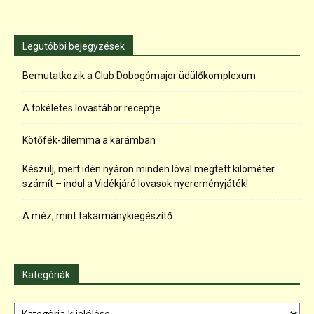
Legutóbbi bejegyzések
Bemutatkozik a Club Dobogómajor üdülőkomplexum
A tökéletes lovastábor receptje
Kötőfék-dilemma a karámban
Készülj, mert idén nyáron minden lóval megtett kilométer
számít – indul a Vidékjáró lovasok nyereményjáték!
A méz, mint takarmánykiegészítő
Kategóriák
Kategóriák