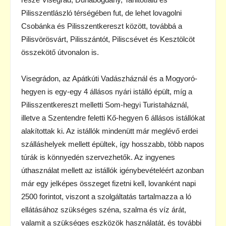
Pilisszentlászló térségében fut, de lehet lovagolni
Csobánka és Pilisszentkereszt között, továbbá a
Pilisvörösvárt, Pilisszántót, Piliscsévet és Kesztölcöt
összekötő útvonalon is.
Visegrádon, az Apátkúti Vadászháznál és a Mogyoró-
hegyen is egy-egy 4 állásos nyári istálló épült, míg a
Pilisszentkereszt melletti Som-hegyi Turistaháznál,
illetve a Szentendre feletti Kő-hegyen 6 állásos istállókat
alakítottak ki. Az istállók mindenütt már meglévő erdei
szálláshelyek mellett épültek, így hosszabb, több napos
túrák is könnyedén szervezhetők. Az ingyenes
úthasználat mellett az istállók igénybevételéért azonban
már egy jelképes összeget fizetni kell, lovanként napi
2500 forintot, viszont a szolgáltatás tartalmazza a ló
ellátásához szükséges széna, szalma és víz árát,
valamit a szükséges eszközök használatát, és további