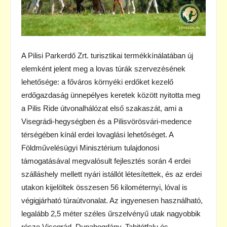
A Pilisi Parkerdő Zrt. turisztikai termékkínálatában új
elemként jelent meg a lovas túrák szervezésének
lehetősége: a főváros környéki erdőket kezelő
erdőgazdaság ünnepélyes keretek között nyitotta meg
a Pilis Ride útvonalhálózat első szakaszát, ami a
Visegrádi-hegységben és a Pilisvörösvári-medence
térségében kínál erdei lovaglási lehetőséget. A
Földművelésügyi Minisztérium tulajdonosi
támogatásával megvalósult fejlesztés során 4 erdei
szálláshely mellett nyári istállót létesítettek, és az erdei
utakon kijelöltek összesen 56 kilométernyi, lóval is
végigjárható túraútvonalat. Az ingyenesen használható,
legalább 2,5 méter széles űrszelvényű utak nagyobbik
része Visegrád, Dunabogdány, Tahitótfalu és