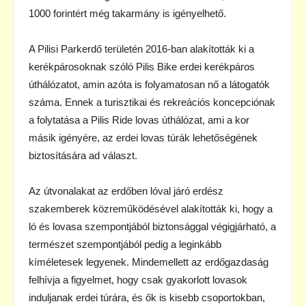
1000 forintért még takarmány is igényelhető.
A Pilisi Parkerdő területén 2016-ban alakították ki a
kerékpárosoknak szóló Pilis Bike erdei kerékpáros
úthálózatot, amin azóta is folyamatosan nő a látogatók
száma. Ennek a turisztikai és rekreációs koncepciónak
a folytatása a Pilis Ride lovas úthálózat, ami a kor
másik igényére, az erdei lovas túrák lehetőségének
biztosítására ad választ.
Az útvonalakat az erdőben lóval járó erdész
szakemberek közreműködésével alakították ki, hogy a
ló és lovasa szempontjából biztonsággal végigjárható, a
természet szempontjából pedig a leginkább
kíméletesek legyenek. Mindemellett az erdőgazdaság
felhívja a figyelmet, hogy csak gyakorlott lovasok
induljanak erdei túrára, és ők is kisebb csoportokban,