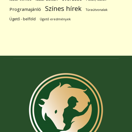
Színes hírek
Programajánló
Túraútvonalak
Ügető - belföld
Ügető eredmények