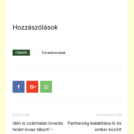
Hozzászólások
CÍMKÉK
.
Túraútvonalak
Előző cikk
Következő cikk
Idén is számtalan lovarda
Partnerség kialakítása ló és
hirdet lovas tábort! –
ember között