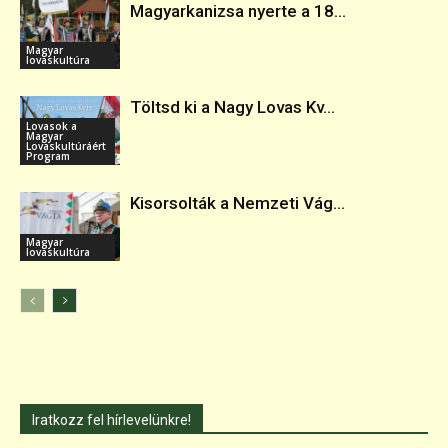
Magyarkanizsa nyerte a 18...
Magyar
lovaskultúra
Töltsd ki a Nagy Lovas Kv...
Lovasok a
Magyar
Lovaskultúráért
Program
Kisorsolták a Nemzeti Vág...
Magyar
lovaskultúra
Iratkozz fel hírlevelünkre!