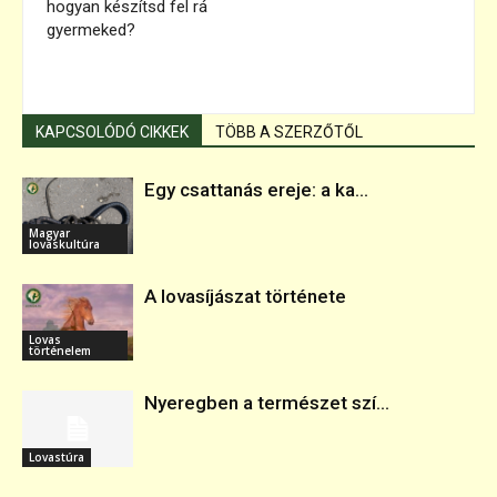
hogyan készítsd fel rá
gyermeked?
KAPCSOLÓDÓ CIKKEK
TÖBB A SZERZŐTŐL
Egy csattanás ereje: a ka...
Magyar
lovaskultúra
A lovasíjászat története
Lovas
történelem
Nyeregben a természet szí...
Lovastúra