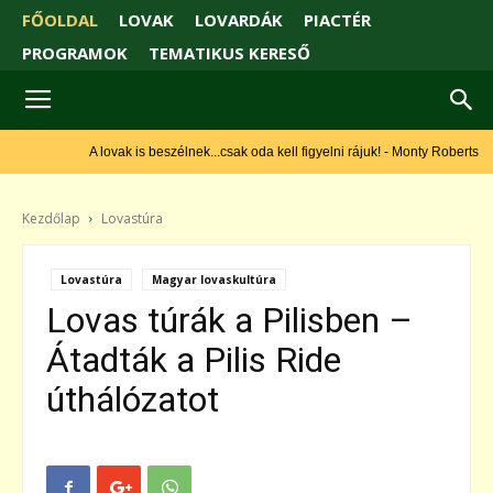
FŐOLDAL
LOVAK
LOVARDÁK
PIACTÉR
PROGRAMOK
TEMATIKUS KERESŐ
A lovak is beszélnek...csak oda kell figyelni rájuk! - Monty Roberts
Kezdőlap
Lovastúra
Lovastúra
Magyar lovaskultúra
Lovas túrák a Pilisben –
Átadták a Pilis Ride
úthálózatot