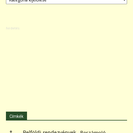
Címkék
.
Belföldi rendezvények
*
Beszámoló