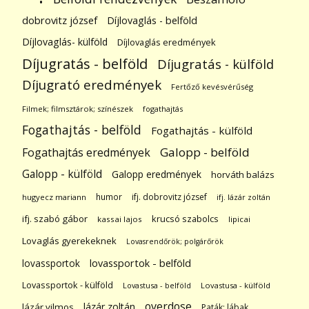
dobrovitz józsef
Díjlovaglás - belföld
Díjlovaglás- külföld
Díjlovaglás eredmények
Díjugratás - belföld
Díjugratás - külföld
Díjugrató eredmények
Fertőző kevésvérűség
Filmek; filmsztárok; színészek
fogathajtás
Fogathajtás - belföld
Fogathajtás - külföld
Galopp - belföld
Fogathajtás eredmények
Galopp - külföld
Galopp eredmények
horváth balázs
humor
ifj. dobrovitz józsef
hugyecz mariann
ifj. lázár zoltán
ifj. szabó gábor
krucsó szabolcs
kassai lajos
lipicai
Lovaglás gyerekeknek
Lovasrendőrök; polgárőrök
lovassportok
lovassportok - belföld
Lovassportok - külföld
Lovastusa - belföld
Lovastusa - külföld
overdose
lázár zoltán
lázár vilmos
Paták; lábak