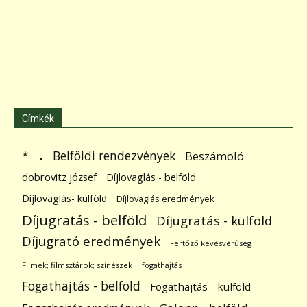
Címkék
.
Belföldi rendezvények
*
Beszámoló
dobrovitz józsef
Díjlovaglás - belföld
Díjlovaglás- külföld
Díjlovaglás eredmények
Díjugratás - belföld
Díjugratás - külföld
Díjugrató eredmények
Fertőző kevésvérűség
Filmek; filmsztárok; színészek
fogathajtás
Fogathajtás - belföld
Fogathajtás - külföld