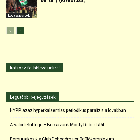
Military (lovastusa)
Lovassportok
Iratkozz fel hírlevelünkre!
Legutóbbi bejegyzések
HYPP, azaz hyperkalaemiás periodikus paralízis a lovakban
A valódi Suttogó – Búcsúzunk Monty Robertstől
Bemutatkozik a Club Dobogómajor üdülőkomplexum