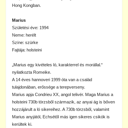
Hong Kongban.
Marius
Születési éve: 1994
Neme: herélt
Színe: szürke
Fajtája: holsteini
„Marius egy kivételes ló, karakterrel és morállal.“
nyilatkozta Romeike.
A 14 éves hannoveri 1999 óta van a család
tulajdonában, erőssége a terepverseny.
Marius apja Condrieu XX, angol telivér. Maga Marius a
holsteini 730b törzsből származik, az anyai ág is bőven
hozzájárult a ló sikereihez. A 730b törzsből, valamint
Marius anyjától, Echsétől más igen sikeres csikók is
kerültek ki.