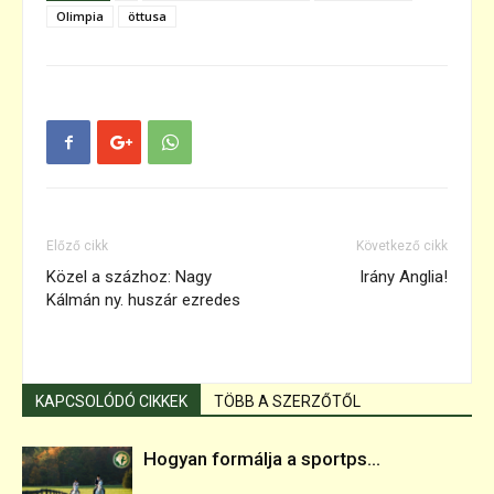
Olimpia
öttusa
Előző cikk
Következő cikk
Közel a százhoz: Nagy
Irány Anglia!
Kálmán ny. huszár ezredes
KAPCSOLÓDÓ CIKKEK
TÖBB A SZERZŐTŐL
Hogyan formálja a sportps...