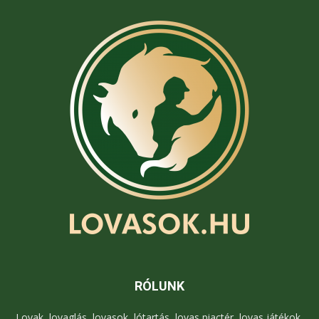
RÓLUNK
Lovak, lovaglás, lovasok, lótartás, lovas piactér, lovas játékok,