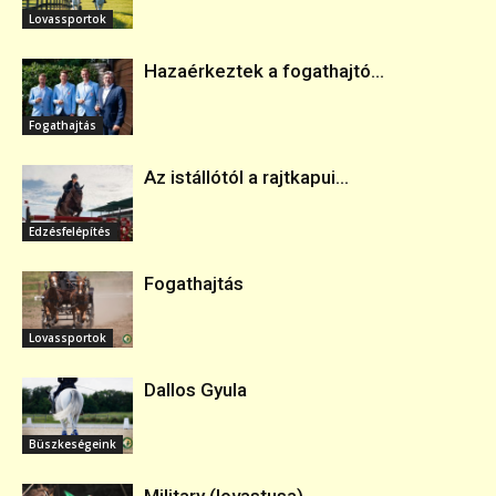
Lovassportok
Hazaérkeztek a fogathajtó...
Fogathajtás
Az istállótól a rajtkapui...
Edzésfelépítés
Fogathajtás
Lovassportok
Dallos Gyula
Büszkeségeink