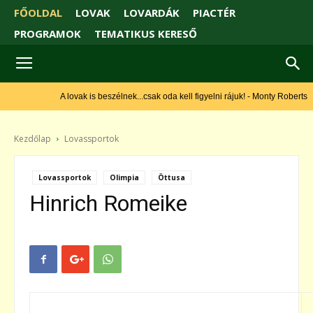
FŐOLDAL
LOVAK
LOVARDÁK
PIACTÉR
PROGRAMOK
TEMATIKUS KERESŐ
A lovak is beszélnek...csak oda kell figyelni rájuk! - Monty Roberts
Kezdőlap
Lovassportok
Lovassportok
Olimpia
Öttusa
Hinrich Romeike