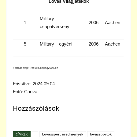
Lovas Világjátékok
Military –
1
2006
Aachen
csapatverseny
5
Military – egyéni
2006
Aachen
Forrás:
http://results.beijing2008.cn
Frissítve: 2024.09.04.
Fotó: Canva
Hozzászólások
CÍMKÉK
.
Lovassport eredmények
lovassportok