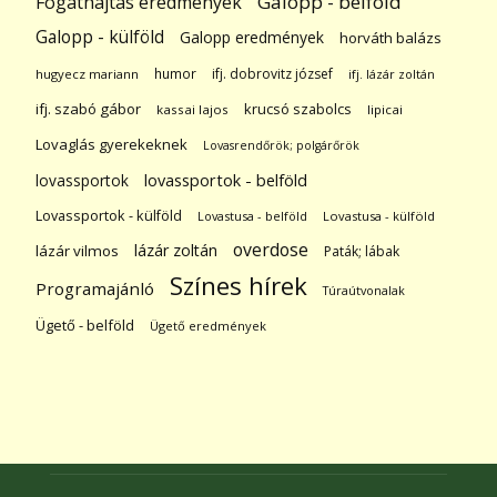
Galopp - belföld
Fogathajtás eredmények
Galopp - külföld
Galopp eredmények
horváth balázs
humor
ifj. dobrovitz józsef
hugyecz mariann
ifj. lázár zoltán
ifj. szabó gábor
krucsó szabolcs
kassai lajos
lipicai
Lovaglás gyerekeknek
Lovasrendőrök; polgárőrök
lovassportok
lovassportok - belföld
Lovassportok - külföld
Lovastusa - belföld
Lovastusa - külföld
overdose
lázár zoltán
lázár vilmos
Paták; lábak
Színes hírek
Programajánló
Túraútvonalak
Ügető - belföld
Ügető eredmények