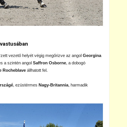
ovastusában
zett vezető helyét végig megőrizve az angol
Georgina
s a szintén angol
Saffron Osborne
, a dobogó
de Rocheblave
állhatott fel.
országé
, ezüstérmes
Nagy-Britannia
, harmadik