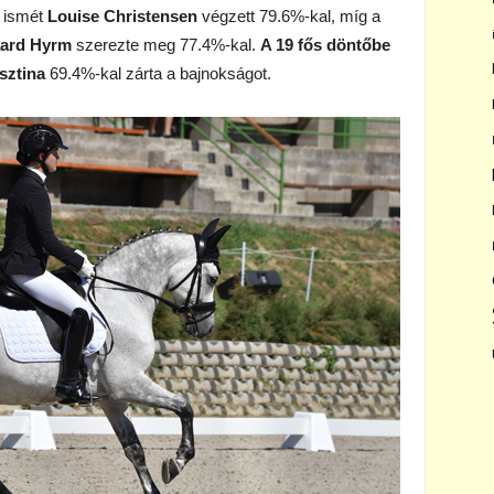
 ismét
Louise Christensen
végzett 79.6%-kal, míg a
ard
Hyrm
szerezte meg 77.4%-kal.
A 19 fős döntőbe
sztina
69.4%-kal zárta a bajnokságot.