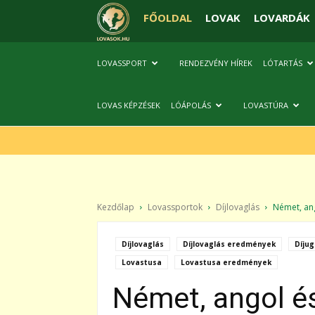
FŐOLDAL
LOVAK
LOVARDÁK
LOVASSPORT
RENDEZVÉNY HÍREK
LÓTARTÁS
LOVAS KÉPZÉSEK
LÓÁPOLÁS
LOVASTÚRA
Kezdőlap
Lovassportok
Díjlovaglás
Német, ang
Díjlovaglás
Díjlovaglás eredmények
Díjug
Lovastusa
Lovastusa eredmények
Német, angol és