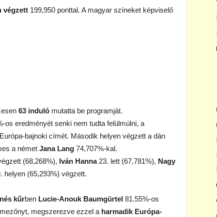
 végzett
199,950 ponttal. A magyar színeket képviselő
zesen
63 induló
mutatta be programját.
-os eredményét senki nem tudta felülmúlni, a
urópa-bajnoki címét. Második helyen végzett a dán
mes a német
Jana Lang
74,707%-kal.
végzett (68,268%),
Iván Hanna
23. lett (67,781%),
Nagy
. helyen (65,293%) végzett.
nés kűr
ben
Lucie-Anouk Baumgürtel
81.55%-os
a mezőnyt, megszerezve ezzel a
harmadik Európa-