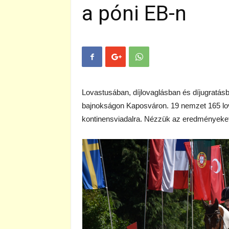
a póni EB-n
Lovastusában, díjlovaglásban és díjugratás
bajnokságon Kaposváron. 19 nemzet 165 lova
kontinensviadalra. Nézzük az eredményeket