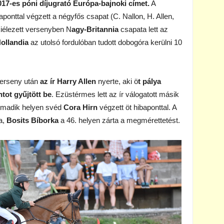
017-es póni díjugrató Európa-bajnoki címet.
A
onttal végzett a négyfős csapat (C. Nallon, H. Allen,
kiélezett versenyben N
agy-Britannia
csapata lett az
ollandia
az utolsó fordulóban tudott dobogóra kerülni 10
verseny után
az ír Harry Allen
nyerte, aki ö
t pálya
tot gyűjtött be
. Ezüstérmes lett az ír válogatott másik
armadik helyen svéd
Cora Hirn
végzett öt hibaponttal. A
a,
Bosits Bíborka
a 46. helyen zárta a megmérettetést.