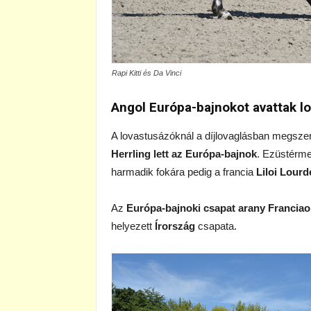
Rapi Kitti és Da Vinci
Angol Európa-bajnokot avattak l
A lovastusázóknál a díjlovaglásban megszer
Herrling lett az Európa-bajnok
. Ezüstérme
harmadik fokára pedig a francia
Liloi Lour
Az
Európa-bajnoki csapat arany Francia
helyezett
Írország
csapata.