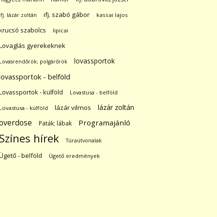
ifj. szabó gábor
ifj. lázár zoltán
kassai lajos
krucsó szabolcs
lipicai
Lovaglás gyerekeknek
lovassportok
Lovasrendőrök; polgárőrök
lovassportok - belföld
Lovassportok - külföld
Lovastusa - belföld
lázár zoltán
lázár vilmos
Lovastusa - külföld
overdose
Programajánló
Paták; lábak
Színes hírek
Túraútvonalak
Ügető - belföld
Ügető eredmények