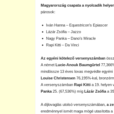
Magyarország csapata a nyolcadik helyen
párosok:
Iván Hanna – Equestricon’s Epiascer
Lázár Zsófia – Jazzo
Nagy Panka – Dano’s Miracle
Rapi Kitti – Da Vinci
Az egyéni kötelező versenyszámban
öss
A német
Lucie-Anouk Baumgürtel
77,366%
mindössze 13 éves lovas megvédte egyéni E
Louise Christensen
76,195%-kal, bronzér
A versenyszámban
Rapi Kitti
a 19. helyen 
Panka
25. (67,536%) míg
Lázár Zsófia
a 39
A díjlovaglás utolsó versenyszámában,
a ze
eredménnyel ismét maga mögé utasította 