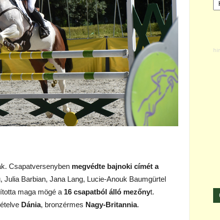
tak. Csapatversenyben
megvédte bajnoki címét a
, Julia Barbian, Jana Lang, Lucie-Anouk Baumgürtel
asította maga mögé a
16 csapatból álló mezőny
t.
mételve
Dánia
, bronzérmes
Nagy-Britannia
.