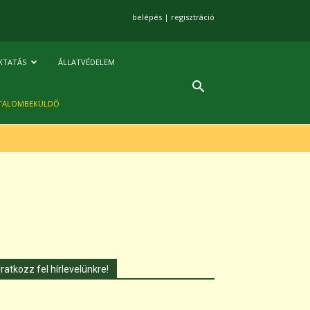
belépés
|
regisztráció
KTATÁS
ÁLLATVÉDELEM
TALOMBEKÜLDŐ
Iratkozz fel hírlevelünkre!