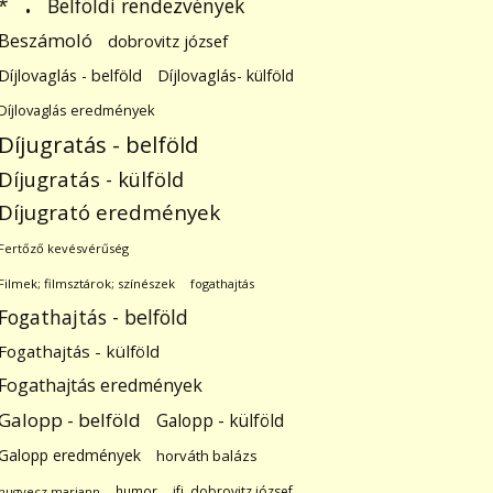
.
Belföldi rendezvények
*
Beszámoló
dobrovitz józsef
Díjlovaglás - belföld
Díjlovaglás- külföld
Díjlovaglás eredmények
Díjugratás - belföld
Díjugratás - külföld
Díjugrató eredmények
Fertőző kevésvérűség
Filmek; filmsztárok; színészek
fogathajtás
Fogathajtás - belföld
Fogathajtás - külföld
Fogathajtás eredmények
Galopp - belföld
Galopp - külföld
Galopp eredmények
horváth balázs
humor
ifj. dobrovitz józsef
hugyecz mariann