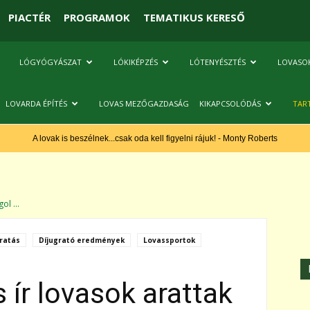
PIACTÉR
PROGRAMOK
TEMATIKUS KERESŐ
LÓGYÓGYÁSZAT
LÓKIKÉPZÉS
LÓTENYÉSZTÉS
LOVASO
LOVARDA ÉPÍTÉS
LOVAS MEZŐGAZDASÁG
KIKAPCSOLÓDÁS
TAR
A lovak is beszélnek...csak oda kell figyelni rájuk! - Monty Roberts
ol ...
ratás
Díjugrató eredmények
Lovassportok
 ír lovasok arattak