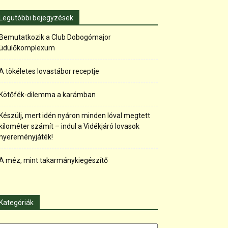
Legutóbbi bejegyzések
Bemutatkozik a Club Dobogómajor
üdülőkomplexum
A tökéletes lovastábor receptje
Kötőfék-dilemma a karámban
Készülj, mert idén nyáron minden lóval megtett
kilométer számít – indul a Vidékjáró lovasok
nyereményjáték!
A méz, mint takarmánykiegészítő
Kategóriák
tegóriák