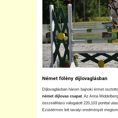
Német fölény díjlovaglásban
Díjlovaglásban három bajnoki érmet osztot
német díjlovas csapat
. Az Anna Middelberg
összeállítású válogatott 220,103 ponttal ut
Ezüstérmes lett tavalyi eredményét megis