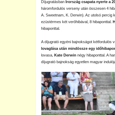
Díjugratásban
Írország csapata nyerte a 2
háromfordulós verseny után összesen 4 hibap
A. Sweetnam, K. Derwin). Az utolsó percig 
ezüstérmes két verőhibával, 8 hibaponttal.
H
hibaponttal.
A díjugrató egyéni bajnokságot kétfordulós 
lovaglása után mindössze egy időhibapon
lovasa,
Kate Derwin
négy hibaponttal. A h
díjugrató bajnokság egyetlen magyar indulój