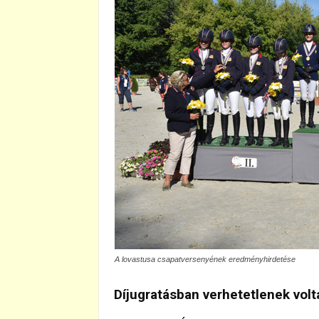
A lovastusa csapatversenyének eredményhirdetése
Díjugratásban verhetetlenek volt