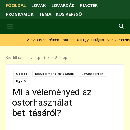
FŐOLDAL
LOVAK
LOVARDÁK
PIACTÉR
PROGRAMOK
TEMATIKUS KERESŐ
A lovak is beszélnek...csak oda kell figyelni rájuk! - Monty Roberts
Kezdőlap
Lovassportok
Galopp
Galopp
Közvélemény-kutatások
Lovassportok
Ügető
Mi a véleményed az
ostorhasználat
betiltásáról?