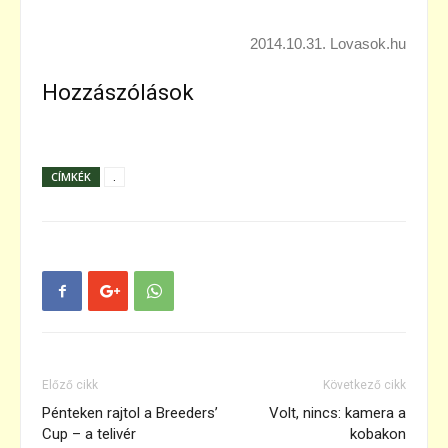
2014.10.31. Lovasok.hu
Hozzászólások
CÍMKÉK
.
Előző cikk
Következő cikk
Pénteken rajtol a Breeders’
Volt, nincs: kamera a
Cup – a telivér
kobakon