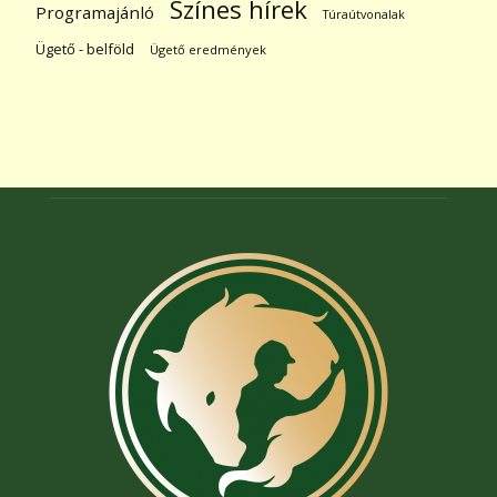
Színes hírek
Programajánló
Túraútvonalak
Ügető - belföld
Ügető eredmények