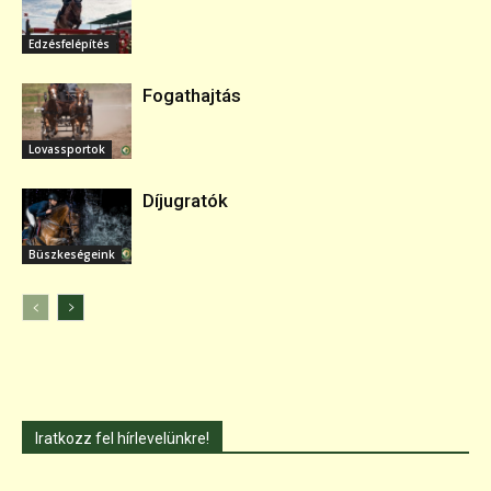
Edzésfelépítés
Fogathajtás
Lovassportok
Díjugratók
Büszkeségeink
Iratkozz fel hírlevelünkre!