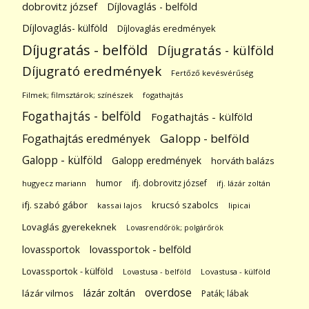
dobrovitz józsef
Díjlovaglás - belföld
Díjlovaglás- külföld
Díjlovaglás eredmények
Díjugratás - belföld
Díjugratás - külföld
Díjugrató eredmények
Fertőző kevésvérűség
Filmek; filmsztárok; színészek
fogathajtás
Fogathajtás - belföld
Fogathajtás - külföld
Galopp - belföld
Fogathajtás eredmények
Galopp - külföld
Galopp eredmények
horváth balázs
humor
ifj. dobrovitz józsef
hugyecz mariann
ifj. lázár zoltán
ifj. szabó gábor
krucsó szabolcs
kassai lajos
lipicai
Lovaglás gyerekeknek
Lovasrendőrök; polgárőrök
lovassportok
lovassportok - belföld
Lovassportok - külföld
Lovastusa - belföld
Lovastusa - külföld
overdose
lázár zoltán
lázár vilmos
Paták; lábak