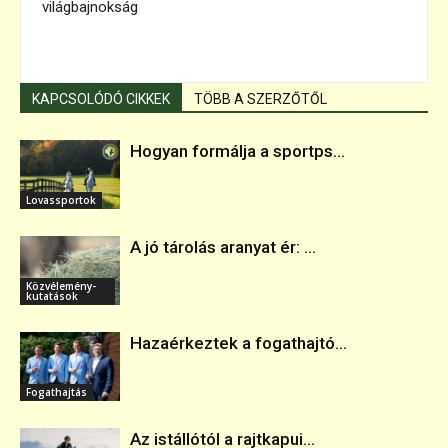
világbajnokság
KAPCSOLÓDÓ CIKKEK
TÖBB A SZERZŐTŐL
Hogyan formálja a sportps...
Lovassportok
A jó tárolás aranyat ér: ...
Közvélemény-
kutatások
Hazaérkeztek a fogathajtó...
Fogathajtás
Az istállótól a rajtkapui...