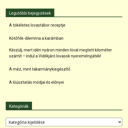
Legutóbbi bejegyzések
A tökéletes lovastábor receptje
Kötőfék-dilemma a karámban
Készülj, mert idén nyáron minden lóval megtett kilométer
számít – indul a Vidékjáró lovasok nyereményjáték!
A méz, mint takarmánykiegészítő
A lóúsztatás módjai és előnyei
Kategóriák
Kategóriák