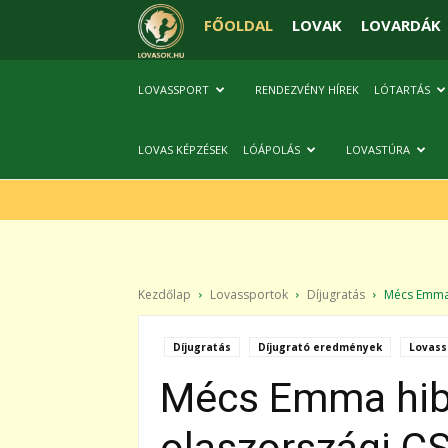
FŐOLDAL
LOVAK
LOVARDÁK
LOVASSPORT
RENDEZVÉNY HÍREK
LÓTARTÁS
LOVAS KÉPZÉSEK
LÓÁPOLÁS
LOVASTÚRA
Kezdőlap
Lovassportok
Díjugratás
Mécs Emma 
Díjugratás
Díjugrató eredmények
Lovass
Mécs Emma hibá