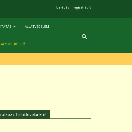
belépés
|
regisztráció
KTATÁS
ÁLLATVÉDELEM
TALOMBEKÜLDŐ
Iratkozz fel hírlevelünkre!