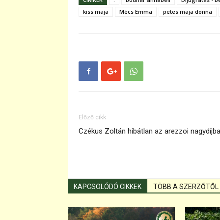
kiss maja
Mécs Emma
petes maja donna
Előző cikk
Czékus Zoltán hibátlan az arezzoi nagydíjb
KAPCSOLÓDÓ CIKKEK
TÖBB A SZERZŐTŐL