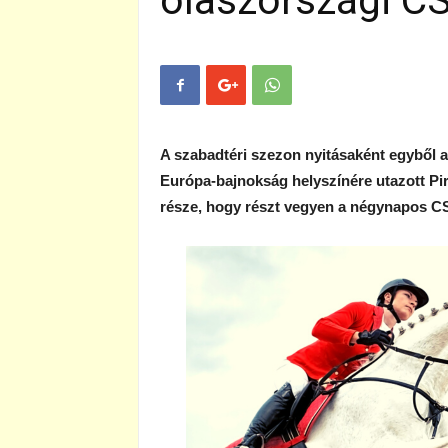
olaszországi C
A szabadtéri szezon nyitásaként egyből a
Európa-bajnokság helyszínére utazott Pir
része, hogy részt vegyen a négynapos C