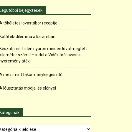
Legutóbbi bejegyzések
A tökéletes lovastábor receptje
Kötőfék-dilemma a karámban
Készülj, mert idén nyáron minden lóval megtett
kilométer számít – indul a Vidékjáró lovasok
nyereményjáték!
A méz, mint takarmánykiegészítő
A lóúsztatás módjai és előnyei
Kategóriák
tegóriák