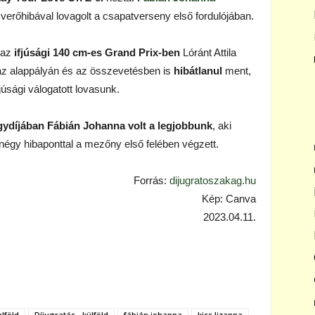
 verőhibával lovagolt a csapatverseny első fordulójában.
 az
ifjúsági 140 cm-es Grand Prix-ben
Lóránt Attila
z alappályán és az összevetésben is
hibátlanul
ment,
úsági válogatott lovasunk.
ydíjában Fábián Johanna volt a legjobbunk
, aki
égy hibaponttal a mezőny első felében végzett.
Forrás:
dijugratoszakag.hu
Kép: Canva
2023.04.11.
elföld
Díjugratás - külföld
fábián johanna
kiss lizanna