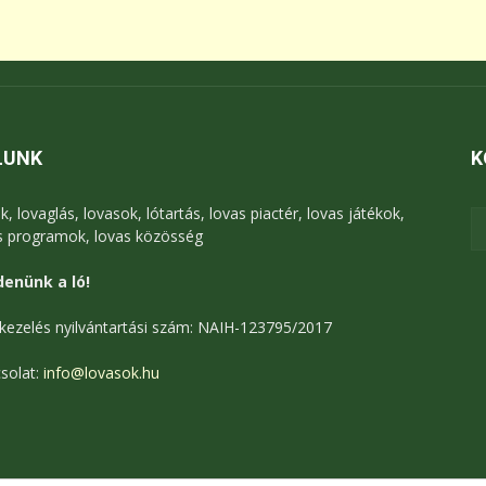
LUNK
K
k, lovaglás, lovasok, lótartás, lovas piactér, lovas játékok,
s programok, lovas közösség
enünk a ló!
kezelés nyilvántartási szám: NAIH-123795/2017
solat:
info@lovasok.hu