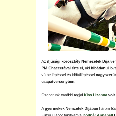
Az
ifjúsági korosztály Nemezetek Díja
ver
PM Chaccerával érte el
, aki
hibátlanul
lova
vízbe lépéssel és időtúllépéssel
nagyszerűe
csapatversenyben
.
Csapatunk további tagjai
Kiss Lizanna
volt
A
gyermekek Nemzetek Díjában
három fős 
Füzér Gábor tanítványa
Bodnár Annabell
L