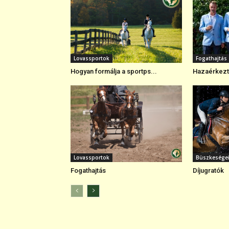
Lovassportok
Fogathajtás
Hogyan formálja a sportps...
Hazaérkezte
Lovassportok
Büszkesége
Fogathajtás
Díjugratók