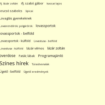
ifj. szabó gábor
ifj. lázár zoltán
kassai lajos
krucsó szabolcs
lipicai
Lovaglás gyerekeknek
lovassportok
Lovasrendőrök; polgárőrök
lovassportok - belföld
Lovassportok - külföld
Lovastusa - belföld
lázár zoltán
lázár vilmos
Lovastusa - külföld
overdose
Programajánló
Paták; lábak
Színes hírek
Túraútvonalak
Ügető - belföld
Ügető eredmények