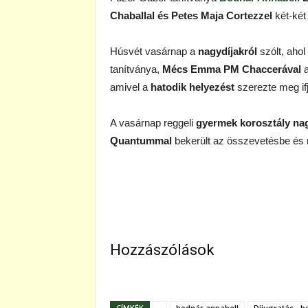
Chaballal és Petes Maja Cortezzel
két-két
Húsvét vasárnap a
nagydíjakról
szólt, ahol
tanítványa,
Mécs Emma PM Chaccerával
a
amivel a
hatodik helyezést
szerezte meg ifj
A vasárnap reggeli
gyermek korosztály nag
Quantummal
bekerült az összevetésbe és n
Hozzászólások
CÍMKÉK
.
bodnár annabell
Díjugratás - b