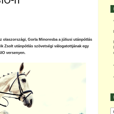
SIO-n
z olaszországi, Gorla Minoresba a júliusi utánpótlás
ik Zsolt utánpótlás szövetségi válogatottjának egy
SIO versenyen.
Ka