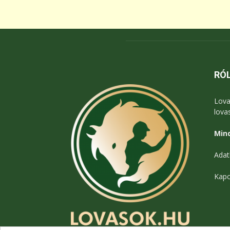
RÓ
Lova
lova
Mind
Adat
Kapc