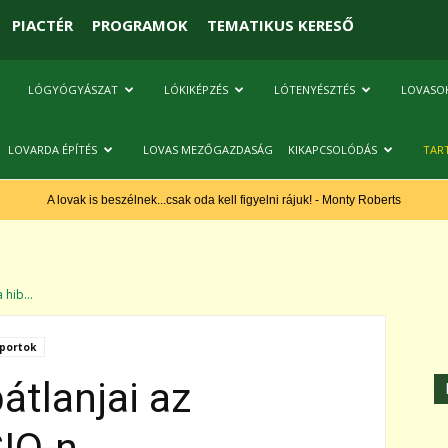
PIACTÉR
PROGRAMOK
TEMATIKUS KERESŐ
LÓGYÓGYÁSZAT
LÓKIKÉPZÉS
LÓTENYÉSZTÉS
LOVASO
LOVARDA ÉPÍTÉS
LOVAS MEZŐGAZDASÁG
KIKAPCSOLÓDÁS
TAR
A lovak is beszélnek...csak oda kell figyelni rájuk! - Monty Roberts
hib...
portok
tlanjai az