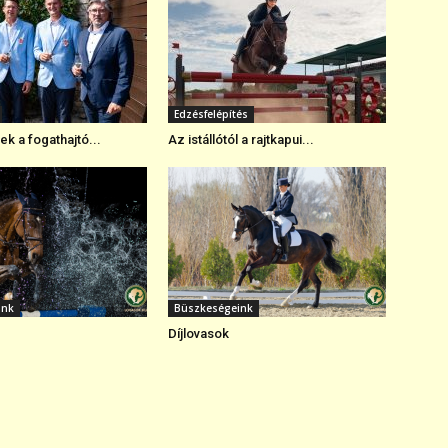
Edzésfelépítés
k a fogathajtó...
Az istállótól a rajtkapui...
ink
Büszkeségeink
Díjlovasok