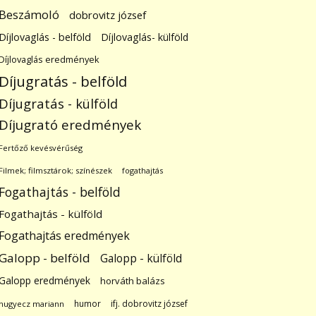
Beszámoló
dobrovitz józsef
Díjlovaglás - belföld
Díjlovaglás- külföld
Díjlovaglás eredmények
Díjugratás - belföld
Díjugratás - külföld
Díjugrató eredmények
Fertőző kevésvérűség
Filmek; filmsztárok; színészek
fogathajtás
Fogathajtás - belföld
Fogathajtás - külföld
Fogathajtás eredmények
Galopp - belföld
Galopp - külföld
Galopp eredmények
horváth balázs
humor
ifj. dobrovitz józsef
hugyecz mariann