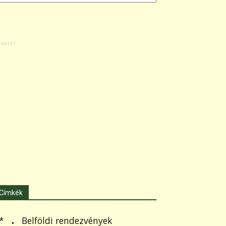
Címkék
.
Belföldi rendezvények
*