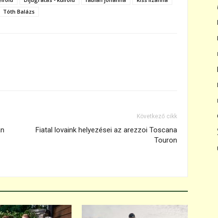
Tóth Balázs
Következő cikk
an
Fiatal lovaink helyezései az arezzoi Toscana
Touron