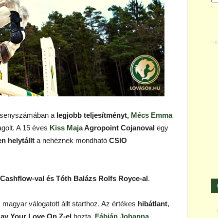
senyszámában a
legjobb teljesítményt,
Mécs Emma
golt. A 15 éves
Kiss Maja
Agropoint Cojanoval
egy
n helytállt
a nehéznek mondható
CSIO
 Cashflow-val és Tóth Balázs Rolfs Royce-al
.
magyar válogatott állt starthoz. Az értékes
hibátlant
,
ay Your Love On Z-el
hozta.
Fábián Johanna