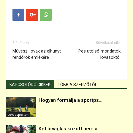
Előző cikk
Következő cikk
Művészi lovak az elhunyt
Híres utolsó mondatok
rendőrök emlékére
lovasoktól
KAPCSOLÓDÓ CIKKEK
TÖBB A SZERZŐTŐL
Hogyan formálja a sportps...
Lovassportok
Két lovaglás között nem á...