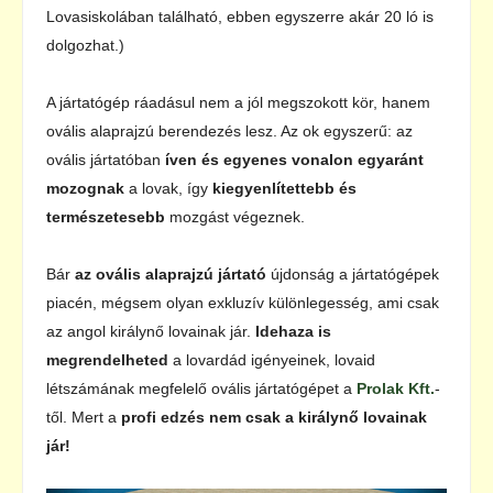
Lovasiskolában található, ebben egyszerre akár 20 ló is
dolgozhat.)
A jártatógép ráadásul nem a jól megszokott kör, hanem
ovális alaprajzú berendezés lesz. Az ok egyszerű: az
ovális jártatóban
íven és egyenes vonalon egyaránt
mozognak
a lovak, így
kiegyenlítettebb és
természetesebb
mozgást végeznek.
Bár
az ovális alaprajzú jártató
újdonság a jártatógépek
piacén, mégsem olyan exkluzív különlegesség, ami csak
az angol királynő lovainak jár.
Idehaza is
megrendelheted
a lovardád igényeinek, lovaid
létszámának megfelelő ovális jártatógépet a
Prolak Kft.
-
től. Mert a
profi edzés nem csak a királynő lovainak
jár!