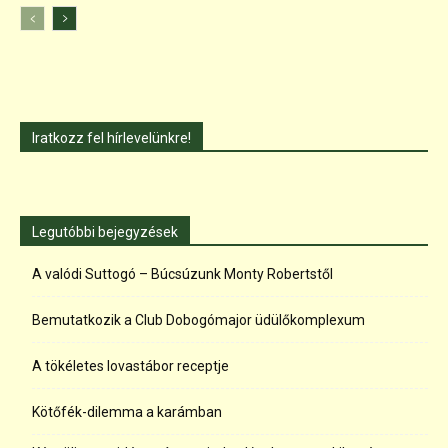
Iratkozz fel hírlevelünkre!
Legutóbbi bejegyzések
A valódi Suttogó – Búcsúzunk Monty Robertstől
Bemutatkozik a Club Dobogómajor üdülőkomplexum
A tökéletes lovastábor receptje
Kötőfék-dilemma a karámban