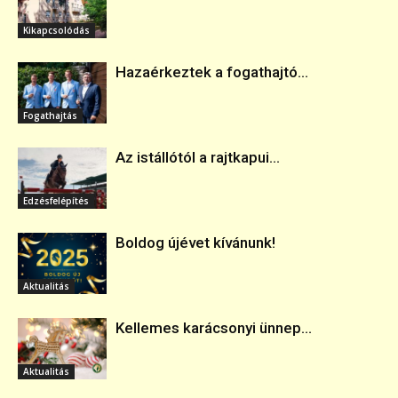
Kikapcsolódás
Hazaérkeztek a fogathajtó...
Fogathajtás
Az istállótól a rajtkapui...
Edzésfelépítés
Boldog újévet kívánunk!
Aktualitás
Kellemes karácsonyi ünnep...
Aktualitás