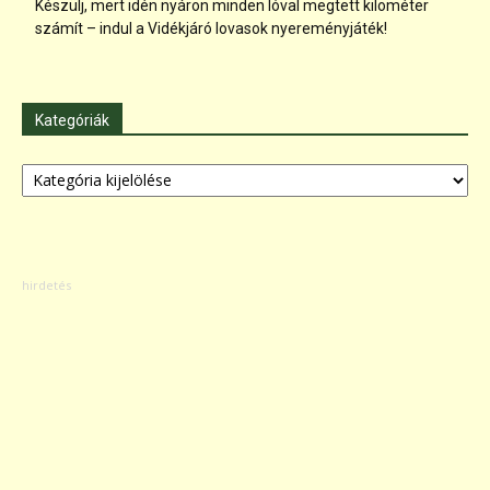
Készülj, mert idén nyáron minden lóval megtett kilométer
számít – indul a Vidékjáró lovasok nyereményjáték!
Kategóriák
Kategóriák