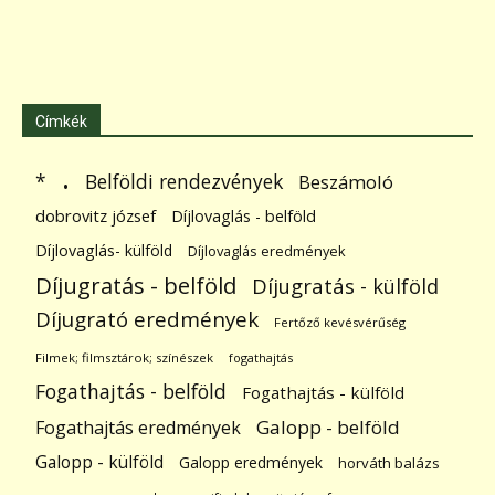
Címkék
.
Belföldi rendezvények
*
Beszámoló
dobrovitz józsef
Díjlovaglás - belföld
Díjlovaglás- külföld
Díjlovaglás eredmények
Díjugratás - belföld
Díjugratás - külföld
Díjugrató eredmények
Fertőző kevésvérűség
Filmek; filmsztárok; színészek
fogathajtás
Fogathajtás - belföld
Fogathajtás - külföld
Galopp - belföld
Fogathajtás eredmények
Galopp - külföld
Galopp eredmények
horváth balázs