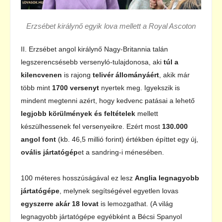
Erzsébet királynő egyik lova mellett a Royal Ascoton
II. Erzsébet angol királynő Nagy-Britannia talán
legszerencsésebb versenyló-tulajdonosa, aki
túl a
kilencvenen
is rajong
telivér állományáért
, akik már
több mint
1700
versenyt
nyertek meg. Igyekszik is
mindent megtenni azért, hogy kedvenc patásai a lehető
legjobb körülmények és feltételek
mellett
készülhessenek fel versenyeikre. Ezért most
130.000
angol font
(kb. 46,5 millió forint) értékben építtet egy új,
ovális jártatógép
et a sandring-i ménesében.
100 méteres hosszúságával ez lesz
Anglia legnagyobb
jártatógépe
, melynek segítségével egyetlen lovas
egyszerre akár 18 lovat
is lemozgathat. (A világ
legnagyobb jártatógépe egyébként a Bécsi Spanyol