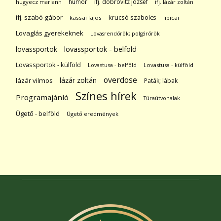
humor
ifj. dobrovitz józsef
hugyecz mariann
ifj. lázár zoltán
ifj. szabó gábor
krucsó szabolcs
kassai lajos
lipicai
Lovaglás gyerekeknek
Lovasrendőrök; polgárőrök
lovassportok
lovassportok - belföld
Lovassportok - külföld
Lovastusa - belföld
Lovastusa - külföld
overdose
lázár zoltán
lázár vilmos
Paták; lábak
Színes hírek
Programajánló
Túraútvonalak
Ügető - belföld
Ügető eredmények