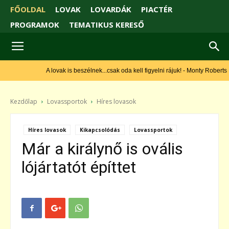
FŐOLDAL
LOVAK
LOVARDÁK
PIACTÉR
PROGRAMOK
TEMATIKUS KERESŐ
A lovak is beszélnek...csak oda kell figyelni rájuk! - Monty Roberts
Kezdőlap
Lovassportok
Híres lovasok
Híres lovasok
Kikapcsolódás
Lovassportok
Már a királynő is ovális
lójártatót építtet