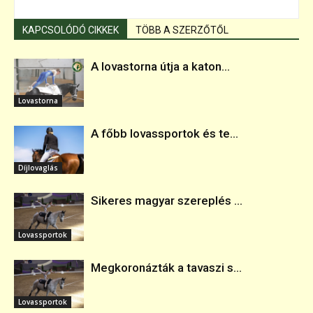
KAPCSOLÓDÓ CIKKEK
TÖBB A SZERZŐTŐL
A lovastorna útja a katon...
Lovastorna
A főbb lovassportok és te...
Díjlovaglás
Sikeres magyar szereplés ...
Lovassportok
Megkoronázták a tavaszi s...
Lovassportok