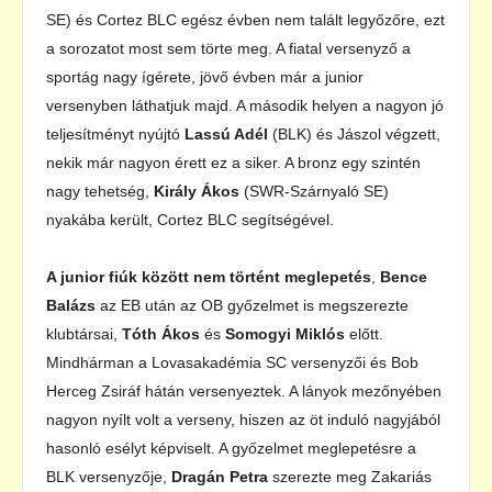
SE) és Cortez BLC egész évben nem talált legyőzőre, ezt
a sorozatot most sem törte meg. A fiatal versenyző a
sportág nagy ígérete, jövő évben már a junior
versenyben láthatjuk majd. A második helyen a nagyon jó
teljesítményt nyújtó
Lassú Adél
(BLK) és Jászol végzett,
nekik már nagyon érett ez a siker. A bronz egy szintén
nagy tehetség,
Király Ákos
(SWR-Szárnyaló SE)
nyakába került, Cortez BLC segítségével.
A junior fiúk között nem történt meglepetés
,
Bence
Balázs
az EB után az OB győzelmet is megszerezte
klubtársai,
Tóth Ákos
és
Somogyi Miklós
előtt.
Mindhárman a Lovasakadémia SC versenyzői és Bob
Herceg Zsiráf hátán versenyeztek. A lányok mezőnyében
nagyon nyílt volt a verseny, hiszen az öt induló nagyjából
hasonló esélyt képviselt. A győzelmet meglepetésre a
BLK versenyzője,
Dragán Petra
szerezte meg Zakariás