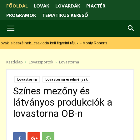
FŐOLDAL
LOVAK
LOVARDÁK
PIACTÉR
PROGRAMOK
TEMATIKUS KERESŐ
ak is beszélnek...csak oda kell figyelni rájuk! - Monty Roberts
Kezdőlap
Lovassportok
Lovastorna
Lovastorna
Lovastorna eredmények
Színes mezőny és
látványos produkciók a
lovastorna OB-n