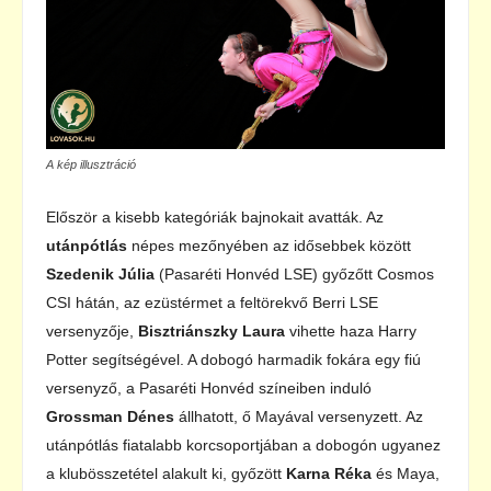
A kép illusztráció
Először a kisebb kategóriák bajnokait avatták. Az
utánpótlás
népes mezőnyében az idősebbek között
Szedenik Júlia
(Pasaréti Honvéd LSE) győzőtt Cosmos
CSI hátán, az ezüstérmet a feltörekvő Berri LSE
versenyzője,
Bisztriánszky Laura
vihette haza Harry
Potter segítségével. A dobogó harmadik fokára egy fiú
versenyző, a Pasaréti Honvéd színeiben induló
Grossman Dénes
állhatott, ő Mayával versenyzett. Az
utánpótlás fiatalabb korcsoportjában a dobogón ugyanez
a klubösszetétel alakult ki, győzött
Karna Réka
és Maya,