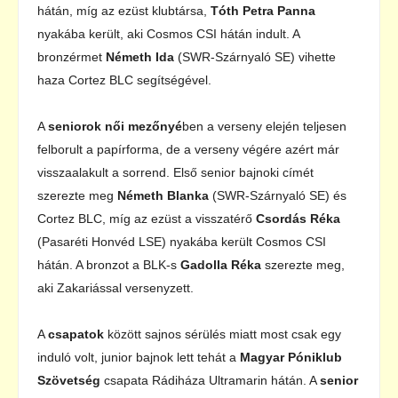
hátán, míg az ezüst klubtársa,
Tóth Petra Panna
nyakába került, aki Cosmos CSI hátán indult. A
bronzérmet
Németh Ida
(SWR-Szárnyaló SE) vihette
haza Cortez BLC segítségével.
A
seniorok női mezőnyé
ben a verseny elején teljesen
felborult a papírforma, de a verseny végére azért már
visszaalakult a sorrend. Első senior bajnoki címét
szerezte meg
Németh Blanka
(SWR-Szárnyaló SE) és
Cortez BLC, míg az ezüst a visszatérő
Csordás Réka
(Pasaréti Honvéd LSE) nyakába került Cosmos CSI
hátán. A bronzot a BLK-s
Gadolla Réka
szerezte meg,
aki Zakariással versenyzett.
A
csapatok
között sajnos sérülés miatt most csak egy
induló volt, junior bajnok lett tehát a
Magyar Póniklub
Szövetség
csapata Rádiháza Ultramarin hátán. A
senior