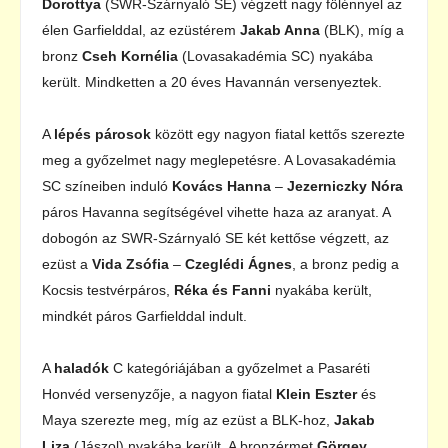
Dorottya
(SWR-Szárnyaló SE) végzett nagy fölénnyel az
élen Garfielddal, az ezüstérem
Jakab Anna
(BLK), míg a
bronz
Cseh Kornélia
(Lovasakadémia SC) nyakába
került. Mindketten a 20 éves Havannán versenyeztek.
A
lépés párosok
között egy nagyon fiatal kettős szerezte
meg a győzelmet nagy meglepetésre. A Lovasakadémia
SC színeiben induló
Kovács Hanna
–
Jezerniczky Nóra
páros Havanna segítségével vihette haza az aranyat. A
dobogón az SWR-Szárnyaló SE két kettőse végzett, az
ezüst a
Vida Zsófia
–
Czeglédi Ágnes
, a bronz pedig a
Kocsis testvérpáros,
Réka és Fanni
nyakába került,
mindkét páros Garfielddal indult.
A
haladók
C kategóriájában a győzelmet a Pasaréti
Honvéd versenyzője, a nagyon fiatal
Klein Eszter
és
Maya szerezte meg, míg az ezüst a BLK-hoz,
Jakab
Liza
(Jászol) nyakába került. A bronzérmet
Görgey