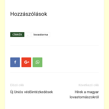
Hozzászólások
CÍMKÉK
.
lovastorna
Előző cikk
Következő cikk
Új Uniós védőintézkedések
Hírek a magyar
lovastornászokról