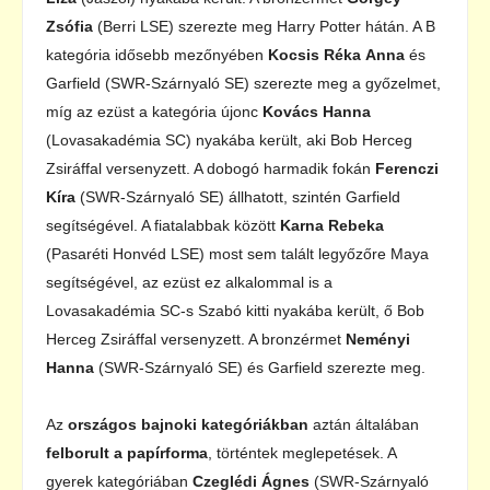
Zsófia
(Berri LSE) szerezte meg Harry Potter hátán. A B
kategória idősebb mezőnyében
Kocsis Réka
Anna
és
Garfield (SWR-Szárnyaló SE) szerezte meg a győzelmet,
míg az ezüst a kategória újonc
Kovács Hanna
(Lovasakadémia SC) nyakába került, aki Bob Herceg
Zsiráffal versenyzett. A dobogó harmadik fokán
Ferenczi
Kíra
(SWR-Szárnyaló SE) állhatott, szintén Garfield
segítségével. A fiatalabbak között
Karna Rebeka
(Pasaréti Honvéd LSE) most sem talált legyőzőre Maya
segítségével, az ezüst ez alkalommal is a
Lovasakadémia SC-s Szabó kitti nyakába került, ő Bob
Herceg Zsiráffal versenyzett. A bronzérmet
Neményi
Hanna
(SWR-Szárnyaló SE) és Garfield szerezte meg.
Az
országos bajnoki kategóriákban
aztán általában
felborult a papírforma
, történtek meglepetések. A
gyerek kategóriában
Czeglédi Ágnes
(SWR-Szárnyaló