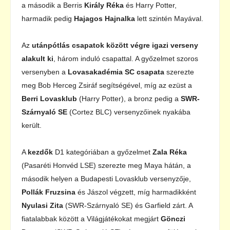
a második a Berris
Király Réka
és Harry Potter,
harmadik pedig
Hajagos Hajnalka
lett szintén Mayával.
Az
utánpótlás csapatok között végre igazi verseny
alakult ki
, három induló csapattal. A győzelmet szoros
versenyben a
Lovasakadémia SC csapata
szerezte
meg Bob Herceg Zsiráf segítségével, míg az ezüst a
Berri Lovasklub
(Harry Potter), a bronz pedig a
SWR-
Szárnyaló SE
(Cortez BLC) versenyzőinek nyakába
került.
A
kezdők
D1 kategóriában a győzelmet
Zala Réka
(Pasaréti Honvéd LSE) szerezte meg Maya hátán, a
második helyen a Budapesti Lovasklub versenyzője,
Pollák Fruzsina
és Jászol végzett, míg harmadikként
Nyulasi Zita
(SWR-Szárnyaló SE) és Garfield zárt. A
fiatalabbak között a Világjátékokat megjárt
Gönczi