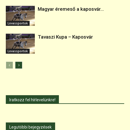
Magyar éremeső a kaposvár...
Lovassportok
Tavaszi Kupa – Kaposvár
Lovassportok
Iratkozz fel hírlevelünkre!
Legutóbbi bejegyzések