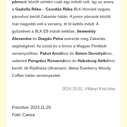
páros
ok között szintén csak egy induló volt, így az arany
a
Gadolla Réka
–
Csordás Réka
BLK-Honvéd vegyes
pároshoz került Zakariás hátán. A junior párosok között
már nagyobb volt a verseny, itt öt kettős indult. A
győzelmet a BLK EB induló kettőse,
Semerédy
Alexandra
és
Dragán Petra
szerezte meg Zakariás
segítségével. Az ezüst és a bronz a Magyar Póniklub
versenyzőihez,
Pakot Anná
hoz és
Simon Dorottyá
hoz,
valamint
Pongrácz Rosanná
hoz és
Habsburg Ildikó
hoz
került, ők Rádiháza Ultramarin, illetve Everkerry Woody
Coffee hátán versenyeztek.
2014.10.01. Villányi Krisztina
Frissítve: 2023.11.29.
Fotó: Canva