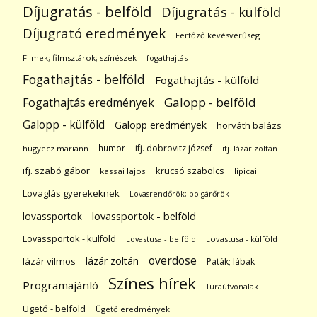
Díjugratás - belföld
Díjugratás - külföld
Díjugrató eredmények
Fertőző kevésvérűség
Filmek; filmsztárok; színészek
fogathajtás
Fogathajtás - belföld
Fogathajtás - külföld
Galopp - belföld
Fogathajtás eredmények
Galopp - külföld
Galopp eredmények
horváth balázs
humor
ifj. dobrovitz józsef
hugyecz mariann
ifj. lázár zoltán
ifj. szabó gábor
krucsó szabolcs
kassai lajos
lipicai
Lovaglás gyerekeknek
Lovasrendőrök; polgárőrök
lovassportok
lovassportok - belföld
Lovassportok - külföld
Lovastusa - belföld
Lovastusa - külföld
overdose
lázár zoltán
lázár vilmos
Paták; lábak
Színes hírek
Programajánló
Túraútvonalak
Ügető - belföld
Ügető eredmények