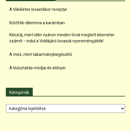
A tökéletes lovastábor receptje
Kötőfék-dilemma a karámban
Készülj, mert idén nyáron minden lóval megtett kilométer
számít – indul a Vidékjáró lovasok nyereményjáték!
A méz, mint takarmánykiegészítő
A lóúsztatás módjai és előnyei
Kategóriák
Kategóriák