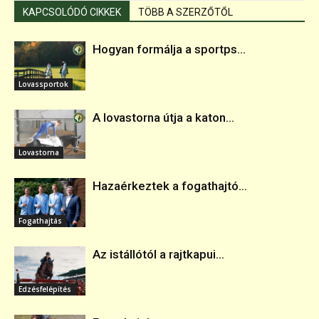
KAPCSOLÓDÓ CIKKEK
TÖBB A SZERZŐTŐL
Hogyan formálja a sportps...
Lovassportok
A lovastorna útja a katon...
Lovastorna
Hazaérkeztek a fogathajtó...
Fogathajtás
Az istállótól a rajtkapui...
Edzésfelépítés