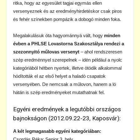
ritka, hogy az egyesület tagjai egymás ellen
versenyeznek és az eredményhirdetéskor csak piros
és fehér színekben pompázik a dobogó minden foka.
Megalakulásuk óta hagyománnyá vált, hogy
minden
évben a PHLSE Lovastorna Szakosztálya rendezi a
szezonnyitó műlovas versenyt
– ahol rendszeresen
szép eredménnyel szerepelnek – idén például a nyolc
kategóriából hétben nyertek, illetve ötödik alkalommal
hódították el az első helyet a haladó csapatok
versenyében. De nemcsak a műlovon, hanem a ló
hátán is szép eredményeket mutathatnak fel.
Egyéni eredmények a legutóbbi országos
bajnokságon (2012.09.22-23, Kaposvár):
A két legmagasabb egyéni kategóriában:
Csordás Réka: Senior 3. hely