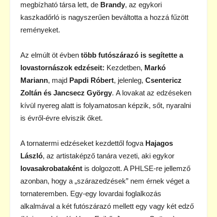
megbízható társa lett, de
Brandy
, az egykori
kaszkadőrló is nagyszerűen beváltotta a hozzá fűzött
reményeket.
Az elmúlt öt évben
több futószárazó is segítette a
lovastornászok edzéseit:
Kezdetben,
Markó
Mariann
, majd
Papdi Róbert
, jelenleg,
Csentericz
Zoltán és Jancsecz György
. A lovakat az edzéseken
kívül nyereg alatt is folyamatosan képzik, sőt, nyaralni
is évről-évre elviszik őket.
A tornatermi edzéseket kezdettől fogva
Hajagos
László
, az artistaképző tanára vezeti, aki egykor
lovasakrobataként
is dolgozott. A PHLSE-re jellemző
azonban, hogy a „szárazedzések” nem érnek véget a
tornateremben. Egy-egy lovardai foglalkozás
alkalmával a két futószárazó mellett egy vagy két edző