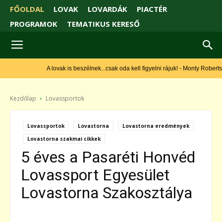
FŐOLDAL
LOVAK
LOVARDÁK
PIACTÉR
PROGRAMOK
TEMATIKUS KERESŐ
A lovak is beszélnek...csak oda kell figyelni rájuk! - Monty Roberts
Kezdőlap
Lovassportok
Lovassportok
Lovastorna
Lovastorna eredmények
Lovastorna szakmai cikkek
5 éves a Pasaréti Honvéd
Lovassport Egyesület
Lovastorna Szakosztálya