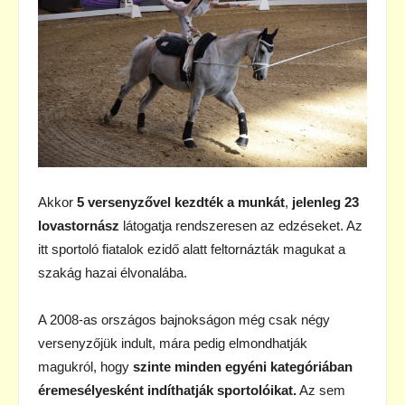
Akkor
5 versenyzővel kezdték a munkát
,
jelenleg 23
lovastornász
látogatja rendszeresen az edzéseket. Az
itt sportoló fiatalok ezidő alatt feltornázták magukat a
szakág hazai élvonalába.
A 2008-as országos bajnokságon még csak négy
versenyzőjük indult, mára pedig elmondhatják
magukról, hogy
szinte minden egyéni kategóriában
éremesélyesként indíthatják sportolóikat.
Az sem