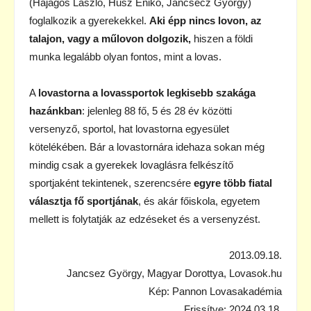
(Hajagos László, Husz Enikő, Jancsecz György)
foglalkozik a gyerekekkel.
Aki épp nincs lovon, az
talajon, vagy a műlovon dolgozik,
hiszen a földi
munka legalább olyan fontos, mint a lovas.
A
lovastorna a lovassportok legkisebb szakága
hazánkban
: jelenleg 88 fő, 5 és 28 év közötti
versenyző, sportol, hat lovastorna egyesület
kötelékében. Bár a lovastornára idehaza sokan még
mindig csak a gyerekek lovaglásra felkészítő
sportjaként tekintenek, szerencsére
egyre több fiatal
választja fő sportjának
, és akár főiskola, egyetem
mellett is folytatják az edzéseket és a versenyzést.
2013.09.18.
Jancsez György, Magyar Dorottya, Lovasok.hu
Kép: Pannon Lovasakadémia
Frissítve: 2024.03.18.