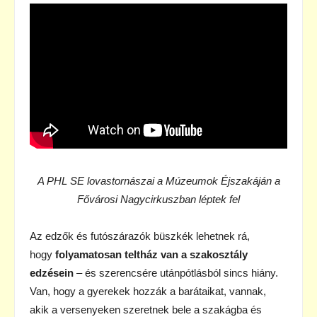
A PHL SE lovastornászai a Múzeumok Éjszakáján a
Fővárosi Nagycirkuszban léptek fel
Az edzők és futószárazók büszkék lehetnek rá,
hogy
folyamatosan teltház van a szakosztály
edzésein
– és szerencsére utánpótlásból sincs hiány.
Van, hogy a gyerekek hozzák a barátaikat, vannak,
akik a versenyeken szeretnek bele a szakágba és