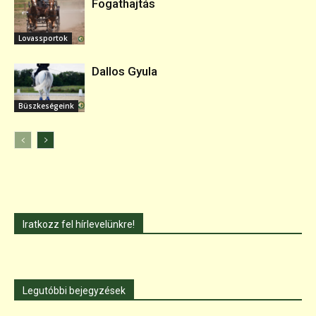
Fogathajtás
Lovassportok
Dallos Gyula
Büszkeségeink
Iratkozz fel hírlevelünkre!
Legutóbbi bejegyzések