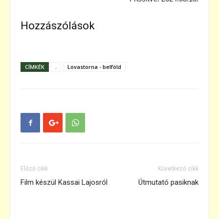
Hozzászólások
CÍMKÉK
.
Lovastorna - belföld
Előző cikk
Következő cikk
Film készül Kassai Lajosról
Útmutató pasiknak