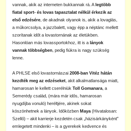
vannak, akik az interneten bukkannak rá. A
legtöbb
fiatal sport- és lovas tapasztalat nélkül érkezik az
első edzésére
, de akadnak olyanok is, akik a lovaglás,
a műkorcsolya, a jazzbalett, vagy épp a néptánc mellett
szorítanak időt a lovastornának az életükben.
Hasonlóan más lovassportokhoz, itt is a
lányok
vannak többségben
, pedig fiúkra is nagy szükség
lenne.
A PHLSE első lovastornászai
2008-ban Vitéz hátán
kezdték meg az edzéseket
, akit alkalmatlansága miatt,
hamarosan le kellett cserélniük
Toll Gomanara
, a
Semerédy család, (mára már idős, hamarosan
nyugdíjba vonuló) heréltjére, akinek sokat
köszönhetnek a lányok. Időközben
Maya
(Hivatalosan:
Szellő) – akit karrierje kezdetén csak „házisárkányként”
emlegetett mindenki – is a gyerekek kedvence és