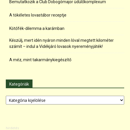
Bemutatkozik a Club Dobogómajor üdülőkomplexum
A tökéletes lovastábor receptje
Kötőfék-dilemma a karámban
Készülj, mert idén nyáron minden lóval megtett kilométer
számít – indul a Vidékjáró lovasok nyereményjáték!
A méz, mint takarmánykiegészítő
Kategóriák
Kategóriák