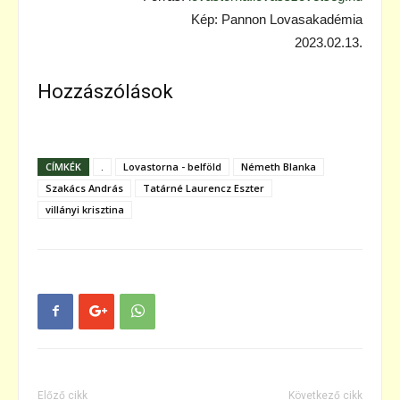
Kép: Pannon Lovasakadémia
2023.02.13.
Hozzászólások
CÍMKÉK
.
Lovastorna - belföld
Németh Blanka
Szakács András
Tatárné Laurencz Eszter
villányi krisztina
Előző cikk
Következő cikk