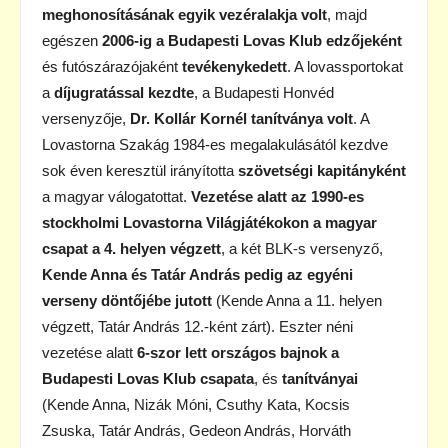
meghonosításának egyik vezéralakja volt
, majd
egészen
2006-ig a Budapesti Lovas Klub edzőjeként
és futószárazójaként
tevékenykedett
. A lovassportokat
a
díjugratással kezdte
, a Budapesti Honvéd
versenyzője,
Dr. Kollár Kornél tanítványa volt
. A
Lovastorna Szakág 1984-es megalakulásától kezdve
sok éven keresztül irányította
szövetségi kapitányként
a magyar válogatottat.
Vezetése alatt az 1990-es
stockholmi Lovastorna Világjátékokon a magyar
csapat a 4. helyen végzett
, a két BLK-s versenyző,
Kende Anna és Tatár András pedig az egyéni
verseny döntőjébe jutott
(Kende Anna a 11. helyen
végzett, Tatár András 12.-ként zárt). Eszter néni
vezetése alatt
6-szor lett országos bajnok a
Budapesti Lovas Klub csapata
, és
tanítványai
(Kende Anna, Nizák Móni, Csuthy Kata, Kocsis
Zsuska, Tatár András, Gedeon András, Horváth