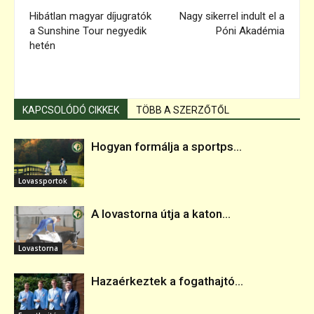
Hibátlan magyar díjugratók
Nagy sikerrel indult el a
a Sunshine Tour negyedik
Póni Akadémia
hetén
KAPCSOLÓDÓ CIKKEK
TÖBB A SZERZŐTŐL
Hogyan formálja a sportps...
Lovassportok
A lovastorna útja a katon...
Lovastorna
Hazaérkeztek a fogathajtó...