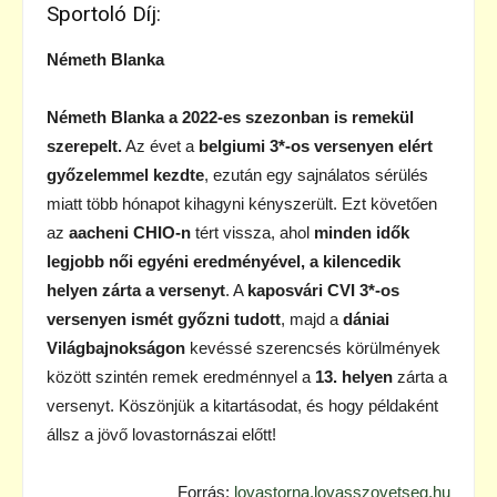
Sportoló Díj:
Németh Blanka
Németh Blanka a 2022-es szezonban is remekül
szerepelt.
Az évet a
belgiumi 3*-os
versenyen elért
győzelemmel kezdte
, ezután egy sajnálatos sérülés
miatt több hónapot kihagyni kényszerült. Ezt követően
az
aacheni CHIO-n
tért vissza, ahol
minden idők
legjobb női egyéni eredményével, a kilencedik
helyen zárta a versenyt
. A
kaposvári
CVI 3*-os
versenyen ismét győzni tudott
, majd a
dániai
Világbajnokságon
kevéssé szerencsés körülmények
között szintén remek eredménnyel a
13. helyen
zárta a
versenyt. Köszönjük a kitartásodat, és hogy példaként
állsz a jövő lovastornászai előtt!
Forrás:
lovastorna.lovasszovetseg.hu