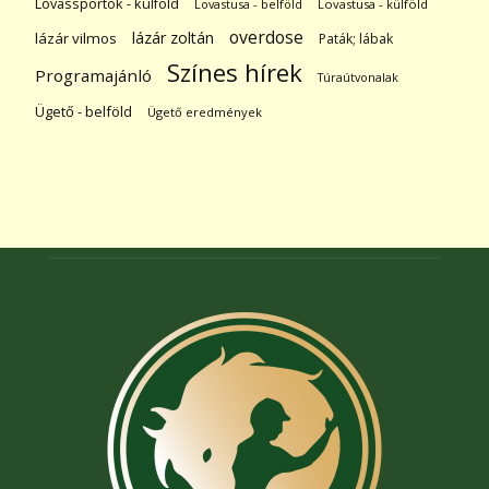
Lovassportok - külföld
Lovastusa - belföld
Lovastusa - külföld
overdose
lázár zoltán
lázár vilmos
Paták; lábak
Színes hírek
Programajánló
Túraútvonalak
Ügető - belföld
Ügető eredmények