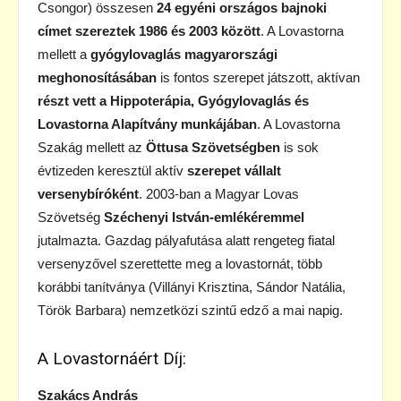
Csongor) összesen
24 egyéni országos bajnoki
címet szereztek 1986 és 2003 között
. A Lovastorna
mellett a
gyógylovaglás magyarországi
meghonosításában
is fontos szerepet játszott, aktívan
részt vett a Hippoterápia, Gyógylovaglás és
Lovastorna Alapítvány munkájában
. A Lovastorna
Szakág mellett az
Öttusa Szövetségben
is sok
évtizeden keresztül aktív
szerepet vállalt
versenybíróként
. 2003-ban a Magyar Lovas
Szövetség
Széchenyi István-emlékéremmel
jutalmazta. Gazdag pályafutása alatt rengeteg fiatal
versenyzővel szerettette meg a lovastornát, több
korábbi tanítványa (Villányi Krisztina, Sándor Natália,
Török Barbara) nemzetközi szintű edző a mai napig.
A Lovastornáért Díj:
Szakács András