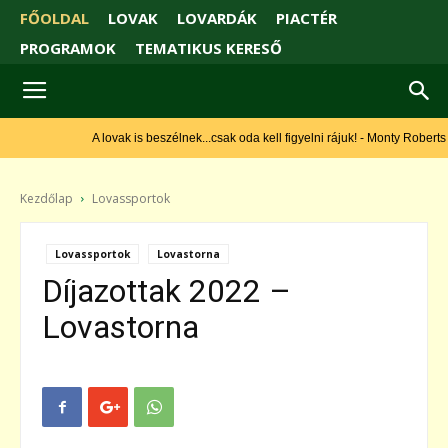
FŐOLDAL
LOVAK
LOVARDÁK
PIACTÉR
PROGRAMOK
TEMATIKUS KERESŐ
A lovak is beszélnek...csak oda kell figyelni rájuk! - Monty Roberts
Kezdőlap
Lovassportok
Lovassportok
Lovastorna
Díjazottak 2022 –
Lovastorna