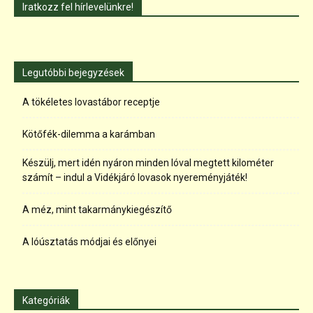
Iratkozz fel hírlevelünkre!
Legutóbbi bejegyzések
A tökéletes lovastábor receptje
Kötőfék-dilemma a karámban
Készülj, mert idén nyáron minden lóval megtett kilométer
számít – indul a Vidékjáró lovasok nyereményjáték!
A méz, mint takarmánykiegészítő
A lóúsztatás módjai és előnyei
Kategóriák