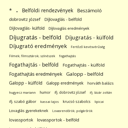
.
Belföldi rendezvények
*
Beszámoló
dobrovitz józsef
Díjlovaglás - belföld
Díjlovaglás- külföld
Díjlovaglás eredmények
Díjugratás - belföld
Díjugratás - külföld
Díjugrató eredmények
Fertőző kevésvérűség
Filmek; filmsztárok; színészek
fogathajtás
Fogathajtás - belföld
Fogathajtás - külföld
Galopp - belföld
Fogathajtás eredmények
Galopp - külföld
Galopp eredmények
horváth balázs
humor
ifj. dobrovitz józsef
hugyecz mariann
ifj. lázár zoltán
ifj. szabó gábor
krucsó szabolcs
kassai lajos
lipicai
Lovaglás gyerekeknek
Lovasrendőrök; polgárőrök
lovassportok
lovassportok - belföld