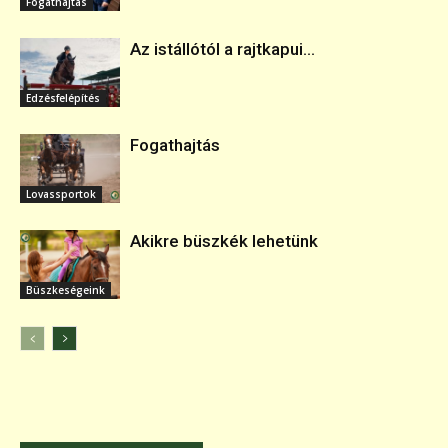
Fogathajtás
Az istállótól a rajtkapui...
Edzésfelépítés
Fogathajtás
Lovassportok
Akikre büszkék lehetünk
Büszkeségeink