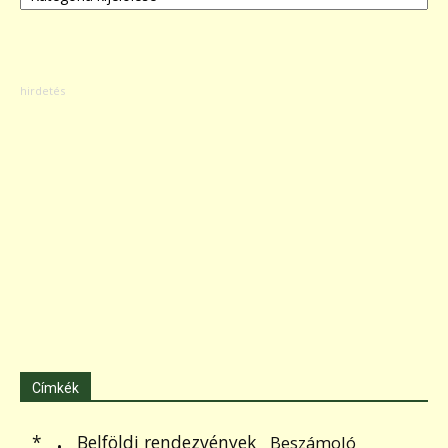
Címkék
.
Belföldi rendezvények
*
Beszámoló