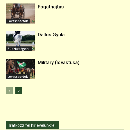
Fogathajtás
Lovassportok
Dallos Gyula
Büszkeségeink
Military (lovastusa)
Lovassportok
Iratkozz fel hírlevelünkre!