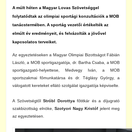
A múlt héten a Magyar Lovas Szövetséggel
folytatódtak az olimpiai sportági konzultációk a MOB
tanácstermében. A sportág vezetői értékelték az
elmúlt év eredményeit, és felvázolták a jövővel
kapcsolatos terveiket.
Az egyeztetéseken a Magyar Olimpiai Bizottságot Fábián
László, a MOB sportigazgatója, dr. Bartha Csaba, a MOB
sportigazgató-helyettese, Medvegy Iván, a MOB
sportszakmai főmunkatársa és dr. Téglásy György, a
válogatott kereteket ellátó szolgálat igazgatója képviselte.
A Szövetségtől
Stróbl Dorottya
főtitkár és a díjugrató
szakbizottság elnöke,
Szotyori Nagy Kristóf
jelent meg
az egyeztetésen.