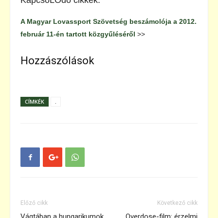
KapcsoLÓdó cikkek:
A Magyar Lovassport Szövetség beszámolója a 2012.
február 11-én tartott közgyűléséről
>>
Hozzászólások
CÍMKÉK
.
Előző cikk
Következő cikk
Vágtában a hungarikumok
Overdose-film: érzelmi