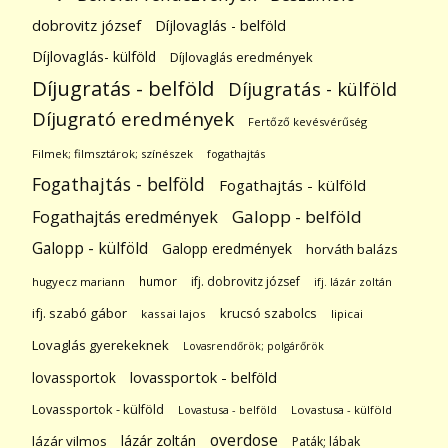
dobrovitz józsef
Díjlovaglás - belföld
Díjlovaglás- külföld
Díjlovaglás eredmények
Díjugratás - belföld
Díjugratás - külföld
Díjugrató eredmények
Fertőző kevésvérűség
Filmek; filmsztárok; színészek
fogathajtás
Fogathajtás - belföld
Fogathajtás - külföld
Galopp - belföld
Fogathajtás eredmények
Galopp - külföld
Galopp eredmények
horváth balázs
humor
ifj. dobrovitz józsef
hugyecz mariann
ifj. lázár zoltán
ifj. szabó gábor
krucsó szabolcs
kassai lajos
lipicai
Lovaglás gyerekeknek
Lovasrendőrök; polgárőrök
lovassportok
lovassportok - belföld
Lovassportok - külföld
Lovastusa - belföld
Lovastusa - külföld
overdose
lázár zoltán
lázár vilmos
Paták; lábak