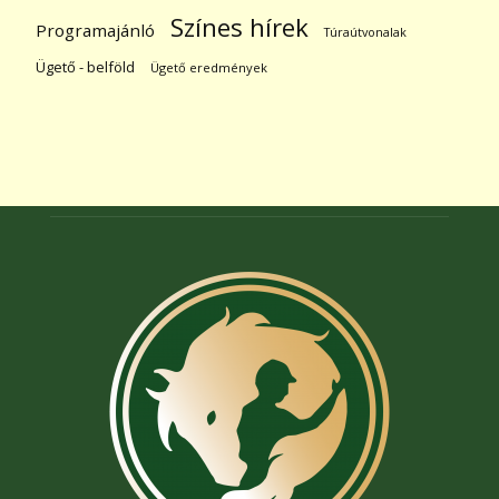
Színes hírek
Programajánló
Túraútvonalak
Ügető - belföld
Ügető eredmények