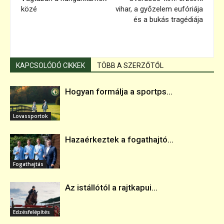
közé
vihar, a győzelem eufóriája
és a bukás tragédiája
KAPCSOLÓDÓ CIKKEK
TÖBB A SZERZŐTŐL
Hogyan formálja a sportps...
Lovassportok
Hazaérkeztek a fogathajtó...
Fogathajtás
Az istállótól a rajtkapui...
Edzésfelépítés