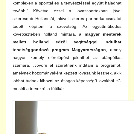
komplexen a sporttal és a tenyésztéssel együtt haladhat
tovább.” Követve ezzel a lovassportokban jóval
sikeresebb Hollandiát, akivel sikeres partnerkapcsolatot
tudott kiépíteni a szövetség. Az együttműködés
következtében holland mintára,
a magyar mesterek
mellett holland edzői segítséggel indulhat
tehetséggondozó program Magyarországon
, amely
nagyon komoly előrelépést jelenthet az utánpótlás
számára. „Jövőre el szeretnénk indítani a programot,
amelynek hozományaként képzett lovasaink lesznek, akik
jobbat tudnak kihozni az átlagos képességű lovakból is”-
mesélt a tervekről a főtitkár.