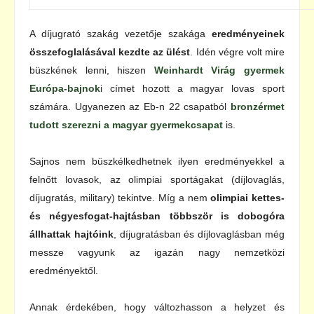
A díjugrató szakág vezetője szakága
eredményeinek
összefoglalásával kezdte az ülést
. Idén végre volt mire
büszkének lenni, hiszen
Weinhardt Virág gyermek
Európa-bajnok
i címet hozott a magyar lovas sport
számára. Ugyanezen az Eb-n 22 csapatból
bronzérmet
tudott szerezni a magyar gyermekcsapat
is.
Sajnos nem büszkélkedhetnek ilyen eredményekkel a
felnőtt lovasok, az olimpiai sportágakat (díjlovaglás,
díjugratás, military) tekintve. Míg a nem
olimpiai kettes-
és négyesfogat-hajtásban többször is dobogóra
állhattak hajtóink
, díjugratásban és díjlovaglásban még
messze vagyunk az igazán nagy nemzetközi
eredményektől.
Annak érdekében, hogy változhasson a helyzet és