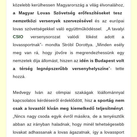
közelebb kerülhessen Magyarország a világ élvonalához,
a Magyar Lovas Szövetség erőfeszítéseket tesz
nemzetközi versenyek szervezésével
és az európai
lovas szövetségekkel való együttműködéssel. „A tavalyi
CSIO
versenysorozat valódi lökést adott a
lovassportnak”- mondta Stróbl Dorottya. „Minden esély
meg van rá, hogy jövőre is megrendezhessünk egy
nemzetek díja állomást, hiszen az
idén is Budapest volt
a térség legnépszerűbb versenyhelyszíne
”- tette
hozzá.
Medvegy Iván az olimpiai szakágak lóállománnyal
kapcsolatos kérdéseiről érdeklődött, hisz
a sportág nem
csak a lovastól kíván meg kiemelkedő teljesítményt
.
„Nincs nagy csoda egyik évről másikra, de a tenyésztők
abban az irányban haladnak, hogy minél tehetségesebb
lovakat adhassanak a lovas ágazatnak, így a lovassport