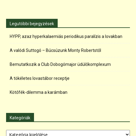
Legutóbbi bejegyzések
HYPP, azaz hyperkalaemiás periodikus paralízis a lovakban
A valódi Suttogó – Búcsúzunk Monty Robertstől
Bemutatkozik a Club Dobogómajor üdülőkomplexum
A tökéletes lovastábor receptje
Kötőfék-dilemma a karámban
Kategóriák
Kategóriák