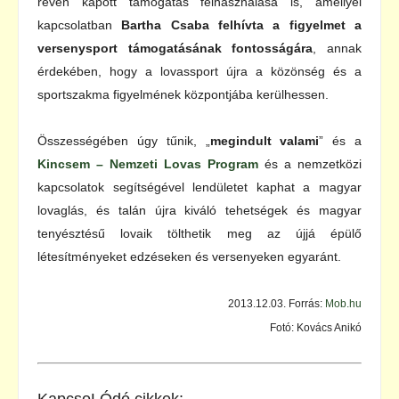
révén kapott támogatás felhasználása is, amellyel
kapcsolatban
Bartha Csaba felhívta a figyelmet a
versenysport támogatásának fontosságára
, annak
érdekében, hogy a lovassport újra a közönség és a
sportszakma figyelmének központjába kerülhessen.
Összességében úgy tűnik, „
megindult valami
” és a
Kincsem – Nemzeti Lovas Program
és a nemzetközi
kapcsolatok segítségével lendületet kaphat a magyar
lovaglás, és talán újra kiváló tehetségek és magyar
tenyésztésű lovaik tölthetik meg az újjá épülő
létesítményeket edzéseken és versenyeken egyaránt.
2013.12.03. Forrás:
Mob.hu
Fotó: Kovács Anikó