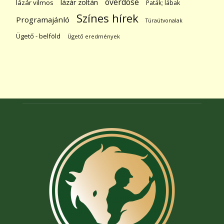
overdose
lázár zoltán
lázár vilmos
Paták; lábak
Színes hírek
Programajánló
Túraútvonalak
Ügető - belföld
Ügető eredmények