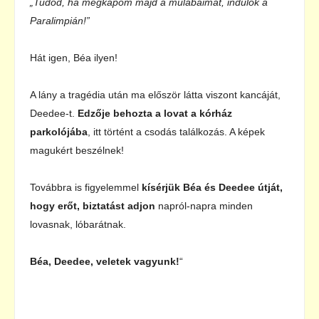
„Tudod, ha megkapom majd a műlábaimat, indulok a
Paralimpián!”
Hát igen, Béa ilyen!
A lány a tragédia után ma először látta viszont kancáját,
Deedee-t.
Edzője behozta a lovat a kórház
parkolójába
, itt történt a csodás találkozás. A képek
magukért beszélnek!
Továbbra is figyelemmel
kísérjük Béa és Deedee útját,
hogy erőt, biztatást adjon
napról-napra minden
lovasnak, lóbarátnak.
Béa, Deedee, veletek vagyunk!
“