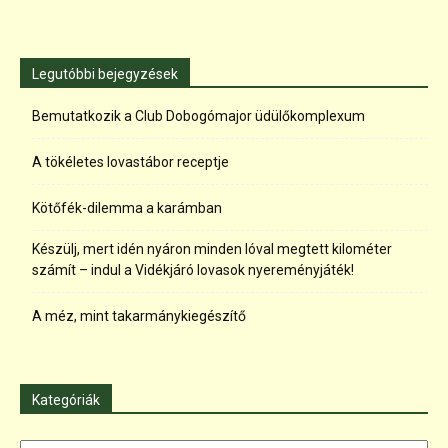
Legutóbbi bejegyzések
Bemutatkozik a Club Dobogómajor üdülőkomplexum
A tökéletes lovastábor receptje
Kötőfék-dilemma a karámban
Készülj, mert idén nyáron minden lóval megtett kilométer
számít – indul a Vidékjáró lovasok nyereményjáték!
A méz, mint takarmánykiegészítő
Kategóriák
Kategóriák