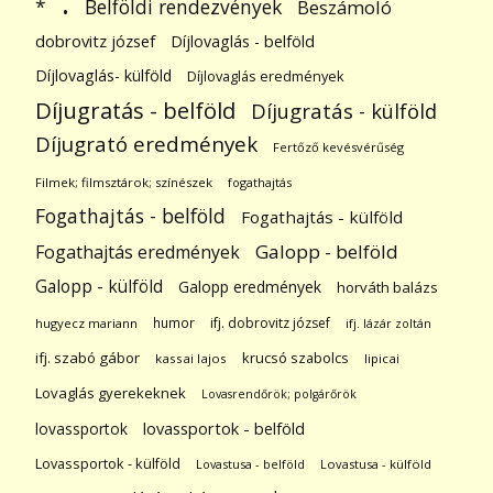
.
Belföldi rendezvények
*
Beszámoló
dobrovitz józsef
Díjlovaglás - belföld
Díjlovaglás- külföld
Díjlovaglás eredmények
Díjugratás - belföld
Díjugratás - külföld
Díjugrató eredmények
Fertőző kevésvérűség
Filmek; filmsztárok; színészek
fogathajtás
Fogathajtás - belföld
Fogathajtás - külföld
Galopp - belföld
Fogathajtás eredmények
Galopp - külföld
Galopp eredmények
horváth balázs
humor
ifj. dobrovitz józsef
hugyecz mariann
ifj. lázár zoltán
ifj. szabó gábor
krucsó szabolcs
kassai lajos
lipicai
Lovaglás gyerekeknek
Lovasrendőrök; polgárőrök
lovassportok
lovassportok - belföld
Lovassportok - külföld
Lovastusa - belföld
Lovastusa - külföld