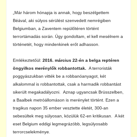
„Már három hónapja is annak, hogy beszélgettem
Béával, aki súlyos sérülést szenvedett nemrégiben
Belgiumban, a Zaventem repülőtéren történt
terrortámadás során. Úgy gondoltam, el kell mesélnem a
történetét, hogy mindenkinek erőt adhasson.
Emlékeztetőül:
2016. március 22-én a belga reptéren
öngyilkos merénylők robbantottak.
A terroristák
poggyászukban vitték be a robbanóanyagot, két
alkalommal is robbantottak, csak a harmadik robbantást
sikerült megakadályozni. Aznap ugyancsak Brüsszelben,
a Baalbek metróállomáson is merénylet történt. Ezen a
tragikus napon 35 ember vesztette életét, 300-an
sebesültek meg súlyosan, közülük 62-en kritikusan. A két
eset Belgium eddigi legmegrázóbb, legsúlyosabb
terrorcselekménye.