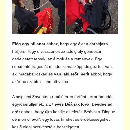
Elég egy pillanat
ahhoz, hogy egy élet a darabjaira
hulljon. Hogy elvesszenek az addig oly gondosan
dédelgetett tervek, az álmok és a remények. Egy
sorsdöntő tragédiát mindenki másképp dolgoz fel. Van,
aki magába roskad és
van, aki erőt merít
abból, hogy
akár rosszabb is lehetett volna.
A belgiumi Zaventem repülőtéren történt terrortámadás
egyik sérültjének, a
17 éves Béának lova, Deedee ad
erőt
ahhoz, hogy újra kezdje az életét. Béával a ‘Dingue
de mon cheval’, egy lovas híreket és érdekességeket
közlő oldal szerkesztője beszélgetett.