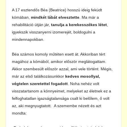
A 17 esztendős Béa (Beatrice) hosszú ideig feküdt
kómában,
mindkét lábát elvesztette
. Ma már a
rehabilitáció útján jár,
tanulja a kerekesszékes létet
,
igyekszik visszanyerni izomerejét, boldogulni a
mindennapokban.
Béa számos komoly műtéten esett át. Akkoriban tért
magához a kómából, amikor először meglátogattam.
Akkor szembesült először azzal, ami vele történt. Mégis,
már az első találkozásunkkor
kedves mosollyal,
végtelen szeretettel fogadott
. Noha nehéz volt
visszatartanom a könnyeimet, melyeket az életnek ez a
felfoghatatlan igazságtalansága csalt ki belőlem, ő volt
az, aki megnyugtatott. A szemembe nézett és azt
mondta: