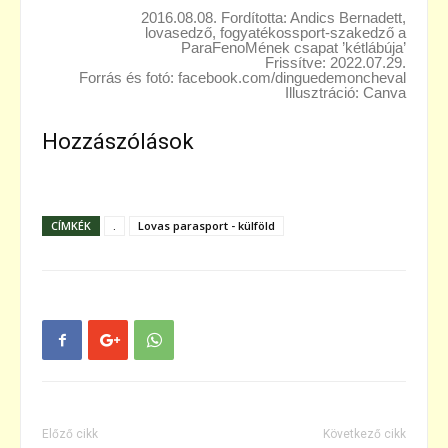
2016.08.08. Fordította: Andics Bernadett,
lovasedző, fogyatékossport-szakedző a
ParaFenoMének csapat ’kétlábúja’
Frissítve: 2022.07.29.
Forrás és fotó: facebook.com/dinguedemoncheval
Illusztráció: Canva
Hozzászólások
CÍMKÉK
.
Lovas parasport - külföld
Előző cikk
Következő cikk