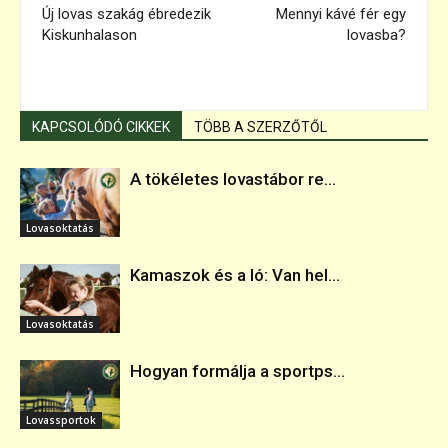
Új lovas szakág ébredezik
Mennyi kávé fér egy
Kiskunhalason
lovasba?
KAPCSOLÓDÓ CIKKEK
TÖBB A SZERZŐTŐL
A tökéletes lovastábor re...
Lovasoktatás
Kamaszok és a ló: Van hel...
Lovasoktatás
Hogyan formálja a sportps...
Lovassportok