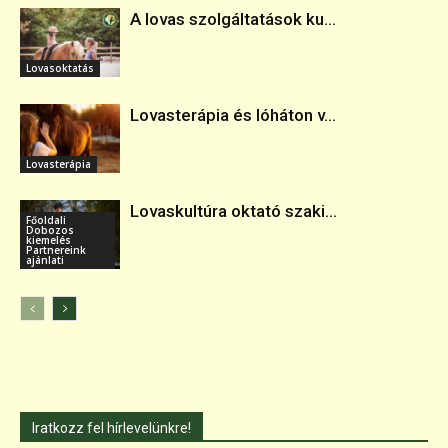
A lovas szolgáltatások ku...
Lovasoktatás
Lovasterápia és lóháton v...
Lovasterápia
Lovaskultúra oktató szaki...
Főoldali
Dobozos
kiemelés
Partnereink
ajánlati
Iratkozz fel hírlevelünkre!