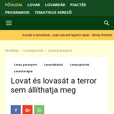
FŐOLDAL
LOVAK
LOVARDÁK
PIACTÉR
PROGRAMOK
TEMATIKUS KERESŐ
A lovak is beszélnek...csak oda kell figyelni rájuk! - Monty Roberts
Kezdőlap
Lovassportok
Lovas parasport
Lovas parasport
Lovasoktatás
Lovassportok
Lovasterápia
Lovat és lovasát a terror
sem állíthatja meg