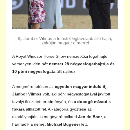
Ifj. Jámbor Vilmos a fotóstól legtávolabb álló hajtó,
zakóján magyar címerrel
A Royal Windsor Horse Show nemzetközi fogathajtó
versenyen idén
hét nemzet 28 négyesfogathajtója és
10 póni négyesfogata
állt rajthoz.
A megmérettetésen az
egyetlen magyar induló ifj.
Jámbor Vilmos
volt, aki póni négyesfogatával javított
tavalyi összetett eredményén, és
a dobogó második
fokára
állhatott fel. A kategória győztese az
akadályhajtást is megnyerő holland
Jan de Boer
, a
harmadik a német
Michael Bügener
lett.