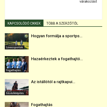
várakozást
KAPCSOLÓDÓ CIKKEK
TÖBB A SZERZŐTŐL
Hogyan formálja a sportps...
Lovassportok
Hazaérkeztek a fogathajtó...
Fogathajtás
Az istállótól a rajtkapui...
Edzésfelépítés
Fogathajtás