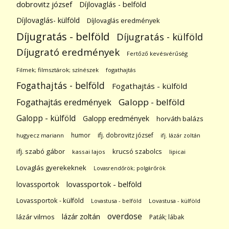
dobrovitz józsef
Díjlovaglás - belföld
Díjlovaglás- külföld
Díjlovaglás eredmények
Díjugratás - belföld
Díjugratás - külföld
Díjugrató eredmények
Fertőző kevésvérűség
Filmek; filmsztárok; színészek
fogathajtás
Fogathajtás - belföld
Fogathajtás - külföld
Galopp - belföld
Fogathajtás eredmények
Galopp - külföld
Galopp eredmények
horváth balázs
humor
ifj. dobrovitz józsef
hugyecz mariann
ifj. lázár zoltán
ifj. szabó gábor
krucsó szabolcs
kassai lajos
lipicai
Lovaglás gyerekeknek
Lovasrendőrök; polgárőrök
lovassportok
lovassportok - belföld
Lovassportok - külföld
Lovastusa - belföld
Lovastusa - külföld
overdose
lázár zoltán
lázár vilmos
Paták; lábak