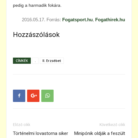
pedig a harmadik fokára.
2016.05.17. Forrás:
Fogatsport.hu
,
Fogathirek.hu
Hozzászólások
CÍMKÉK
.
II. Erzsébet
Előző cikk
Következő cikk
Történelmi lovastorna siker
Minipónik oldják a feszült