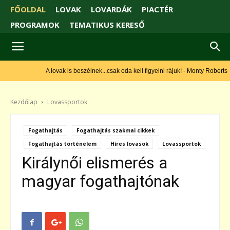
FŐOLDAL
LOVAK
LOVARDÁK
PIACTÉR
PROGRAMOK
TEMATIKUS KERESŐ
A lovak is beszélnek...csak oda kell figyelni rájuk! - Monty Roberts
Kezdőlap
Lovassportok
Fogathajtás
Fogathajtás szakmai cikkek
Fogathajtás történelem
Híres lovasok
Lovassportok
Királynői elismerés a
magyar fogathajtónak