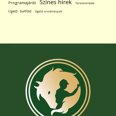
Színes hírek
Programajánló
Túraútvonalak
Ügető - belföld
Ügető eredmények