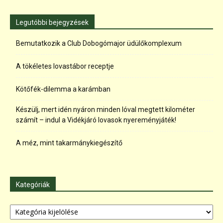
Legutóbbi bejegyzések
Bemutatkozik a Club Dobogómajor üdülőkomplexum
A tökéletes lovastábor receptje
Kötőfék-dilemma a karámban
Készülj, mert idén nyáron minden lóval megtett kilométer
számít – indul a Vidékjáró lovasok nyereményjáték!
A méz, mint takarmánykiegészítő
Kategóriák
Kategóriák