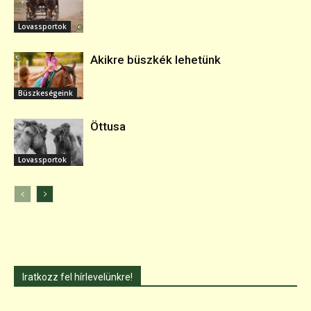
Lovassportok
Akikre büszkék lehetünk
Büszkeségeink
Öttusa
Lovassportok
Iratkozz fel hírlevelünkre!