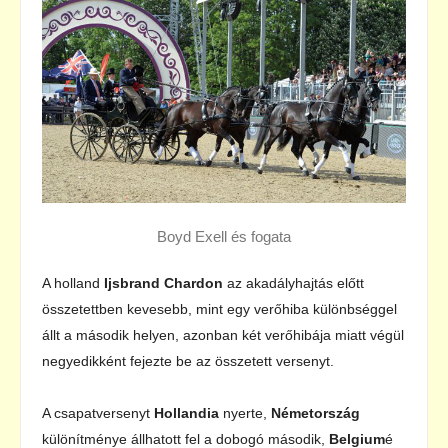
Boyd Exell és fogata
A holland
Ijsbrand Chardon
az akadályhajtás előtt
összetettben kevesebb, mint egy verőhiba különbséggel
állt a második helyen, azonban két verőhibája miatt végül
negyedikként fejezte be az összetett versenyt.
A csapatversenyt
Hollandia
nyerte,
Németország
különítménye állhatott fel a dobogó második,
Belgium
é