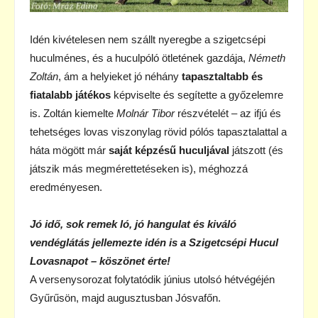
Idén kivételesen nem szállt nyeregbe a szigetcsépi
huculménes, és a huculpóló ötletének gazdája,
Németh
Zoltán
, ám a helyieket jó néhány
tapasztaltabb és
fiatalabb játékos
képviselte és segítette a győzelemre
is. Zoltán kiemelte
Molnár Tibor
részvételét – az ifjú és
tehetséges lovas viszonylag rövid pólós tapasztalattal a
háta mögött már
saját képzésű huculjával
játszott (és
játszik más megmérettetéseken is), méghozzá
eredményesen.
Jó idő, sok remek ló, jó hangulat és kiváló
vendéglátás jellemezte idén is a Szigetcsépi Hucul
Lovasnapot – köszönet érte!
A versenysorozat folytatódik június utolsó hétvégéjén
Gyűrűsön, majd augusztusban Jósvafőn.