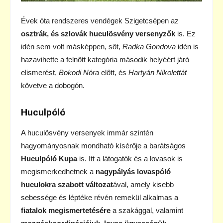
Évek óta rendszeres vendégek Szigetcsépen az
osztrák, és szlovák huculösvény versenyzők
is. Ez
idén sem volt másképpen, sőt,
Radka Gondova
idén is
hazavihette a felnőtt kategória második helyéért járó
elismerést,
Bokodi Nóra
előtt, és
Hartyán Nikolettát
követve a dobogón.
Huculpóló
A huculösvény versenyek immár szintén
hagyományosnak mondható kísérője a barátságos
Huculpóló Kupa
is. Itt a látogatók és a lovasok is
megismerkedhetnek a
nagypályás lovaspóló
huculokra szabott változat
ával, amely kisebb
sebessége és léptéke révén remekül alkalmas a
fiatalok megismertetésére
a szakággal, valamint