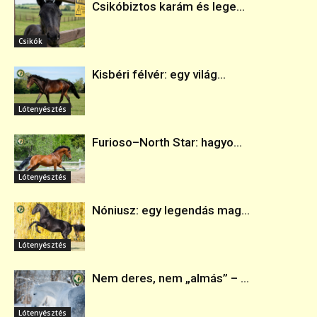
Csikóbiztos karám és lege...
Csikók
Kisbéri félvér: egy világ...
Lótenyésztés
Furioso–North Star: hagyo...
Lótenyésztés
Nóniusz: egy legendás mag...
Lótenyésztés
Nem deres, nem „almás” – ...
Lótenyésztés