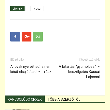
CÍMKÉK
.
hucul
Előző cikk
Következő cikk
A lovak nyelvét soha nem
A lótartás “gyümölcsei” –
késő elsajátítani! – I. rész
beszélgetés Kassai
Lajossal
KAPCSOLÓDÓ CIKKEK
TÖBB A SZERZŐTŐL