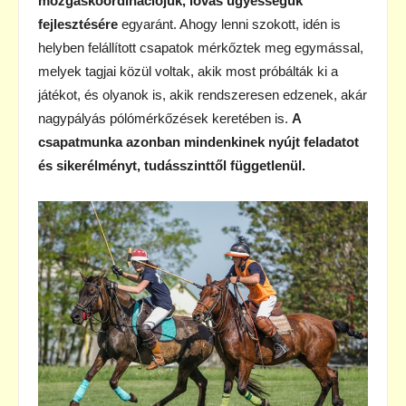
mozgáskoordinációjuk, lovas ügyességük
fejlesztésére
egyaránt. Ahogy lenni szokott, idén is
helyben felállított csapatok mérkőztek meg egymással,
melyek tagjai közül voltak, akik most próbálták ki a
játékot, és olyanok is, akik rendszeresen edzenek, akár
nagypályás pólómérkőzések keretében is.
A
csapatmunka azonban mindenkinek nyújt feladatot
és sikerélményt, tudásszinttől függetlenül.