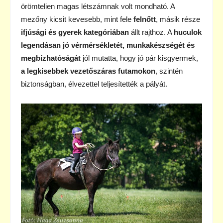
örömtelien magas létszámnak volt mondható. A
mezőny kicsit kevesebb, mint fele
felnőtt
, másik része
ifjúsági és gyerek kategóriában
állt rajthoz. A
huculok
legendásan jó vérmérsékletét, munkakészségét és
megbízhatóságát
jól mutatta, hogy jó pár kisgyermek,
a legkisebbek vezetőszáras futamokon
, szintén
biztonságban, élvezettel teljesítették a pályát.