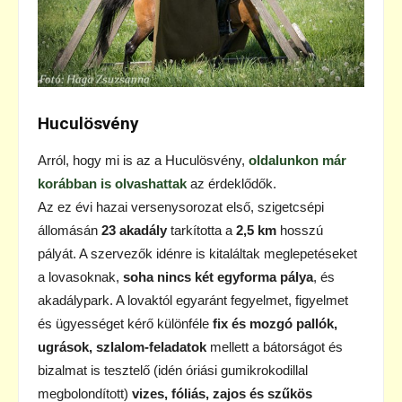
Huculösvény
Arról, hogy mi is az a Huculösvény,
oldalunkon már
korábban is olvashattak
az érdeklődők.
Az ez évi hazai versenysorozat első, szigetcsépi
állomásán
23 akadály
tarkította a
2,5 km
hosszú
pályát. A szervezők idénre is kitaláltak meglepetéseket
a lovasoknak,
soha nincs két egyforma pálya
, és
akadálypark. A lovaktól egyaránt fegyelmet, figyelmet
és ügyességet kérő különféle
fix és mozgó pallók,
ugrások, szlalom-feladatok
mellett a bátorságot és
bizalmat is tesztelő (idén óriási gumikrokodillal
megbolondított)
vizes, fóliás, zajos és szűkös