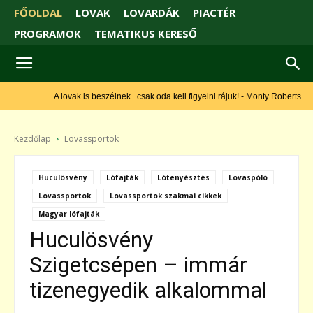
FŐOLDAL
LOVAK
LOVARDÁK
PIACTÉR
PROGRAMOK
TEMATIKUS KERESŐ
A lovak is beszélnek...csak oda kell figyelni rájuk! - Monty Roberts
Kezdőlap
Lovassportok
Huculösvény
Lófajták
Lótenyésztés
Lovaspóló
Lovassportok
Lovassportok szakmai cikkek
Magyar lófajták
Huculösvény
Szigetcsépen – immár
tizenegyedik alkalommal