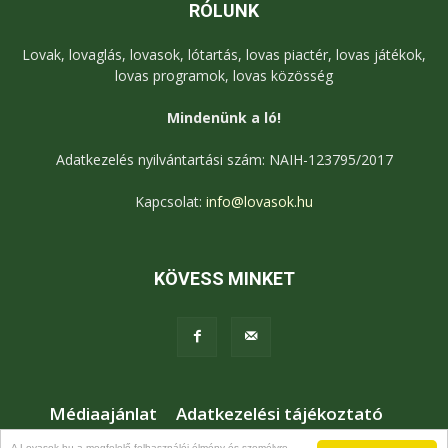
RÓLUNK
Lovak, lovaglás, lovasok, lótartás, lovas piactér, lovas játékok,
lovas programok, lovas közösség
Mindenünk a ló!
Adatkezelés nyilvántartási szám: NAIH-123795/2017
Kapcsolat:
info@lovasok.hu
KÖVESS MINKET
Médiaajánlat
Adatkezelési tájékoztató
Jogi nyilatkozat
Karrier
Kapcsolat
A Lovasok.hu a megfelelő felhasználói élmény és személyre