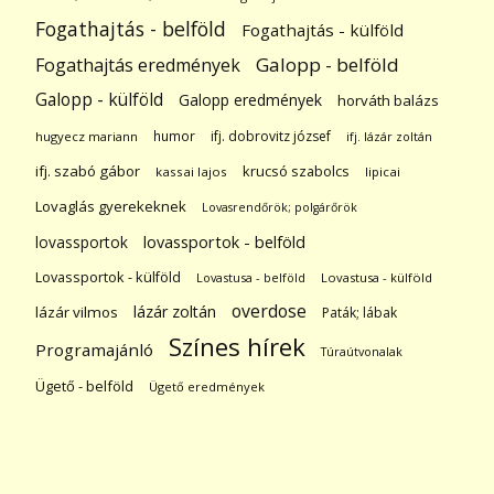
Fogathajtás - belföld
Fogathajtás - külföld
Galopp - belföld
Fogathajtás eredmények
Galopp - külföld
Galopp eredmények
horváth balázs
humor
ifj. dobrovitz józsef
hugyecz mariann
ifj. lázár zoltán
ifj. szabó gábor
krucsó szabolcs
kassai lajos
lipicai
Lovaglás gyerekeknek
Lovasrendőrök; polgárőrök
lovassportok
lovassportok - belföld
Lovassportok - külföld
Lovastusa - belföld
Lovastusa - külföld
overdose
lázár zoltán
lázár vilmos
Paták; lábak
Színes hírek
Programajánló
Túraútvonalak
Ügető - belföld
Ügető eredmények