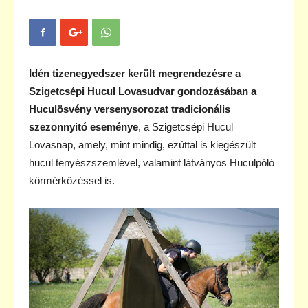
Idén tizenegyedszer került megrendezésre a
Szigetcsépi Hucul Lovasudvar gondozásában a
Huculösvény versenysorozat tradicionális
szezonnyitó eseménye
, a Szigetcsépi Hucul
Lovasnap, amely, mint mindig, ezúttal is kiegészült
hucul tenyészszemlével, valamint látványos Huculpóló
körmérkőzéssel is.