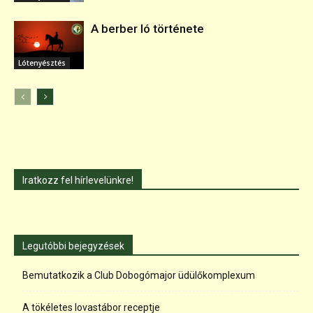
A berber ló története
Lótenyésztés
Iratkozz fel hírlevelünkre!
Legutóbbi bejegyzések
Bemutatkozik a Club Dobogómajor üdülőkomplexum
A tökéletes lovastábor receptje