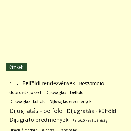
Címkék
.
Belföldi rendezvények
*
Beszámoló
dobrovitz józsef
Díjlovaglás - belföld
Díjlovaglás- külföld
Díjlovaglás eredmények
Díjugratás - belföld
Díjugratás - külföld
Díjugrató eredmények
Fertőző kevésvérűség
Filmek; filmsztárok; színészek
fogathajtás