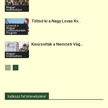
Magyar
lovaskultúra
Töltsd ki a Nagy Lovas Kv...
Lovasok a
Magyar
Lovaskultúráért
Program
Kisorsolták a Nemzeti Vág...
Magyar
lovaskultúra
Iratkozz fel hírlevelünkre!