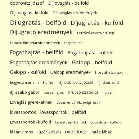
dobrovitz józsef
Díjlovaglás - belföld
Díjlovaglás- külföld
Díjlovaglás eredmények
Díjugratás - belföld
Díjugratás - külföld
Díjugrató eredmények
Fertőző kevésvérűség
Filmek; filmsztárok; színészek
fogathajtás
Fogathajtás - belföld
Fogathajtás - külföld
Galopp - belföld
Fogathajtás eredmények
Galopp - külföld
Galopp eredmények
horváth balázs
humor
ifj. dobrovitz józsef
hugyecz mariann
ifj. lázár zoltán
ifj. szabó gábor
krucsó szabolcs
kassai lajos
lipicai
Lovaglás gyerekeknek
Lovasrendőrök; polgárőrök
lovassportok
lovassportok - belföld
Lovassportok - külföld
Lovastusa - belföld
Lovastusa - külföld
overdose
lázár zoltán
lázár vilmos
Paták; lábak