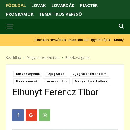
FŐOLDAL
LOVAK
LOVARDÁK
PIACTÉR
PROGRAMOK
TEMATIKUS KERESŐ
A lovak is beszélnek...csak oda kell figyelni rájuk! - Monty Roberts
Kezdőlap
Magyar lovaskultúra
Büszkeségeink
Büszkeségeink
Díjugratás
Díjugrató történelem
Híres lovasok
Lovassportok
Magyar lovaskultúra
Elhunyt Ferencz Tibor