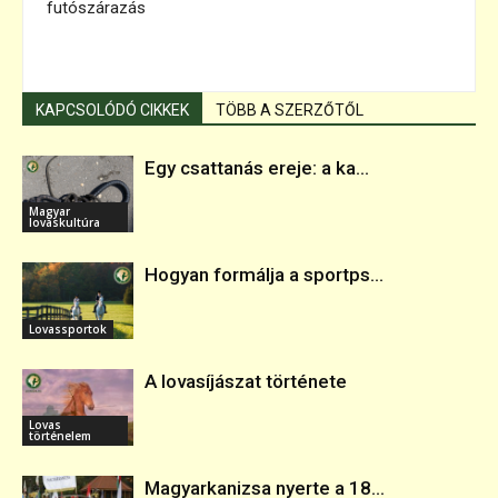
futószárazás
KAPCSOLÓDÓ CIKKEK
TÖBB A SZERZŐTŐL
Egy csattanás ereje: a ka...
Magyar
lovaskultúra
Hogyan formálja a sportps...
Lovassportok
A lovasíjászat története
Lovas
történelem
Magyarkanizsa nyerte a 18...