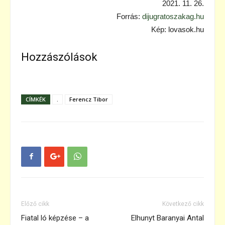
2021. 11. 26.
Forrás:
dijugratoszakag.hu
Kép: lovasok.hu
Hozzászólások
CÍMKÉK
.
Ferencz Tibor
Előző cikk
Következő cikk
Fiatal ló képzése – a
Elhunyt Baranyai Antal