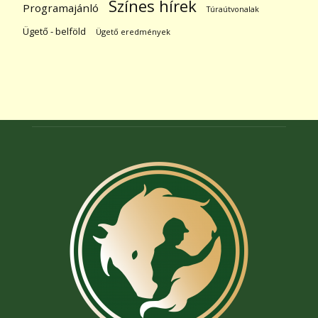
Színes hírek
Programajánló
Túraútvonalak
Ügető - belföld
Ügető eredmények