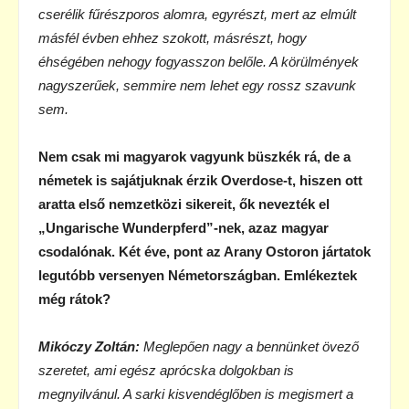
cserélik fűrészporos alomra, egyrészt, mert az elmúlt
másfél évben ehhez szokott, másrészt, hogy
éhségében nehogy fogyasszon belőle. A körülmények
nagyszerűek, semmire nem lehet egy rossz szavunk
sem.
Nem csak mi magyarok vagyunk büszkék rá, de a
németek is sajátjuknak érzik Overdose-t, hiszen ott
aratta első nemzetközi sikereit, ők nevezték el
„Ungarische Wunderpferd”-nek, azaz magyar
csodalónak. Két éve, pont az Arany Ostoron jártatok
legutóbb versenyen Németországban. Emlékeztek
még rátok?
Mikóczy Zoltán:
Meglepően nagy a bennünket övező
szeretet, ami egész aprócska dolgokban is
megnyilvánul. A sarki kisvendéglőben is megismert a