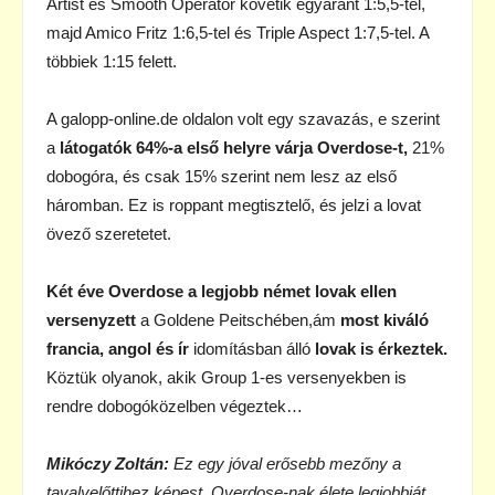
Artist és Smooth Operator követik egyaránt 1:5,5-tel,
majd Amico Fritz 1:6,5-tel és Triple Aspect 1:7,5-tel. A
többiek 1:15 felett.
A galopp-online.de oldalon volt egy szavazás, e szerint
a
látogatók 64%-a első helyre várja Overdose-t,
21%
dobogóra, és csak 15% szerint nem lesz az első
háromban. Ez is roppant megtisztelő, és jelzi a lovat
övező szeretetet.
Két éve Overdose a legjobb német lovak ellen
versenyzett
a Goldene Peitschében,ám
most kiváló
francia, angol és ír
idomításban álló
lovak is érkeztek.
Köztük olyanok, akik Group 1-es versenyekben is
rendre dobogóközelben végeztek…
Mikóczy Zoltán:
Ez egy jóval erősebb mezőny a
tavalyelőttihez képest. Overdose-nak élete legjobbját