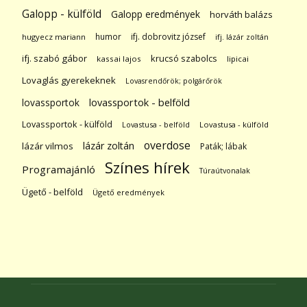
Galopp - külföld
Galopp eredmények
horváth balázs
humor
ifj. dobrovitz józsef
hugyecz mariann
ifj. lázár zoltán
ifj. szabó gábor
krucsó szabolcs
kassai lajos
lipicai
Lovaglás gyerekeknek
Lovasrendőrök; polgárőrök
lovassportok
lovassportok - belföld
Lovassportok - külföld
Lovastusa - belföld
Lovastusa - külföld
overdose
lázár zoltán
lázár vilmos
Paták; lábak
Színes hírek
Programajánló
Túraútvonalak
Ügető - belföld
Ügető eredmények