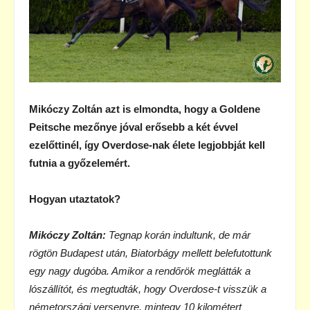
Mikóczy Zoltán azt is elmondta, hogy a Goldene
Peitsche mezőnye jóval erősebb a két évvel
ezelőttinél, így Overdose-nak élete legjobbját kell
futnia a győzelemért.
Hogyan utaztatok?
Mikóczy Zoltán:
Tegnap korán indultunk, de már
rögtön Budapest után, Biatorbágy mellett belefutottunk
egy nagy dugóba. Amikor a rendőrök meglátták a
lószállítót, és megtudták, hogy Overdose-t visszük a
németországi versenyre, mintegy 10 kilométert