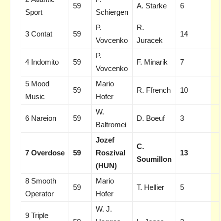
59
A. Starke
6
Sport
Schiergen
P.
R.
3 Contat
59
14
Vovcenko
Juracek
P.
4 Indomito
59
F. Minarik
7
Vovcenko
5 Mood
Mario
59
R. Ffrench
10
Music
Hofer
W.
6 Nareion
59
D. Boeuf
3
Baltromei
Jozef
C.
7 Overdose
59
Roszival
13
Soumillon
(HUN)
8 Smooth
Mario
59
T. Hellier
5
Operator
Hofer
W. J.
9 Triple