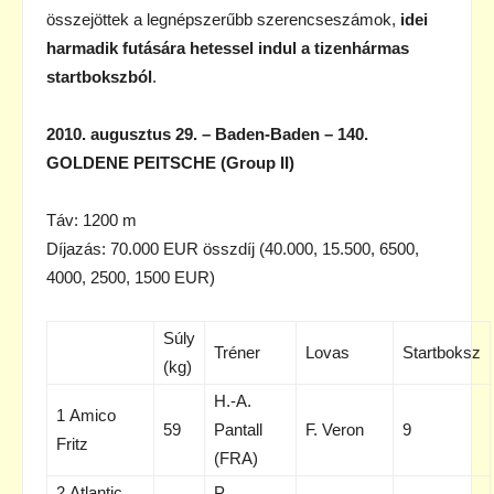
összejöttek a legnépszerűbb szerencseszámok,
idei
harmadik futására hetessel indul a tizenhármas
startbokszból
.
2010. augusztus 29. – Baden-Baden
– 140.
GOLDENE PEITSCHE (Group II)
Táv: 1200 m
Díjazás: 70.000 EUR összdíj (40.000, 15.500, 6500,
4000, 2500, 1500 EUR)
Súly
Tréner
Lovas
Startboksz
(kg)
H.-A.
1 Amico
59
Pantall
F. Veron
9
Fritz
(FRA)
2 Atlantic
P.