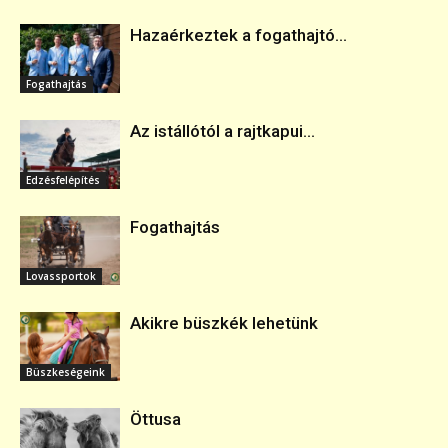
Hazaérkeztek a fogathajtó...
Fogathajtás
Az istállótól a rajtkapui...
Edzésfelépítés
Fogathajtás
Lovassportok
Akikre büszkék lehetünk
Büszkeségeink
Öttusa