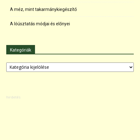
A méz, mint takarmánykiegészítő
A lóúsztatás módjai és előnyei
Kategóriák
Kategóriák