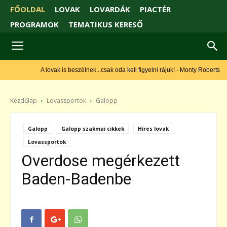
FŐOLDAL
LOVAK
LOVARDÁK
PIACTÉR
PROGRAMOK
TEMATIKUS KERESŐ
A lovak is beszélnek...csak oda kell figyelni rájuk! - Monty Roberts
Kezdőlap
Lovassportok
Galopp
Galopp
Galopp szakmai cikkek
Híres lovak
Lovassportok
Overdose megérkezett
Baden-Badenbe