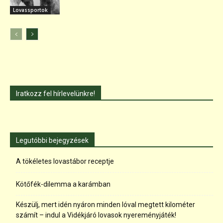
Lovassportok
Iratkozz fel hírlevelünkre!
Legutóbbi bejegyzések
A tökéletes lovastábor receptje
Kötőfék-dilemma a karámban
Készülj, mert idén nyáron minden lóval megtett kilométer
számít – indul a Vidékjáró lovasok nyereményjáték!