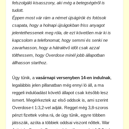
felszolgáló kisasszony, aki még a betegségéről is
tudott.
Éppen most vár rám a német újságírók és fotósok
csapata, hogy a holnapi újságokban friss anyagot
jelentethessenek meg róla, de ezt követően már ki is
kapcsolom a telefonomat, hogy semmi és senki ne
zavarhasson, hogy a hátralévő időt csak azzal
tölthessem, hogy Overdose minél jobb állapotban
állhasson starthoz.
Úgy tűnik, a
vasárnapi versenyben 14-en indulnak
,
legalábbis jelen pillanatban még ennyi ló áll, a ma
reggeli indulóadást követő állapot csak később lesz
ismert. Megérkeztek az első oddsok is, ami szerint
Overdose-t 1:3,2-vel adják. Reggel még 3,8-szoros
pénzt fizettek volna rá, de úgy tűnik, egyre többen
játsszák, azóta a többiek oddsai viszont nőttek. War