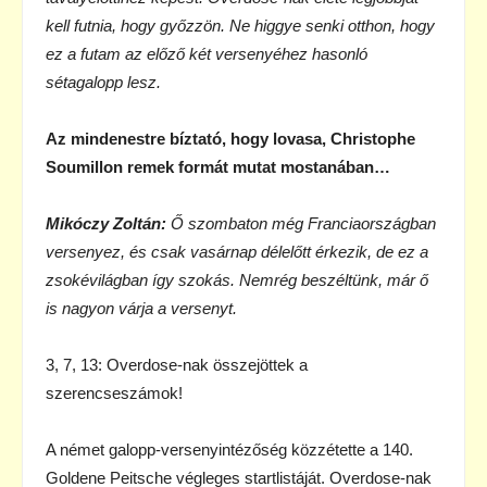
kell futnia, hogy győzzön. Ne higgye senki otthon, hogy
ez a futam az előző két versenyéhez hasonló
sétagalopp lesz.
Az mindenestre bíztató, hogy lovasa, Christophe
Soumillon remek formát mutat mostanában…
Mikóczy Zoltán:
Ő szombaton még Franciaországban
versenyez, és csak vasárnap délelőtt érkezik, de ez a
zsokévilágban így szokás. Nemrég beszéltünk, már ő
is nagyon várja a versenyt.
3, 7, 13: Overdose-nak összejöttek a
szerencseszámok!
A német galopp-versenyintézőség közzétette a 140.
Goldene Peitsche végleges startlistáját. Overdose-nak