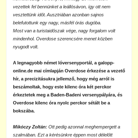
vezettek fel bennünket a leállósávon, így ott nem
vesztettünk időt. Ausztriában azonban sajnos
belefutottunk egy nagy, másfél órás dugóba.
Most van a turistaidőszak vége, nagy forgalom volt
mindenhol. Overdose szerencsére menet közben
nyugodt volt.
A legnagyobb német lóversenyportál, a galopp-
online.de mai címlapján Overdose érkezése a vezető
hír, a precizitásukra jellemző, hogy még arról is
beszámoltak, hogy este kilenc óra két perckor
érkeztetek meg a Baden-Badeni versenypályára, és
Overdose kilenc óra nyolc perckor sétált be a
bokszába.
Mikóczy Zoltán:
Ott pedig azonnal meghempergett a
szalmában. Ezt a kérésünkre éppen most délelőtt