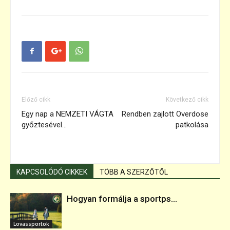
Előző cikk
Következő cikk
Egy nap a NEMZETI VÁGTA
Rendben zajlott Overdose
győztesével…
patkolása
KAPCSOLÓDÓ CIKKEK
TÖBB A SZERZŐTŐL
Hogyan formálja a sportps...
Lovassportok