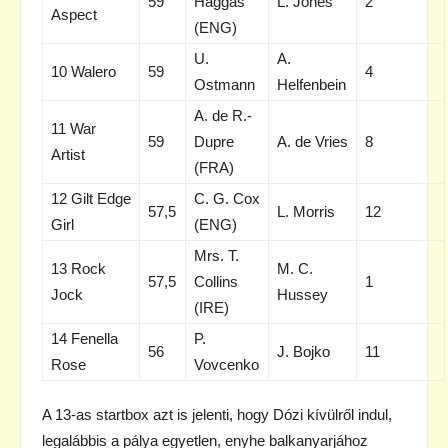
59
Haggas
L. Jones
2
Aspect
(ENG)
U.
A.
10 Walero
59
4
Ostmann
Helfenbein
A. de R.-
11 War
59
Dupre
A. de Vries
8
Artist
(FRA)
12 Gilt Edge
C. G. Cox
57,5
L. Morris
12
Girl
(ENG)
Mrs. T.
13 Rock
M. C.
57,5
Collins
1
Jock
Hussey
(IRE)
14 Fenella
P.
56
J. Bojko
11
Rose
Vovcenko
A 13-as startbox azt is jelenti, hogy Dózi kívülről indul,
legalábbis a pálya egyetlen, enyhe balkanyarjához