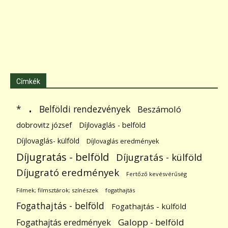
Címkék
.
Belföldi rendezvények
*
Beszámoló
dobrovitz józsef
Díjlovaglás - belföld
Díjlovaglás- külföld
Díjlovaglás eredmények
Díjugratás - belföld
Díjugratás - külföld
Díjugrató eredmények
Fertőző kevésvérűség
Filmek; filmsztárok; színészek
fogathajtás
Fogathajtás - belföld
Fogathajtás - külföld
Galopp - belföld
Fogathajtás eredmények