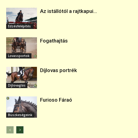
Az istállótól a rajtkapui...
Edzésfelépítés
Fogathajtás
Lovassportok
Díjlovas portrék
Díjlovaglás
Furioso Fáraó
Büszkeségeink