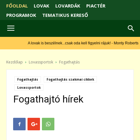
FŐOLDAL
LOVAK
LOVARDÁK
PIACTÉR
PROGRAMOK
TEMATIKUS KERESŐ
A lovak is beszélnek...csak oda kell figyelni rájuk! - Monty Roberts
Kezdőlap
Lovassportok
Fogathajtás
Fogathajtás
Fogathajtás szakmai cikkek
Lovassportok
Fogathajtó hírek