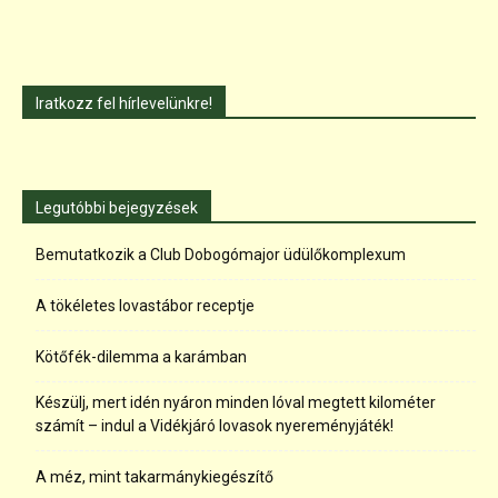
Iratkozz fel hírlevelünkre!
Legutóbbi bejegyzések
Bemutatkozik a Club Dobogómajor üdülőkomplexum
A tökéletes lovastábor receptje
Kötőfék-dilemma a karámban
Készülj, mert idén nyáron minden lóval megtett kilométer
számít – indul a Vidékjáró lovasok nyereményjáték!
A méz, mint takarmánykiegészítő