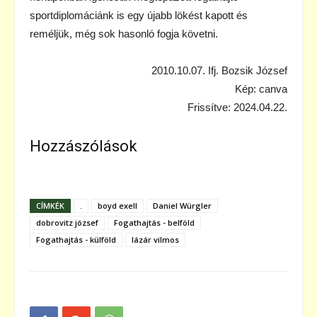
sportdiplomáciánk is egy újabb lökést kapott és
reméljük, még sok hasonló fogja követni.
2010.10.07. Ifj. Bozsik József
Kép: canva
Frissítve: 2024.04.22.
Hozzászólások
CÍMKÉK
.
boyd exell
Daniel Würgler
dobrovitz józsef
Fogathajtás - belföld
Fogathajtás - külföld
lázár vilmos