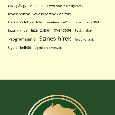
Lovaglás gyerekeknek
Lovasrendőrök; polgárőrök
lovassportok
lovassportok - belföld
Lovassportok - külföld
Lovastusa - belföld
Lovastusa - külföld
overdose
lázár zoltán
lázár vilmos
Paták; lábak
Színes hírek
Programajánló
Túraútvonalak
Ügető - belföld
Ügető eredmények