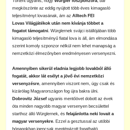
Történt ugyanis, hogy
Würgler
főszponzora
, bár
megköszönte az eddig nyújtott több éves kimagasló
teljesítményt lovasának, ám az
Alltech FEI
Lovas Világjátékok után nem kívánja többet a
fogatot támogatni
. Würglernek svájci istállójában több
kimagasló teljesítményű fiatal lova is áll, ám elmondása
szerint komoly szponzor nélkül nem lehet manapság a
nemzetközi élmezőnyben eredményesen versenyezni.
Amennyiben sikerül eladnia legjobb lovakból álló
fogatát, akkor lát esélyt a jövő évi nemzetközi
versenyzésre
, amennyiben viszont nem, úgy csak és
kizárólag Magyarországon fog újra bakra ülni.
Dobrovitz József
ugyanis mentőövet dobott az évek
óta minden nagyobb magyar versenyen becsülettel
starthoz álló Würglernek, és
felajánlotta neki lovait a
magyar versenyekre
. Ezzel a gesztussal az utóbbi
hónapokban igencsak megtépázott fogathajtó