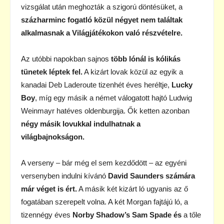
vizsgálat után meghozták a szigorú döntésüket, a
százharminc fogatló közül négyet nem találtak
alkalmasnak a Világjátékokon való részvételre.
Az utóbbi napokban sajnos
több lónál is kólikás
tünetek léptek fel.
A kizárt lovak közül az egyik a
kanadai Deb Laderoute tizenhét éves heréltje,
Lucky
Boy
, míg egy másik a német válogatott hajtó Ludwig
Weinmayr hatéves oldenburgija. Ők ketten azonban
négy másik lovukkal indulhatnak a
világbajnokságon.
A verseny – bár még el sem kezdődött – az egyéni
versenyben indulni kívánó
David Saunders számára
már véget is ért.
A másik két kizárt ló ugyanis az ő
fogatában szerepelt volna. A két Morgan fajtájú ló, a
tizennégy éves
Norby Shadow’s Sam Spade és
a tőle