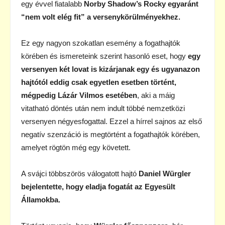
egy évvel fiatalabb
Norby Shadow’s Rocky egyaránt
“nem volt elég fit” a versenykörülményekhez.
Ez egy nagyon szokatlan esemény a fogathajtók
körében és ismereteink szerint hasonló eset, hogy
egy
versenyen két lovat is kizárjanak egy és ugyanazon
hajtótól eddig csak egyetlen esetben történt,
mégpedig Lázár Vilmos esetében
, aki a máig
vitatható döntés után nem indult többé nemzetközi
versenyen négyesfogattal. Ezzel a hírrel sajnos az első
negatív szenzáció is megtörtént a fogathajtók körében,
amelyet rögtön még egy követett.
A svájci többszörös válogatott hajtó
Daniel Würgler
bejelentette, hogy eladja fogatát az Egyesült
Államokba.