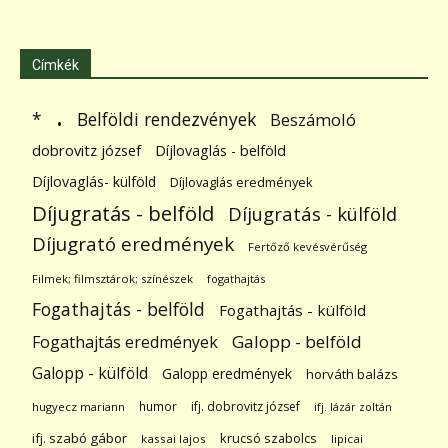
Címkék
.
Belföldi rendezvények
*
Beszámoló
dobrovitz józsef
Díjlovaglás - belföld
Díjlovaglás- külföld
Díjlovaglás eredmények
Díjugratás - belföld
Díjugratás - külföld
Díjugrató eredmények
Fertőző kevésvérűség
Filmek; filmsztárok; színészek
fogathajtás
Fogathajtás - belföld
Fogathajtás - külföld
Galopp - belföld
Fogathajtás eredmények
Galopp - külföld
Galopp eredmények
horváth balázs
humor
ifj. dobrovitz józsef
hugyecz mariann
ifj. lázár zoltán
ifj. szabó gábor
krucsó szabolcs
kassai lajos
lipicai