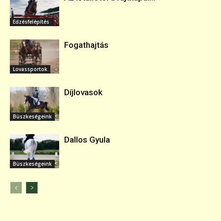
Edzésfelépítés
Fogathajtás
Lovassportok
Díjlovasok
Büszkeségeink
Dallos Gyula
Büszkeségeink