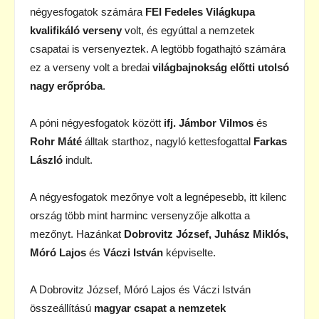
négyesfogatok számára
FEI Fedeles Világkupa
kvalifikáló verseny
volt, és egyúttal a nemzetek
csapatai is versenyeztek. A legtöbb fogathajtó számára
ez a verseny volt a bredai
világbajnokság előtti utolsó
nagy erőpróba
.
A póni négyesfogatok között
ifj. Jámbor Vilmos
és
Rohr Máté
álltak starthoz, nagyló kettesfogattal
Farkas
László
indult.
A négyesfogatok mezőnye volt a legnépesebb, itt kilenc
ország több mint harminc versenyzője alkotta a
mezőnyt. Hazánkat
Dobrovitz József, Juhász Miklós,
Móró Lajos
és
Váczi István
képviselte.
A Dobrovitz József, Móró Lajos és Váczi István
összeállítású
magyar csapat a nemzetek