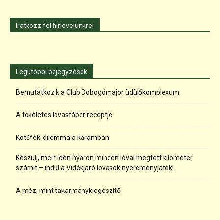
Iratkozz fel hírlevelünkre!
Legutóbbi bejegyzések
Bemutatkozik a Club Dobogómajor üdülőkomplexum
A tökéletes lovastábor receptje
Kötőfék-dilemma a karámban
Készülj, mert idén nyáron minden lóval megtett kilométer
számít – indul a Vidékjáró lovasok nyereményjáték!
A méz, mint takarmánykiegészítő