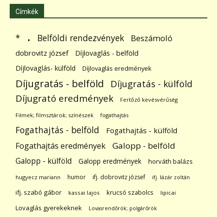
Címkék
.
Belföldi rendezvények
*
Beszámoló
dobrovitz józsef
Díjlovaglás - belföld
Díjlovaglás- külföld
Díjlovaglás eredmények
Díjugratás - belföld
Díjugratás - külföld
Díjugrató eredmények
Fertőző kevésvérűség
Filmek; filmsztárok; színészek
fogathajtás
Fogathajtás - belföld
Fogathajtás - külföld
Galopp - belföld
Fogathajtás eredmények
Galopp - külföld
Galopp eredmények
horváth balázs
humor
ifj. dobrovitz józsef
hugyecz mariann
ifj. lázár zoltán
ifj. szabó gábor
krucsó szabolcs
kassai lajos
lipicai
Lovaglás gyerekeknek
Lovasrendőrök; polgárőrök