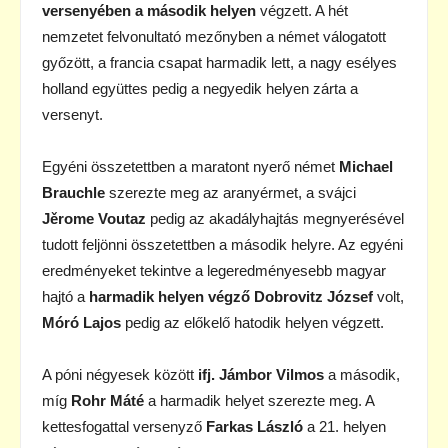
versenyében a második helyen
végzett. A hét
nemzetet felvonultató mezőnyben a német válogatott
győzött, a francia csapat harmadik lett, a nagy esélyes
holland együttes pedig a negyedik helyen zárta a
versenyt.
Egyéni összetettben a maratont nyerő német
Michael
Brauchle
szerezte meg az aranyérmet, a svájci
Jěrome Voutaz
pedig az akadályhajtás megnyerésével
tudott feljönni összetettben a második helyre. Az egyéni
eredményeket tekintve a legeredményesebb magyar
hajtó a
harmadik helyen végző Dobrovitz József
volt,
Móró Lajos
pedig az előkelő hatodik helyen végzett.
A póni négyesek között
ifj. Jámbor Vilmos
a második,
míg
Rohr Máté
a harmadik helyet szerezte meg. A
kettesfogattal versenyző
Farkas László
a 21. helyen