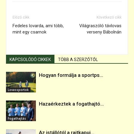
Előző cikk
Következő cikk
Fedeles lovarda, ami több,
Világraszóló távlovas
mint egy csarnok
verseny Bábolnán
KAPCSOLÓDÓ CIKKEK
TÖBB A SZERZŐTŐL
Hogyan formálja a sportps...
Lovassportok
Hazaérkeztek a fogathajtó...
Fogathajtás
Az istállótól a rajtkapui...