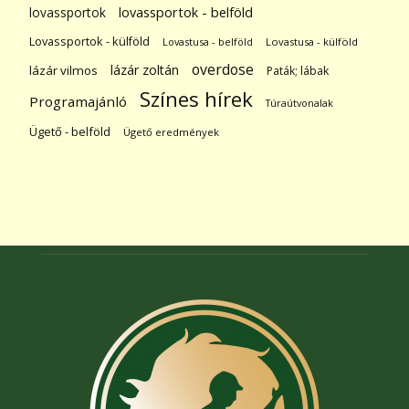
lovassportok
lovassportok - belföld
Lovassportok - külföld
Lovastusa - belföld
Lovastusa - külföld
overdose
lázár zoltán
lázár vilmos
Paták; lábak
Színes hírek
Programajánló
Túraútvonalak
Ügető - belföld
Ügető eredmények