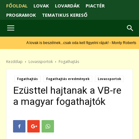
FŐOLDAL
LOVAK
LOVARDÁK
PIACTÉR
PROGRAMOK
TEMATIKUS KERESŐ
A lovak is beszélnek...csak oda kell figyelni rájuk! - Monty Roberts
Kezdőlap
Lovassportok
Fogathajtás
Fogathajtás
Fogathajtás eredmények
Lovassportok
Ezüsttel hajtanak a VB-re
a magyar fogathajtók