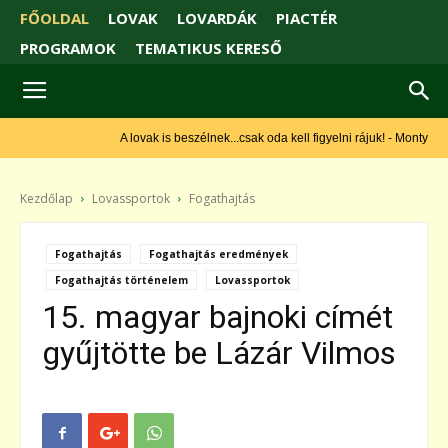
FŐOLDAL
LOVAK
LOVARDÁK
PIACTÉR
PROGRAMOK
TEMATIKUS KERESŐ
A lovak is beszélnek...csak oda kell figyelni rájuk! - Monty Roberts
Kezdőlap
Lovassportok
Fogathajtás
Fogathajtás
Fogathajtás eredmények
Fogathajtás történelem
Lovassportok
15. magyar bajnoki címét
gyűjtötte be Lázár Vilmos