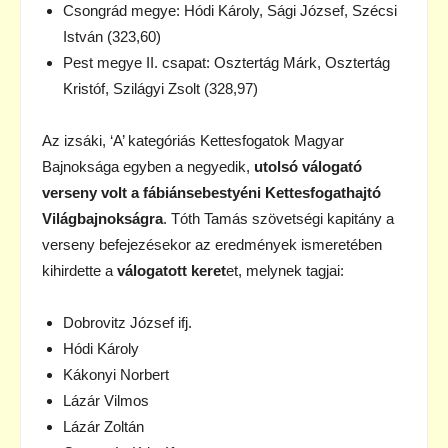
Csongrád megye: Hódi Károly, Sági József, Szécsi
István (323,60)
Pest megye II. csapat: Osztertág Márk, Osztertág
Kristóf, Szilágyi Zsolt (328,97)
Az izsáki, ‘A’ kategóriás Kettesfogatok Magyar
Bajnoksága egyben a negyedik,
utolsó válogató
verseny volt a fábiánsebestyéni Kettesfogathajtó
Világbajnokságra
. Tóth Tamás szövetségi kapitány a
verseny befejezésekor az eredmények ismeretében
kihirdette a
válogatott keret
et, melynek tagjai:
Dobrovitz József ifj.
Hódi Károly
Kákonyi Norbert
Lázár Vilmos
Lázár Zoltán