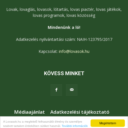
Lovak, lovaglás, lovasok, lótartás, lovas piactér, lovas játékok,
lovas programok, lovas közösség
Mindenünk a ló!
Adatkezelés nyilvántartási szám: NAIH-123795/2017
Kapcsolat:
info@lovasok.hu
KÖVESS MINKET
Médiaajánlat
Adatkezelési tájékoztató
Jogi nyilatkozat
Karrier
Kapcsolat
A Lovasok.hu a megfelelő felhasználói élmény és személyre
Megértettem
szabott tartalom érdekében sütiket használ.
További információk