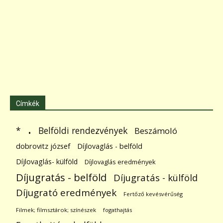
Címkék
.
Belföldi rendezvények
*
Beszámoló
dobrovitz józsef
Díjlovaglás - belföld
Díjlovaglás- külföld
Díjlovaglás eredmények
Díjugratás - belföld
Díjugratás - külföld
Díjugrató eredmények
Fertőző kevésvérűség
Filmek; filmsztárok; színészek
fogathajtás