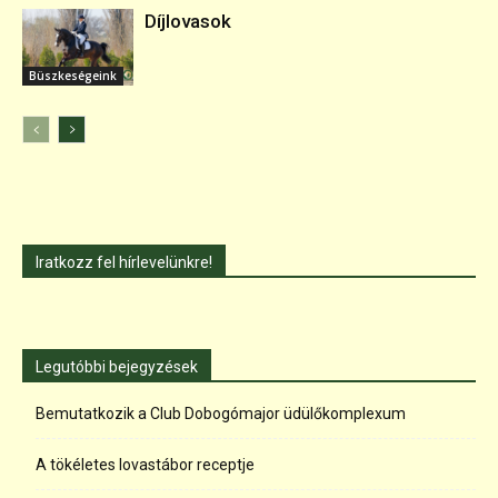
Díjlovasok
Büszkeségeink
Iratkozz fel hírlevelünkre!
Legutóbbi bejegyzések
Bemutatkozik a Club Dobogómajor üdülőkomplexum
A tökéletes lovastábor receptje