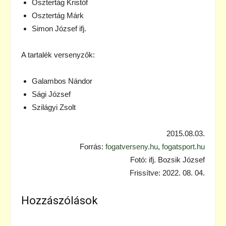
Osztertág Kristóf
Osztertág Márk
Simon József ifj.
A tartalék versenyzők:
Galambos Nándor
Sági József
Szilágyi Zsolt
2015.08.03.
Forrás:
fogatverseny.hu
,
fogatsport.hu
Fotó: ifj. Bozsik József
Frissítve: 2022. 08. 04.
Hozzászólások