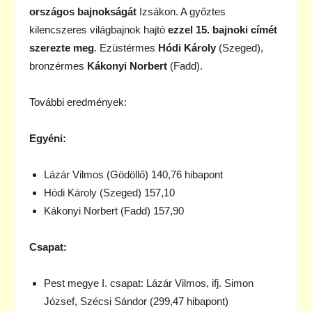
országos bajnokságát
Izsákon. A győztes
kilencszeres világbajnok hajtó
ezzel 15. bajnoki címét
szerezte meg
. Ezüstérmes
Hódi Károly
(Szeged),
bronzérmes
Kákonyi Norbert
(Fadd).
További eredmények:
Egyéni:
Lázár Vilmos (Gödöllő) 140,76 hibapont
Hódi Károly (Szeged) 157,10
Kákonyi Norbert (Fadd) 157,90
Csapat:
Pest megye I. csapat: Lázár Vilmos, ifj. Simon
József, Szécsi Sándor (299,47 hibapont)