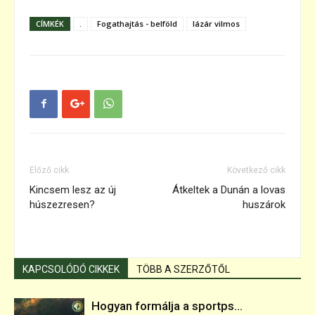
CÍMKÉK
.
Fogathajtás - belföld
lázár vilmos
Előző cikk
Következő cikk
Kincsem lesz az új
Átkeltek a Dunán a lovas
húszezresen?
huszárok
KAPCSOLÓDÓ CIKKEK
TÖBB A SZERZŐTŐL
Hogyan formálja a sportps...