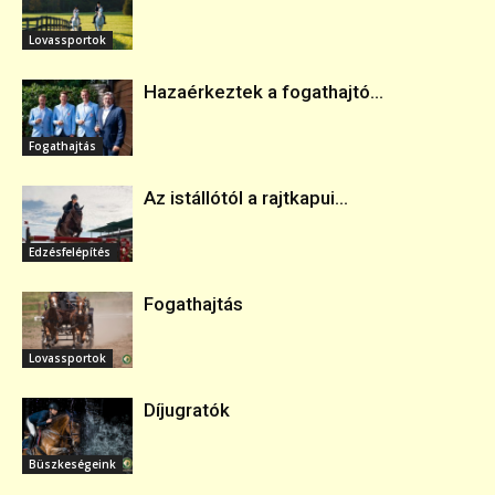
Lovassportok
Hazaérkeztek a fogathajtó...
Fogathajtás
Az istállótól a rajtkapui...
Edzésfelépítés
Fogathajtás
Lovassportok
Díjugratók
Büszkeségeink