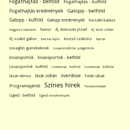
Fogathajtás - belföld
Fogathajtás - külföld
Galopp - belföld
Fogathajtás eredmények
Galopp - külföld
Galopp eredmények
horváth balázs
humor
ifj. dobrovitz józsef
hugyecz mariann
ifj. lázár zoltán
ifj. szabó gábor
krucsó szabolcs
kassai lajos
lipicai
Lovaglás gyerekeknek
Lovasrendőrök; polgárőrök
lovassportok
lovassportok - belföld
Lovassportok - külföld
Lovastusa - belföld
Lovastusa - külföld
overdose
lázár zoltán
lázár vilmos
Paták; lábak
Színes hírek
Programajánló
Túraútvonalak
Ügető - belföld
Ügető eredmények