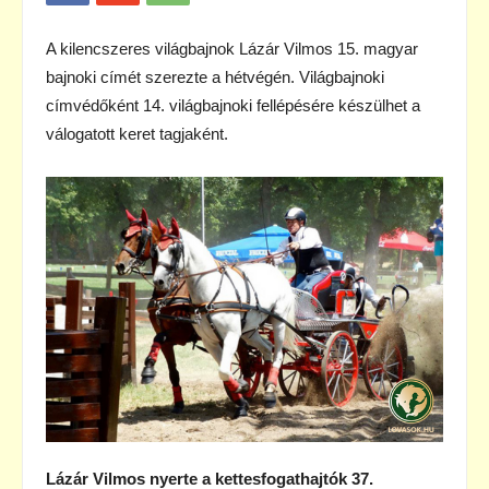
A kilencszeres világbajnok Lázár Vilmos 15. magyar
bajnoki címét szerezte a hétvégén. Világbajnoki
címvédőként 14. világbajnoki fellépésére készülhet a
válogatott keret tagjaként.
Lázár Vilmos nyerte a kettesfogathajtók 37.