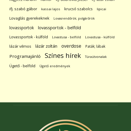
ifj. szabó gábor
krucsó szabolcs
kassai lajos
lipicai
Lovaglás gyerekeknek
Lovasrendőrök; polgárőrök
lovassportok
lovassportok - belföld
Lovassportok - külföld
Lovastusa - belföld
Lovastusa - külföld
overdose
lázár zoltán
lázár vilmos
Paták; lábak
Színes hírek
Programajánló
Túraútvonalak
Ügető - belföld
Ügető eredmények