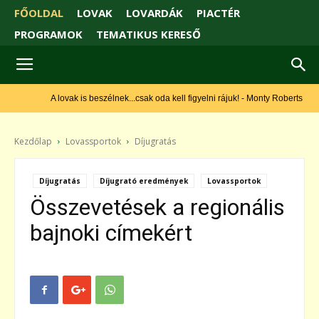
FŐOLDAL
LOVAK
LOVARDÁK
PIACTÉR
PROGRAMOK
TEMATIKUS KERESŐ
A lovak is beszélnek...csak oda kell figyelni rájuk! - Monty Roberts
Kezdőlap
Lovassportok
Díjugratás
Díjugratás
Díjugrató eredmények
Lovassportok
Összevetések a regionális
bajnoki címekért