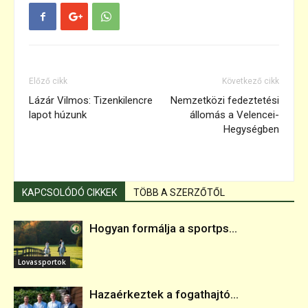
Előző cikk
Következő cikk
Lázár Vilmos: Tizenkilencre
Nemzetközi fedeztetési
lapot húzunk
állomás a Velencei-
Hegységben
KAPCSOLÓDÓ CIKKEK
TÖBB A SZERZŐTŐL
Hogyan formálja a sportps...
Lovassportok
Hazaérkeztek a fogathajtó...