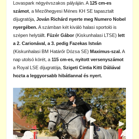
Lovaspark négyévszakos pályáján. A
125 cm-es
számot
, a Mezőhegyesi Ménes KH SE tapasztalt
díjugratója,
Jován Richárd nyerte meg Numero Nobel
nyergében.
A számban két kiváló halasi sportoló is
szépen helytállt.
Füzér Gábor
(Kiskunhalasi LTSE)
lett
a 2. Carionával, a 3. pedig Fazekas István
(Kiskunhalasi BM Határőr Dózsa SE)
Maximus-szal.
A
nap utolsó körét, a
115 cm-es, nyitott versenyszámot
a Royal LSE díjugratója,
Szigeti Cintia Kitti Dáliával
hozta a leggyorsabb hibátlannal és nyert.