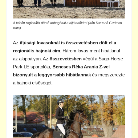
A felnőtt regionális döntő dobogósai a díjátadókkal (kép Katusné Gudmon
Kata)
Az
ifjúsági lovasoknál is összevetésben dőlt el a
regionális bajnoki cím
. Három lovas ment hibátlanul
az alappályán. Az
összevetésben
végül a Sugo-Horse
Park LE sportolója,
Bencses Réka Arania Z-vel
bizonyult a leggyorsabb hibátlannak
és megszerezte
a bajnoki elsőséget.