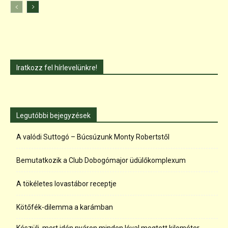
Iratkozz fel hírlevelünkre!
Legutóbbi bejegyzések
A valódi Suttogó – Búcsúzunk Monty Robertstől
Bemutatkozik a Club Dobogómajor üdülőkomplexum
A tökéletes lovastábor receptje
Kötőfék-dilemma a karámban