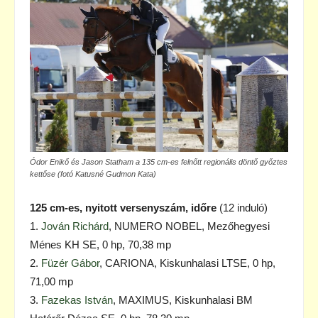
Ódor Enikő és Jason Statham a 135 cm-es felnőtt regionális döntő győztes
kettőse (fotó Katusné Gudmon Kata)
125 cm-es, nyitott versenyszám, időre
(12 induló)
1.
Jován Richárd
, NUMERO NOBEL, Mezőhegyesi
Ménes KH SE, 0 hp, 70,38 mp
2.
Füzér Gábor
, CARIONA, Kiskunhalasi LTSE, 0 hp,
71,00 mp
3.
Fazekas István
, MAXIMUS, Kiskunhalasi BM