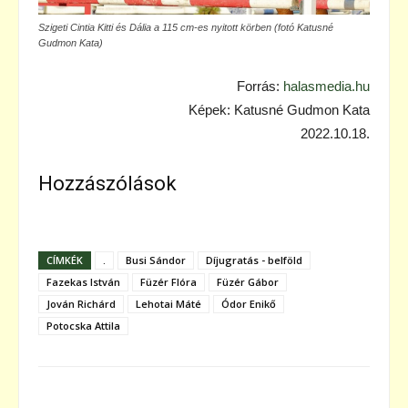
Szigeti Cintia Kitti és Dália a 115 cm-es nyitott körben (fotó Katusné
Gudmon Kata)
Forrás:
halasmedia.hu
Képek: Katusné Gudmon Kata
2022.10.18.
Hozzászólások
CÍMKÉK
.
Busi Sándor
Díjugratás - belföld
Fazekas István
Füzér Flóra
Füzér Gábor
Jován Richárd
Lehotai Máté
Ódor Enikő
Potocska Attila