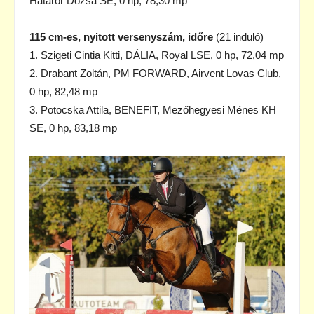
Határőr Dózsa SE, 0 hp, 78,30 mp
115 cm-es, nyitott versenyszám, időre
(21 induló)
1. Szigeti Cintia Kitti, DÁLIA, Royal LSE, 0 hp, 72,04 mp
2. Drabant Zoltán, PM FORWARD, Airvent Lovas Club,
0 hp, 82,48 mp
3. Potocska Attila, BENEFIT, Mezőhegyesi Ménes KH
SE, 0 hp, 83,18 mp