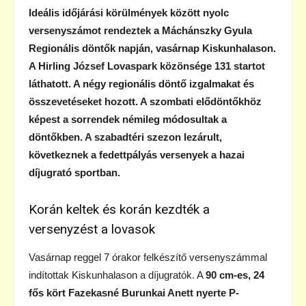
Ideális időjárási körülmények között nyolc
versenyszámot rendeztek a Máchánszky Gyula
Regionális döntők napján, vasárnap Kiskunhalason.
A Hirling József Lovaspark közönsége 131 startot
láthatott. A négy regionális döntő izgalmakat és
összevetéseket hozott. A szombati elődöntőkhöz
képest a sorrendek némileg módosultak a
döntőkben. A szabadtéri szezon lezárult,
következnek a fedettpályás versenyek a hazai
díjugrató sportban.
Korán keltek és korán kezdték a
versenyzést a lovasok
Vasárnap reggel 7 órakor felkészítő versenyszámmal
indítottak Kiskunhalason a díjugratók. A
90 cm-es, 24
fős kört Fazekasné Burunkai Anett nyerte P-