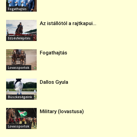
Fogathajtás
Az istállótól a rajtkapui...
Edzésfelépítés
Fogathajtás
Lovassportok
Dallos Gyula
Büszkeségeink
Military (lovastusa)
Lovassportok