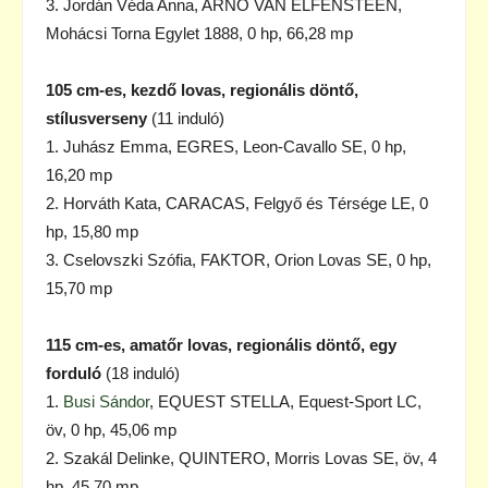
3. Jordán Véda Anna, ARNO VAN ELFENSTEEN,
Mohácsi Torna Egylet 1888, 0 hp, 66,28 mp
105 cm-es, kezdő lovas, regionális döntő,
stílusverseny
(11 induló)
1. Juhász Emma, EGRES, Leon-Cavallo SE, 0 hp,
16,20 mp
2. Horváth Kata, CARACAS, Felgyő és Térsége LE, 0
hp, 15,80 mp
3. Cselovszki Szófia, FAKTOR, Orion Lovas SE, 0 hp,
15,70 mp
115 cm-es, amatőr lovas, regionális döntő, egy
forduló
(18 induló)
1.
Busi Sándor
, EQUEST STELLA, Equest-Sport LC,
öv, 0 hp, 45,06 mp
2. Szakál Delinke, QUINTERO, Morris Lovas SE, öv, 4
hp, 45,70 mp