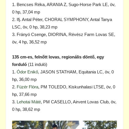
1. Bencses Réka, ARANIA Z, Sugo-Horse Park LE, öv,
0 hp, 37,04 mp
2. Ifj. Antal Péter, CHORAL SYMPHONY, Antal Tanya
LSC, öv, 0 hp, 38,23 mp
3. Frányó Csenge, DIORINA, Révész Farm Lovas SE,
öv, 4 hp, 36,52 mp
135 cm-es, felnőtt lovas, regionális döntő, egy
forduló
(11 induló)
1.
Ódor Enikő
, JASON STATHAM, Equitania LC, öv, 0
hp, 36,00 mp
2.
Füzér Flóra
, PM TOLEDO, Kiskunhalasi LTSE, öv, 0
hp, 37,66 mp
3.
Lehotai Máté
, PM CASELLO, Airvent Lovas Club, öv,
0 hp, 38,62 mp