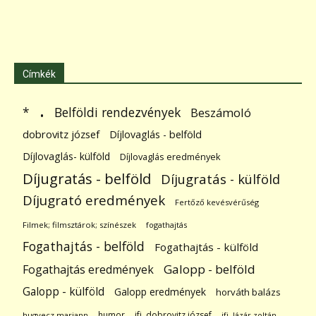
Címkék
.
Belföldi rendezvények
*
Beszámoló
dobrovitz józsef
Díjlovaglás - belföld
Díjlovaglás- külföld
Díjlovaglás eredmények
Díjugratás - belföld
Díjugratás - külföld
Díjugrató eredmények
Fertőző kevésvérűség
Filmek; filmsztárok; színészek
fogathajtás
Fogathajtás - belföld
Fogathajtás - külföld
Galopp - belföld
Fogathajtás eredmények
Galopp - külföld
Galopp eredmények
horváth balázs
humor
ifj. dobrovitz józsef
hugyecz mariann
ifj. lázár zoltán