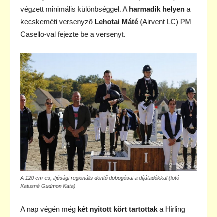
végzett minimális különbséggel. A
harmadik helyen
a
kecskeméti versenyző
Lehotai Máté
(Airvent LC) PM
Casello-val fejezte be a versenyt.
A 120 cm-es, ifjúsági regionális döntő dobogósai a díjátadókkal (fotó
Katusné Gudmon Kata)
A nap végén még
két nyitott kört tartottak
a Hirling