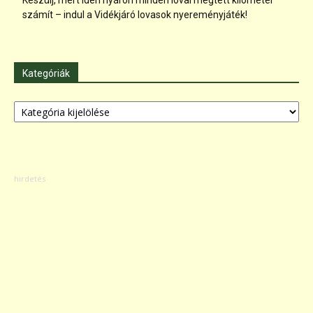
Készülj, mert idén nyáron minden lóval megtett kilométer
számít – indul a Vidékjáró lovasok nyereményjáték!
Kategóriák
Kategóriák