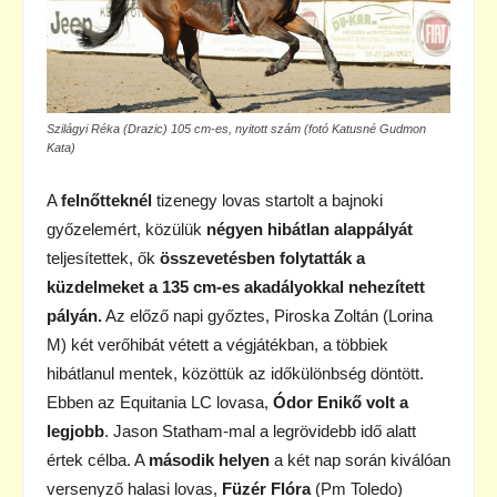
Szilágyi Réka (Drazic) 105 cm-es, nyitott szám (fotó Katusné Gudmon
Kata)
A
felnőtteknél
tizenegy lovas startolt a bajnoki
győzelemért, közülük
négyen hibátlan alappályát
teljesítettek, ők
összevetésben folytatták a
küzdelmeket a 135 cm-es akadályokkal nehezített
pályán.
Az előző napi győztes, Piroska Zoltán (Lorina
M) két verőhibát vétett a végjátékban, a többiek
hibátlanul mentek, közöttük az időkülönbség döntött.
Ebben az Equitania LC lovasa,
Ódor Enikő volt a
legjobb
. Jason Statham-mal a legrövidebb idő alatt
értek célba. A
második helyen
a két nap során kiválóan
versenyző halasi lovas,
Füzér Flóra
(Pm Toledo)