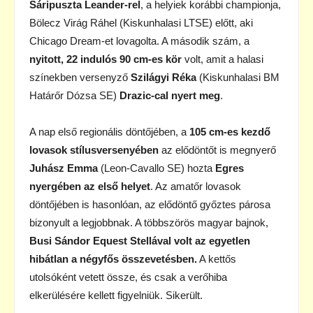
Sáripuszta Leander-rel
, a helyiek korábbi championja,
Bölecz Virág Ráhel (Kiskunhalasi LTSE) előtt, aki
Chicago Dream-et lovagolta. A második szám, a
nyitott, 22 indulós 90 cm-es kör
volt, amit a halasi
színekben versenyző
Szilágyi Réka
(Kiskunhalasi BM
Határőr Dózsa SE)
Drazic-cal nyert meg
.
A nap első regionális döntőjében, a
105 cm-es kezdő
lovasok stílusversenyében
az elődöntőt is megnyerő
Juhász Emma
(Leon-Cavallo SE) hozta
Egres
nyergében
az első helyet
. Az amatőr lovasok
döntőjében is hasonlóan, az elődöntő győztes párosa
bizonyult a legjobbnak. A többszörös magyar bajnok,
Busi Sándor Equest Stellával volt az egyetlen
hibátlan a négyfős összevetésben.
A kettős
utolsóként vetett össze, és csak a verőhiba
elkerülésére kellett figyelniük. Sikerült.