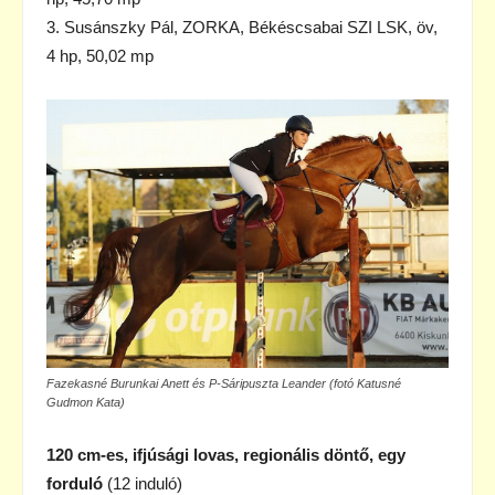
3. Susánszky Pál, ZORKA, Békéscsabai SZI LSK, öv,
4 hp, 50,02 mp
Fazekasné Burunkai Anett és P-Sáripuszta Leander (fotó Katusné
Gudmon Kata)
120 cm-es, ifjúsági lovas, regionális döntő, egy
forduló
(12 induló)