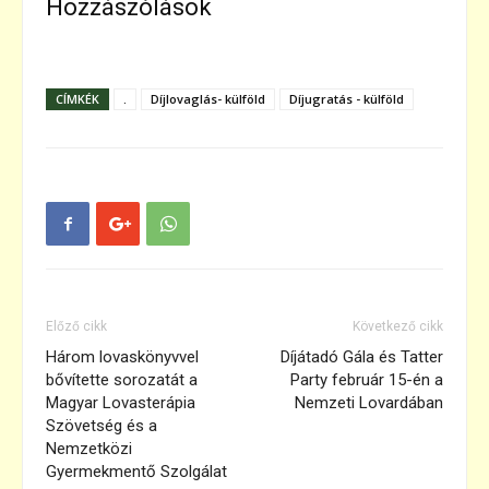
Hozzászólások
CÍMKÉK
.
Díjlovaglás- külföld
Díjugratás - külföld
Előző cikk
Következő cikk
Három lovaskönyvvel
Díjátadó Gála és Tatter
bővítette sorozatát a
Party február 15-én a
Magyar Lovasterápia
Nemzeti Lovardában
Szövetség és a
Nemzetközi
Gyermekmentő Szolgálat