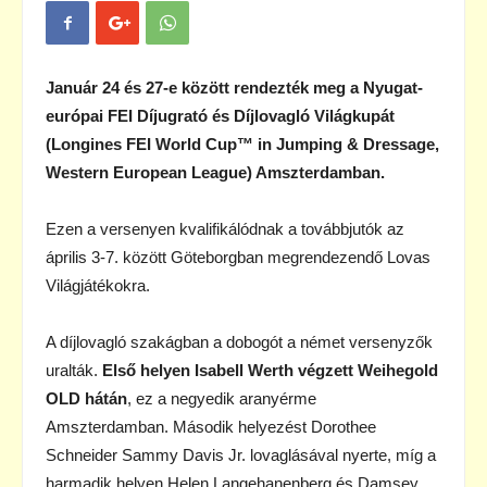
Január 24 és 27-e között rendezték meg a Nyugat-
európai FEI Díjugrató és Díjlovagló Világkupát
(Longines FEI World Cup™ in Jumping & Dressage,
Western European League) Amszterdamban.
Ezen a versenyen kvalifikálódnak a továbbjutók az
április 3-7. között Göteborgban megrendezendő Lovas
Világjátékokra.
A díjlovagló szakágban a dobogót a német versenyzők
uralták.
Első helyen Isabell Werth végzett Weihegold
OLD hátán
, ez a negyedik aranyérme
Amszterdamban. Második helyezést Dorothee
Schneider Sammy Davis Jr. lovaglásával nyerte, míg a
harmadik helyen Helen Langehanenberg és Damsey