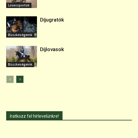
Lovassportok
Díjugratók
Büszkeségeink
Díjlovasok
Büszkeségeink
Iratkozz fel hírlevelünkre!