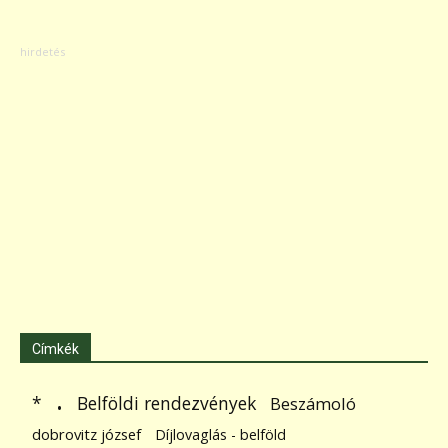
Címkék
.
Belföldi rendezvények
*
Beszámoló
dobrovitz józsef
Díjlovaglás - belföld