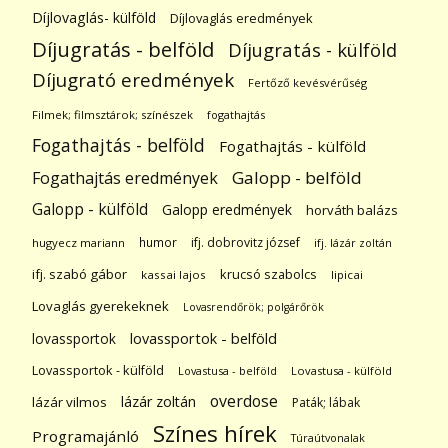
Díjlovaglás- külföld
Díjlovaglás eredmények
Díjugratás - belföld
Díjugratás - külföld
Díjugrató eredmények
Fertőző kevésvérűség
Filmek; filmsztárok; színészek
fogathajtás
Fogathajtás - belföld
Fogathajtás - külföld
Galopp - belföld
Fogathajtás eredmények
Galopp - külföld
Galopp eredmények
horváth balázs
humor
ifj. dobrovitz józsef
hugyecz mariann
ifj. lázár zoltán
ifj. szabó gábor
krucsó szabolcs
kassai lajos
lipicai
Lovaglás gyerekeknek
Lovasrendőrök; polgárőrök
lovassportok
lovassportok - belföld
Lovassportok - külföld
Lovastusa - belföld
Lovastusa - külföld
overdose
lázár zoltán
lázár vilmos
Paták; lábak
Színes hírek
Programajánló
Túraútvonalak