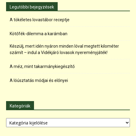
Legutóbbi bejegyzések
A tökéletes lovastábor receptje
Kötőfék-dilemma a karámban
Készülj, mert idén nyáron minden lóval megtett kilométer
számít – indul a Vidékjáró lovasok nyereményjáték!
A méz, mint takarmánykiegészítő
A lóúsztatás módjai és előnyei
Kategóriák
Kategóriák