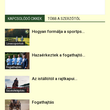
KAPCSOLÓDÓ CIKKEK
TÖBB A SZERZŐTŐL
Hogyan formálja a sportps...
Lovassportok
Hazaérkeztek a fogathajtó...
Fogathajtás
Az istállótól a rajtkapui...
Edzésfelépítés
Fogathajtás