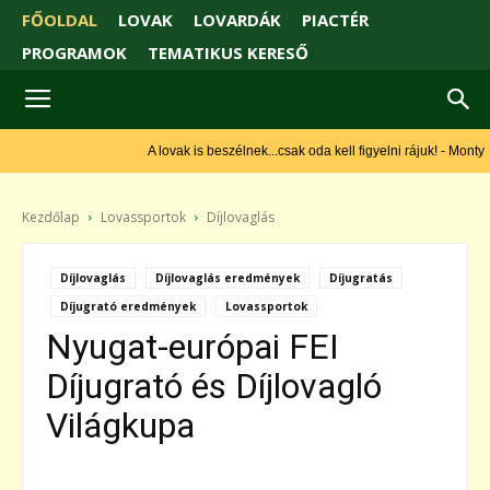
FŐOLDAL
LOVAK
LOVARDÁK
PIACTÉR
PROGRAMOK
TEMATIKUS KERESŐ
A lovak is beszélnek...csak oda kell figyelni rájuk! - Monty
Roberts
Kezdőlap
Lovassportok
Díjlovaglás
Díjlovaglás
Díjlovaglás eredmények
Díjugratás
Díjugrató eredmények
Lovassportok
Nyugat-európai FEI
Díjugrató és Díjlovagló
Világkupa