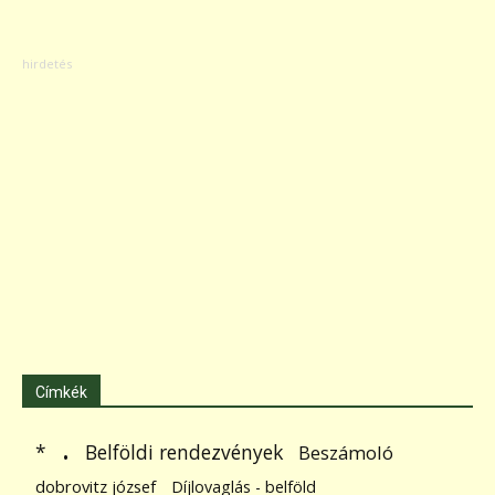
Címkék
.
Belföldi rendezvények
*
Beszámoló
dobrovitz józsef
Díjlovaglás - belföld