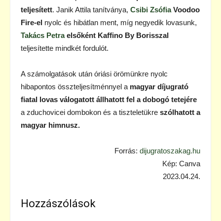
teljesített
. Janik Attila tanítványa,
Csibi Zsófia
Voodoo
Fire-el
nyolc és hibátlan ment, míg negyedik lovasunk,
Takács Petra
elsőként Kaffino By Borisszal
teljesítette mindkét fordulót.
A számolgatások után óriási örömünkre nyolc
hibapontos összteljesítménnyel a
magyar díjugrató
fiatal lovas válogatott állhatott fel a dobogó tetejére
a zduchovicei dombokon és a tiszteletükre
szólhatott a
magyar himnusz.
Forrás:
dijugratoszakag.hu
Kép: Canva
2023.04.24.
Hozzászólások