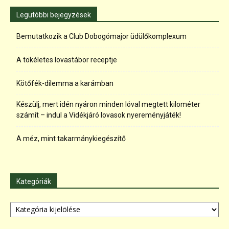
Legutóbbi bejegyzések
Bemutatkozik a Club Dobogómajor üdülőkomplexum
A tökéletes lovastábor receptje
Kötőfék-dilemma a karámban
Készülj, mert idén nyáron minden lóval megtett kilométer
számít – indul a Vidékjáró lovasok nyereményjáték!
A méz, mint takarmánykiegészítő
Kategóriák
Kategóriák