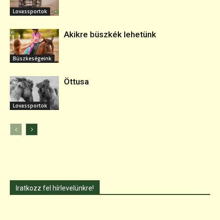
Lovassportok
Akikre büszkék lehetünk
Büszkeségeink
Öttusa
Lovassportok
Iratkozz fel hírlevelünkre!