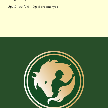
Ügető - belföld
Ügető eredmények