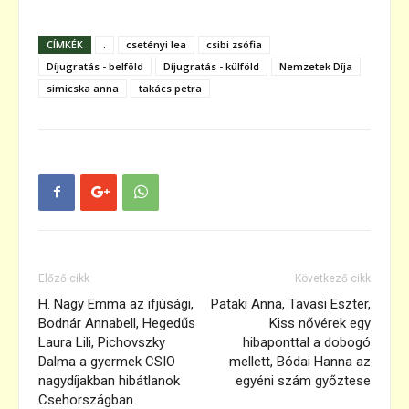
CÍMKÉK
.
csetényi lea
csibi zsófia
Díjugratás - belföld
Díjugratás - külföld
Nemzetek Díja
simicska anna
takács petra
Előző cikk
Következő cikk
H. Nagy Emma az ifjúsági,
Pataki Anna, Tavasi Eszter,
Bodnár Annabell, Hegedűs
Kiss nővérek egy
Laura Lili, Pichovszky
hibaponttal a dobogó
Dalma a gyermek CSIO
mellett, Bódai Hanna az
nagydíjakban hibátlanok
egyéni szám győztese
Csehországban