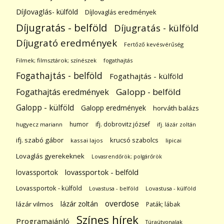
Díjlovaglás- külföld
Díjlovaglás eredmények
Díjugratás - belföld
Díjugratás - külföld
Díjugrató eredmények
Fertőző kevésvérűség
Filmek; filmsztárok; színészek
fogathajtás
Fogathajtás - belföld
Fogathajtás - külföld
Galopp - belföld
Fogathajtás eredmények
Galopp - külföld
Galopp eredmények
horváth balázs
humor
ifj. dobrovitz józsef
hugyecz mariann
ifj. lázár zoltán
ifj. szabó gábor
krucsó szabolcs
kassai lajos
lipicai
Lovaglás gyerekeknek
Lovasrendőrök; polgárőrök
lovassportok
lovassportok - belföld
Lovassportok - külföld
Lovastusa - belföld
Lovastusa - külföld
overdose
lázár zoltán
lázár vilmos
Paták; lábak
Színes hírek
Programajánló
Túraútvonalak