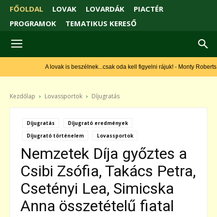
FŐOLDAL
LOVAK
LOVARDÁK
PIACTÉR
PROGRAMOK
TEMATIKUS KERESŐ
A lovak is beszélnek...csak oda kell figyelni rájuk! - Monty Roberts
Kezdőlap
Lovassportok
Díjugratás
Díjugratás
Díjugrató eredmények
Díjugrató történelem
Lovassportok
Nemzetek Díja győztes a
Csibi Zsófia, Takács Petra,
Csetényi Lea, Simicska
Anna összetételű fiatal