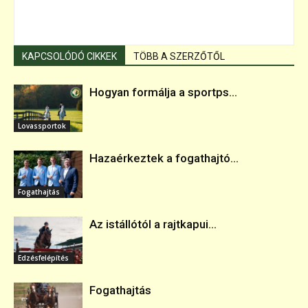
KAPCSOLÓDÓ CIKKEK
TÖBB A SZERZŐTŐL
Hogyan formálja a sportps...
Lovassportok
Hazaérkeztek a fogathajtó...
Fogathajtás
Az istállótól a rajtkapui...
Edzésfelépítés
Fogathajtás