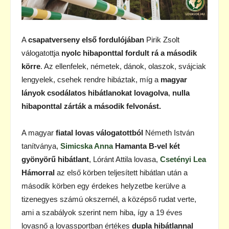
A
csapatverseny első fordulójában
Pirik Zsolt
válogatottja
nyolc hibaponttal fordult rá a második
körre
. Az ellenfelek, németek, dánok, olaszok, svájciak
lengyelek, csehek rendre hibáztak, míg a
magyar
lányok csodálatos hibátlanokat lovagolva
,
nulla
hibaponttal zárták a második felvonást.
A magyar
fiatal lovas válogatottból
Németh István
tanítványa,
Simicska Anna
Hamanta B-vel két
gyönyörű hibátlant
, Lóránt Attila lovasa,
Csetényi Lea
Hámorral
az első körben teljesített hibátlan után a
második körben egy érdekes helyzetbe kerülve a
tizenegyes számú okszernél, a középső rudat verte,
ami a szabályok szerint nem hiba, így a 19 éves
lovasnő a lovassportban értékes
dupla hibátlannal