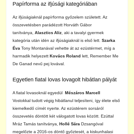
Papírforma az ifjúsági kategóriában
Az ifjúságiaknál papírforma győzelem született. Az
összevetésben parádézott Horváth Gábor
tanítványa,
Alasztics Aliz
, aki a tavalyi gyermek
kategória után idén az ifjúságiaknál is első lett.
Szarka
Éva
Tony Montanával vehette át az ezüstérmet, míg a
harmadik helyezett
Kovács Roland
lett, Remember Me
De Ganad nevű pej lovával.
Egyetlen fiatal lovas lovagolt hibátlan pályát
A fiatal lovasoknál egyedül
Mészáros Marcell
Vostokkal
tudott végig hibátlanul teljesíteni, így élete első
kiemelkedő címét nyerte. Az ezüstérem sorsáról
összevetés döntött két válogatott lovas között. Ezúttal
Mráz Tamás tanítványa,
Hollé Sára
Dzsangóval
megelőzte a 2016-os döntő győztesét, a kiskunhalasi