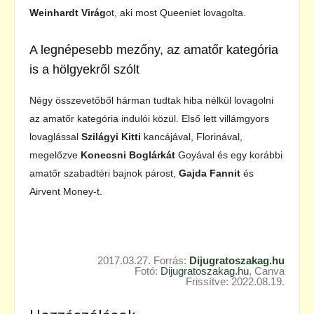
Weinhardt Virág
ot, aki most Queeniet lovagolta.
A legnépesebb mezőny, az amatőr kategória
is a hölgyekről szólt
Négy összevetőből hárman tudtak hiba nélkül lovagolni
az amatőr kategória indulói közül. Első lett villámgyors
lovaglással
Szilágyi Kitti
kancájával, Florinával,
megelőzve
Konecsni Boglárkát
Goyával és egy korábbi
amatőr szabadtéri bajnok párost,
Gajda Fannit
és
Airvent Money-t.
2017.03.27. Forrás:
Dijugratoszakag.hu
Fotó:
Dijugratoszakag.hu
, Canva
Frissítve: 2022.08.19.