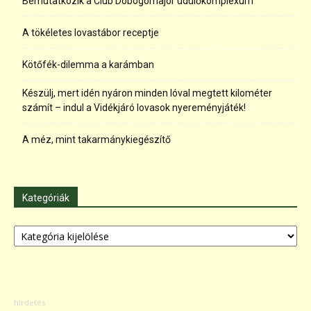
Bemutatkozik a Club Dobogómajor üdülőkomplexum
A tökéletes lovastábor receptje
Kötőfék-dilemma a karámban
Készülj, mert idén nyáron minden lóval megtett kilométer
számít – indul a Vidékjáró lovasok nyereményjáték!
A méz, mint takarmánykiegészítő
Kategóriák
Kategóriák