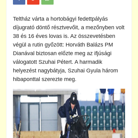
Teltház várta a hortobágyi fedettpályás
díjugrató döntő résztvevőit, a mezőnyben volt
38 és 16 éves lovas is. Az összevetésben
végül a rutin győzött: Horváth Balázs PM
Dianával biztosan előzte meg az ifjúsági
válogatott Szuhai Pétert. A harmadik
helyezést nagybátyja, Szuhai Gyula három
hibaponttal szerezte meg.