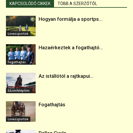
KAPCSOLÓDÓ CIKKEK
TÖBB A SZERZŐTŐL
Hogyan formálja a sportps...
Lovassportok
Hazaérkeztek a fogathajtó...
Fogathajtás
Az istállótól a rajtkapui...
Edzésfelépítés
Fogathajtás
Lovassportok