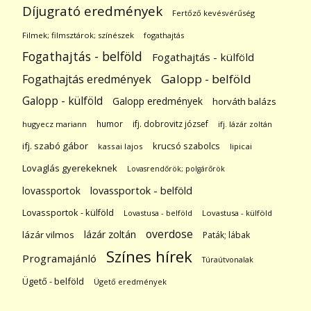
Díjugrató eredmények
Fertőző kevésvérűség
Filmek; filmsztárok; színészek
fogathajtás
Fogathajtás - belföld
Fogathajtás - külföld
Galopp - belföld
Fogathajtás eredmények
Galopp - külföld
Galopp eredmények
horváth balázs
humor
ifj. dobrovitz józsef
hugyecz mariann
ifj. lázár zoltán
ifj. szabó gábor
krucsó szabolcs
kassai lajos
lipicai
Lovaglás gyerekeknek
Lovasrendőrök; polgárőrök
lovassportok
lovassportok - belföld
Lovassportok - külföld
Lovastusa - belföld
Lovastusa - külföld
overdose
lázár zoltán
lázár vilmos
Paták; lábak
Színes hírek
Programajánló
Túraútvonalak
Ügető - belföld
Ügető eredmények