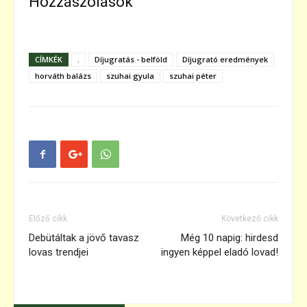
Hozzászólások
CÍMKÉK
.
Díjugratás - belföld
Díjugrató eredmények
horváth balázs
szuhai gyula
szuhai péter
Előző cikk
Következő cikk
Debütáltak a jövő tavasz
Még 10 napig: hirdesd
lovas trendjei
ingyen képpel eladó lovad!