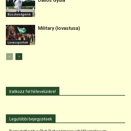
Dallos Gyula
Büszkeségeink
Military (lovastusa)
Lovassportok
Iratkozz fel hírlevelünkre!
Legutóbbi bejegyzések