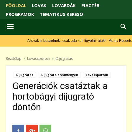
FŐOLDAL
LOVAK
LOVARDÁK
PIACTÉR
PROGRAMOK
TEMATIKUS KERESŐ
A lovak is beszélnek...csak oda kell figyelni rájuk! - Monty Roberts
Kezdőlap
Lovassportok
Díjugratás
Díjugratás
Díjugrató eredmények
Lovassportok
Generációk csatáztak a
hortobágyi díjugrató
döntőn