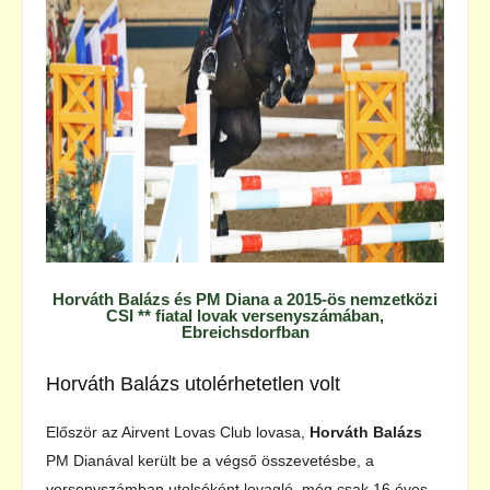
Horváth Balázs és PM Diana a 2015-ös nemzetközi
CSI ** fiatal lovak versenyszámában,
Ebreichsdorfban
Horváth Balázs utolérhetetlen volt
Először az Airvent Lovas Club lovasa,
Horváth Balázs
PM Dianával került be a végső összevetésbe, a
versenyszámban utolsóként lovagló, még csak 16 éves