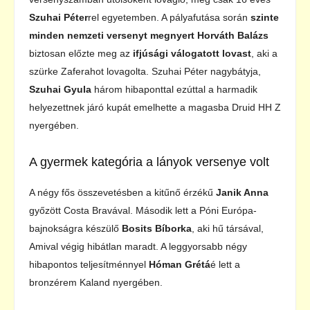
Szuhai Péter
rel egyetemben. A pályafutása során
szinte
minden nemzeti versenyt megnyert Horváth Balázs
biztosan előzte meg az
ifjúsági válogatott lovast
, aki a
szürke Zaferahot lovagolta. Szuhai Péter nagybátyja,
Szuhai Gyula
három hibaponttal ezúttal a harmadik
helyezettnek járó kupát emelhette a magasba Druid HH Z
nyergében.
A gyermek kategória a lányok versenye volt
A négy fős összevetésben a kitűnő érzékű
Janik Anna
győzött Costa Bravával. Második lett a Póni Európa-
bajnokságra készülő
Bosits Bíborka
, aki hű társával,
Amival végig hibátlan maradt. A leggyorsabb négy
hibapontos teljesítménnyel
Hóman Grétá
é lett a
bronzérem Kaland nyergében.