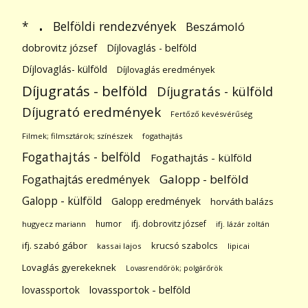
.
Belföldi rendezvények
*
Beszámoló
dobrovitz józsef
Díjlovaglás - belföld
Díjlovaglás- külföld
Díjlovaglás eredmények
Díjugratás - belföld
Díjugratás - külföld
Díjugrató eredmények
Fertőző kevésvérűség
Filmek; filmsztárok; színészek
fogathajtás
Fogathajtás - belföld
Fogathajtás - külföld
Galopp - belföld
Fogathajtás eredmények
Galopp - külföld
Galopp eredmények
horváth balázs
humor
ifj. dobrovitz józsef
hugyecz mariann
ifj. lázár zoltán
ifj. szabó gábor
krucsó szabolcs
kassai lajos
lipicai
Lovaglás gyerekeknek
Lovasrendőrök; polgárőrök
lovassportok
lovassportok - belföld