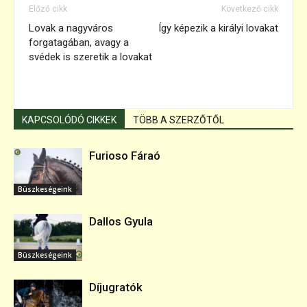
Előző cikk
Következő cikk
Lovak a nagyváros
Így képezik a királyi lovakat
forgatagában, avagy a
svédek is szeretik a lovakat
KAPCSOLÓDÓ CIKKEK
TÖBB A SZERZŐTŐL
Furioso Fáraó
Büszkeségeink
Dallos Gyula
Büszkeségeink
Díjugratók