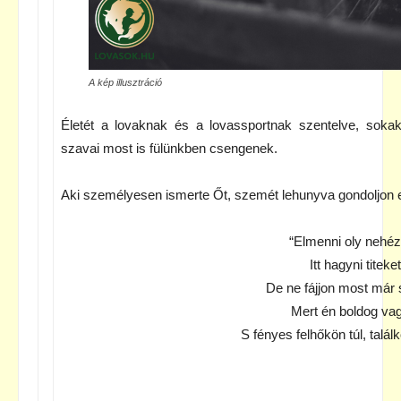
A kép illusztráció
Életét a lovaknak és a lovassportnak szentelve, sokak
szavai most is fülünkben csengenek.
Aki személyesen ismerte Őt, szemét lehunyva gondoljon e
“Elm
enni oly nehéz
Itt hagyni titeket
De ne fájjon most már 
Mert én boldog va
S fénye
s felhőkön túl, talá