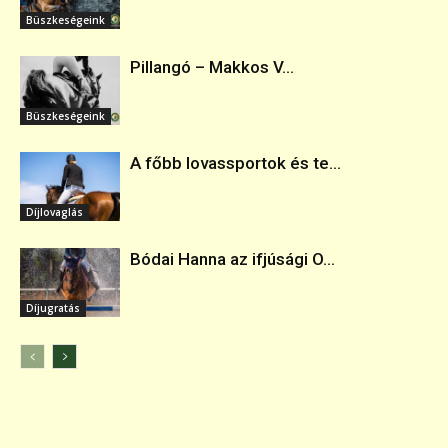
Büszkeségeink
Pillangó – Makkos V...
Büszkeségeink
A főbb lovassportok és te...
Díjlovaglás
Bódai Hanna az ifjúsági O...
Díjugratás