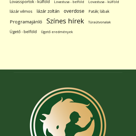
Lovassportok - külföld
Lovastusa - belföld
Lovastusa - külföld
overdose
lázár zoltán
lázár vilmos
Paták; lábak
Színes hírek
Programajánló
Túraútvonalak
Ügető - belföld
Ügető eredmények