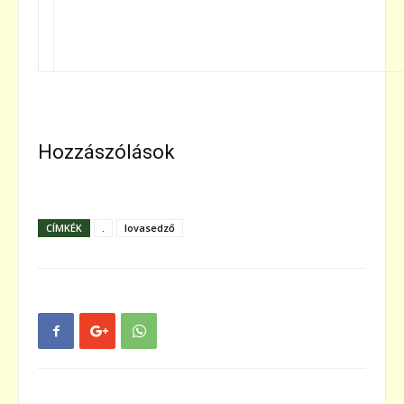
Hozzászólások
CÍMKÉK
.
lovasedző