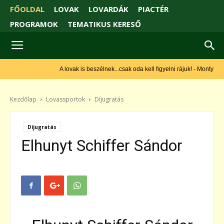
FŐOLDAL
LOVAK
LOVARDÁK
PIACTÉR
PROGRAMOK
TEMATIKUS KERESŐ
A lovak is beszélnek...csak oda kell figyelni rájuk! - Monty Roberts
Kezdőlap
Lovassportok
Díjugratás
Díjugratás
Elhunyt Schiffer Sándor