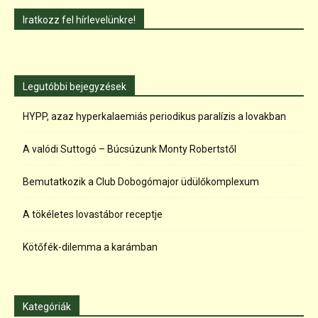
Iratkozz fel hírlevelünkre!
Legutóbbi bejegyzések
HYPP, azaz hyperkalaemiás periodikus paralízis a lovakban
A valódi Suttogó – Búcsúzunk Monty Robertstől
Bemutatkozik a Club Dobogómajor üdülőkomplexum
A tökéletes lovastábor receptje
Kötőfék-dilemma a karámban
Kategóriák