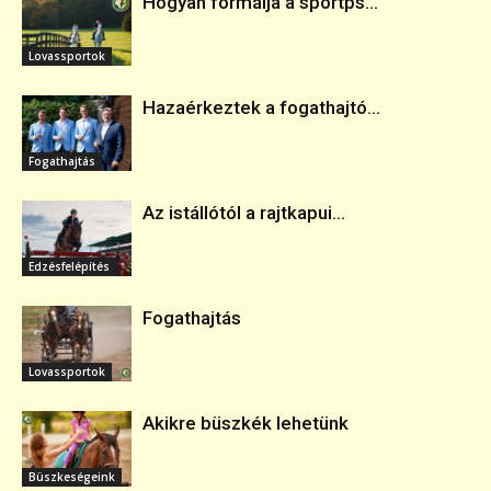
Hogyan formálja a sportps...
Lovassportok
Hazaérkeztek a fogathajtó...
Fogathajtás
Az istállótól a rajtkapui...
Edzésfelépítés
Fogathajtás
Lovassportok
Akikre büszkék lehetünk
Büszkeségeink