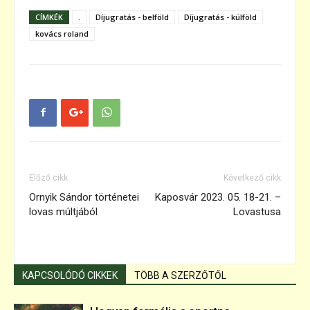
CÍMKÉK
.
Díjugratás - belföld
Díjugratás - külföld
kovács roland
Előző cikk
Következő cikk
Ornyik Sándor történetei
Kaposvár 2023. 05. 18-21. –
lovas múltjából
Lovastusa
KAPCSOLÓDÓ CIKKEK
TÖBB A SZERZŐTŐL