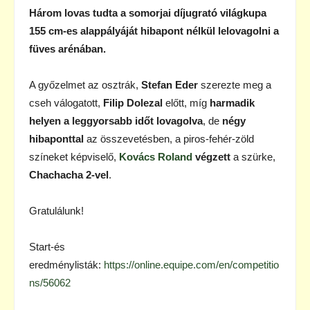
Három lovas tudta a somorjai díjugrató világkupa
155 cm-es alappályáját hibapont nélkül lelovagolni a
füves arénában.
A győzelmet az osztrák,
Stefan Eder
szerezte meg a
cseh válogatott,
Filip Dolezal
előtt, míg
harmadik
helyen a leggyorsabb időt lovagolva
, de
négy
hibaponttal
az összevetésben, a piros-fehér-zöld
színeket képviselő,
Kovács Roland
végzett
a szürke,
Chachacha 2-vel
.
Gratulálunk!
Start-és
eredménylisták:
https://online.equipe.com/en/competitio
ns/56062