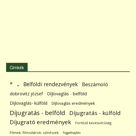
Címkék
.
Belföldi rendezvények
*
Beszámoló
dobrovitz józsef
Díjlovaglás - belföld
Díjlovaglás- külföld
Díjlovaglás eredmények
Díjugratás - belföld
Díjugratás - külföld
Díjugrató eredmények
Fertőző kevésvérűség
Filmek; filmsztárok; színészek
fogathajtás