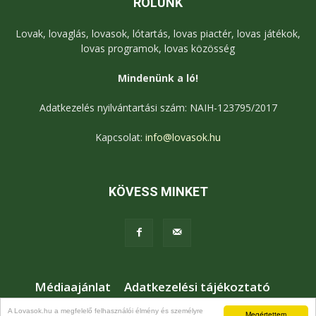
RÓLUNK
Lovak, lovaglás, lovasok, lótartás, lovas piactér, lovas játékok,
lovas programok, lovas közösség
Mindenünk a ló!
Adatkezelés nyilvántartási szám: NAIH-123795/2017
Kapcsolat:
info@lovasok.hu
KÖVESS MINKET
Médiaajánlat
Adatkezelési tájékoztató
Jogi nyilatkozat
Karrier
Kapcsolat
A Lovasok.hu a megfelelő felhasználói élmény és személyre
Megértettem