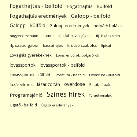
Fogathajtás - belföld
Fogathajtás - külföld
Galopp - belföld
Fogathajtás eredmények
Galopp - külföld
Galopp eredmények
horváth balázs
humor
ifj. dobrovitz józsef
hugyecz mariann
ifj. lázár zoltán
ifj. szabó gábor
krucsó szabolcs
kassai lajos
lipicai
Lovaglás gyerekeknek
Lovasrendőrök; polgárőrök
lovassportok
lovassportok - belföld
Lovassportok - külföld
Lovastusa - belföld
Lovastusa - külföld
overdose
lázár zoltán
lázár vilmos
Paták; lábak
Színes hírek
Programajánló
Túraútvonalak
Ügető - belföld
Ügető eredmények