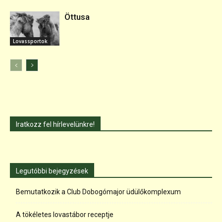
Öttusa
Lovassportok
Iratkozz fel hírlevelünkre!
Legutóbbi bejegyzések
Bemutatkozik a Club Dobogómajor üdülőkomplexum
A tökéletes lovastábor receptje