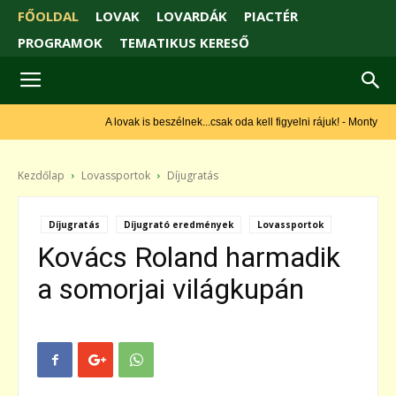
FŐOLDAL
LOVAK
LOVARDÁK
PIACTÉR
PROGRAMOK
TEMATIKUS KERESŐ
A lovak is beszélnek...csak oda kell figyelni rájuk! - Monty Roberts
Kezdőlap
Lovassportok
Díjugratás
Díjugratás
Díjugrató eredmények
Lovassportok
Kovács Roland harmadik
a somorjai világkupán