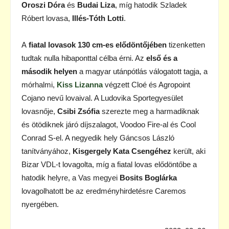
Oroszi Dóra
és
Budai Liza
, míg hatodik Szladek
Róbert lovasa,
Illés-Tóth Lotti
.
A
fiatal lovasok 130 cm-es elődöntőjében
tizenketten
tudtak nulla hibaponttal célba érni. Az
első és a
második helyen
a magyar utánpótlás válogatott tagja, a
mórhalmi,
Kiss Lizanna
végzett Cloé és Agropoint
Cojano nevű lovaival. A Ludovika Sportegyesület
lovasnője,
Csibi Zsófia
szerezte meg a harmadiknak
és ötödiknek járó díjszalagot, Voodoo Fire-al és Cool
Conrad S-el. A negyedik hely Gáncsos László
tanítványához,
Kisgergely Kata Csengéhez
került, aki
Bizar VDL-t lovagolta, míg a fiatal lovas elődöntőbe a
hatodik helyre, a Vas megyei
Bosits Boglárka
lovagolhatott be az eredményhirdetésre Caremos
nyergében.