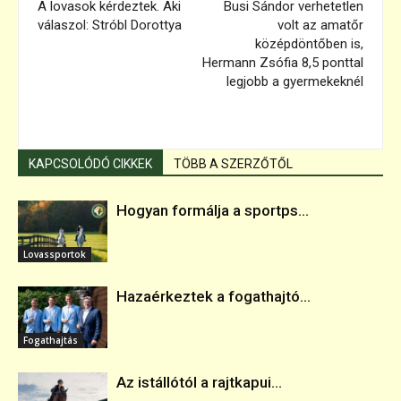
A lovasok kérdeztek. Aki
Busi Sándor verhetetlen
válaszol: Stróbl Dorottya
volt az amatőr
középdöntőben is,
Hermann Zsófia 8,5 ponttal
legjobb a gyermekeknél
KAPCSOLÓDÓ CIKKEK
TÖBB A SZERZŐTŐL
Hogyan formálja a sportps...
Lovassportok
Hazaérkeztek a fogathajtó...
Fogathajtás
Az istállótól a rajtkapui...