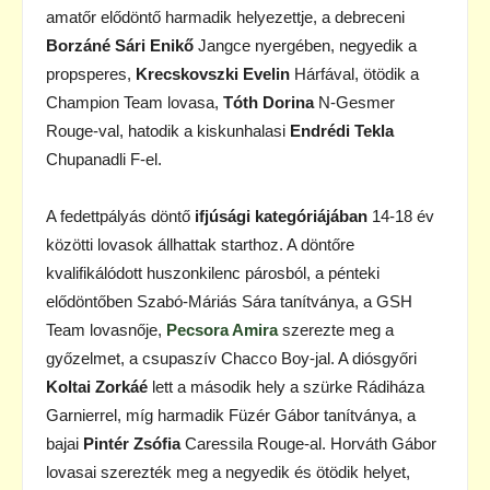
amatőr elődöntő harmadik helyezettje, a debreceni
Borzáné Sári Enikő
Jangce nyergében, negyedik a
propsperes,
Krecskovszki Evelin
Hárfával, ötödik a
Champion Team lovasa,
Tóth Dorina
N-Gesmer
Rouge-val, hatodik a kiskunhalasi
Endrédi Tekla
Chupanadli F-el.
A fedettpályás döntő
ifjúsági kategóriájában
14-18 év
közötti lovasok állhattak starthoz. A döntőre
kvalifikálódott huszonkilenc párosból, a pénteki
elődöntőben Szabó-Máriás Sára tanítványa, a GSH
Team lovasnője,
Pecsora Amira
szerezte meg a
győzelmet, a csupaszív Chacco Boy-jal. A diósgyőri
Koltai Zorkáé
lett a második hely a szürke Rádiháza
Garnierrel, míg harmadik Füzér Gábor tanítványa, a
bajai
Pintér Zsófia
Caressila Rouge-al. Horváth Gábor
lovasai szerezték meg a negyedik és ötödik helyet,