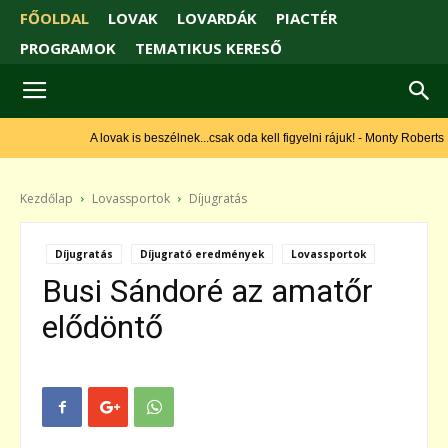
FŐOLDAL
LOVAK
LOVARDÁK
PIACTÉR
PROGRAMOK
TEMATIKUS KERESŐ
A lovak is beszélnek...csak oda kell figyelni rájuk! - Monty Roberts
Kezdőlap
Lovassportok
Díjugratás
Díjugratás
Díjugrató eredmények
Lovassportok
Busi Sándoré az amatőr
elődöntő