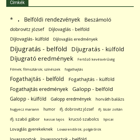
Címkék
.
Belföldi rendezvények
*
Beszámoló
dobrovitz józsef
Díjlovaglás - belföld
Díjlovaglás- külföld
Díjlovaglás eredmények
Díjugratás - belföld
Díjugratás - külföld
Díjugrató eredmények
Fertőző kevésvérűség
Filmek; filmsztárok; színészek
fogathajtás
Fogathajtás - belföld
Fogathajtás - külföld
Galopp - belföld
Fogathajtás eredmények
Galopp - külföld
Galopp eredmények
horváth balázs
humor
ifj. dobrovitz józsef
hugyecz mariann
ifj. lázár zoltán
ifj. szabó gábor
krucsó szabolcs
kassai lajos
lipicai
Lovaglás gyerekeknek
Lovasrendőrök; polgárőrök
lovassportok
lovassportok - belföld