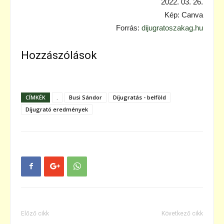
2022. 03. 26.
Kép: Canva
Forrás:
dijugratoszakag.hu
Hozzászólások
CÍMKÉK
.
Busi Sándor
Díjugratás - belföld
Díjugrató eredmények
Előző cikk
Következő cikk