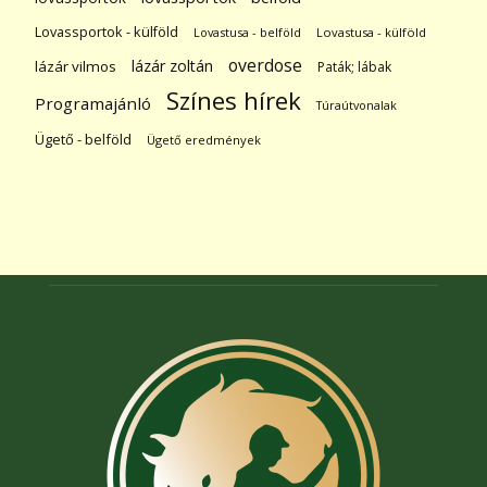
Lovassportok - külföld
Lovastusa - belföld
Lovastusa - külföld
overdose
lázár zoltán
lázár vilmos
Paták; lábak
Színes hírek
Programajánló
Túraútvonalak
Ügető - belföld
Ügető eredmények