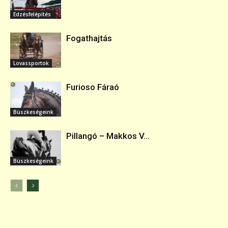
Edzésfelépítés
Fogathajtás
Lovassportok
Furioso Fáraó
Büszkeségeink
Pillangó – Makkos V...
Büszkeségeink