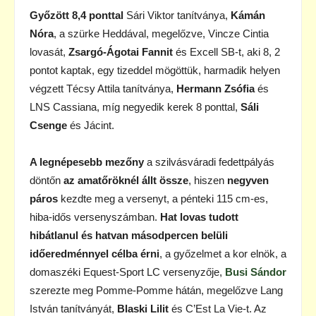
Győzött 8,4 ponttal
Sári Viktor tanítványa,
Kámán
Nóra
, a szürke Heddával, megelőzve, Vincze Cintia
lovasát,
Zsargó-Ágotai Fannit
és Excell SB-t, aki 8, 2
pontot kaptak, egy tizeddel mögöttük, harmadik helyen
végzett Técsy Attila tanítványa,
Hermann Zsófia
és
LNS Cassiana, míg negyedik kerek 8 ponttal,
Sáli
Csenge
és Jácint.
A legnépesebb mezőny
a szilvásváradi fedettpályás
döntőn
az amatőröknél állt össze
, hiszen
negyven
páros
kezdte meg a versenyt, a pénteki 115 cm-es,
hiba-idős versenyszámban.
Hat lovas tudott
hibátlanul és hatvan másodpercen belüli
időeredménnyel célba érni
, a győzelmet a kor elnök, a
domaszéki Equest-Sport LC versenyzője,
Busi Sándor
szerezte meg Pomme-Pomme hátán, megelőzve Lang
István tanítványát,
Blaski Lilit
és C’Est La Vie-t. Az