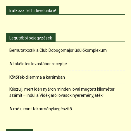
Iratkozz fel hírlevelünkre!
Legutóbbi bejegyzések
Bemutatkozik a Club Dobogómajor üdülőkomplexum
A tökéletes lovastábor receptje
Kötőfék-dilemma a karámban
Készülj, mert idén nyáron minden lóval megtett kilométer
számít – indul a Vidékjáró lovasok nyereményjáték!
A méz, mint takarmánykiegészítő