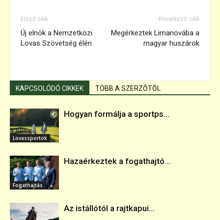
Előző cikk
Következő cikk
Új elnök a Nemzetközi
Megérkeztek Limanovába a
Lovas Szövetség élén
magyar huszárok
KAPCSOLÓDÓ CIKKEK
TÖBB A SZERZŐTŐL
Hogyan formálja a sportps...
Lovassportok
Hazaérkeztek a fogathajtó...
Fogathajtás
Az istállótól a rajtkapui...