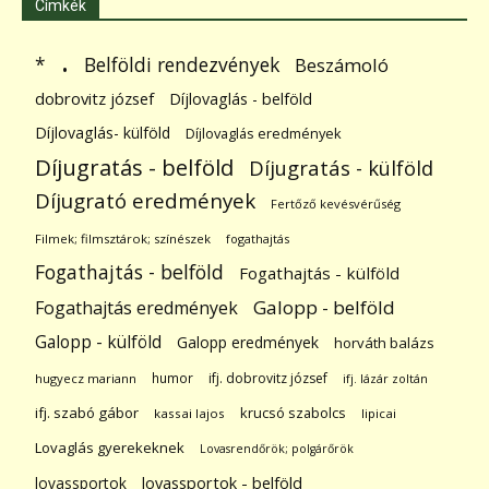
Címkék
.
Belföldi rendezvények
*
Beszámoló
dobrovitz józsef
Díjlovaglás - belföld
Díjlovaglás- külföld
Díjlovaglás eredmények
Díjugratás - belföld
Díjugratás - külföld
Díjugrató eredmények
Fertőző kevésvérűség
Filmek; filmsztárok; színészek
fogathajtás
Fogathajtás - belföld
Fogathajtás - külföld
Galopp - belföld
Fogathajtás eredmények
Galopp - külföld
Galopp eredmények
horváth balázs
humor
ifj. dobrovitz józsef
hugyecz mariann
ifj. lázár zoltán
ifj. szabó gábor
krucsó szabolcs
kassai lajos
lipicai
Lovaglás gyerekeknek
Lovasrendőrök; polgárőrök
lovassportok
lovassportok - belföld