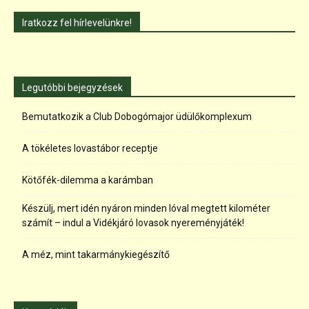
Iratkozz fel hírlevelünkre!
Legutóbbi bejegyzések
Bemutatkozik a Club Dobogómajor üdülőkomplexum
A tökéletes lovastábor receptje
Kötőfék-dilemma a karámban
Készülj, mert idén nyáron minden lóval megtett kilométer
számít – indul a Vidékjáró lovasok nyereményjáték!
A méz, mint takarmánykiegészítő