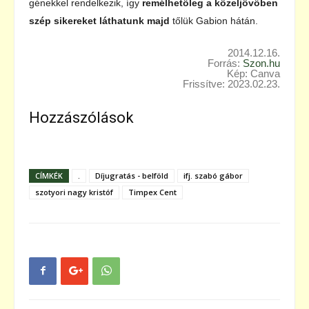
génekkel rendelkezik, így
remélhetőleg a közeljövőben
szép sikereket
láthatunk majd
tőlük Gabion hátán.
2014.12.16.
Forrás:
Szon.hu
Kép: Canva
Frissítve: 2023.02.23.
Hozzászólások
CÍMKÉK
.
Díjugratás - belföld
ifj. szabó gábor
szotyori nagy kristóf
Timpex Cent