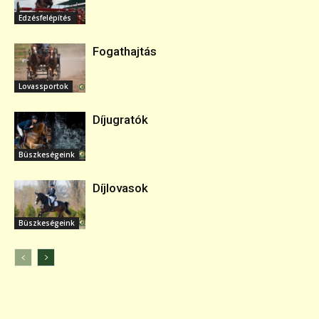
Edzésfelépítés
Fogathajtás
Lovassportok
Díjugratók
Büszkeségeink
Díjlovasok
Büszkeségeink