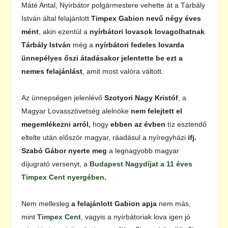
Máté Antal, Nyírbátor polgármestere vehette át a Tárbály
István által felajánlott
Timpex Gabion nevű négy éves
mént
, akin ezentúl a
nyírbátori lovasok lovagolhatnak
.
Tárbály István
még a
nyírbátori fedeles lovarda
ünnepélyes őszi átadásakor jelentette be ezt a
nemes felajánlást
, amit most valóra váltott.
Az ünnepségen jelenlévő
Szotyori Nagy Kristóf
, a
Magyar Lovasszövetség alelnöke
nem felejtett el
megemlékezni arról,
hogy
ebben az évben
tíz esztendő
eltelte után először magyar, ráadásul a nyíregyházi
ifj.
Szabó Gábor nyerte meg
a legnagyobb magyar
díjugrató versenyt, a
Budapest Nagydíjat a 11 éves
Timpex Cent nyergében
.
Nem mellesleg
a felajánlott Gabion apja
nem más,
mint
Timpex Cent
, vagyis a nyírbátoriak lova igen jó