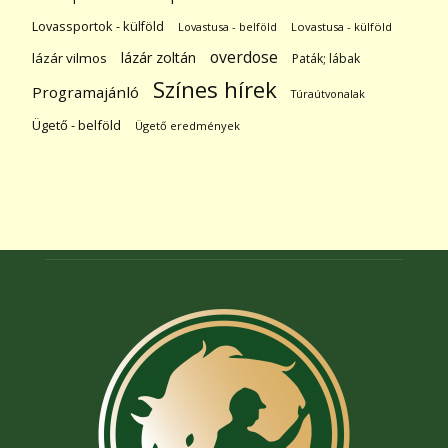
Lovassportok - külföld
Lovastusa - belföld
Lovastusa - külföld
overdose
lázár zoltán
lázár vilmos
Paták; lábak
Színes hírek
Programajánló
Túraútvonalak
Ügető - belföld
Ügető eredmények