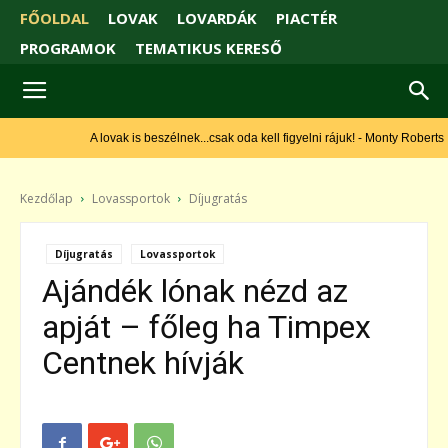
FŐOLDAL
LOVAK
LOVARDÁK
PIACTÉR
PROGRAMOK
TEMATIKUS KERESŐ
A lovak is beszélnek...csak oda kell figyelni rájuk! - Monty Roberts
Kezdőlap
Lovassportok
Díjugratás
Díjugratás
Lovassportok
Ajándék lónak nézd az
apját – főleg ha Timpex
Centnek hívják