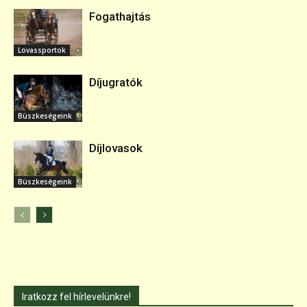
Fogathajtás
Lovassportok
Díjugratók
Büszkeségeink
Díjlovasok
Büszkeségeink
Iratkozz fel hírlevelünkre!