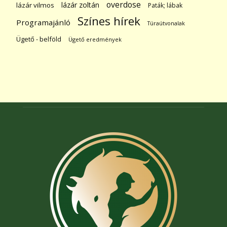
overdose
lázár zoltán
lázár vilmos
Paták; lábak
Színes hírek
Programajánló
Túraútvonalak
Ügető - belföld
Ügető eredmények