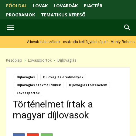
FŐOLDAL
LOVAK
LOVARDÁK
PIACTÉR
PROGRAMOK
TEMATIKUS KERESŐ
A lovak is beszélnek...csak oda kell figyelni rájuk! - Monty Roberts
Kezdőlap
Lovassportok
Díjlovaglás
Díjlovaglás
Díjlovaglás eredmények
Díjlovaglás szakmai cikkek
Díjlovaglás történelem
Lovassportok
Történelmet írtak a
magyar díjlovasok