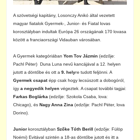
A szövetségi kapitány, Losonczy Anikó által vezetett
magyar fiatalok Gyermek-, Junior- és Fiatal lovas
korosztályban indultak Európa 26 országának 170 lovasa
között a franciaországi Vidauban városában.
A Gyermek kategóriában
Yom Tov Jázmin
(edzője:
Pachl Péter) Duna Luna nevű kancájával a 12. helyen
jutott a döntőbe és ott a
9. hely
re tudott feljönni. A
Gyermek csapat
épp csak hogy lecsúszott a dobogóról,
így
a negyedik helyen
végeztek. A csapat további tagjai:
Farkas Boglárka
(edzője: Szokola Csaba, lova:
Chicago), és
Nagy Anna Zina
(edzője: Pachl Péter, lova
Dorino).
Junior
korosztályban
Szőke Tóth Berill
(edzője: Fülöp
Noémi) Evitával szintén a 18-as döntőbe jutott és itt a