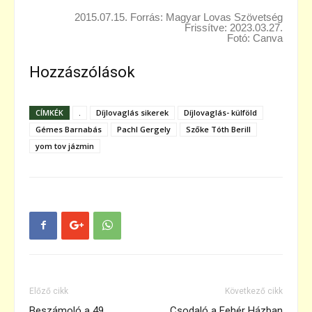
2015.07.15. Forrás: Magyar Lovas Szövetség
Frissítve: 2023.03.27.
Fotó: Canva
Hozzászólások
CÍMKÉK
.
Díjlovaglás sikerek
Díjlovaglás- külföld
Gémes Barnabás
Pachl Gergely
Szőke Tóth Berill
yom tov jázmin
Előző cikk
Következő cikk
Beszámoló a 49.
Csodaló a Fehér Házban