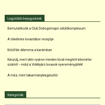
Legutóbbi bejegyzések
Bemutatkozik a Club Dobogómajor üdülőkomplexum
A tökéletes lovastábor receptje
Kötőfék-dilemma a karámban
Készülj, mert idén nyáron minden lóval megtett kilométer
számít – indul a Vidékjáró lovasok nyereményjáték!
A méz, mint takarmánykiegészítő
Kategóriák
Kategóriák