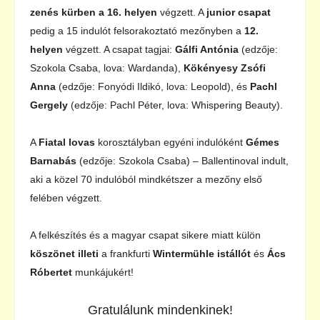
zenés kürben a 16. helyen
végzett. A
junior csapat
pedig a 15 indulót felsorakoztató mezőnyben a
12.
helyen
végzett. A csapat tagjai:
Gálfi Antónia
(edzője:
Szokola Csaba, lova: Wardanda),
Kökényesy Zsófi
Anna
(edzője: Fonyódi Ildikó, lova: Leopold), és
Pachl
Gergely
(edzője: Pachl Péter, lova: Whispering Beauty).
A
Fiatal lovas
korosztályban egyéni indulóként
Gémes
Barnabás
(edzője: Szokola Csaba) – Ballentinoval indult,
aki a közel 70 indulóból mindkétszer a mezőny első
felében végzett.
A felkészítés és a magyar csapat sikere miatt külön
köszönet illeti
a frankfurti
Wintermühle istállót
és
Ács
Róbertet
munkájukért!
Gratulálunk mindenkinek!