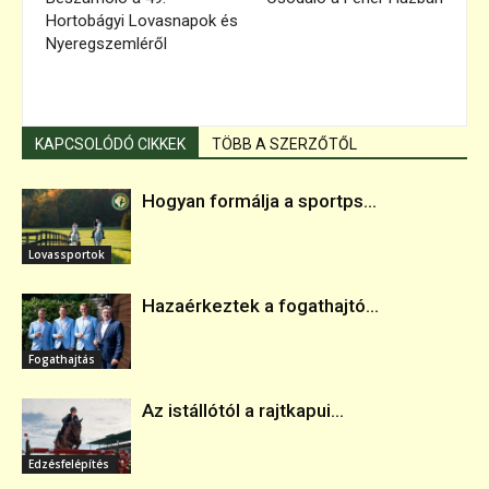
Hortobágyi Lovasnapok és
Nyeregszemléről
KAPCSOLÓDÓ CIKKEK
TÖBB A SZERZŐTŐL
Hogyan formálja a sportps...
Lovassportok
Hazaérkeztek a fogathajtó...
Fogathajtás
Az istállótól a rajtkapui...
Edzésfelépítés