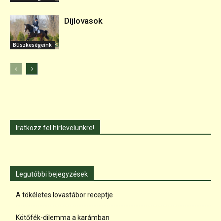
Díjlovasok
Büszkeségeink
Iratkozz fel hírlevelünkre!
Legutóbbi bejegyzések
A tökéletes lovastábor receptje
Kötőfék-dilemma a karámban