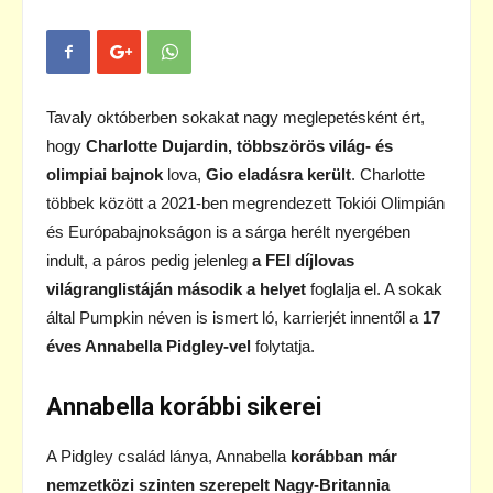
Tavaly októberben sokakat nagy meglepetésként ért,
hogy
Charlotte Dujardin, többszörös világ- és
olimpiai bajnok
lova,
Gio eladásra került
. Charlotte
többek között a 2021-ben megrendezett Tokiói Olimpián
és Európabajnokságon is a sárga herélt nyergében
indult, a páros pedig jelenleg
a FEI díjlovas
világranglistáján második a helyet
foglalja el. A sokak
által Pumpkin néven is ismert ló, karrierjét innentől a
17
éves Annabella Pidgley-vel
folytatja.
Annabella korábbi sikerei
A Pidgley család lánya, Annabella
korábban már
nemzetközi szinten szerepelt Nagy-Britannia