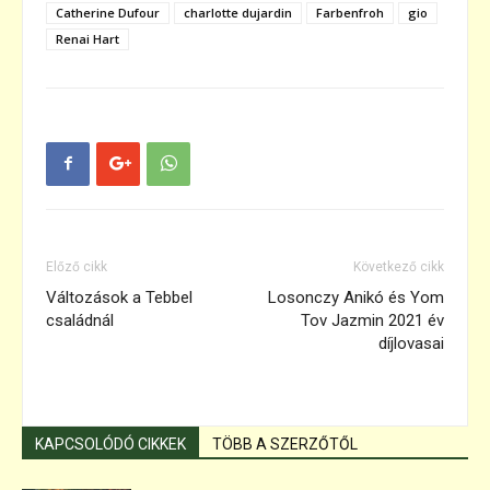
Catherine Dufour
charlotte dujardin
Farbenfroh
gio
Renai Hart
Előző cikk
Következő cikk
Változások a Tebbel
Losonczy Anikó és Yom
családnál
Tov Jazmin 2021 év
díjlovasai
KAPCSOLÓDÓ CIKKEK
TÖBB A SZERZŐTŐL