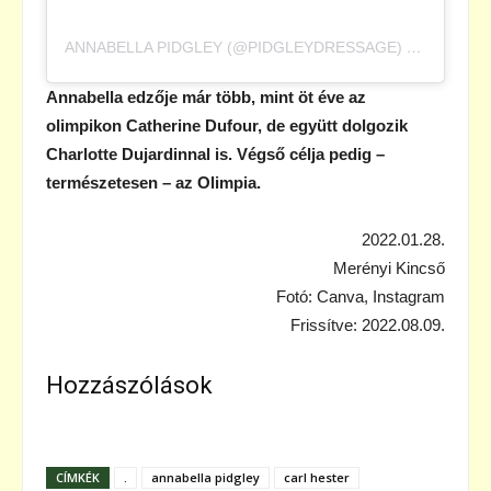
ANNABELLA PIDGLEY (@PIDGLEYDRESSAGE) ÁLTAL MEGOSZTOTT BEJEGYZÉS
Annabella edzője már több, mint öt éve az
olimpikon Catherine Dufour, de együtt dolgozik
Charlotte Dujardinnal is. Végső célja pedig –
természetesen – az Olimpia.
2022.01.28.
Merényi Kincső
Fotó: Canva, Instagram
Frissítve: 2022.08.09.
Hozzászólások
CÍMKÉK
.
annabella pidgley
carl hester