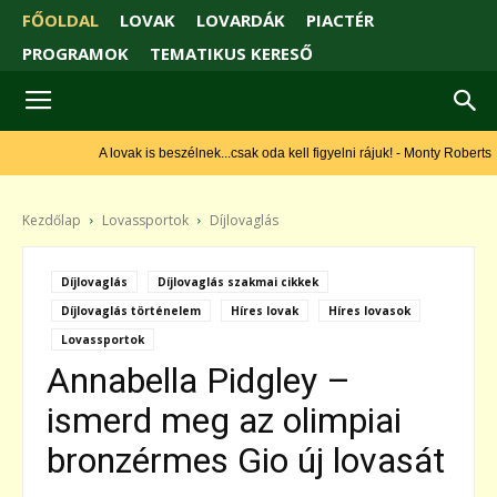
FŐOLDAL
LOVAK
LOVARDÁK
PIACTÉR
PROGRAMOK
TEMATIKUS KERESŐ
A lovak is beszélnek...csak oda kell figyelni rájuk! - Monty Roberts
Kezdőlap
Lovassportok
Díjlovaglás
Díjlovaglás
Díjlovaglás szakmai cikkek
Díjlovaglás történelem
Híres lovak
Híres lovasok
Lovassportok
Annabella Pidgley –
ismerd meg az olimpiai
bronzérmes Gio új lovasát