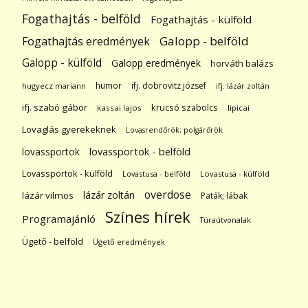
Fogathajtás - belföld
Fogathajtás - külföld
Galopp - belföld
Fogathajtás eredmények
Galopp - külföld
Galopp eredmények
horváth balázs
humor
ifj. dobrovitz józsef
hugyecz mariann
ifj. lázár zoltán
ifj. szabó gábor
krucsó szabolcs
kassai lajos
lipicai
Lovaglás gyerekeknek
Lovasrendőrök; polgárőrök
lovassportok
lovassportok - belföld
Lovassportok - külföld
Lovastusa - belföld
Lovastusa - külföld
overdose
lázár zoltán
lázár vilmos
Paták; lábak
Színes hírek
Programajánló
Túraútvonalak
Ügető - belföld
Ügető eredmények