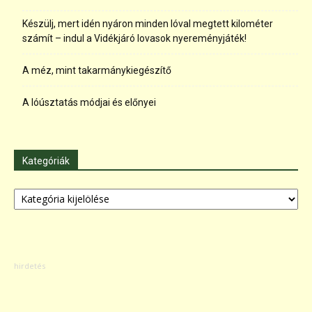
Készülj, mert idén nyáron minden lóval megtett kilométer
számít – indul a Vidékjáró lovasok nyereményjáték!
A méz, mint takarmánykiegészítő
A lóúsztatás módjai és előnyei
Kategóriák
Kategóriák