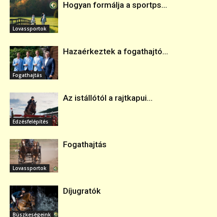
Hogyan formálja a sportps...
Lovassportok
Hazaérkeztek a fogathajtó...
Fogathajtás
Az istállótól a rajtkapui...
Edzésfelépítés
Fogathajtás
Lovassportok
Díjugratók
Büszkeségeink