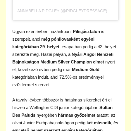
ANNABELLA PIDGLEY (@PIDGLEYDRESSAGE) ÁLTAL MEGOSZTOTT BEJEGYZÉS
Ugyan ezen évben hazánkban,
Pilisjászfalun
is
szerepelt, ahol
még pónilovasként egyéni
kategóriában 29. helyet
, csapatban pedig a 43. helyet
szerezte meg. Hazai pályán, a
Nyári Angol Nemzeti
Bajnokságon Medium Silver Champion címet
nyert
el, következő évben pedig már
Medium Gold
kategóriában indult, ahol 72.5%-os eredménnyel
ezüstérmet szerzett.
A tavalyi évben többször is hatalmas sikereket ért el,
hiszen a Wellington CDI junior kategóriájában
Sultan
Des Paluds
nyergében
hármas győzelmet
aratott, az
olivai Junior Európabajnokságon pedig
két második, és
egy első helyet szerzett egyéni kategóriában
.