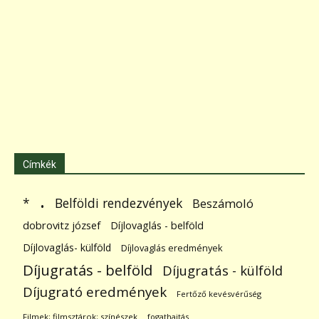
Címkék
.
Belföldi rendezvények
*
Beszámoló
dobrovitz józsef
Díjlovaglás - belföld
Díjlovaglás- külföld
Díjlovaglás eredmények
Díjugratás - belföld
Díjugratás - külföld
Díjugrató eredmények
Fertőző kevésvérűség
Filmek; filmsztárok; színészek
fogathajtás