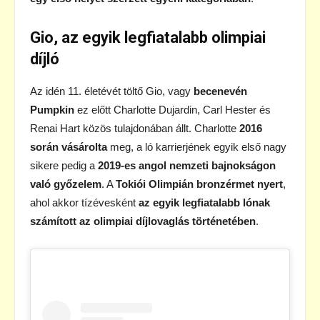
Gio, az egyik legfiatalabb olimpiai
díjló
Az idén 11. életévét töltő Gio, vagy
becenevén
Pumpkin
ez előtt Charlotte Dujardin, Carl Hester és
Renai Hart közös tulajdonában állt. Charlotte
2016
során vásárolta
meg, a ló karrierjének egyik első nagy
sikere pedig a
2019-es angol nemzeti bajnokságon
való győzelem
. A
Tokiói Olimpián bronzérmet nyert
,
ahol akkor tízévesként
az egyik legfiatalabb lónak
számított az olimpiai díjlovaglás történetében
.