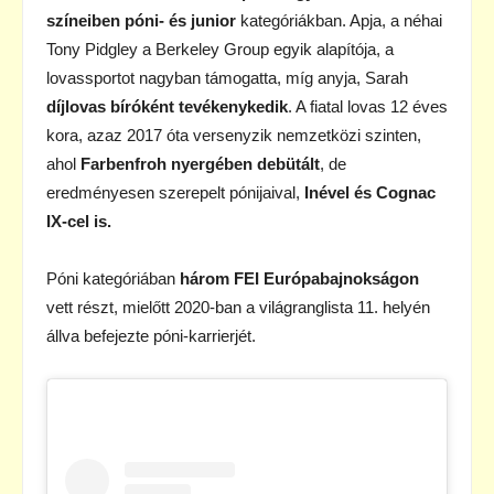
színeiben póni- és junior
kategóriákban. Apja, a néhai
Tony Pidgley a Berkeley Group egyik alapítója, a
lovassportot nagyban támogatta, míg anyja, Sarah
díjlovas bíróként tevékenykedik
. A fiatal lovas 12 éves
kora, azaz 2017 óta versenyzik nemzetközi szinten,
ahol
Farbenfroh nyergében debütált
, de
eredményesen szerepelt pónijaival,
Inével és Cognac
IX-cel is.
Póni kategóriában
három FEI Európabajnokságon
vett részt, mielőtt 2020-ban a világranglista 11. helyén
állva befejezte póni-karrierjét.