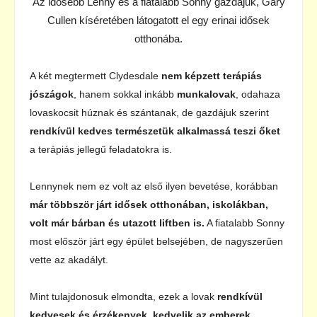
Az idősebb Lenny és a fiatalabb Sonny gazdájuk, Gary
Cullen kíséretében látogatott el egy erinai idősek
otthonába.
A két megtermett Clydesdale
nem képzett terápiás
jószágok
, hanem sokkal inkább
munkalovak
, odahaza
lovaskocsit húznak és szántanak, de gazdájuk szerint
rendkívül kedves természetük alkalmassá teszi őket
a terápiás jellegű feladatokra is.
Lennynek nem ez volt az első ilyen bevetése, korábban
már többször járt idősek otthonában, iskolákban,
volt már bárban és utazott liftben is.
A fiatalabb Sonny
most először járt egy épület belsejében, de nagyszerűen
vette az akadályt.
Mint tulajdonosuk elmondta, ezek a lovak
rendkívül
kedvesek és érzékenyek, kedvelik az emberek