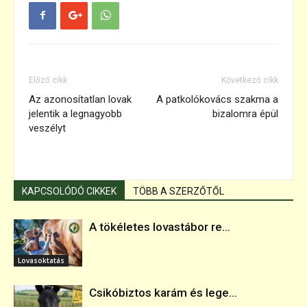
Előző cikk
Következő cikk
Az azonosítatlan lovak
A patkolókovács szakma a
jelentik a legnagyobb
bizalomra épül
veszélyt
KAPCSOLÓDÓ CIKKEK
TÖBB A SZERZŐTŐL
A tökéletes lovastábor re...
Lovasoktatás
Csikóbiztos karám és lege...