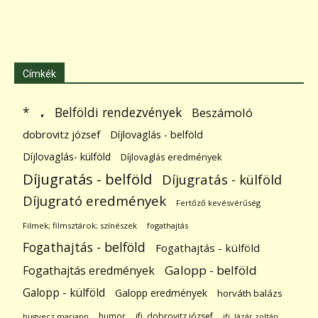
Címkék
.
Belföldi rendezvények
*
Beszámoló
dobrovitz józsef
Díjlovaglás - belföld
Díjlovaglás- külföld
Díjlovaglás eredmények
Díjugratás - belföld
Díjugratás - külföld
Díjugrató eredmények
Fertőző kevésvérűség
Filmek; filmsztárok; színészek
fogathajtás
Fogathajtás - belföld
Fogathajtás - külföld
Galopp - belföld
Fogathajtás eredmények
Galopp - külföld
Galopp eredmények
horváth balázs
humor
ifj. dobrovitz józsef
hugyecz mariann
ifj. lázár zoltán