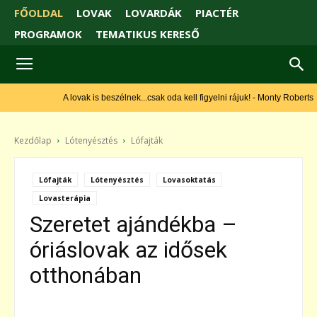
FŐOLDAL
LOVAK
LOVARDÁK
PIACTÉR
PROGRAMOK
TEMATIKUS KERESŐ
A lovak is beszélnek...csak oda kell figyelni rájuk! - Monty Roberts
Kezdőlap
Lótenyésztés
Lófajták
Lófajták
Lótenyésztés
Lovasoktatás
Lovasterápia
Szeretet ajándékba –
óriáslovak az idősek
otthonában