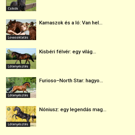
Csikók
Kamaszok és a ló: Van hel...
Lovasoktatás
Kisbéri félvér: egy világ...
Lótenyésztés
Furioso–North Star: hagyo...
Lótenyésztés
Nóniusz: egy legendás mag...
Lótenyésztés