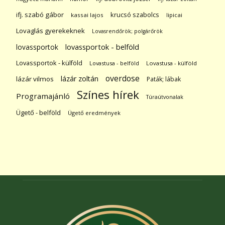
ifj. szabó gábor
krucsó szabolcs
kassai lajos
lipicai
Lovaglás gyerekeknek
Lovasrendőrök; polgárőrök
lovassportok
lovassportok - belföld
Lovassportok - külföld
Lovastusa - belföld
Lovastusa - külföld
overdose
lázár zoltán
lázár vilmos
Paták; lábak
Színes hírek
Programajánló
Túraútvonalak
Ügető - belföld
Ügető eredmények