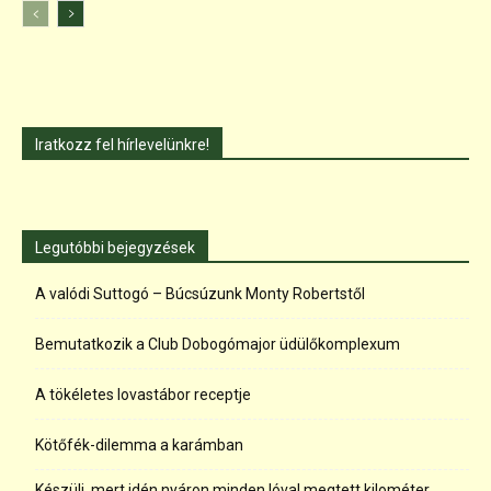
Iratkozz fel hírlevelünkre!
Legutóbbi bejegyzések
A valódi Suttogó – Búcsúzunk Monty Robertstől
Bemutatkozik a Club Dobogómajor üdülőkomplexum
A tökéletes lovastábor receptje
Kötőfék-dilemma a karámban
Készülj, mert idén nyáron minden lóval megtett kilométer