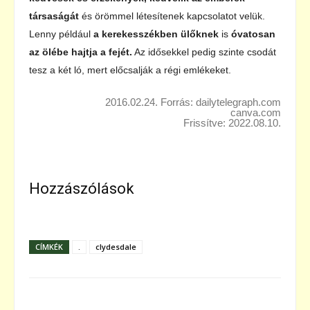
társaságát
és örömmel létesítenek kapcsolatot velük.
Lenny például
a kerekesszékben ülőknek
is
óvatosan
az ölébe hajtja a fejét.
Az idősekkel pedig szinte csodát
tesz a két ló, mert előcsalják a régi emlékeket.
2016.02.24. Forrás: dailytelegraph.com
canva.com
Frissítve: 2022.08.10.
Hozzászólások
CÍMKÉK
.
clydesdale