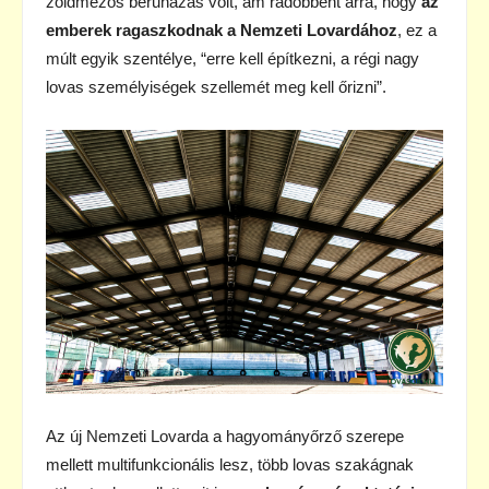
zöldmezős beruházás volt, ám rádöbbent arra, hogy
az
emberek ragaszkodnak a Nemzeti Lovardához
, ez a
múlt egyik szentélye, “erre kell építkezni, a régi nagy
lovas személyiségek szellemét meg kell őrizni”.
Az új Nemzeti Lovarda a hagyományőrző szerepe
mellett multifunkcionális lesz, több lovas szakágnak