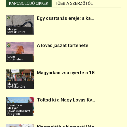
KAPCSOLÓDÓ CIKKEK
TÖBB A SZERZŐTŐL
Egy csattanás ereje: a ka...
Magyar
lovaskultúra
A lovasíjászat története
Lovas
történelem
Magyarkanizsa nyerte a 18...
Magyar
lovaskultúra
Töltsd ki a Nagy Lovas Kv...
Lovasok a
Magyar
Lovaskultúráért
Program