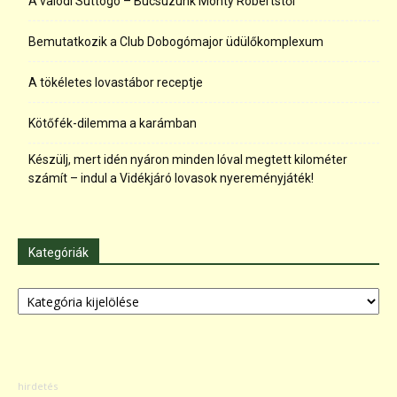
A valódi Suttogó – Búcsúzunk Monty Robertstől
Bemutatkozik a Club Dobogómajor üdülőkomplexum
A tökéletes lovastábor receptje
Kötőfék-dilemma a karámban
Készülj, mert idén nyáron minden lóval megtett kilométer
számít – indul a Vidékjáró lovasok nyereményjáték!
Kategóriák
Kategóriák