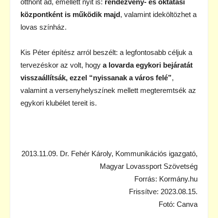
otthont ad, emellett nyit is:
rendezvény- és oktatási
központként is működik majd
, valamint ideköltözhet a
lovas színház.
Kis Péter építész arról beszélt: a legfontosabb céljuk a
tervezéskor az volt, hogy
a lovarda egykori bejáratát
visszaállítsák, ezzel “nyissanak a város felé”
,
valamint a versenyhelyszínek mellett megteremtsék az
egykori klubélet tereit is.
2013.11.09. Dr. Fehér Károly, Kommunikációs igazgató,
Magyar Lovassport Szövetség
Forrás: Kormány.hu
Frissítve: 2023.08.15.
Fotó: Canva