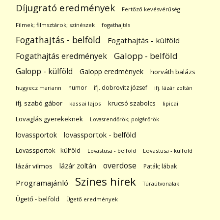
Díjugrató eredmények
Fertőző kevésvérűség
Filmek; filmsztárok; színészek
fogathajtás
Fogathajtás - belföld
Fogathajtás - külföld
Galopp - belföld
Fogathajtás eredmények
Galopp - külföld
Galopp eredmények
horváth balázs
humor
ifj. dobrovitz józsef
hugyecz mariann
ifj. lázár zoltán
ifj. szabó gábor
krucsó szabolcs
kassai lajos
lipicai
Lovaglás gyerekeknek
Lovasrendőrök; polgárőrök
lovassportok
lovassportok - belföld
Lovassportok - külföld
Lovastusa - belföld
Lovastusa - külföld
overdose
lázár zoltán
lázár vilmos
Paták; lábak
Színes hírek
Programajánló
Túraútvonalak
Ügető - belföld
Ügető eredmények