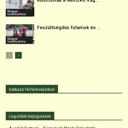
Kisorsolták a Nemzeti Vág...
Magyar
lovaskultúra
Feszültségdús futamok és ...
Magyar
lovaskultúra
Iratkozz fel hírlevelünkre!
Legutóbbi bejegyzések