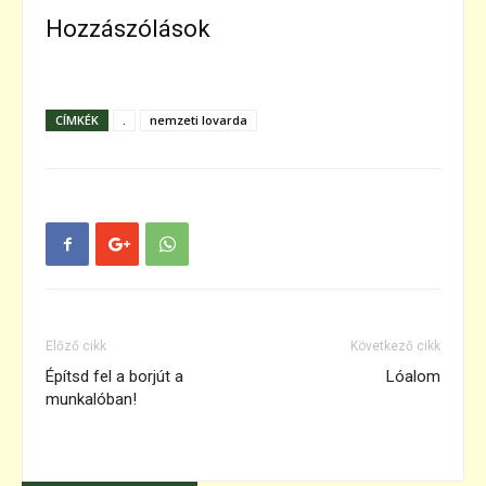
Hozzászólások
CÍMKÉK
.
nemzeti lovarda
Előző cikk
Következő cikk
Építsd fel a borjút a
Lóalom
munkalóban!