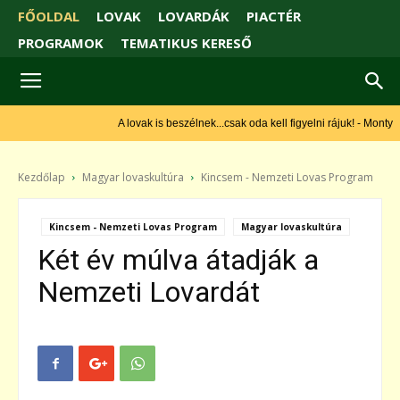
FŐOLDAL
LOVAK
LOVARDÁK
PIACTÉR
PROGRAMOK
TEMATIKUS KERESŐ
A lovak is beszélnek...csak oda kell figyelni rájuk! - Monty
Roberts
Kezdőlap
Magyar lovaskultúra
Kincsem - Nemzeti Lovas Program
Kincsem - Nemzeti Lovas Program
Magyar lovaskultúra
Két év múlva átadják a
Nemzeti Lovardát