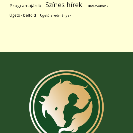
Színes hírek
Programajánló
Túraútvonalak
Ügető - belföld
Ügető eredmények