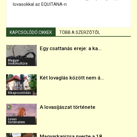
lovasokkal az EQUITANA-n
KAPCSOLÓDÓ CIKKEK
TÖBB A SZERZŐTŐL
Egy csattanás ereje: a ka...
Magyar
lovaskultúra
Két lovaglás között nem á...
Kikapcsolódás
A lovasíjászat története
Lovas
történelem
Magyarkanizsa nyerte a 18...