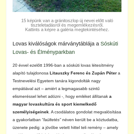
15 képünk van a gránitoszlop új nevei előtt való
tiszteletadásról és megemlékezésről.
Kattints a képre a galéria megtekintéséhez.
Lovas kiválóságok márványtáblája a
Sóskúti
Lovas- és Élményparkban
20 évvel ezelőtt 1996-ban a sóskúti lovas létesítmény
alapító tulajdonosa
Litauszky Ferenc és Zupán Péter
a
Testnevelési Egyetem tanára kigondolták nagy
empátiával azt – amiért a legmagasabb szintű
elismeréssel lehet adózni -, hogy emléket állítanak
a
magyar lovaskultúra és sport kiemelkedő
személyiségeinek
. A csodálatos gondolat megvalósítása
a gyakorlatban
“faültetés”
néven került be a köztudatba,
üzenete pedig: a jövőbe vetett hittel teli remény – amely