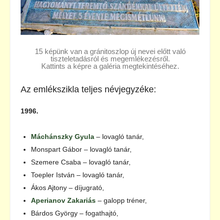
15 képünk van a gránitoszlop új nevei előtt való
tiszteletadásról és megemlékezésről.
Kattints a képre a galéria megtekintéséhez.
Az emlékszikla teljes névjegyzéke:
1996.
Máchánszky Gyula
– lovagló tanár,
Monspart Gábor – lovagló tanár,
Szemere Csaba – lovagló tanár,
Toepler István – lovagló tanár,
Ákos Ajtony – díjugrató,
Aperianov Zakariás
– galopp tréner,
Bárdos György – fogathajtó,