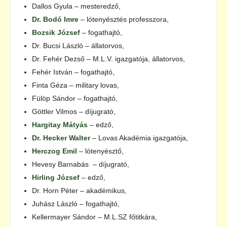
Dallos Gyula – mesteredző,
Dr. Bodó Imre
– lótenyésztés professzora,
Bozsik József
– fogathajtó,
Dr. Bucsi László – állatorvos,
Dr. Fehér Dezső – M.L.V. igazgatója, állatorvos,
Fehér István – fogathajtó,
Finta Géza – military lovas,
Fülöp Sándor – fogathajtó,
Göttler Vilmos – díjugrató,
Hargitay Mátyás
– edző,
Dr. Hecker Walter
– Lovas Akadémia igazgatója,
Herczog Emil
– lótenyésztő,
Hevesy Barnabás – díjugrató,
Hirling József
– edző,
Dr. Horn Péter – akadémikus,
Juhász László – fogathajtó,
Kellermayer Sándor – M.L.SZ főtitkára,