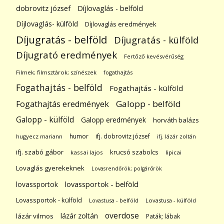
dobrovitz józsef
Díjlovaglás - belföld
Díjlovaglás- külföld
Díjlovaglás eredmények
Díjugratás - belföld
Díjugratás - külföld
Díjugrató eredmények
Fertőző kevésvérűség
Filmek; filmsztárok; színészek
fogathajtás
Fogathajtás - belföld
Fogathajtás - külföld
Galopp - belföld
Fogathajtás eredmények
Galopp - külföld
Galopp eredmények
horváth balázs
humor
ifj. dobrovitz józsef
hugyecz mariann
ifj. lázár zoltán
ifj. szabó gábor
krucsó szabolcs
kassai lajos
lipicai
Lovaglás gyerekeknek
Lovasrendőrök; polgárőrök
lovassportok
lovassportok - belföld
Lovassportok - külföld
Lovastusa - belföld
Lovastusa - külföld
overdose
lázár zoltán
lázár vilmos
Paták; lábak