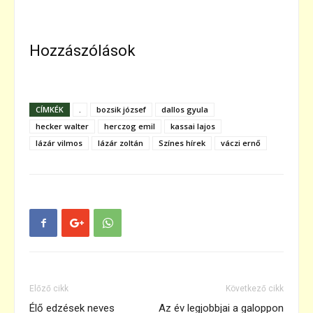
Hozzászólások
CÍMKÉK
.
bozsik józsef
dallos gyula
hecker walter
herczog emil
kassai lajos
lázár vilmos
lázár zoltán
Színes hírek
váczi ernő
Előző cikk
Következő cikk
Élő edzések neves
Az év legjobbjai a galoppon