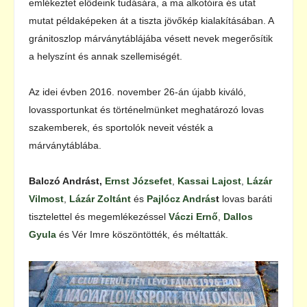
emlékeztet elődeink tudására, a ma alkotóira és utat
mutat példaképeken át a tiszta jövőkép kialakításában. A
gránitoszlop márványtáblájába vésett nevek megerősítik
a helyszínt és annak szellemiségét.
Az idei évben 2016. november 26-án újabb kiváló,
lovassportunkat és történelmünket meghatározó lovas
szakemberek, és sportolók neveit vésték a
márványtáblába.
Balczó Andrást,
Ernst Józsefet
,
Kassai Lajost
,
Lázár
Vilmost
,
Lázár Zoltánt
és
Pajlócz András
t
lovas baráti
tisztelettel és megemlékezéssel
Váczi Ernő
,
Dallos
Gyula
és Vér Imre köszöntötték, és méltatták.