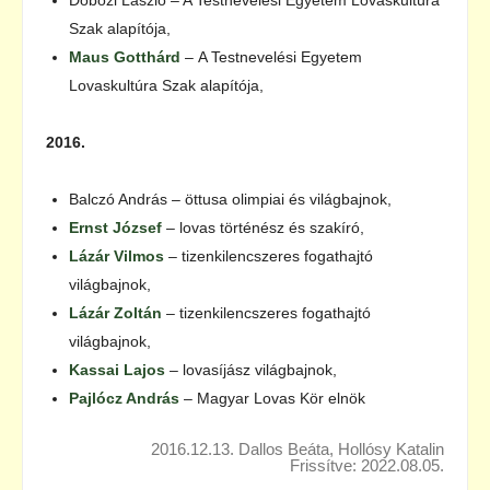
Dobozi László – A Testnevelési Egyetem Lovaskultúra
Szak alapítója,
Maus Gotthárd
– A Testnevelési Egyetem
Lovaskultúra Szak alapítója,
2016.
Balczó András – öttusa olimpiai és világbajnok,
Ernst József
– lovas történész és szakíró,
Lázár Vilmos
– tizenkilencszeres fogathajtó
világbajnok,
Lázár Zoltán
– tizenkilencszeres fogathajtó
világbajnok,
Kassai Lajos
– lovasíjász világbajnok,
Pajlócz András
– Magyar Lovas Kör elnök
2016.12.13. Dallos Beáta, Hollósy Katalin
Frissítve: 2022.08.05.