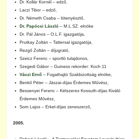
Dr. Kollár Kornél – edző,
Laczi Tibor – edző,
Dr. Németh Csaba – lótenyésztő,
Dr. Papócsi László
– M.L.SZ. elnöke
Dr. Pál János – O.L.F. igazgatója,
Prutkay Zoltán – Tattersal igazgatója,
Rezgő Zoltán – díjugrató,
Szeicz Ferenc – sportló tulajdonos,
Szegedi Gábor – Guiness rekorder: Koch 11
Váczi Ernő
– Fogathajtó Szakbizottság elnöke,
Benkő Péter – Jászai-díjas Érdemes Művész,
Bessenyei Ferenc – Kétszeres Kossuth-díjas Kiváló
Érdemes Művész,
Som Lajos – Erkel-díjas zeneszerző,
2005.