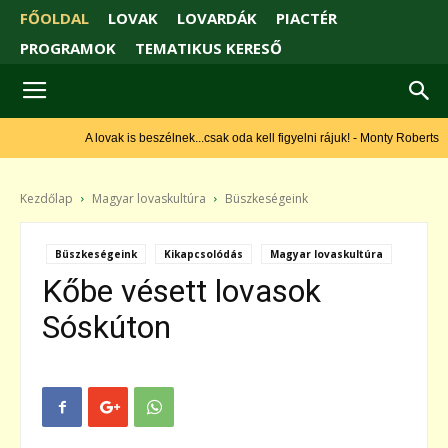
FŐOLDAL
LOVAK
LOVARDÁK
PIACTÉR
PROGRAMOK
TEMATIKUS KERESŐ
A lovak is beszélnek...csak oda kell figyelni rájuk! - Monty Roberts
Kezdőlap
Magyar lovaskultúra
Büszkeségeink
Büszkeségeink
Kikapcsolódás
Magyar lovaskultúra
Kőbe vésett lovasok
Sóskúton