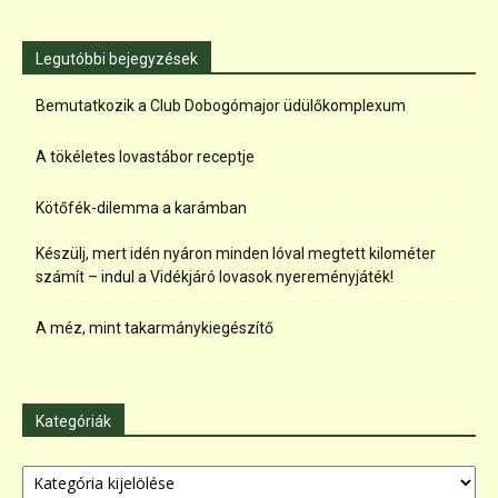
Legutóbbi bejegyzések
Bemutatkozik a Club Dobogómajor üdülőkomplexum
A tökéletes lovastábor receptje
Kötőfék-dilemma a karámban
Készülj, mert idén nyáron minden lóval megtett kilométer
számít – indul a Vidékjáró lovasok nyereményjáték!
A méz, mint takarmánykiegészítő
Kategóriák
Kategóriák