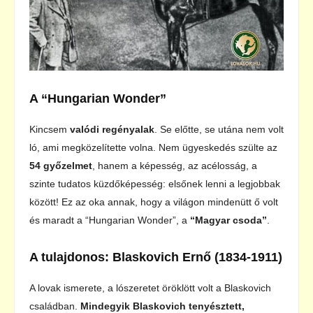
A “Hungarian Wonder”
Kincsem
valódi regényalak
. Se előtte, se utána nem volt
ló, ami megközelítette volna. Nem ügyeskedés szülte az
54 győzelmet
, hanem a képesség, az acélosság, a
szinte tudatos küzdőképesség: elsőnek lenni a legjobbak
között! Ez az oka annak, hogy a világon mindenütt ő volt
és maradt a “Hungarian Wonder”, a
“Magyar csoda”
.
A tulajdonos: Blaskovich Ernő (1834-1911)
A lovak ismerete, a lószeretet öröklött volt a Blaskovich
családban.
Mindegyik Blaskovich tenyésztett,