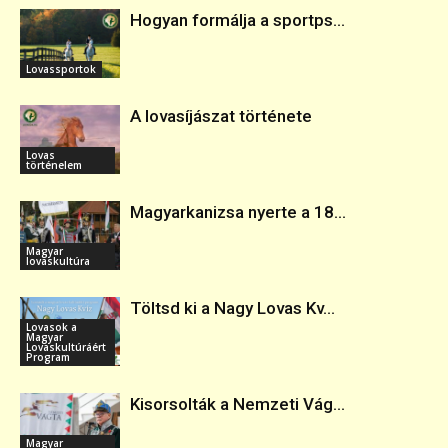
Hogyan formálja a sportps...
Lovassportok
A lovasíjászat története
Lovas
történelem
Magyarkanizsa nyerte a 18...
Magyar
lovaskultúra
Töltsd ki a Nagy Lovas Kv...
Lovasok a
Magyar
Lovaskultúráért
Program
Kisorsolták a Nemzeti Vág...
Magyar