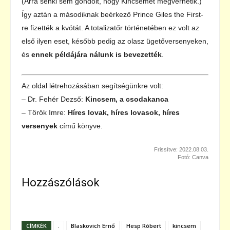
(Arra senki sem gondolt, hogy Kincsemet megverhetik.)
Így aztán a másodiknak beérkező Prince Giles the First-
re fizették a kvótát. A totalizatőr történetében ez volt az
első ilyen eset, később pedig az olasz ügetőversenyeken,
és
ennek példájára nálunk is bevezették
.
Az oldal létrehozásában segítségünkre volt:
– Dr. Fehér Dezső:
Kincsem, a csodakanca
– Török Imre:
Híres lovak, híres lovasok, híres
versenyek
című könyve.
Frissítve: 2022.08.03.
Fotó: Canva
Hozzászólások
CÍMKÉK
.
Blaskovich Ernő
Hesp Róbert
kincsem