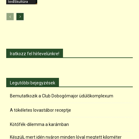
lovaskultúra
Iratkozz fel hírlevelünkre!
Legutóbbi bejegyzések
Bemutatkozik a Club Dobogómajor üdülőkomplexum
A tökéletes lovastábor receptje
Kötőfék-dilemma a karámban
Készülj, mert idén nyáron minden lóval megtett kilométer