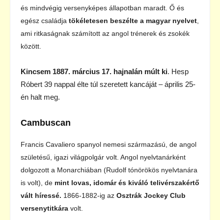
és mindvégig versenyképes állapotban maradt. Ő és
egész családja
tökéletesen beszélte a magyar nyelvet
,
ami ritkaságnak számított az angol trénerek és zsokék
között.
Kincsem 1887. március 17. hajnalán múlt ki
. Hesp
Róbert 39 nappal élte túl szeretett kancáját – április 25-
én halt meg.
Cambuscan
Francis Cavaliero spanyol nemesi származású, de angol
születésű, igazi világpolgár volt. Angol nyelvtanárként
dolgozott a Monarchiában (Rudolf tónörökös nyelvtanára
is volt), de
mint lovas, idomár és kiváló telivérszakértő
vált híressé.
1866-1882-ig az
Osztrák Jockey Club
versenytitkára
volt.