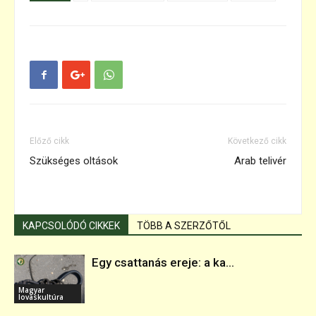
Előző cikk
Következő cikk
Szükséges oltások
Arab telivér
KAPCSOLÓDÓ CIKKEK
TÖBB A SZERZŐTŐL
Egy csattanás ereje: a ka...
Magyar
lovaskultúra