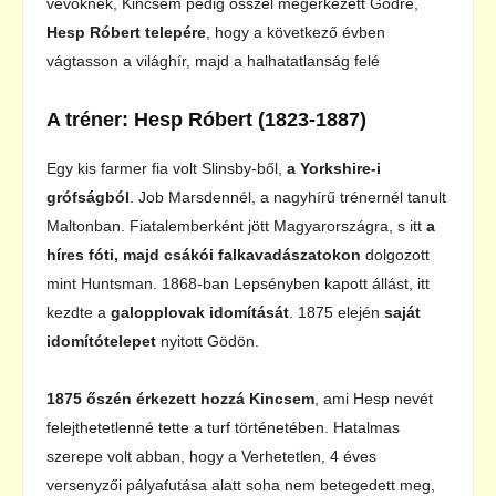
vevőknek, Kincsem pedig ősszel megérkezett Gödre,
Hesp Róbert telepére
, hogy a következő évben
vágtasson a világhír, majd a halhatatlanság felé
A tréner: Hesp Róbert (1823-1887)
Egy kis farmer fia volt Slinsby-ből,
a Yorkshire-i
grófságból
. Job Marsdennél, a nagyhírű trénernél tanult
Maltonban. Fiatalemberként jött Magyarországra, s itt
a
híres fóti, majd csákói falkavadászatokon
dolgozott
mint Huntsman. 1868-ban Lepsényben kapott állást, itt
kezdte a
galopplovak idomítását
. 1875 elején
saját
idomítótelepet
nyitott Gödön.
1875 őszén érkezett hozzá Kincsem
, ami Hesp nevét
felejthetetlenné tette a turf történetében. Hatalmas
szerepe volt abban, hogy a Verhetetlen, 4 éves
versenyzői pályafutása alatt soha nem betegedett meg,