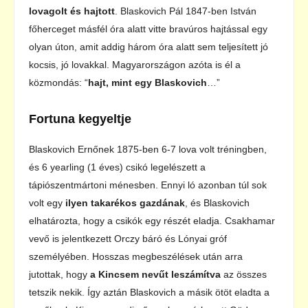
lovagolt és hajtott
. Blaskovich Pál 1847-ben István
főherceget másfél óra alatt vitte bravúros hajtással egy
olyan úton, amit addig három óra alatt sem teljesített jó
kocsis, jó lovakkal. Magyarországon azóta is él a
közmondás: “
hajt, mint egy Blaskovich
…”
Fortuna kegyeltje
Blaskovich Ernőnek 1875-ben 6-7 lova volt tréningben,
és 6 yearling (1 éves) csikó legelészett a
tápiószentmártoni ménesben. Ennyi ló azonban túl sok
volt egy
ilyen takarékos gazdának
, és Blaskovich
elhatározta, hogy a csikók egy részét eladja. Csakhamar
vevő is jelentkezett Orczy báró és Lónyai gróf
személyében. Hosszas megbeszélések után arra
jutottak, hogy
a Kincsem nevűt leszámítva
az összes
tetszik nekik. Így aztán Blaskovich a másik ötöt eladta a