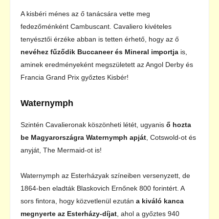
A kisbéri ménes az ő tanácsára vette meg
fedezőménként Cambuscant. Cavaliero kivételes
tenyésztői érzéke abban is tetten érhető, hogy az ő
nevéhez fűződik Buccaneer és Mineral importja
is,
aminek eredményeként megszületett az Angol Derby és
Francia Grand Prix győztes Kisbér!
Waternymph
Szintén Cavalieronak köszönheti létét, ugyanis
ő hozta
be Magyarországra Waternymph apját
, Cotswold-ot és
anyját, The Mermaid-ot is!
Waternymph az Esterházyak színeiben versenyzett, de
1864-ben eladták Blaskovich Ernőnek 800 forintért. A
sors fintora, hogy közvetlenül ezután
a kiváló kanca
megnyerte az Esterházy-díjat
, ahol a győztes 940