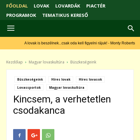
FŐOLDAL
LOVAK
LOVARDÁK
PIACTÉR
PROGRAMOK
TEMATIKUS KERESŐ
A lovak is beszélnek...csak oda kell figyelni rájuk! - Monty Roberts
Kezdőlap
Magyar lovaskultúra
Büszkeségeink
Büszkeségeink
Híres lovak
Híres lovasok
Lovassportok
Magyar lovaskultúra
Kincsem, a verhetetlen
csodakanca