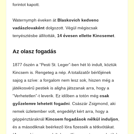
forintot kapott.
Waternymph éveken át
Blaskovich kedvenc
vadászlovaként
dolgozott. Végül mégiscsak
tenyésztésbe állították,
14 évesen ellette Kincsemet
.
Az olasz fogadás
1877 őszén a “Pesti St. Leger”-ben hét ló indult, köztük
Kincsem is. Rengeteg a nép. A totalizatőr bérlőjének
sajog a szíve: a forgalom nem lesz sok, hiszen még a
játékosvérű pestiek is aligha játszanak arra, hogy a
“Verhetetlen”-t leverik. Ez időben a totón még
csak
győzelemre lehetett fogadni
. Császár Zsigmond, aki
remek üzletember volt, engedélyt kért arra, hogy a
géppénztáraknál
Kincsem fogadások nélkül induljon
,
és a másodiknak beérkező lóra fizessék a tétkvótákat.