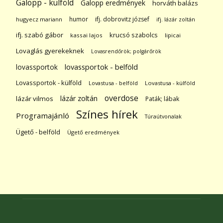
Galopp - külföld
Galopp eredmények
horváth balázs
humor
ifj. dobrovitz józsef
hugyecz mariann
ifj. lázár zoltán
ifj. szabó gábor
krucsó szabolcs
kassai lajos
lipicai
Lovaglás gyerekeknek
Lovasrendőrök; polgárőrök
lovassportok
lovassportok - belföld
Lovassportok - külföld
Lovastusa - belföld
Lovastusa - külföld
overdose
lázár zoltán
lázár vilmos
Paták; lábak
Színes hírek
Programajánló
Túraútvonalak
Ügető - belföld
Ügető eredmények