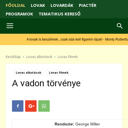
FŐOLDAL
LOVAK
LOVARDÁK
PIACTÉR
PROGRAMOK
TEMATIKUS KERESŐ
A lovak is beszélnek...csak oda kell figyelni rájuk! - Monty Roberts
Kezdőlap
Lovas alkotások
Lovas filmek
Lovas alkotások
Lovas filmek
A vadon törvénye
Rendezte:
George Miller