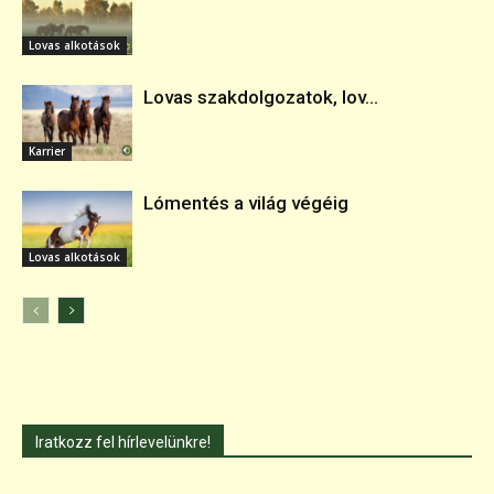
Lovas alkotások
Lovas szakdolgozatok, lov...
Karrier
Lómentés a világ végéig
Lovas alkotások
Iratkozz fel hírlevelünkre!