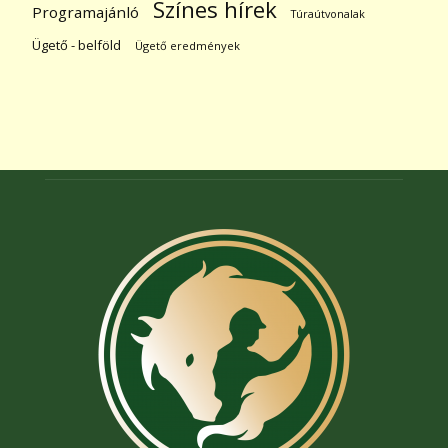
Színes hírek
Programajánló
Túraútvonalak
Ügető - belföld
Ügető eredmények