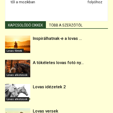
től a mozikban
folyóhoz
KAPCSOLÓDÓ CIKKEK
TÖBB A SZERZŐTŐL
Inspirálhatnak-e a lovas ...
Lovas filmek
A tökéletes lovas fotó ny...
Lovas alkotások
Lovas idézetek 2
Lovas alkotások
Lovas versek