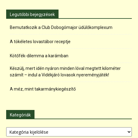
Legutóbbi bejegyzések
Bemutatkozik a Club Dobogómajor üdülőkomplexum
A tökéletes lovastábor receptje
Kötőfék-dilemma a karámban
Készülj, mert idén nyáron minden lóval megtett kilométer
számít – indul a Vidékjáró lovasok nyereményjáték!
A méz, mint takarmánykiegészítő
Kategóriák
Kategóriák