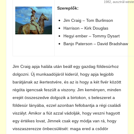
1982, ausztrál weste
Szereplők:
Jim Craig – Tom Burlinson
Harrison – Kirk Douglas
Hegyi ember – Tommy Dysart
Banjo Paterson – David Bradshaw
Jim Craig apja halála után beáll egy gazdag földesúrhoz
dolgozni. Új munkaadójáról kiderül, hogy apja legjobb
barátjának az ikertestvére, és az is hogy a két fivér között
régóta igencsak feszült a viszony. Jim keményen, minden
erejét összeszedve dolgozik a birtokon, s beleszeret a
földesúr lányába, ezzel azonban fellobantja a régi családi
viszályt. Amikor a fiút azzal vádolják, hogy veszni hagyott
egy értékes lovat, Jimnek csak egy módja van rá, hogy
visszaszerezze önbecsülését: maga ered a csődör