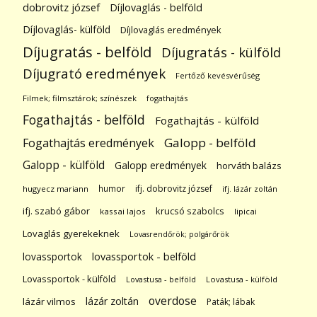
dobrovitz józsef
Díjlovaglás - belföld
Díjlovaglás- külföld
Díjlovaglás eredmények
Díjugratás - belföld
Díjugratás - külföld
Díjugrató eredmények
Fertőző kevésvérűség
Filmek; filmsztárok; színészek
fogathajtás
Fogathajtás - belföld
Fogathajtás - külföld
Galopp - belföld
Fogathajtás eredmények
Galopp - külföld
Galopp eredmények
horváth balázs
humor
ifj. dobrovitz józsef
hugyecz mariann
ifj. lázár zoltán
ifj. szabó gábor
krucsó szabolcs
kassai lajos
lipicai
Lovaglás gyerekeknek
Lovasrendőrök; polgárőrök
lovassportok
lovassportok - belföld
Lovassportok - külföld
Lovastusa - belföld
Lovastusa - külföld
overdose
lázár zoltán
lázár vilmos
Paták; lábak