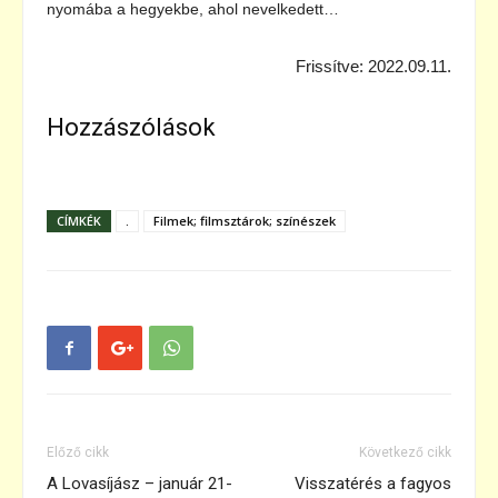
nyomába a hegyekbe, ahol nevelkedett…
Frissítve: 2022.09.11.
Hozzászólások
CÍMKÉK
.
Filmek; filmsztárok; színészek
Előző cikk
Következő cikk
A Lovasíjász – január 21-
Visszatérés a fagyos