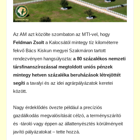
Az AM azt közölte szombaton az MTI-vel, hogy
Feldman Zsolt
a Kalocsától mintegy tíz kilométerre
fekvő Bács Kiskun megyei Szakmáron tartott
rendezvényen hangsúlyozta:
a 80 százalékos nemzeti
társfinanszírozással megtoldott uniós pénzek
mintegy hetven százaléka beruházások létrejöttét
segíti
a tavalyi és az idei agrárpályázatok keretei
között.
Nagy érdeklődés övezte például a precíziós
gazdálkodás megvalósítását célzó, a terményszárító
és -tároló vagy éppen az állattenyésztés körülményeit
javító pályázatokat – tette hozzá.