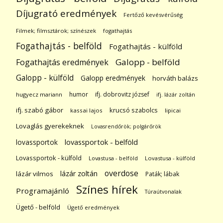
Díjugrató eredmények
Fertőző kevésvérűség
Filmek; filmsztárok; színészek
fogathajtás
Fogathajtás - belföld
Fogathajtás - külföld
Galopp - belföld
Fogathajtás eredmények
Galopp - külföld
Galopp eredmények
horváth balázs
humor
ifj. dobrovitz józsef
hugyecz mariann
ifj. lázár zoltán
ifj. szabó gábor
krucsó szabolcs
kassai lajos
lipicai
Lovaglás gyerekeknek
Lovasrendőrök; polgárőrök
lovassportok
lovassportok - belföld
Lovassportok - külföld
Lovastusa - belföld
Lovastusa - külföld
overdose
lázár zoltán
lázár vilmos
Paták; lábak
Színes hírek
Programajánló
Túraútvonalak
Ügető - belföld
Ügető eredmények