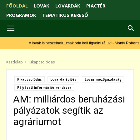
FŐOLDAL
LOVAK
LOVARDÁK
PIACTÉR
PROGRAMOK
TEMATIKUS KERESŐ
A lovak is beszélnek...csak oda kell figyelni rájuk! - Monty Roberts
Kezdőlap
Kikapcsolódás
Kikapcsolódás
Lovarda építés
Lovas mezőgazdaság
Pályázati információs rendszer
AM: milliárdos beruházási
pályázatok segítik az
agráriumot