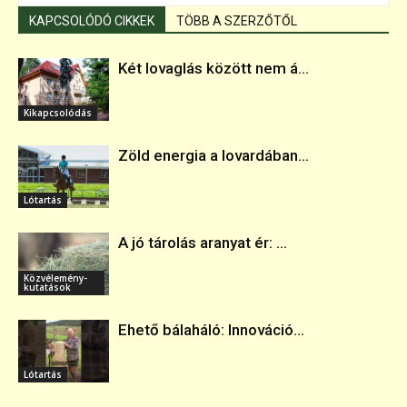
KAPCSOLÓDÓ CIKKEK
TÖBB A SZERZŐTŐL
Két lovaglás között nem á...
Kikapcsolódás
Zöld energia a lovardában...
Lótartás
A jó tárolás aranyat ér: ...
Közvélemény-
kutatások
Ehető bálaháló: Innováció...
Lótartás