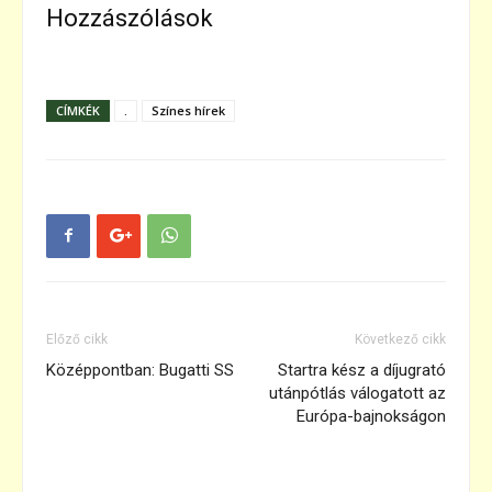
Hozzászólások
CÍMKÉK
.
Színes hírek
Előző cikk
Következő cikk
Középpontban: Bugatti SS
Startra kész a díjugrató
utánpótlás válogatott az
Európa-bajnokságon