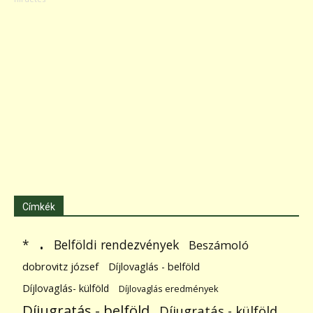
Címkék
.
Belföldi rendezvények
*
Beszámoló
dobrovitz józsef
Díjlovaglás - belföld
Díjlovaglás- külföld
Díjlovaglás eredmények
Díjugratás - belföld
Díjugratás - külföld