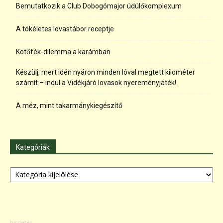
Bemutatkozik a Club Dobogómajor üdülőkomplexum
A tökéletes lovastábor receptje
Kötőfék-dilemma a karámban
Készülj, mert idén nyáron minden lóval megtett kilométer
számít – indul a Vidékjáró lovasok nyereményjáték!
A méz, mint takarmánykiegészítő
Kategóriák
Kategóriák