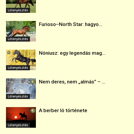
Lótenyésztés
Furioso–North Star: hagyo...
Lótenyésztés
Nóniusz: egy legendás mag...
Lótenyésztés
Nem deres, nem „almás” – ...
Lótenyésztés
A berber ló története
Lótenyésztés