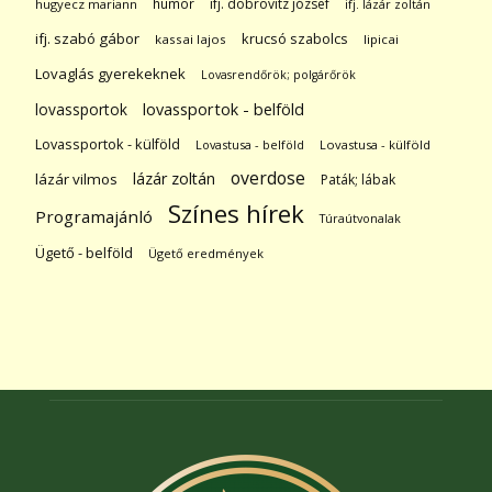
humor
ifj. dobrovitz józsef
hugyecz mariann
ifj. lázár zoltán
ifj. szabó gábor
krucsó szabolcs
kassai lajos
lipicai
Lovaglás gyerekeknek
Lovasrendőrök; polgárőrök
lovassportok
lovassportok - belföld
Lovassportok - külföld
Lovastusa - belföld
Lovastusa - külföld
overdose
lázár zoltán
lázár vilmos
Paták; lábak
Színes hírek
Programajánló
Túraútvonalak
Ügető - belföld
Ügető eredmények