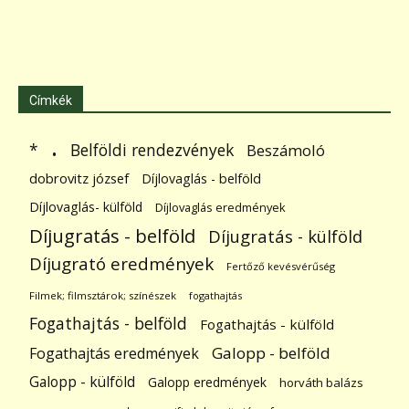
Címkék
.
Belföldi rendezvények
*
Beszámoló
dobrovitz józsef
Díjlovaglás - belföld
Díjlovaglás- külföld
Díjlovaglás eredmények
Díjugratás - belföld
Díjugratás - külföld
Díjugrató eredmények
Fertőző kevésvérűség
Filmek; filmsztárok; színészek
fogathajtás
Fogathajtás - belföld
Fogathajtás - külföld
Galopp - belföld
Fogathajtás eredmények
Galopp - külföld
Galopp eredmények
horváth balázs