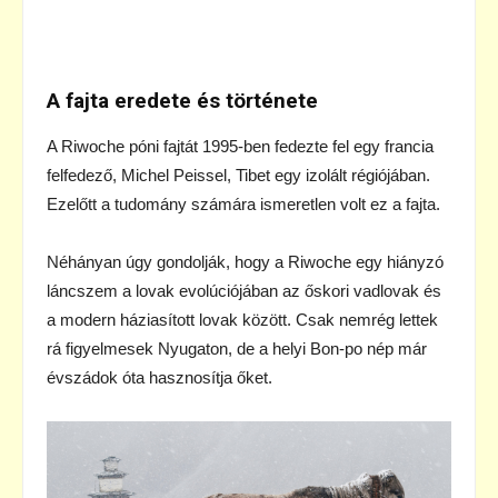
A fajta eredete és története
A Riwoche póni fajtát 1995-ben fedezte fel egy francia
felfedező, Michel Peissel, Tibet egy izolált régiójában.
Ezelőtt a tudomány számára ismeretlen volt ez a fajta.
Néhányan úgy gondolják, hogy a Riwoche egy hiányzó
láncszem a lovak evolúciójában az őskori vadlovak és
a modern háziasított lovak között. Csak nemrég lettek
rá figyelmesek Nyugaton, de a helyi Bon-po nép már
évszádok óta hasznosítja őket.