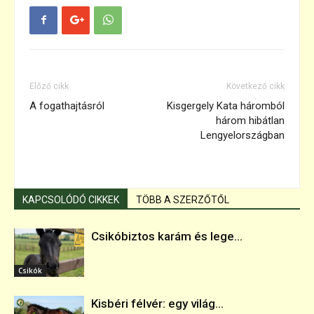
Előző cikk
Következő cikk
A fogathajtásról
Kisgergely Kata háromból
három hibátlan
Lengyelországban
KAPCSOLÓDÓ CIKKEK
TÖBB A SZERZŐTŐL
Csikóbiztos karám és lege...
Csikók
Kisbéri félvér: egy világ...