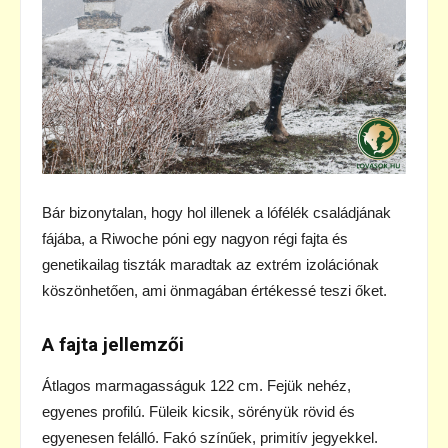
Bár bizonytalan, hogy hol illenek a lófélék családjának
fájába, a Riwoche póni egy nagyon régi fajta és
genetikailag tiszták maradtak az extrém izolációnak
köszönhetően, ami önmagában értékessé teszi őket.
A fajta jellemzői
Átlagos marmagasságuk 122 cm. Fejük nehéz,
egyenes profilú. Füleik kicsik, sörényük rövid és
egyenesen felálló. Fakó színűek, primitív jegyekkel.