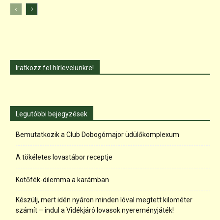
Iratkozz fel hírlevelünkre!
Legutóbbi bejegyzések
Bemutatkozik a Club Dobogómajor üdülőkomplexum
A tökéletes lovastábor receptje
Kötőfék-dilemma a karámban
Készülj, mert idén nyáron minden lóval megtett kilométer
számít – indul a Vidékjáró lovasok nyereményjáték!