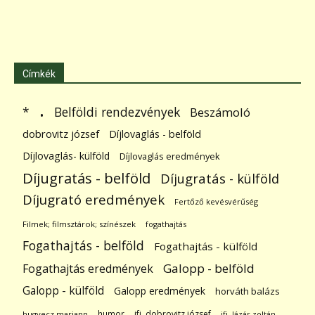
Címkék
.
Belföldi rendezvények
*
Beszámoló
dobrovitz józsef
Díjlovaglás - belföld
Díjlovaglás- külföld
Díjlovaglás eredmények
Díjugratás - belföld
Díjugratás - külföld
Díjugrató eredmények
Fertőző kevésvérűség
Filmek; filmsztárok; színészek
fogathajtás
Fogathajtás - belföld
Fogathajtás - külföld
Galopp - belföld
Fogathajtás eredmények
Galopp - külföld
Galopp eredmények
horváth balázs
humor
ifj. dobrovitz józsef
hugyecz mariann
ifj. lázár zoltán