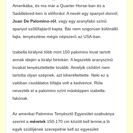
Amerikába, és ma már a Quarter Horse-ban és a
Saddlebred-ben is előfordul. A nevét egy spanyol donról,
Juan De Palomino-ról
, vagy egy aranyfakó színű
spanyol szőlőfajtáról kapta. Bár nem szigorúan különálló
fajta, tenyésztése mégis népszerű az USA-ban.
Izabella királyné több mint 150 palomino lovat tartott
annak idején a királyi birtokán. A legszebb aranyszínű
lovakat tenyésztettette tovább. Amelyik csődört nem
tartotta olyan szépnek, azt kiheréltettette. Neki ez a
valóban csodálatos lófajta volt a kedvence. Róla
nevezték el a palomino színt másképpen izabella-
fakónak.
Az amerikai Palomino Tenyésztő Egyesület szabványa
szerint a
méretek
150-170 cm között kell lennie,a ló
egyik szülőjének szerepelnie kell az egyesület