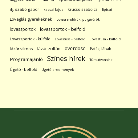
ifj. szabó gábor
krucsó szabolcs
kassai lajos
lipicai
Lovaglás gyerekeknek
Lovasrendőrök; polgárőrök
lovassportok
lovassportok - belföld
Lovassportok - külföld
Lovastusa - belföld
Lovastusa - külföld
overdose
lázár zoltán
lázár vilmos
Paták; lábak
Színes hírek
Programajánló
Túraútvonalak
Ügető - belföld
Ügető eredmények