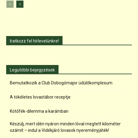
Iratkozz fel hírlevelünkre!
Legutóbbi bejegyzések
Bemutatkozik a Club Dobogómajor üdülőkomplexum
A tökéletes lovastábor receptje
Kötőfék-dilemma a karámban
Készülj, mert idén nyáron minden lóval megtett kilométer
számít – indul a Vidékjáró lovasok nyereményjáték!