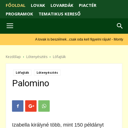
FŐOLDAL
LOVAK
LOVARDÁK
PIACTÉR
PROGRAMOK
TEMATIKUS KERESŐ
A lovak is beszélnek...csak oda kell figyelni rájuk! - Monty Roberts
Kezdőlap
Lótenyésztés
Lófajták
Lófajták
Lótenyésztés
Palomino
Izabella királyné több, mint 150 példányt