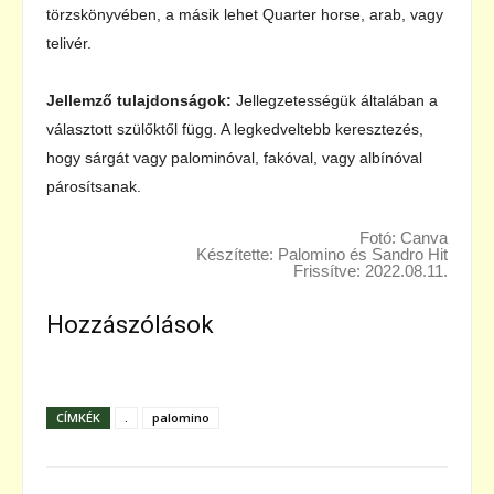
törzskönyvében, a másik lehet Quarter horse, arab, vagy
telivér.
Jellemző tulajdonságok:
Jellegzetességük általában a
választott szülőktől függ. A legkedveltebb keresztezés,
hogy sárgát vagy palominóval, fakóval, vagy albínóval
párosítsanak.
Fotó: Canva
Készítette: Palomino és Sandro Hit
Frissítve: 2022.08.11.
Hozzászólások
CÍMKÉK
.
palomino