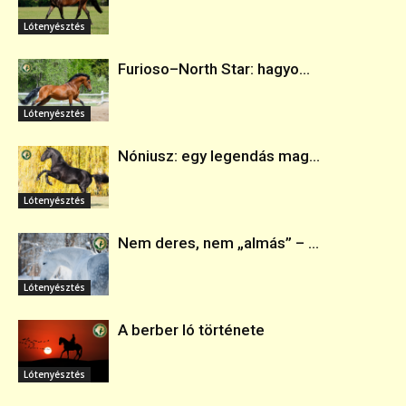
Lótenyésztés
Furioso–North Star: hagyo...
Lótenyésztés
Nóniusz: egy legendás mag...
Lótenyésztés
Nem deres, nem „almás” – ...
Lótenyésztés
A berber ló története
Lótenyésztés