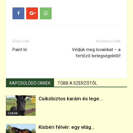
Előző cikk
Következő cikk
Paint ló
Védjük meg lovainkat – a
fertőző betegségektől!
KAPCSOLÓDÓ CIKKEK
TÖBB A SZERZŐTŐL
Csikóbiztos karám és lege...
Csikók
Kisbéri félvér: egy világ...