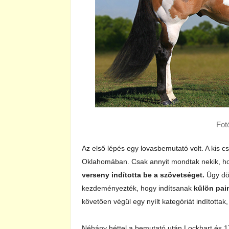
Fot
Az első lépés egy lovasbemutató volt. A kis c
Oklahomában. Csak annyit mondtak nekik, hog
verseny indította be a szövetséget.
Úgy dön
kezdeményezték, hogy indítsanak
külön pai
követően végül egy nyílt kategóriát indítottak
Néhány héttel a bemutató után Lockhart és 17