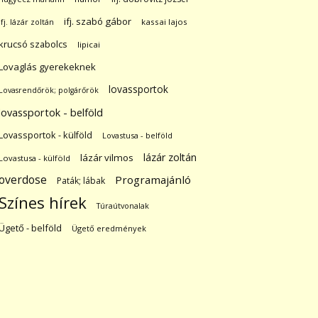
ifj. szabó gábor
ifj. lázár zoltán
kassai lajos
krucsó szabolcs
lipicai
Lovaglás gyerekeknek
lovassportok
Lovasrendőrök; polgárőrök
lovassportok - belföld
Lovassportok - külföld
Lovastusa - belföld
lázár zoltán
lázár vilmos
Lovastusa - külföld
overdose
Programajánló
Paták; lábak
Színes hírek
Túraútvonalak
Ügető - belföld
Ügető eredmények