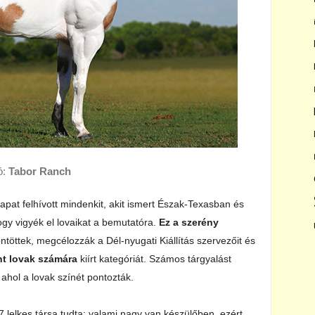
ó:
Tabor Ranch
sapat felhívott mindenkit, akit ismert Észak-Texasban és
y vigyék el lovaikat a bemutatóra.
Ez a szerény
töttek, megcélozzák a Dél-nyugati Kiállítás szervezőit és
nt lovak számára
kiírt kategóriát. Számos tárgyalást
, ahol a lovak színét pontozták.
 lelkes társa tudta: valami nagy van készülőben, ezért