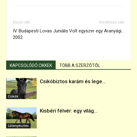
Előző cikk
Következő cikk
IV. Budapesti Lovas Juniális
Volt egyszer egy Aranyági…
2002.
KAPCSOLÓDÓ CIKKEK
TÖBB A SZERZŐTŐL
Csikóbiztos karám és lege...
Csikók
Kisbéri félvér: egy világ...
Lótenyésztés