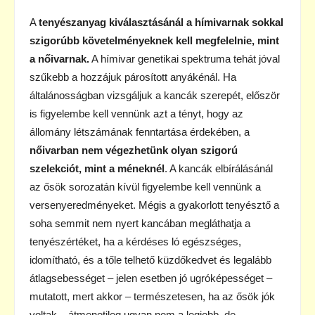
A
tenyészanyag kiválasztásánál a hímivarnak sokkal
szigorúbb követelményeknek kell megfelelnie, mint
a nőivarnak.
A hímivar genetikai spektruma tehát jóval
szűkebb a hozzájuk párosított anyákénál. Ha
általánosságban vizsgáljuk a kancák szerepét, először
is figyelembe kell vennünk azt a tényt, hogy az
állomány létszámának fenntartása érdekében, a
nőivarban nem végezhetünk olyan szigorú
szelekciót, mint a méneknél
. A kancák elbírálásánál
az ősök sorozatán kívül figyelembe kell vennünk a
versenyeredményeket. Mégis a gyakorlott tenyésztő a
soha semmit nem nyert kancában megláthatja a
tenyészértéket, ha a kérdéses ló egészséges,
idomítható, és a tőle telhető küzdőkedvet és legalább
átlagsebességet – jelen esetben jó ugróképességet –
mutatott, mert akkor – természetesen, ha az ősök jók
voltak – átmenetileg ugyan nem a legjobb, de