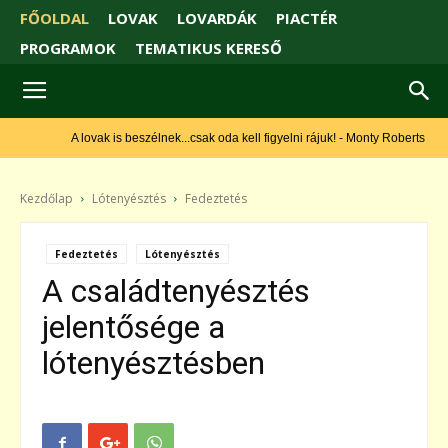
FŐOLDAL
LOVAK
LOVARDÁK
PIACTÉR
PROGRAMOK
TEMATIKUS KERESŐ
A lovak is beszélnek...csak oda kell figyelni rájuk! - Monty Roberts
Kezdőlap
Lótenyésztés
Fedeztetés
Fedeztetés
Lótenyésztés
A családtenyésztés
jelentősége a
lótenyésztésben