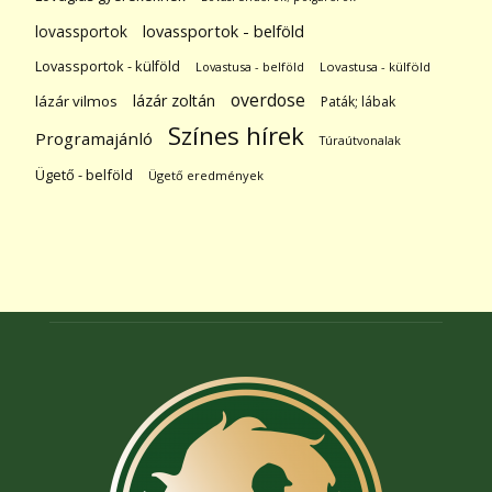
lovassportok
lovassportok - belföld
Lovassportok - külföld
Lovastusa - belföld
Lovastusa - külföld
overdose
lázár zoltán
lázár vilmos
Paták; lábak
Színes hírek
Programajánló
Túraútvonalak
Ügető - belföld
Ügető eredmények