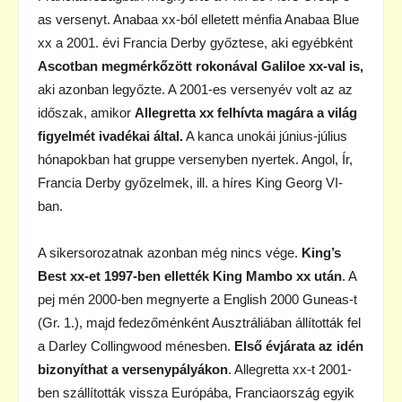
as versenyt. Anabaa xx-ból elletett ménfia Anabaa Blue
xx a 2001. évi Francia Derby győztese, aki egyébként
Ascotban megmérkőzött rokonával Galiloe xx-val is,
aki azonban legyőzte. A 2001-es versenyév volt az az
időszak, amikor
Allegretta xx felhívta magára a világ
figyelmét ivadékai által.
A kanca unokái június-július
hónapokban hat gruppe versenyben nyertek. Angol, Ír,
Francia Derby győzelmek, ill. a híres King Georg VI-
ban.
A sikersorozatnak azonban még nincs vége.
King’s
Best xx-et 1997-ben ellették King Mambo xx után
. A
pej mén 2000-ben megnyerte a English 2000 Guneas-t
(Gr. 1.), majd fedezőménként Ausztráliában állították fel
a Darley Collingwood ménesben.
Első évjárata az idén
bizonyíthat a versenypályákon
. Allegretta xx-t 2001-
ben szállították vissza Európába, Franciaország egyik