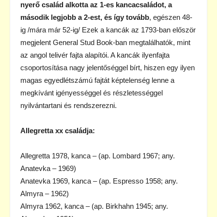
nyerő család alkotta az 1-es kancacsaládot, a
második legjobb a 2-est, és így tovább
, egészen 48-
ig /mára már 52-ig/ Ezek a kancák az 1793-ban először
megjelent General Stud Book-ban megtalálhatók, mint
az angol telivér fajta alapítói. A kancák ilyenfajta
csoportosítása nagy jelentőséggel bírt, hiszen egy ilyen
magas egyedlétszámú fajtát képtelenség lenne a
megkívánt igényességgel és részletességgel
nyilvántartani és rendszerezni.
Allegretta xx családja:
Allegretta 1978, kanca – (ap. Lombard 1967; any.
Anatevka – 1969)
Anatevka 1969, kanca – (ap. Espresso 1958; any.
Almyra – 1962)
Almyra 1962, kanca – (ap. Birkhahn 1945; any.