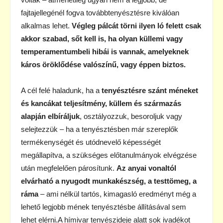
fajtajellegénél fogva továbbtenyésztésre kiválóan
alkalmas lehet.
Végleg pálcát törni ilyen ló felett csak
akkor szabad, sőt kell is, ha olyan küllemi vagy
temperamentumbeli hibái is vannak, amelyeknek
káros öröklődése valószínű, vagy éppen biztos.
A cél felé haladunk, ha a
tenyésztésre szánt méneket
és kancákat teljesítmény, küllem és származás
alapján elbíráljuk
, osztályozzuk, besoroljuk vagy
selejtezzük – ha a tenyésztésben már szereplők
termékenységét és utódnevelő képességét
megállapítva, a szükséges előtanulmányok elvégzése
után megfelelően párosítunk.
Az anyai vonaltól
elvárható a nyugodt munkakészség, a testtömeg, a
ráma
– ami nélkül tartós, kimagasló eredményt még a
lehető legjobb mének tenyésztésbe állításával sem
lehet elérni.A hímivar tenyészideje alatt sok ivadékot