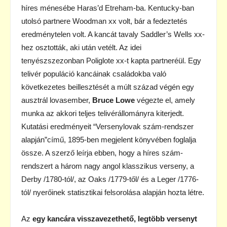
híres ménesébe Haras’d Etreham-ba. Kentucky-ban
utolsó partnere Woodman xx volt, bár a fedeztetés
eredménytelen volt. A kancát tavaly Saddler’s Wells xx-
hez osztották, aki után vetélt. Az idei
tenyészszezonban Poliglote xx-t kapta partneréül. Egy
telivér populáció kancáinak családokba való
következetes beillesztését a múlt század végén egy
ausztrál lovasember,
Bruce Lowe
végezte el, amely
munka az akkori teljes telivérállományra kiterjedt.
Kutatási eredményeit “Versenylovak szám-rendszer
alapján”című, 1895-ben megjelent könyvében foglalja
össze. A szerző leírja ebben, hogy a híres szám-
rendszert a három nagy angol klasszikus verseny, a
Derby /1780-tól/, az Oaks /1779-től/ és a Leger /1776-
tól/ nyerőinek statisztikai felsorolása alapján hozta létre.
Az
egy kancára visszavezethető, legtöbb versenyt