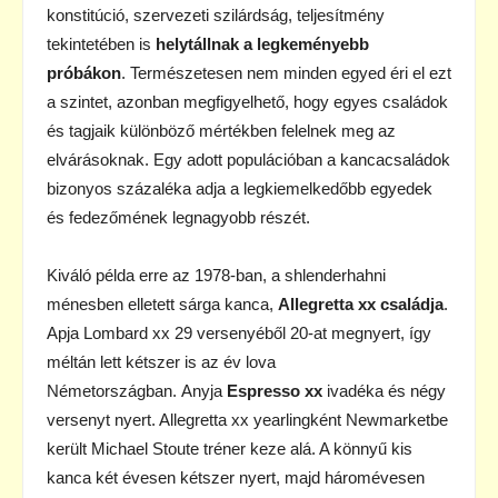
konstitúció, szervezeti szilárdság, teljesítmény
tekintetében is
helytállnak a legkeményebb
próbákon
. Természetesen nem minden egyed éri el ezt
a szintet, azonban megfigyelhető, hogy egyes családok
és tagjaik különböző mértékben felelnek meg az
elvárásoknak. Egy adott populációban a kancacsaládok
bizonyos százaléka adja a legkiemelkedőbb egyedek
és fedezőmének legnagyobb részét.
Kiváló példa erre az 1978-ban, a shlenderhahni
ménesben elletett sárga kanca,
Allegretta xx családja
.
Apja Lombard xx 29 versenyéből 20-at megnyert, így
méltán lett kétszer is az év lova
Németországban. Anyja
Espresso xx
ivadéka és négy
versenyt nyert. Allegretta xx yearlingként Newmarketbe
került Michael Stoute tréner keze alá. A könnyű kis
kanca két évesen kétszer nyert, majd háromévesen