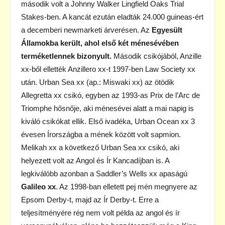
második volt a Johnny Walker Lingfield Oaks Trial
Stakes-ben. A kancát ezután eladták 24.000 guineas-ért
a decemberi newmarketi árverésen. Az
Egyesült
Államokba került, ahol első két ménesévében
terméketlennek bizonyult.
Második csikójából, Anzille
xx-ből ellették Anzillero xx-t 1997-ben Law Society xx
után. Urban Sea xx (ap.: Miswaki xx) az ötödik
Allegretta xx csikó, egyben az 1993-as Prix de l’Arc de
Triomphe hősnője, aki ménesévei alatt a mai napig is
kiváló csikókat ellik. Első ivadéka, Urban Ocean xx 3
évesen Írországba a mének között volt sapmion.
Melikah xx a következő Urban Sea xx csikó, aki
helyezett volt az Angol és Ír Kancadíjban is. A
legkiválóbb azonban a Saddler’s Wells xx apaságú
Galileo xx
. Az 1998-ban elletett pej mén megnyere az
Epsom Derby-t, majd az Ír Derby-t. Erre a
teljesítményére rég nem volt példa az angol és ír