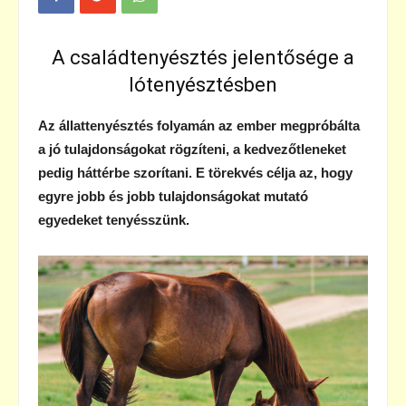
A családtenyésztés jelentősége a
lótenyésztésben
Az állattenyésztés folyamán az ember megpróbálta
a jó tulajdonságokat rögzíteni, a kedvezőtleneket
pedig háttérbe szorítani. E törekvés célja az, hogy
egyre jobb és jobb tulajdonságokat mutató
egyedeket tenyésszünk.