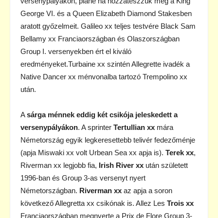
versenypályákon, pláne ha hozzáteszzük még a King
George VI. és a Queen Elizabeth Diamond Stakesben
aratott győzelmeit. Galileo xx teljes testvére Black Sam
Bellamy xx Franciaországban és Olaszországban
Group I. versenyekben ért el kiváló
eredményeket.Turbaine xx szintén Allegrette ivadék a
Native Dancer xx ménvonalba tartozó Trempolino xx
után.
A
sárga ménnek eddig két csikója jeleskedett a
versenypályákon
. A sprinter
Tertullian xx
mára
Németország egyik legkeresettebb telivér fedezőménje
(apja Miswaki xx volt Urbean Sea xx apja is).
Terek xx
,
Riverman xx legjobb fia,
Irish River xx
után született
1996-ban és Group 3-as versenyt nyert
Németországban.
Riverman xx
az apja a soron
következő Allegretta xx csikónak is. Allez Les
Trois xx
Franciaországban megnyerte a Prix de Flore Group 3-