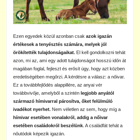
Ezen egyedek közül azonban csak
azok igazán
értékesek a tenyésztés számára, melyek jól
örökítették tulajdonságaikat.
El kell gondolkozni tehát
azon, mi az, ami egy adott tulajdonságot hosszú időn át
magában foglal, fejleszt és erősít úgy, hogy azt közben
eredetiségében megőrzi. A kérdésre a válasz: a nőivar.
Ez a továbbfejlődés alappillére, az anyai vér
továbbvivője, amelyből a szintén
legjobb anyától
származó hímivarral párosítva, őket felülmúló
ivadékot nyerhet.
Nem véletlen az sem, hogy míg a
hímivar esetében vonalakról, addig a nőivar
esetében családokról beszélünk
. A családfát tehát a
nőutódok képezik igazán.