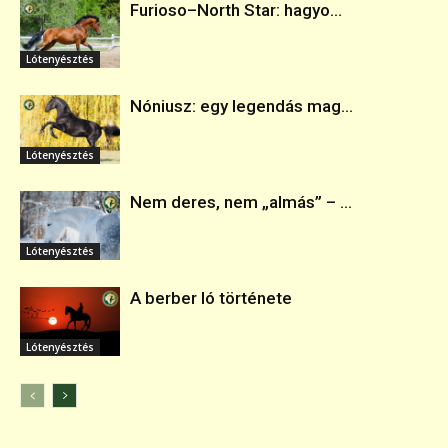
Furioso–North Star: hagyo...
Lótenyésztés
Nóniusz: egy legendás mag...
Lótenyésztés
Nem deres, nem „almás” – ...
Lótenyésztés
A berber ló története
Lótenyésztés