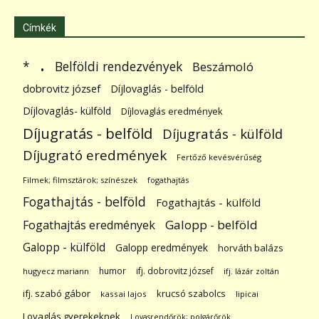
Címkék
.
Belföldi rendezvények
*
Beszámoló
dobrovitz józsef
Díjlovaglás - belföld
Díjlovaglás- külföld
Díjlovaglás eredmények
Díjugratás - belföld
Díjugratás - külföld
Díjugrató eredmények
Fertőző kevésvérűség
Filmek; filmsztárok; színészek
fogathajtás
Fogathajtás - belföld
Fogathajtás - külföld
Galopp - belföld
Fogathajtás eredmények
Galopp - külföld
Galopp eredmények
horváth balázs
humor
ifj. dobrovitz józsef
hugyecz mariann
ifj. lázár zoltán
ifj. szabó gábor
krucsó szabolcs
kassai lajos
lipicai
Lovaglás gyerekeknek
Lovasrendőrök; polgárőrök