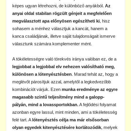
képes ugyan létrehozni, de különböző anyákból.
Az
anyai oldal stabilan rögzült génjeit a megfelelően
megválasztott apa előnyösen egészítheti ki
, hisz
sohasem a ménhez választjuk a kancát, hanem a
kanca családjának, illetve saját tulajdonságait ismerve
választunk számára komplementer mént.
A tökéletességre való törekvés iránya valóban ez, de a
legjobbat a legjobbal elv nehezen valósítható meg,
különösen a lótenyésztésben
. Marad tehát az, hogy a
meglévőt párosítjuk azzal, amelytől a legkedvezőbb
kombinációt várjuk. Ezen
munka eredménye az egyre
magasabb szintű teljesítmény mind a galopp-
pályán, mind a lovassportokban.
A fejlődési folyamat
azonban egyre lassul, mint minden, ami a tökéletesség
felé tart. A
lótenyésztés célja ma már elsősorban
olyan egyedek kitenyésztésére korlátozódik
, melyek