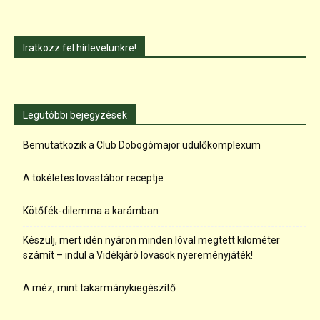
Iratkozz fel hírlevelünkre!
Legutóbbi bejegyzések
Bemutatkozik a Club Dobogómajor üdülőkomplexum
A tökéletes lovastábor receptje
Kötőfék-dilemma a karámban
Készülj, mert idén nyáron minden lóval megtett kilométer
számít – indul a Vidékjáró lovasok nyereményjáték!
A méz, mint takarmánykiegészítő