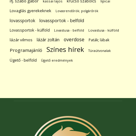
ifj. szabó gábor
krucsó szabolcs
kassai lajos
lipicai
Lovaglás gyerekeknek
Lovasrendőrök; polgárőrök
lovassportok
lovassportok - belföld
Lovassportok - külföld
Lovastusa - belföld
Lovastusa - külföld
overdose
lázár zoltán
lázár vilmos
Paták; lábak
Színes hírek
Programajánló
Túraútvonalak
Ügető - belföld
Ügető eredmények