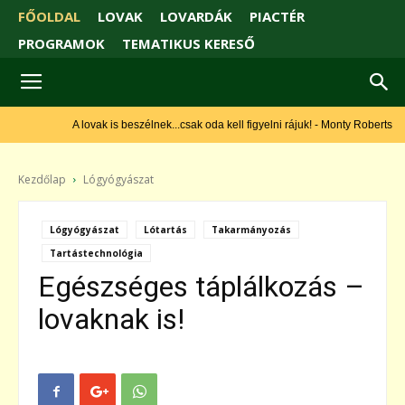
FŐOLDAL
LOVAK
LOVARDÁK
PIACTÉR
PROGRAMOK
TEMATIKUS KERESŐ
A lovak is beszélnek...csak oda kell figyelni rájuk! - Monty Roberts
Kezdőlap
Lógyógyászat
Lógyógyászat
Lótartás
Takarmányozás
Tartástechnológia
Egészséges táplálkozás –
lovaknak is!