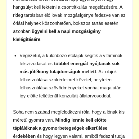
hangsúlyt kell fektetni a csontritkulás megelőzésére. A
rideg tartásban élő lovak mozgásigénye fedezve van az
óriási helynek köszönhetően, bokszos tartás esetén
azonban
ügyelni kell a napi mozgásigény
kielégítésére
.
Végezetül, a különböző étolajok segítik a vitaminok
felszívódását és
többlet energiát nyújtanak sok
más jótékony tulajdonságuk mellett
. Az olajok
felhasználása szakértelmet követel, helytelen
felhasználása szövődményeket vonhat maga után,
így előtte feltétlenül konzultálj állatorvosoddal.
Soha nem szabad megfeledkezni róla, hogy a lónak kis
méretű gyomra van.
Mindig lennie kell előtte
tápláléknak a gyomorbetegségek elkerülése
érdekében
és hogy legyen valami, amiből fedezni tudja