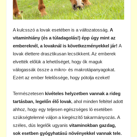
A kulcsszó a lovak esetében is a változatosság.
A
vitaminhiány (és a túladagolás!) épp úgy mint az
embereknél, a lovaknál is következményekkel jár!
A
lovak élettere drasztikusan lecsökkent. Az emberek
elvették előlük a lehetőséget, hogy ők maguk
válogassák össze a mikro- és makrotápanyagokat.
Ezért az ember felelőssége, hogy pótolja ezeket!
Természetesen
kivételes helyzetben vannak a rideg
tartásban, legelőn élő lovak
, ahol minden feltétel adott
ahhoz, hogy egy teljesen egészséges ló esetében
szükségtelenné váljon a kiegészítő takarmányozás. A
széles, dús legelők ugyanis
vitaminokban gazdag,
sok esetben gyógyhatású növényekkel vannak tele.