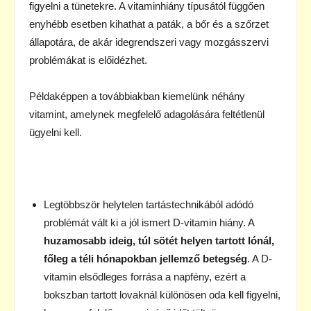
figyelni a tünetekre. A vitaminhiány típusától függően
enyhébb esetben kihathat a paták, a bőr és a szőrzet
állapotára, de akár idegrendszeri vagy mozgásszervi
problémákat is előidézhet.
Példaképpen a továbbiakban kiemelünk néhány
vitamint, amelynek megfelelő adagolására feltétlenül
ügyelni kell.
Legtöbbször helytelen tartástechnikából adódó
problémát vált ki a jól ismert D-vitamin hiány. A
huzamosabb ideig, túl sötét helyen tartott lónál,
főleg a téli hónapokban jellemző betegség
. A D-
vitamin elsődleges forrása a napfény, ezért a
bokszban tartott lovaknál különösen oda kell figyelni,