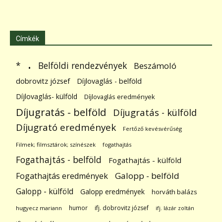
Címkék
.
Belföldi rendezvények
*
Beszámoló
dobrovitz józsef
Díjlovaglás - belföld
Díjlovaglás- külföld
Díjlovaglás eredmények
Díjugratás - belföld
Díjugratás - külföld
Díjugrató eredmények
Fertőző kevésvérűség
Filmek; filmsztárok; színészek
fogathajtás
Fogathajtás - belföld
Fogathajtás - külföld
Galopp - belföld
Fogathajtás eredmények
Galopp - külföld
Galopp eredmények
horváth balázs
humor
ifj. dobrovitz józsef
hugyecz mariann
ifj. lázár zoltán