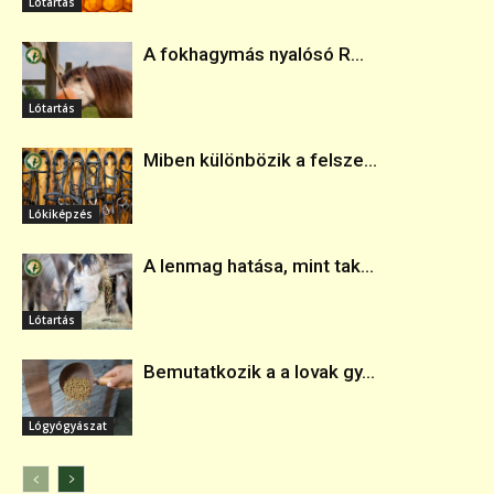
Lótartás
A fokhagymás nyalósó R...
Lótartás
Miben különbözik a felsze...
Lókiképzés
A lenmag hatása, mint tak...
Lótartás
Bemutatkozik a a lovak gy...
Lógyógyászat