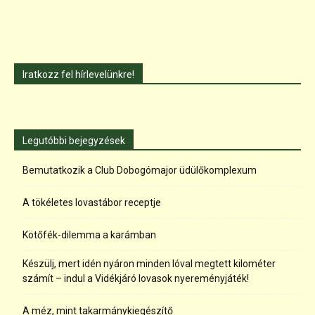
Iratkozz fel hírlevelünkre!
Legutóbbi bejegyzések
Bemutatkozik a Club Dobogómajor üdülőkomplexum
A tökéletes lovastábor receptje
Kötőfék-dilemma a karámban
Készülj, mert idén nyáron minden lóval megtett kilométer
számít – indul a Vidékjáró lovasok nyereményjáték!
A méz, mint takarmánykiegészítő