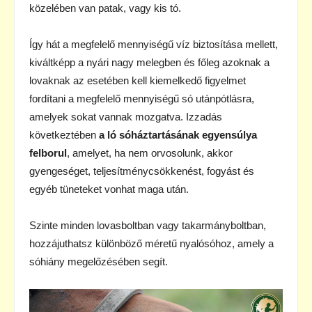
közelében van patak, vagy kis tó.
Így hát a megfelelő mennyiségű víz biztosítása mellett,
kiváltképp a nyári nagy melegben és főleg azoknak a
lovaknak az esetében kell kiemelkedő figyelmet
fordítani a megfelelő mennyiségű só utánpótlásra,
amelyek sokat vannak mozgatva. Izzadás
következtében
a ló sóháztartásának egyensúlya
felborul
, amelyet, ha nem orvosolunk, akkor
gyengeséget, teljesítménycsökkenést, fogyást és
egyéb tüneteket vonhat maga után.
Szinte minden lovasboltban vagy takarmányboltban,
hozzájuthatsz különböző méretű nyalósóhoz, amely a
sóhiány megelőzésében segít.