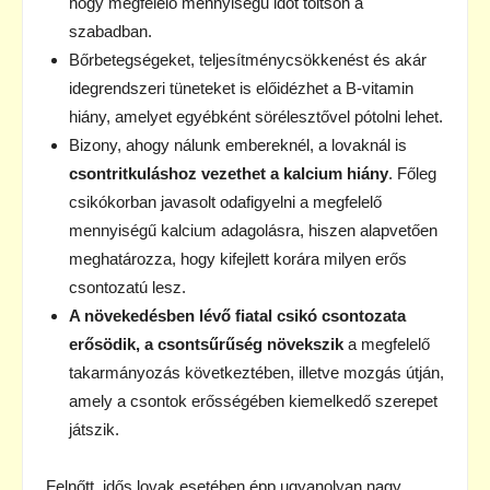
hogy megfelelő mennyiségű időt töltsön a
szabadban.
Bőrbetegségeket, teljesítménycsökkenést és akár
idegrendszeri tüneteket is előidézhet a B-vitamin
hiány, amelyet egyébként sörélesztővel pótolni lehet.
Bizony, ahogy nálunk embereknél, a lovaknál is
csontritkuláshoz vezethet a kalcium hiány
. Főleg
csikókorban javasolt odafigyelni a megfelelő
mennyiségű kalcium adagolásra, hiszen alapvetően
meghatározza, hogy kifejlett korára milyen erős
csontozatú lesz.
A növekedésben lévő fiatal csikó csontozata
erősödik, a csontsűrűség növekszik
a megfelelő
takarmányozás következtében, illetve mozgás útján,
amely a csontok erősségében kiemelkedő szerepet
játszik.
Felnőtt, idős lovak esetében épp ugyanolyan nagy