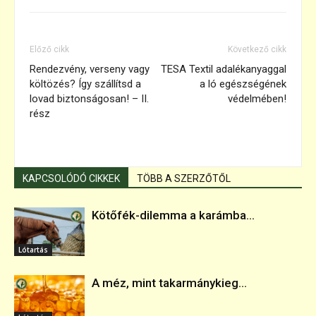
Előző cikk
Következő cikk
Rendezvény, verseny vagy
TESA Textil adalékanyaggal
költözés? Így szállítsd a
a ló egészségének
lovad biztonságosan! – II.
védelmében!
rész
KAPCSOLÓDÓ CIKKEK
TÖBB A SZERZŐTŐL
Kötőfék-dilemma a karámba...
Lótartás
A méz, mint takarmánykieg...