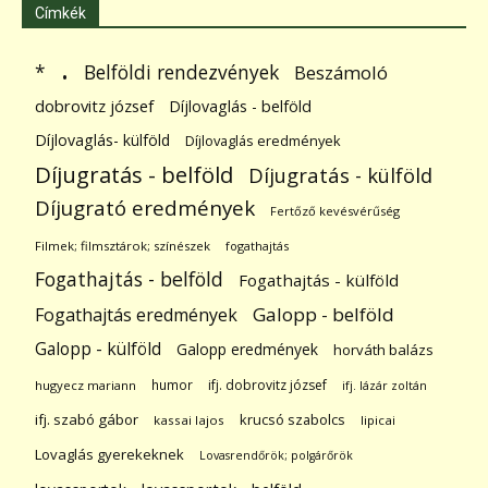
Címkék
.
Belföldi rendezvények
*
Beszámoló
dobrovitz józsef
Díjlovaglás - belföld
Díjlovaglás- külföld
Díjlovaglás eredmények
Díjugratás - belföld
Díjugratás - külföld
Díjugrató eredmények
Fertőző kevésvérűség
Filmek; filmsztárok; színészek
fogathajtás
Fogathajtás - belföld
Fogathajtás - külföld
Galopp - belföld
Fogathajtás eredmények
Galopp - külföld
Galopp eredmények
horváth balázs
humor
ifj. dobrovitz józsef
hugyecz mariann
ifj. lázár zoltán
ifj. szabó gábor
krucsó szabolcs
kassai lajos
lipicai
Lovaglás gyerekeknek
Lovasrendőrök; polgárőrök