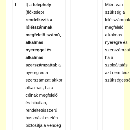
f
f) a
telephely
Miért van
(fióktelep)
szükség a
rendelkezik a
lólétszámna
lólétszámnak
megfelelő
megfelelő számú,
alkalmas
alkalmas
nyeregre és
nyereggel és
szerszámzat
alkalmas
ha a
szerszámzattal
; a
szolgáltatás
nyereg és a
azt nem tesz
szerszámzat akkor
szükségess
alkalmas, ha a
célnak megfelelő
és hibátlan,
rendeltetésszerű
használat esetén
biztosítja a vendég