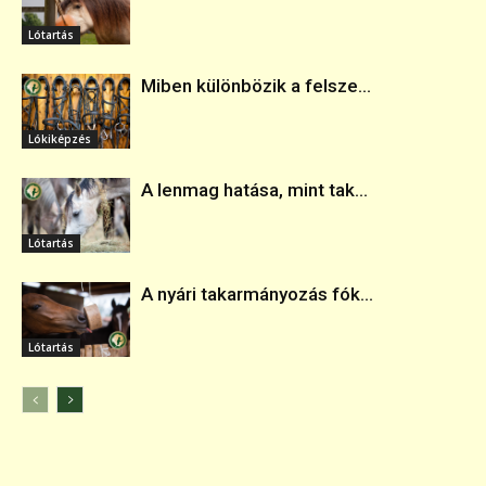
Lótartás
Miben különbözik a felsze...
Lókiképzés
A lenmag hatása, mint tak...
Lótartás
A nyári takarmányozás fók...
Lótartás