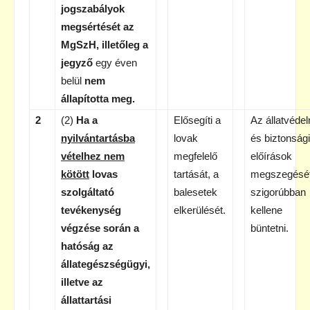
jogszabályok
megsértését az
MgSzH,
illetőleg
a
jegyző
egy éven
belül
nem
állapította meg.
2
(2)
Ha a
Elősegíti a
Az állatvédel
nyilvántartásba
lovak
és biztonsági
vételhez nem
megfelelő
előírások
kötött
lovas
tartását, a
megszegésé
szolgáltató
balesetek
szigorúbban
tevékenység
elkerülését.
kellene
végzése során a
büntetni.
hatóság az
állategészségügyi,
illetve az
állattartási