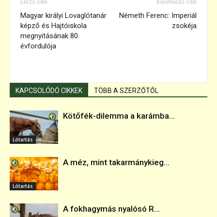
Előző cikk
Következő cikk
Magyar királyi Lovaglótanár
Németh Ferenc: Imperiál
képző és Hajtóiskola
zsokéja
megnyitásának 80.
évfordulója
KAPCSOLÓDÓ CIKKEK
TÖBB A SZERZŐTŐL
Kötőfék-dilemma a karámba...
Lótartás
A méz, mint takarmánykieg...
Lótartás
A fokhagymás nyalósó R...