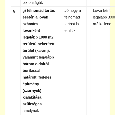
biztonságát,
g
g)
félnomád tartás
Jó hogy a
Lovanként
esetén a lovak
félnomád
legalább 300
számára
tartást is
m2 kellene.
lovanként
említik.
legalább 1000 m2
területű bekerített
terület (karám),
valamint legalább
három oldalról
borítással
határolt, fedeles
építmény
(szárnyék)
kialakítása
szükséges,
amelynek