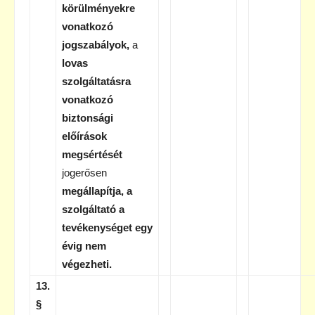
körülményekre
vonatkozó
jogszabályok,
a
lovas
szolgáltatásra
vonatkozó
biztonsági
előírások
megsértését
jogerősen
megállapítja,
a
szolgáltató a
tevékenységet egy
évig nem
végezheti.
13.
§