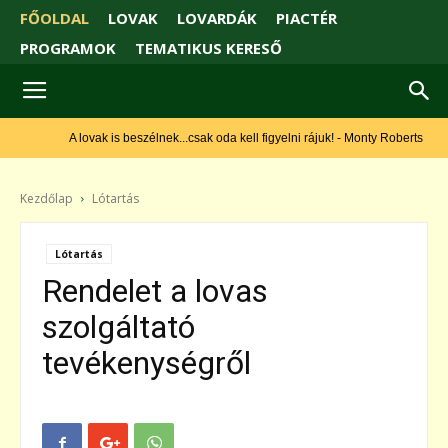
FŐOLDAL
LOVAK
LOVARDÁK
PIACTÉR
PROGRAMOK
TEMATIKUS KERESŐ
A lovak is beszélnek...csak oda kell figyelni rájuk! - Monty Roberts
Kezdőlap
Lótartás
Lótartás
Rendelet a lovas
szolgáltató
tevékenységről