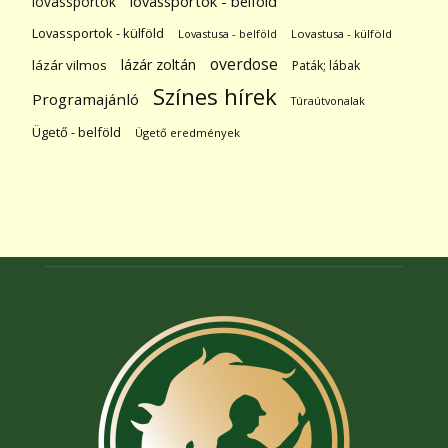
lovassportok
lovassportok - belföld
Lovassportok - külföld
Lovastusa - belföld
Lovastusa - külföld
overdose
lázár zoltán
lázár vilmos
Paták; lábak
Színes hírek
Programajánló
Túraútvonalak
Ügető - belföld
Ügető eredmények