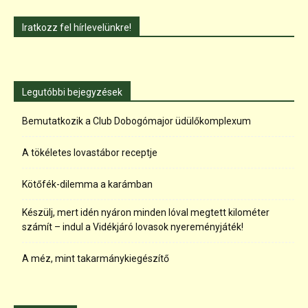
Iratkozz fel hírlevelünkre!
Legutóbbi bejegyzések
Bemutatkozik a Club Dobogómajor üdülőkomplexum
A tökéletes lovastábor receptje
Kötőfék-dilemma a karámban
Készülj, mert idén nyáron minden lóval megtett kilométer
számít – indul a Vidékjáró lovasok nyereményjáték!
A méz, mint takarmánykiegészítő