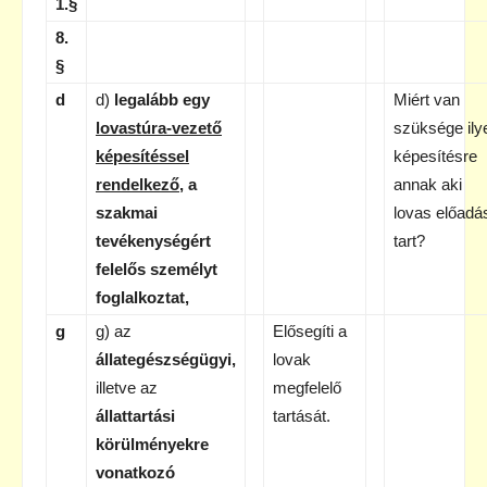
1.§
8.
§
d
d)
legalább egy
Miért van
lovastúra-vezető
szüksége ily
képesítéssel
képesítésre
rendelkező
, a
annak aki
szakmai
lovas előadá
tevékenységért
tart?
felelős személyt
foglalkoztat,
g
g) az
Elősegíti a
állategészségügyi,
lovak
illetve az
megfelelő
állattartási
tartását.
körülményekre
vonatkozó