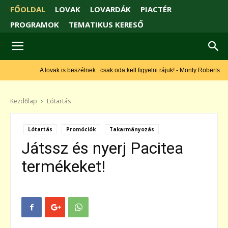
FŐOLDAL
LOVAK
LOVARDÁK
PIACTÉR
PROGRAMOK
TEMATIKUS KERESŐ
A lovak is beszélnek...csak oda kell figyelni rájuk! - Monty Roberts
Kezdőlap
Lótartás
Lótartás
Promóciók
Takarmányozás
Játssz és nyerj Pacitea
termékeket!