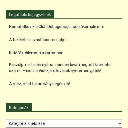
Legutóbbi bejegyzések
Bemutatkozik a Club Dobogómajor üdülőkomplexum
A tökéletes lovastábor receptje
Kötőfék-dilemma a karámban
Készülj, mert idén nyáron minden lóval megtett kilométer
számít – indul a Vidékjáró lovasok nyereményjáték!
A méz, mint takarmánykiegészítő
Kategóriák
Kategóriák