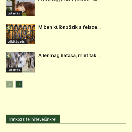
Lótartás
Miben különbözik a felsze...
Lókiképzés
A lenmag hatása, mint tak...
Lótartás
Iratkozz fel hírlevelünkre!