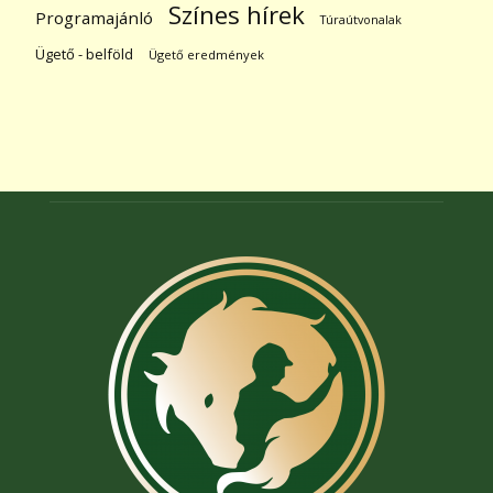
Színes hírek
Programajánló
Túraútvonalak
Ügető - belföld
Ügető eredmények