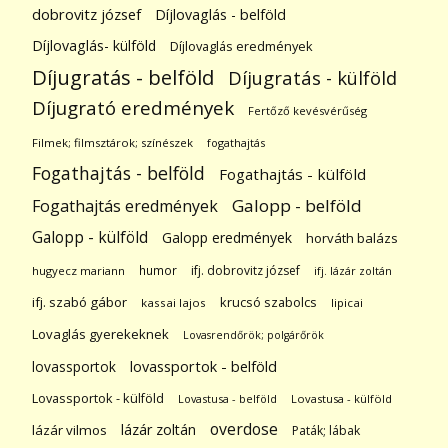
dobrovitz józsef
Díjlovaglás - belföld
Díjlovaglás- külföld
Díjlovaglás eredmények
Díjugratás - belföld
Díjugratás - külföld
Díjugrató eredmények
Fertőző kevésvérűség
Filmek; filmsztárok; színészek
fogathajtás
Fogathajtás - belföld
Fogathajtás - külföld
Galopp - belföld
Fogathajtás eredmények
Galopp - külföld
Galopp eredmények
horváth balázs
humor
ifj. dobrovitz józsef
hugyecz mariann
ifj. lázár zoltán
ifj. szabó gábor
krucsó szabolcs
kassai lajos
lipicai
Lovaglás gyerekeknek
Lovasrendőrök; polgárőrök
lovassportok
lovassportok - belföld
Lovassportok - külföld
Lovastusa - belföld
Lovastusa - külföld
overdose
lázár zoltán
lázár vilmos
Paták; lábak