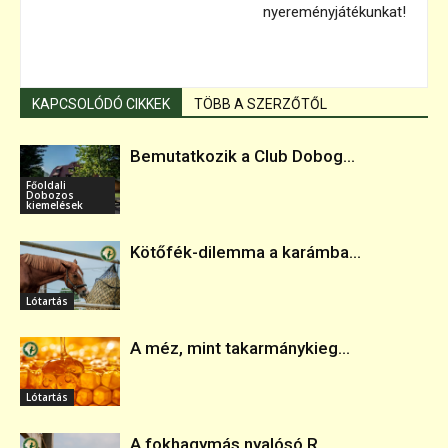
nyereményjátékunkat!
KAPCSOLÓDÓ CIKKEK
TÖBB A SZERZŐTŐL
Bemutatkozik a Club Dobog...
Főoldali
Dobozos
kiemelések
Kötőfék-dilemma a karámba...
Lótartás
A méz, mint takarmánykieg...
Lótartás
A fokhagymás nyalósó R...