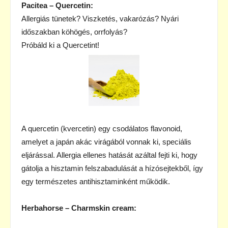
Pacitea – Quercetin:
Allergiás tünetek? Viszketés, vakarózás? Nyári
időszakban köhögés, orrfolyás?
Próbáld ki a Quercetint!
A quercetin (kvercetin) egy csodálatos flavonoid,
amelyet a japán akác virágából vonnak ki, speciális
eljárással. Allergia ellenes hatását azáltal fejti ki, hogy
gátolja a hisztamin felszabadulását a hízósejtekből, így
egy természetes antihisztaminként működik.
Herbahorse – Charmskin cream: