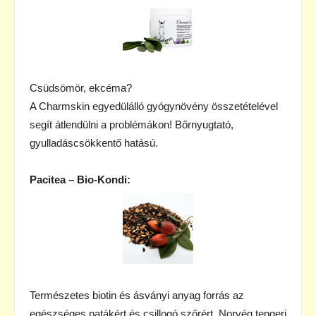
Csüdsömör, ekcéma?
A Charmskin egyedülálló gyógynövény összetételével
segít átlendülni a problémákon! Bőrnyugtató,
gyulladáscsökkentő hatású.
Pacitea – Bio-Kondi:
Természetes biotin és ásványi anyag forrás az
egészséges patákért és csillogó szőrért. Norvég tengeri