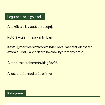
Legutóbbi bejegyzések
A tökéletes lovastábor receptje
Kötőfék-dilemma a karámban
Készülj, mert idén nyáron minden lóval megtett kilométer
számít – indul a Vidékjáró lovasok nyereményjáték!
A méz, mint takarmánykiegészítő
A lóúsztatás módjai és előnyei
Kategóriák
Kategóriák