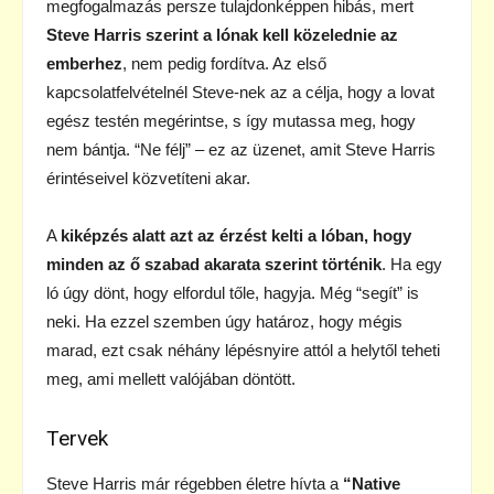
megfogalmazás persze tulajdonképpen hibás, mert
Steve Harris szerint a lónak kell közelednie az
emberhez
, nem pedig fordítva. Az első
kapcsolatfelvételnél Steve-nek az a célja, hogy a lovat
egész testén megérintse, s így mutassa meg, hogy
nem bántja. “Ne félj” – ez az üzenet, amit Steve Harris
érintéseivel közvetíteni akar.
A
kiképzés alatt azt az érzést kelti a lóban, hogy
minden az ő szabad akarata szerint történik
. Ha egy
ló úgy dönt, hogy elfordul tőle, hagyja. Még “segít” is
neki. Ha ezzel szemben úgy határoz, hogy mégis
marad, ezt csak néhány lépésnyire attól a helytől teheti
meg, ami mellett valójában döntött.
Tervek
Steve Harris már régebben életre hívta a
“Native