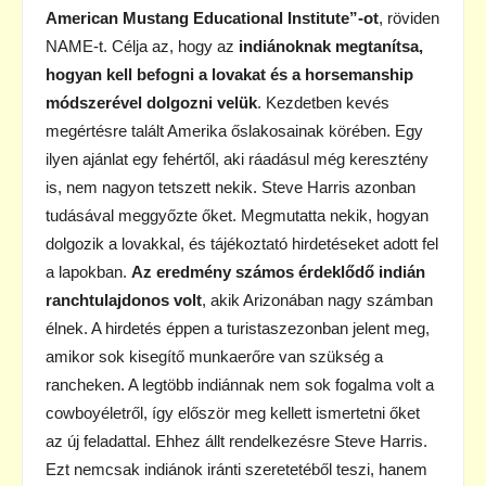
American Mustang Educational Institute”-ot
, röviden
NAME-t. Célja az, hogy az
indiánoknak megtanítsa,
hogyan kell befogni a lovakat és a horsemanship
módszerével dolgozni velük
. Kezdetben kevés
megértésre talált Amerika őslakosainak körében. Egy
ilyen ajánlat egy fehértől, aki ráadásul még keresztény
is, nem nagyon tetszett nekik. Steve Harris azonban
tudásával meggyőzte őket. Megmutatta nekik, hogyan
dolgozik a lovakkal, és tájékoztató hirdetéseket adott fel
a lapokban.
Az eredmény számos érdeklődő indián
ranchtulajdonos volt
, akik Arizonában nagy számban
élnek. A hirdetés éppen a turistaszezonban jelent meg,
amikor sok kisegítő munkaerőre van szükség a
rancheken. A legtöbb indiánnak nem sok fogalma volt a
cowboyéletről, így először meg kellett ismertetni őket
az új feladattal. Ehhez állt rendelkezésre Steve Harris.
Ezt nemcsak indiánok iránti szeretetéből teszi, hanem