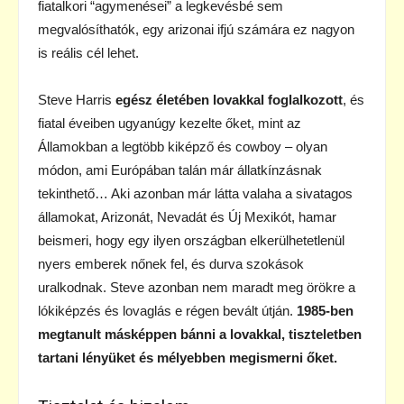
fiatalkori “agymenései” a legkevésbé sem
megvalósíthatók, egy arizonai ifjú számára ez nagyon
is reális cél lehet.
Steve Harris
egész életében lovakkal foglalkozott
, és
fiatal éveiben ugyanúgy kezelte őket, mint az
Államokban a legtöbb kiképző és cowboy – olyan
módon, ami Európában talán már állatkínzásnak
tekinthető… Aki azonban már látta valaha a sivatagos
államokat, Arizonát, Nevadát és Új Mexikót, hamar
beismeri, hogy egy ilyen országban elkerülhetetlenül
nyers emberek nőnek fel, és durva szokások
uralkodnak. Steve azonban nem maradt meg örökre a
lókiképzés és lovaglás e régen bevált útján.
1985-ben
megtanult másképpen bánni a lovakkal, tiszteletben
tartani lényüket és mélyebben megismerni őket.