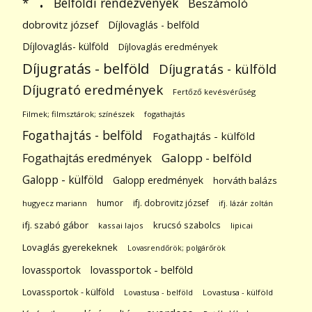
Belföldi rendezvények
*
Beszámoló
dobrovitz józsef
Díjlovaglás - belföld
Díjlovaglás- külföld
Díjlovaglás eredmények
Díjugratás - belföld
Díjugratás - külföld
Díjugrató eredmények
Fertőző kevésvérűség
Filmek; filmsztárok; színészek
fogathajtás
Fogathajtás - belföld
Fogathajtás - külföld
Galopp - belföld
Fogathajtás eredmények
Galopp - külföld
Galopp eredmények
horváth balázs
humor
ifj. dobrovitz józsef
hugyecz mariann
ifj. lázár zoltán
ifj. szabó gábor
krucsó szabolcs
kassai lajos
lipicai
Lovaglás gyerekeknek
Lovasrendőrök; polgárőrök
lovassportok
lovassportok - belföld
Lovassportok - külföld
Lovastusa - belföld
Lovastusa - külföld