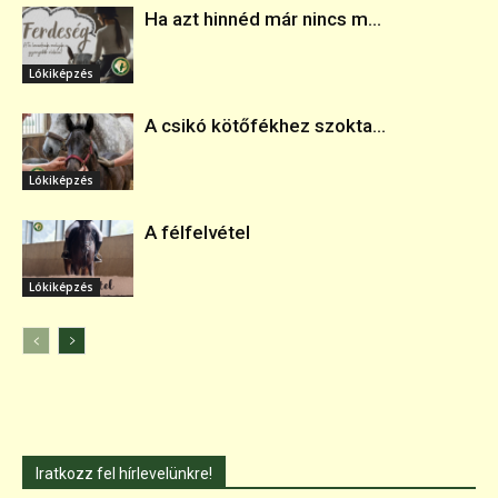
Ha azt hinnéd már nincs m...
Lókiképzés
A csikó kötőfékhez szokta...
Lókiképzés
A félfelvétel
Lókiképzés
Iratkozz fel hírlevelünkre!