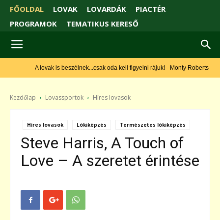
FŐOLDAL
LOVAK
LOVARDÁK
PIACTÉR
PROGRAMOK
TEMATIKUS KERESŐ
A lovak is beszélnek...csak oda kell figyelni rájuk! - Monty Roberts
Kezdőlap
Lovassportok
Híres lovasok
Híres lovasok
Lókiképzés
Természetes lókiképzés
Steve Harris, A Touch of
Love – A szeretet érintése