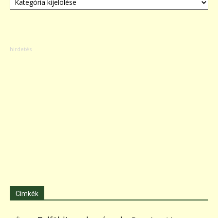
Címkék
.