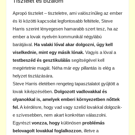
Tisztelet és bizalom
Apropó tisztelet – tiszteletre, ami valószínűleg az ember
és ló közötti kapcsolat legfontosabb feltétele, Steve
Harris szerint lényegesen hamarabb szert tesz, ha az
ember a lovak nyelvén kommunikál négylábú
barátjával.
Ha valaki lóval akar dolgozni, úgy kell
viselkednie, mint egy másik lónak.
Vagyis a lóval a
testbeszéd és gesztikulálás
segítségével kell
megértetnie magát. Néha már egy pillantás is elég a
helyzet tisztázására.
Steve Harris életében rengeteg tapasztalatot gyűjtött a
lovak kiképzésében.
Dolgozott vadlovakkal és
olyanokkal is, amelyek emberi környezetben nőttek
fel.
A kérdésre, hogy vad vagy szelíd lovakkal dolgozik-
e szívesebben, nem akart konkrétan válaszolni.
Egyrészt
vonzza, hogy
különösen
problémás
belovagolt lovakkal foglalkozzon
, illetve a