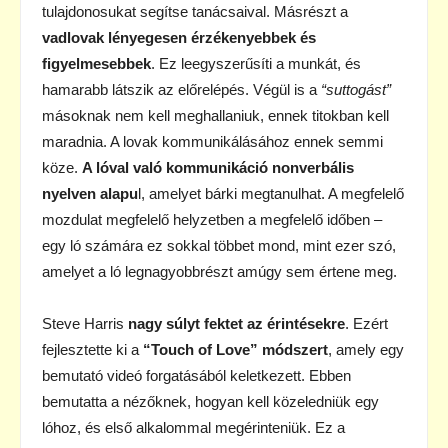
tulajdonosukat segítse tanácsaival. Másrészt a
vadlovak lényegesen érzékenyebbek és
figyelmesebbek
. Ez leegyszerűsíti a munkát, és
hamarabb látszik az előrelépés. Végül is a
“suttogást”
másoknak nem kell meghallaniuk, ennek titokban kell
maradnia. A lovak kommunikálásához ennek semmi
köze.
A lóval való kommunikáció nonverbális
nyelven alapu
l, amelyet bárki megtanulhat. A megfelelő
mozdulat megfelelő helyzetben a megfelelő időben –
egy ló számára ez sokkal többet mond, mint ezer szó,
amelyet a ló legnagyobbrészt amúgy sem értene meg.
Steve Harris
nagy súlyt fektet az érintésekre
. Ezért
fejlesztette ki a
“Touch of Love” módszert
, amely egy
bemutató videó forgatásából keletkezett. Ebben
bemutatta a nézőknek, hogyan kell közeledniük egy
lóhoz, és első alkalommal megérinteniük. Ez a