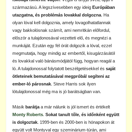
származású. A legszívesebben egy ideig
Európában
utazgatna, és problémás lovakkal dolgozna
. Ha
olyan lóval kell dolgoznia, amely lovagolhatatlannak
vagy bakkolósnak számít, ami nemritkán előfordul,
először a tulajdonosával vezetteti elő, és megnézi a
munkáját. Ezután egy fél órát dolgozik a lóval, ezzel
megmutatja, hogy mindig az embertől, kisugárzásától
és lovakkal való bánásmódjától függ, hogyan reagál a
ló. A tulajdonossal folytatott beszélgetésekkel és
saját
ötleteinek bemutatásával megpróbál segíteni az
ember-ló párosnak
. Steve Harris sok ilyen
lótulajdonossal még ma is jó barátságban van.
Másik
barátja
a már nálunk is jól ismert és értékelt
Monty Roberts
.
Sokat tanult tőle, és időnként együtt
is dolgoztak
. 1999-ben és 2000-ben is hónapokon át
együtt volt Montyval egy szeminárium-túrán, ami