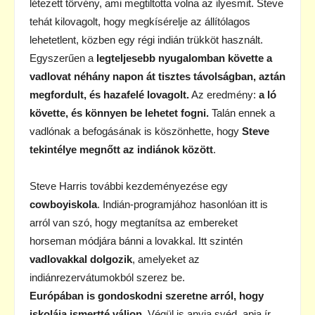
létezett törvény, ami megtiltotta volna az ilyesmit. Steve
tehát kilovagolt, hogy megkísérelje az állítólagos
lehetetlent, közben egy régi indián trükköt használt.
Egyszerűen a
legteljesebb nyugalomban követte a
vadlovat néhány napon át tisztes távolságban, aztán
megfordult, és hazafelé lovagolt.
Az eredmény:
a ló
követte, és könnyen be lehetet fogni.
Talán ennek a
vadlónak a befogásának is köszönhette, hogy
Steve
tekintélye megnőtt az indiánok között
.
Steve Harris további kezdeményezése egy
cowboyiskola
. Indián-programjához hasonlóan itt is
arról van szó, hogy megtanítsa az embereket
horseman módjára bánni a lovakkal. Itt szintén
vadlovakkal dolgozik
, amelyeket az
indiánrezervátumokból szerez be.
Európában is gondoskodni szeretne arról, hogy
iskolája ismertté váljon
. Végül is anyja svéd, apja ír