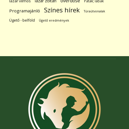
overdose
lázár zoltán
lázár vilmos
Paták; lábak
Színes hírek
Programajánló
Túraútvonalak
Ügető - belföld
Ügető eredmények