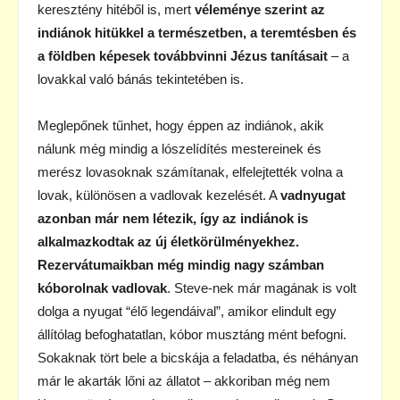
keresztény hitéből is, mert
véleménye szerint az
indiánok hitükkel a természetben, a teremtésben és
a földben képesek továbbvinni Jézus tanításait
– a
lovakkal való bánás tekintetében is.
Meglepőnek tűnhet, hogy éppen az indiánok, akik
nálunk még mindig a lószelídítés mestereinek és
merész lovasoknak számítanak, elfelejtették volna a
lovak, különösen a vadlovak kezelését. A
vadnyugat
azonban már nem létezik, így az indiánok is
alkalmazkodtak az új életkörülményekhez.
Rezervátumaikban még mindig nagy számban
kóborolnak vadlovak
. Steve-nek már magának is volt
dolga a nyugat “élő legendáival”, amikor elindult egy
állítólag befoghatatlan, kóbor musztáng mént befogni.
Sokaknak tört bele a bicskája a feladatba, és néhányan
már le akarták lőni az állatot – akkoriban még nem