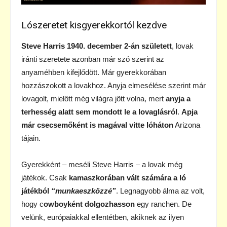
Lószeretet kisgyerekkortól kezdve
Steve Harris 1940. december 2-án született
, lovak
iránti szeretete azonban már szó szerint az
anyaméhben kifejlődött. Már gyerekkorában
hozzászokott a lovakhoz. Anyja elmesélése szerint már
lovagolt, mielőtt még világra jött volna, mert
anyja a
terhesség alatt sem mondott le a lovaglásról
.
Apja
már csecsemőként is magával vitte lóháton
Arizona
tájain.
Gyerekként – meséli Steve Harris – a lovak még
játékok. Csak
kamaszkorában vált számára a ló
játékból
“munkaeszközzé”
. Legnagyobb álma az volt,
hogy c
owboyként dolgozhasson
egy ranchen. De
velünk, európaiakkal ellentétben, akiknek az ilyen