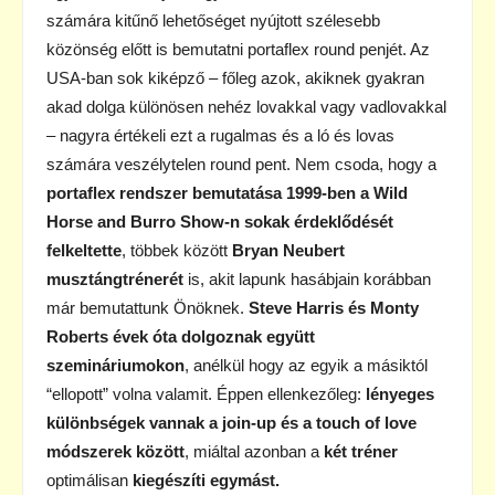
számára kitűnő lehetőséget nyújtott szélesebb
közönség előtt is bemutatni portaflex round penjét. Az
USA-ban sok kiképző – főleg azok, akiknek gyakran
akad dolga különösen nehéz lovakkal vagy vadlovakkal
– nagyra értékeli ezt a rugalmas és a ló és lovas
számára veszélytelen round pent. Nem csoda, hogy a
portaflex rendszer bemutatása 1999-ben a Wild
Horse and Burro Show-n sokak érdeklődését
felkeltette
, többek között
Bryan Neubert
musztángtrénerét
is, akit lapunk hasábjain korábban
már bemutattunk Önöknek.
Steve Harris és Monty
Roberts évek óta dolgoznak együtt
szemináriumokon
, anélkül hogy az egyik a másiktól
“ellopott” volna valamit. Éppen ellenkezőleg:
lényeges
különbségek vannak a join-up és a touch of love
módszerek között
, miáltal azonban a
két tréner
optimálisan
kiegészíti egymást.