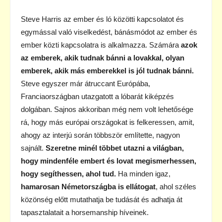
Steve Harris az ember és ló közötti kapcsolatot és
egymással való viselkedést, bánásmódot az ember és
ember közti kapcsolatra is alkalmazza. Számára
azok
az emberek, akik tudnak bánni a lovakkal, olyan
emberek, akik más emberekkel is jól tudnak bánni.
Steve egyszer már átruccant Európába,
Franciaországban utazgatott a lóbarát kiképzés
dolgában. Sajnos akkoriban még nem volt lehetősége
rá, hogy más európai országokat is felkeressen, amit,
ahogy az interjú során többször említette, nagyon
sajnált.
Szeretne minél többet utazni a világban,
hogy mindenféle embert és lovat megismerhessen,
hogy segíthessen, ahol tud.
Ha minden igaz,
hamarosan Németországba is ellátogat
, ahol széles
közönség előtt mutathatja be tudását és adhatja át
tapasztalatait a horsemanship híveinek.