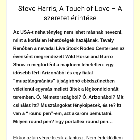
Steve Harris, A Touch of Love – A
szeretet érintése
Az USA-t néha tényleg nem lehet másnak nevezni,
mint a korlátlan lehetőségek hazájának. Tavaly
Renóban a nevadai Live Stock Rodeo Centerben az
évenként megrendezett Wild Horse and Burro
Show-n megtörtént a majdnem lehetetlen: egy
idősebb férfi Arizonából és egy fiatal
“musztángmániás” újságírónő ebédszünetben
véletlenül egymás mellett ültek a légkondicionált
teremben. Ó, Németországból? Ó, Arizonából? Mit
csinálsz itt? Musztángokat fényképezek, és te? Itt
van a “round pen”-em, azt akarom bemutatni.
Milyen round pen? Egy portaflex round pen…
Ekkor aztán végre leesik a tantusz. Nem érdeklődtem