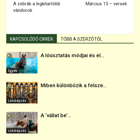
A zebrák a legkitartóbb
Március 15 – versek
vándorok
KAPCSOLÓDÓ CIKKEK
TÖBB A SZERZŐTŐL
A lóúsztatás módjai és el...
Egyéb
Miben különbözik a felsze...
Lókiképzés
A ‘vállat be’...
Lókiképzés