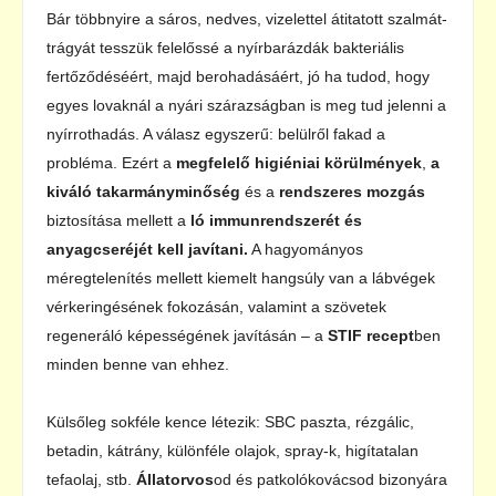
Bár többnyire a sáros, nedves, vizelettel átitatott szalmát-
trágyát tesszük felelőssé a nyírbarázdák bakteriális
fertőződéséért, majd berohadásáért, jó ha tudod, hogy
egyes lovaknál a nyári szárazságban is meg tud jelenni a
nyírrothadás. A válasz egyszerű: belülről fakad a
probléma. Ezért a
megfelelő higiéniai körülmények
,
a
kiváló takarmányminőség
és a
rendszeres mozgás
biztosítása mellett a
ló immunrendszerét és
anyagcseréjét kell javítani.
A hagyományos
méregtelenítés mellett kiemelt hangsúly van a lábvégek
vérkeringésének fokozásán, valamint a szövetek
regeneráló képességének javításán – a
STIF recept
ben
minden benne van ehhez.
Külsőleg sokféle kence létezik: SBC paszta, rézgálic,
betadin, kátrány, különféle olajok, spray-k, higítatalan
tefaolaj, stb.
Állatorvos
od és patkolókovácsod bizonyára