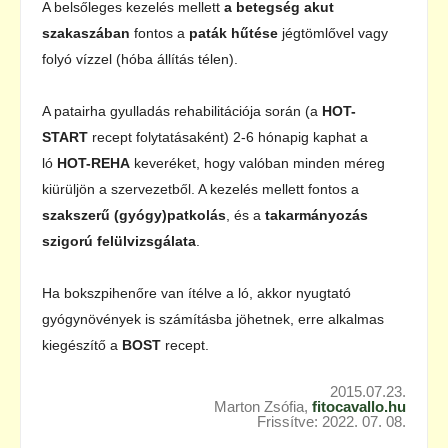
A belsőleges kezelés mellett
a betegség akut
szakaszában
fontos a
paták hűtése
jégtömlővel vagy
folyó vízzel (hóba állítás télen).
A patairha gyulladás rehabilitációja során (a
HOT-
START
recept folytatásaként) 2-6 hónapig kaphat a
ló
HOT-REHA
keveréket, hogy valóban minden méreg
kiürüljön a szervezetből. A kezelés mellett fontos a
szakszerű (gyógy)patkolás
, és a
takarmányozás
szigorú felülvizsgálata
.
Ha bokszpihenőre van ítélve a ló, akkor nyugtató
gyógynövények is számításba jöhetnek, erre alkalmas
kiegészítő a
BOST
recept.
2015.07.23.
Marton Zsófia,
fitocavallo.hu
Frissítve: 2022. 07. 08.