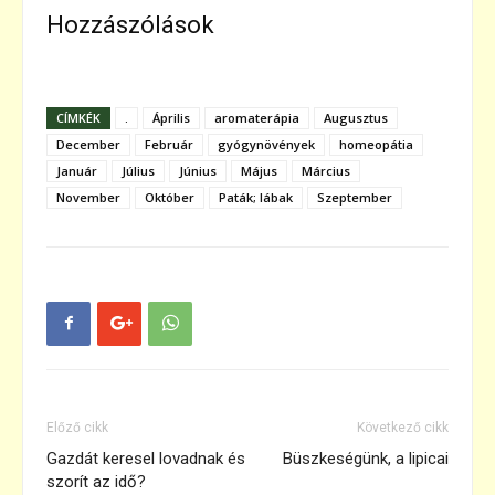
Hozzászólások
CÍMKÉK
.
Április
aromaterápia
Augusztus
December
Február
gyógynövények
homeopátia
Január
Július
Június
Május
Március
November
Október
Paták; lábak
Szeptember
Előző cikk
Következő cikk
Gazdát keresel lovadnak és
Büszkeségünk, a lipicai
szorít az idő?