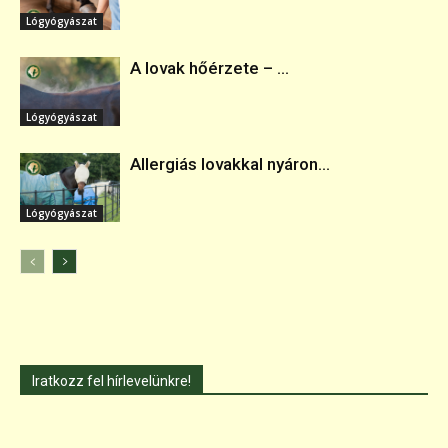
Lógyógyászat
A lovak hőérzete – ...
Lógyógyászat
Allergiás lovakkal nyáron...
Lógyógyászat
Iratkozz fel hírlevelünkre!