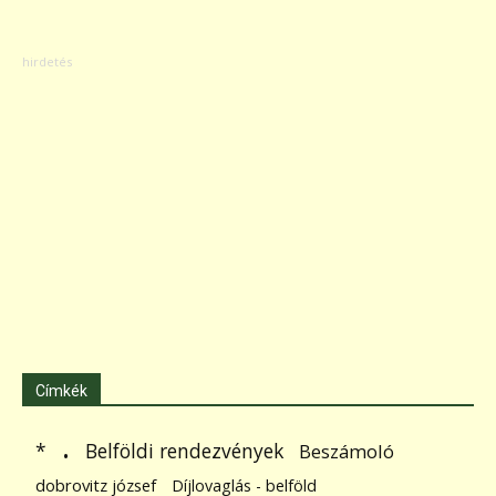
Címkék
.
Belföldi rendezvények
*
Beszámoló
dobrovitz józsef
Díjlovaglás - belföld