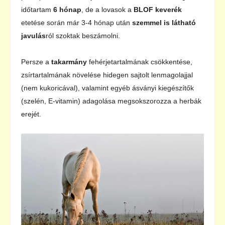
időtartam
6 hónap
, de a lovasok a
BLOF keverék
etetése során már 3-4 hónap után
szemmel is látható
javulás
ról szoktak beszámolni.
Persze a
takarmány
fehérjetartalmának csökkentése,
zsírtartalmának növelése hidegen sajtolt lenmagolajjal
(nem kukoricával), valamint egyéb ásványi kiegészítők
(szelén, E-vitamin) adagolása megsokszorozza a herbák
erejét.