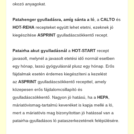
okozó anyagokat.
Patahenger gyulladásra, amíg sánta a ló
, a
CALTO
és
HOT-REHA
recepteket együtt lehet etetni, ezeknek jó
kiegészítése
ASPRINT
gyulladáscsökkentő recept.
Patairha akut gyulladásnál
a
HOT-START
recept
javasolt, melynél a javasolt etetési idő normál esetben
egy hónap, lassú gyógyulásnál plusz egy hónap. Erős
fájdalmak esetén érdemes kiegészíteni a kezelést
az
ASPRINT
gyulladáscsökkentő recepttel, amely
közepesen erős fájdalomcsillapító és
gyulladáscsökkentő. Nagyon jó hatású, ha a
HEPA
,
máriatövismag-tartalmú keveréket is kapja mellé a ló,
mert a máriatövis mag bizonyítottan jó hatással van a
patairha-gyulladásos ló pataszerkezetének felépülésére.