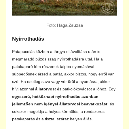
Fotó:
Haga Zsuzsa
Nyírrothadás
Patapucolás közben a tárgya eltávolítása után is
megmaradó bűzös szag nyírrothadásra utal. Ha a
patakaparó fém részének talpba nyomásával
süppedősnek érzed a patát, akkor biztos, hogy erről van
szó. Ha esetleg savó vagy vér ürül a nyomásra, akkor
hívj azonnal
állatorvos
t és patkolókovácsot a lóhoz. Egy
egyszerű, hétköznapi nyírrothadás azonban
jellemzően nem igényel
állatorvos
i beavatkozást
, és
sokszor megoldja a helyes körmölés, a rendszeres
patakaparás és a tiszta, száraz helyen állás.