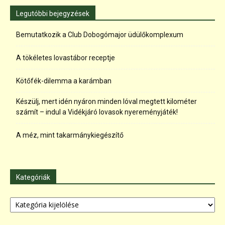
Legutóbbi bejegyzések
Bemutatkozik a Club Dobogómajor üdülőkomplexum
A tökéletes lovastábor receptje
Kötőfék-dilemma a karámban
Készülj, mert idén nyáron minden lóval megtett kilométer
számít – indul a Vidékjáró lovasok nyereményjáték!
A méz, mint takarmánykiegészítő
Kategóriák
Kategóriák