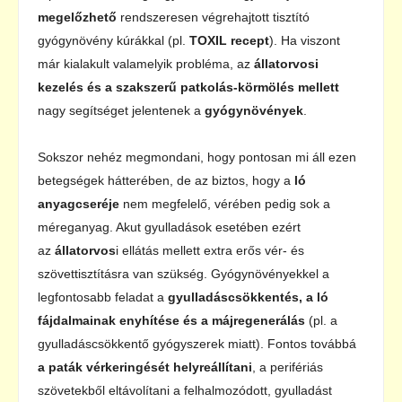
megelőzhető
rendszeresen végrehajtott tisztító
gyógynövény kúrákkal (pl.
TOXIL recept
). Ha viszont
már kialakult valamelyik probléma, az
állatorvosi
kezelés és a szakszerű patkolás-körmölés mellett
nagy segítséget jelentenek a
gyógynövények
.
Sokszor nehéz megmondani, hogy pontosan mi áll ezen
betegségek hátterében, de az biztos, hogy a
ló
anyagcseréje
nem megfelelő, vérében pedig sok a
méreganyag. Akut gyulladások esetében ezért
az
állatorvos
i ellátás mellett extra erős vér- és
szövettisztításra van szükség. Gyógynövényekkel a
legfontosabb feladat a
gyulladáscsökkentés, a ló
fájdalmainak enyhítése és a májregenerálás
(pl. a
gyulladáscsökkentő gyógyszerek miatt). Fontos továbbá
a paták vérkeringését helyreállítani
, a perifériás
szövetekből eltávolítani a felhalmozódott, gyulladást