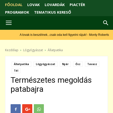
FŐOLDAL
LOVAK
LOVARDÁK
PIACTÉR
PROGRAMOK
TEMATIKUS KERESŐ
A lovak is beszélnek...csak oda kell figyelni rájuk! - Monty Roberts
Kezdőlap
Lógyógyászat
Állatpatika
Állatpatika
Lógyógyászat
Nyár
Ősz
Tavasz
Tél
Természetes megoldás
patabajra