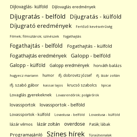
Díjlovaglás- külföld
Díjlovaglás eredmények
Díjugratás - belföld
Díjugratás - külföld
Díjugrató eredmények
Fertőző kevésvérűség
Filmek; filmsztárok; színészek
fogathajtás
Fogathajtás - belföld
Fogathajtás - külföld
Galopp - belföld
Fogathajtás eredmények
Galopp - külföld
Galopp eredmények
horváth balázs
humor
ifj. dobrovitz józsef
hugyecz mariann
ifj. lázár zoltán
ifj. szabó gábor
krucsó szabolcs
kassai lajos
lipicai
Lovaglás gyerekeknek
Lovasrendőrök; polgárőrök
lovassportok
lovassportok - belföld
Lovassportok - külföld
Lovastusa - belföld
Lovastusa - külföld
overdose
lázár zoltán
lázár vilmos
Paták; lábak
Színes hírek
Programajánló
Túraútvonalak