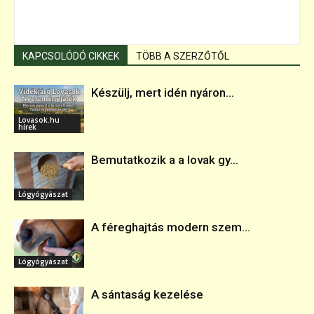
KAPCSOLÓDÓ CIKKEK
TÖBB A SZERZŐTŐL
Készülj, mert idén nyáron...
Lovasok.hu
hírek
Bemutatkozik a a lovak gy...
Lógyógyászat
A féreghajtás modern szem...
Lógyógyászat
A sántaság kezelése