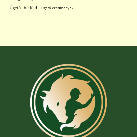
Ügető - belföld
Ügető eredmények