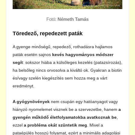
Fotó:
Németh Tamás
Töredező, repedezett paták
A gyenge minőségű, repedező, rothadásra hajlamos
paták esetén sajnos
kevés hagyományos módszer
segít
: sokszor hiába a külsőleges kezelés (patazsírozás),
ha belsőleg nincs orvosolva a kiváltó ok. Gyakran a biotin
és/vagy szelén kiegészítés sem hozza meg a várt
eredményt.
A gyógynövények
nem csupán egy hatóanyagot vagy
hiányzó nyomelemet visznek be a szervezetbe, hanem
a
gyengén működő életfolyamatokba avatkoznak be
,
ezzel
a probléma okát szüntetik meg
. Mivel a
pataépülés hosszú folyamat, ezért a minimális adagolási