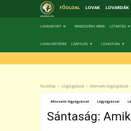
FŐOLDAL
LOVAK
LOVARDÁK
LOVASSPORT
RENDEZVÉNY HÍREK
LÓTARTÁS
LOVAS KÉPZÉSEK
LÓÁPOLÁS
LOVASTÚRA
Kezdőlap
Lógyógyászat
Alternatív lógyógyászat
Alternatív lógyógyászat
Lógyógyászat
Ló
Sántaság: Amiko