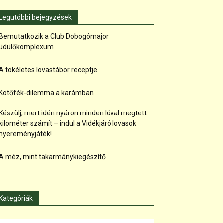
Legutóbbi bejegyzések
Bemutatkozik a Club Dobogómajor
üdülőkomplexum
A tökéletes lovastábor receptje
Kötőfék-dilemma a karámban
Készülj, mert idén nyáron minden lóval megtett
kilométer számít – indul a Vidékjáró lovasok
nyereményjáték!
A méz, mint takarmánykiegészítő
Kategóriák
tegóriák