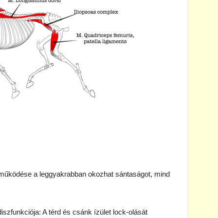
működése a leggyakrabban okozhat sántaságot, mind
szfunkciója: A térd és csánk ízület lock-olását