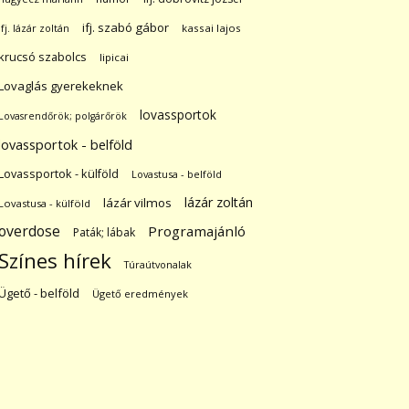
ifj. szabó gábor
ifj. lázár zoltán
kassai lajos
krucsó szabolcs
lipicai
Lovaglás gyerekeknek
lovassportok
Lovasrendőrök; polgárőrök
lovassportok - belföld
Lovassportok - külföld
Lovastusa - belföld
lázár zoltán
lázár vilmos
Lovastusa - külföld
overdose
Programajánló
Paták; lábak
Színes hírek
Túraútvonalak
Ügető - belföld
Ügető eredmények