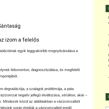
Sántaság
z izom a felelős
adációinak egyik leggyakoribb megnyilvánulása a
ynek felismerése, diagnosztizálása, és megfelelő
empontjából.
en degradációja, a szalagok problémája, a pata
ázizomzat negatív jellegű elváltozása, sérülése, akár –
ge. Mindezek közül az alábbiakban a vázizomzatból
Ka
intésünk során érintjük a vázizomzatból eredő