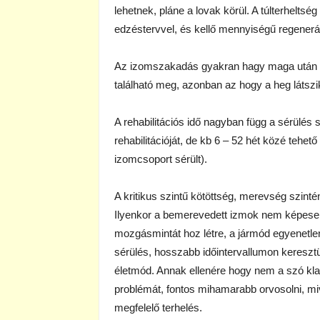
lehetnek, pláne a lovak körül. A túlterheltsé
edzéstervvel, és kellő mennyiségű regenerá
Az izomszakadás gyakran hagy maga után ny
található meg, azonban az hogy a heg látszi
A rehabilitációs idő nagyban függ a sérülés 
rehabilitációját, de kb 6 – 52 hét közé tehető
izomcsoport sérült).
A kritikus szintű kötöttség, merevség szint
Ilyenkor a bemerevedett izmok nem képesek
mozgásmintát hoz létre, a jármód egyenetlenn
sérülés, hosszabb időintervallumon keresz
életmód. Annak ellenére hogy nem a szó kl
problémát, fontos mihamarabb orvosolni, m
megfelelő terhelés.