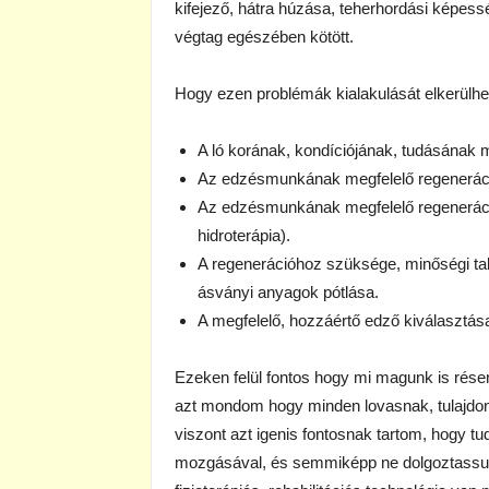
kifejező, hátra húzása, teherhordási képess
végtag egészében kötött.
Hogy ezen problémák kialakulását elkerülhe
A ló korának, kondíciójának, tudásának
Az edzésmunkának megfelelő regeneráci
Az edzésmunkának megfelelő regeneráci
hidroterápia).
A regenerációhoz szüksége, minőségi t
ásványi anyagok pótlása.
A megfelelő, hozzáértő edző kiválasztá
Ezeken felül fontos hogy mi magunk is ré
azt mondom hogy minden lovasnak, tulajdonos
viszont azt igenis fontosnak tartom, hogy tu
mozgásával, és semmiképp ne dolgoztassuk 