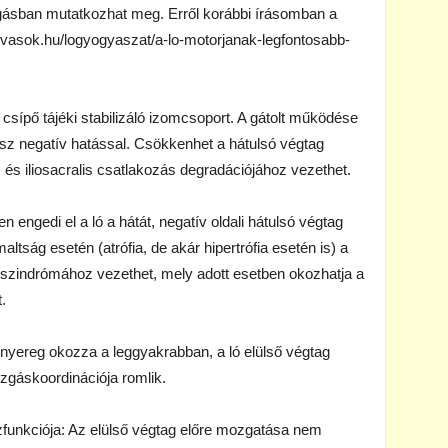
sban mutatkozhat meg. Erről korábbi írásomban a
w.lovasok.hu/logyogyaszat/a-lo-motorjanak-legfontosabb-
 csípő tájéki stabilizáló izomcsoport. A gátolt működése
 lesz negatív hatással. Csökkenhet a hátulsó végtag
, és iliosacralis csatlakozás degradációjához vezethet.
engedi el a ló a hátát, negatív oldali hátulsó végtag
tság esetén (atrófia, de akár hipertrófia esetén is) a
 szindrómához vezethet, mely adott esetben okozhatja a
.
 nyereg okozza a leggyakrabban, a ló elülső végtag
zgáskoordinációja romlik.
zfunkciója: Az elülső végtag előre mozgatása nem