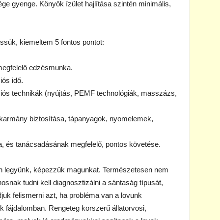
ége gyenge. Könyök ízület hajlítása szintén minimális,
ssük, kiemeltem 5 fontos pontot:
 megfelelő edzésmunka.
ós idő.
ós technikák (nyújtás, PEMF technológiák, masszázs,
akarmány biztosítása, tápanyagok, nyomelemek,
sa, és tanácsadásának megfelelő, pontos követése.
sen legyünk, képezzük magunkat. Természetesen nem
nak tudni kell diagnosztizálni a sántaság típusát,
djuk felismerni azt, ha probléma van a lovunk
fájdalomban. Rengeteg korszerű állatorvosi,