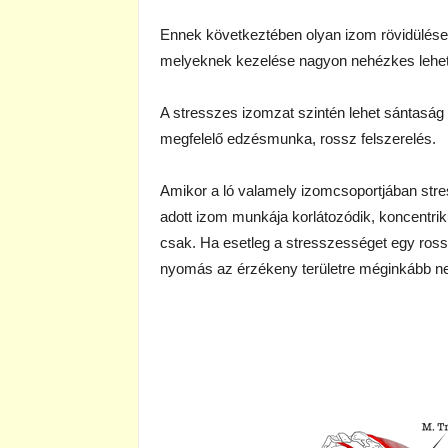
Ennek következtében olyan izom rövidülések, 
melyeknek kezelése nagyon nehézkes lehe
A stresszes izomzat szintén lehet sántaság 
megfelelő edzésmunka, rossz felszerelés.
Amikor a ló valamely izomcsoportjában stres
adott izom munkája korlátozódik, koncentr
csak. Ha esetleg a stresszességet egy ross
nyomás az érzékeny területre méginkább ne