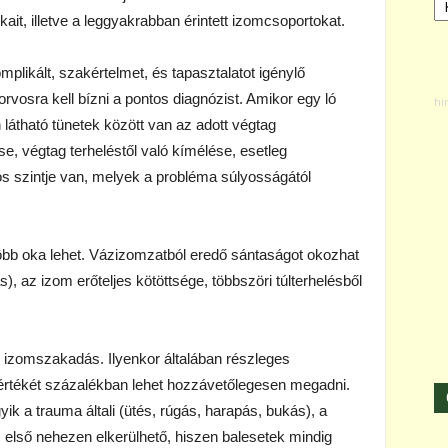
ait, illetve a leggyakrabban érintett izomcsoportokat.
plikált, szakértelmet, és tapasztalatot igénylő
orvosra kell bízni a pontos diagnózist. Amikor egy ló
látható tünetek között van az adott végtag
, végtag terheléstől való kímélése, esetleg
 szintje van, melyek a probléma súlyosságától
öbb oka lehet. Vázizomzatból eredő sántaságot okozhat
 az izom erőteljes kötöttsége, többszöri túlterhelésből
z izomszakadás. Ilyenkor általában részleges
rtékét százalékban lehet hozzávetőlegesen megadni.
k a trauma általi (ütés, rúgás, harapás, bukás), a
Az első nehezen elkerülhető, hiszen balesetek mindig