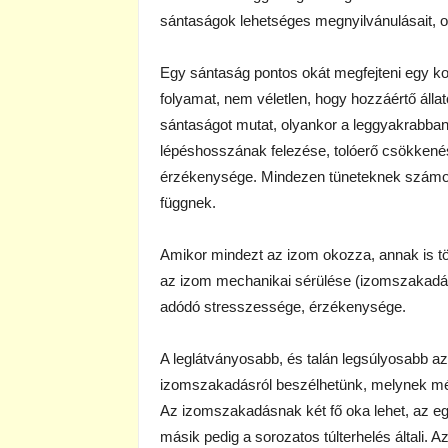
sántaságok lehetséges megnyilvánulásait, ok
Egy sántaság pontos okát megfejteni egy kom
folyamat, nem véletlen, hogy hozzáértő állat
sántaságot mutat, olyankor a leggyakrabban 
lépéshosszának felezése, tolóerő csökkenése
érzékenysége. Mindezen tüneteknek számos
függnek.
Amikor mindezt az izom okozza, annak is t
az izom mechanikai sérülése (izomszakadás),
adódó stresszessége, érzékenysége.
A leglátványosabb, és talán legsúlyosabb a
izomszakadásról beszélhetünk, melynek mé
Az izomszakadásnak két fő oka lehet, az egyi
másik pedig a sorozatos túlterhelés általi. 