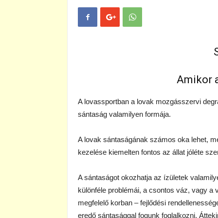
Amikor a
A lovassportban a lovak mozgásszervi degr
sántaság valamilyen formája.
A lovak sántaságának számos oka lehet, mel
kezelése kiemelten fontos az állat jóléte sz
A sántaságot okozhatja az ízületek valamily
különféle problémái, a csontos váz, vagy a v
megfelelő korban – fejlődési rendellenessé
eredő sántasággal fogunk foglalkozni. Áttek