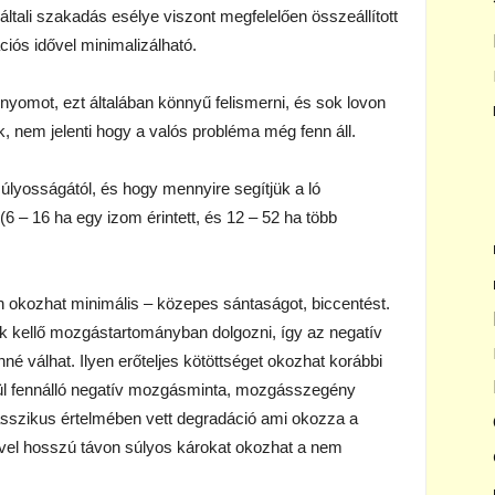
g általi szakadás esélye viszont megfelelően összeállított
ciós idővel minimalizálható.
omot, ezt általában könnyű felismerni, és sok lovon
k, nem jelenti hogy a valós probléma még fenn áll.
súlyosságától, és hogy mennyire segítjük a ló
 (6 – 16 ha egy izom érintett, és 12 – 52 ha több
én okozhat minimális – közepes sántaságot, biccentést.
 kellő mozgástartományban dolgozni, így az negatív
é válhat. Ilyen erőteljes kötöttséget okozhat korábbi
tül fennálló negatív mozgásminta, mozgásszegény
asszikus értelmében vett degradáció ami okozza a
ivel hosszú távon súlyos károkat okozhat a nem