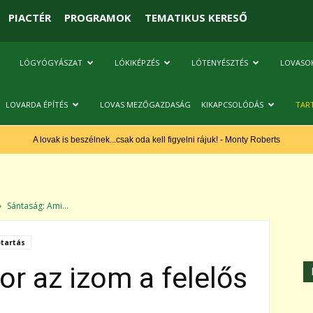
PIACTÉR
PROGRAMOK
TEMATIKUS KERESŐ
LÓGYÓGYÁSZAT
LÓKIKÉPZÉS
LÓTENYÉSZTÉS
LOVASO
LOVARDA ÉPÍTÉS
LOVAS MEZŐGAZDASÁG
KIKAPCSOLÓDÁS
TAR
A lovak is beszélnek...csak oda kell figyelni rájuk! - Monty Roberts
Sántaság: Ami...
tartás
r az izom a felelős