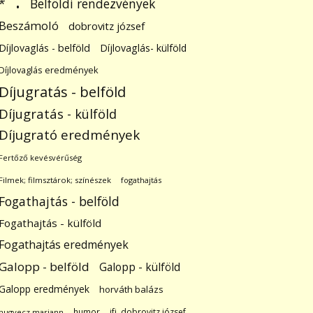
.
Belföldi rendezvények
*
Beszámoló
dobrovitz józsef
Díjlovaglás - belföld
Díjlovaglás- külföld
Díjlovaglás eredmények
Díjugratás - belföld
Díjugratás - külföld
Díjugrató eredmények
Fertőző kevésvérűség
Filmek; filmsztárok; színészek
fogathajtás
Fogathajtás - belföld
Fogathajtás - külföld
Fogathajtás eredmények
Galopp - belföld
Galopp - külföld
Galopp eredmények
horváth balázs
humor
ifj. dobrovitz józsef
hugyecz mariann