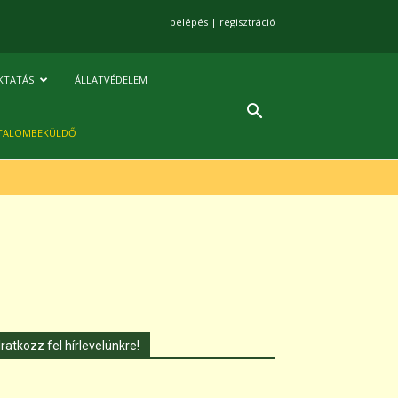
belépés
|
regisztráció
KTATÁS
ÁLLATVÉDELEM
TALOMBEKÜLDŐ
Iratkozz fel hírlevelünkre!