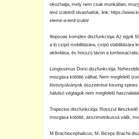
okozhatja, mely nem csak munkában, mozgá
térd ízületről olvashattok, link: https://ww
eleme-a-terd-izulet/
Iliopsoas komplex diszfunkciója: Az egyik fő
a ló csípő mobilitására, csípő stabilitására
aktivitása, és hosszú távon a lumbosacralis
Longissimus Dorsi diszfunkciója: Nehezebben 
mozgása kötötté válhat. Nem megfelelő izomal
tövisnyúlványok összeérése kissing spines
hátulsó végtagok nem megfelelő használatát
Trapezius diszfunkciója: Rosszul illeszkedő
mozgása kötötté, asszimetrikussá válik, mo
M Brachiocephalicus, M. Biceps Brachii dis