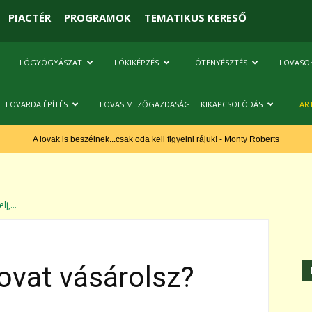
PIACTÉR
PROGRAMOK
TEMATIKUS KERESŐ
LÓGYÓGYÁSZAT
LÓKIKÉPZÉS
LÓTENYÉSZTÉS
LOVASO
LOVARDA ÉPÍTÉS
LOVAS MEZŐGAZDASÁG
KIKAPCSOLÓDÁS
TAR
A lovak is beszélnek...csak oda kell figyelni rájuk! - Monty Roberts
lj,...
 lovat vásárolsz?