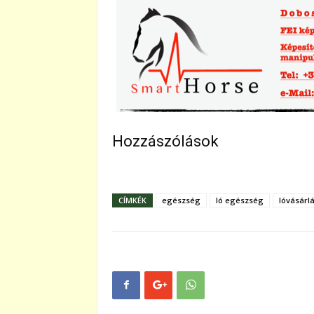
Hozzászólások
CÍMKÉK
egészség
ló egészség
lóvásárl