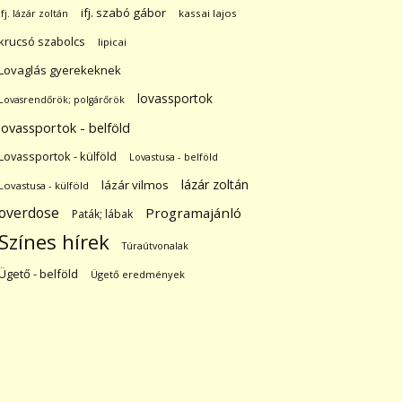
ifj. szabó gábor
ifj. lázár zoltán
kassai lajos
krucsó szabolcs
lipicai
Lovaglás gyerekeknek
lovassportok
Lovasrendőrök; polgárőrök
lovassportok - belföld
Lovassportok - külföld
Lovastusa - belföld
lázár zoltán
lázár vilmos
Lovastusa - külföld
overdose
Programajánló
Paták; lábak
Színes hírek
Túraútvonalak
Ügető - belföld
Ügető eredmények