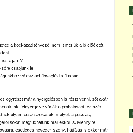
teg a kockázati tényező, nem ismerjük a ló előéletét,
ndent.
mes eljárni?
lsőre csapjunk le.
gunkhoz választani (lovaglási stílusban,
mes egyrészt már a nyergelésben is részt venni, sőt akár
nnak, aki felnyergelve várják a próbalovast, ez azért
hetnek olyan rossz szokások, melyek a pucolás,
égéről sokat megtudhatunk már ekkor is. Mennyire
Ka
ovasra, esetleges heveder iszony, hátfájás is ekkor már