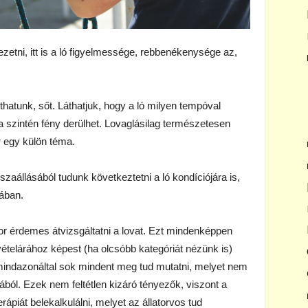
zetni, itt is a ló figyelmessége, rebbenékenysége az,
thatunk, sőt. Láthatjuk, hogy a ló milyen tempóval
a szintén fény derülhet. Lovaglásilag természetesen
 egy külön téma.
zaállásából tudunk következtetni a ló kondíciójára is,
ában.
or érdemes átvizsgáltatni a lovat. Ezt mindenképpen
elárához képest (ha olcsóbb kategóriát nézünk is)
 mindazonáltal sok mindent meg tud mutatni, melyet nem
jából. Ezek nem feltétlen kizáró tényezők, viszont a
ápiát belekalkulálni, melyet az állatorvos tud