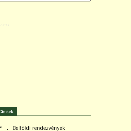
Címkék
.
Belföldi rendezvények
*