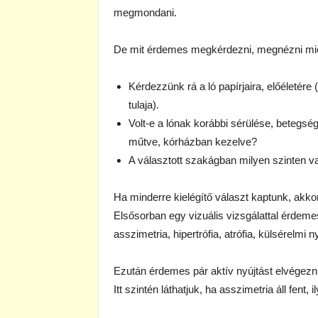
megmondani.
De mit érdemes megkérdezni, megnézni miel
Kérdezzünk rá a ló papírjaira, előéletére
tulaja).
Volt-e a lónak korábbi sérülése, betegség
műtve, kórházban kezelve?
A választott szakágban milyen szinten v
Ha minderre kielégítő választ kaptunk, akko
Elsősorban egy vizuális vizsgálattal érdeme
asszimetria, hipertrófia, atrófia, külsérelmi 
Ezután érdemes pár aktív nyújtást elvégezni, 
Itt szintén láthatjuk, ha asszimetria áll fent,