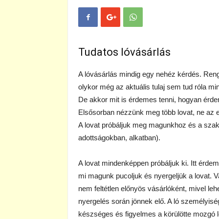
Tudatos lóvásárlás
A lóvásárlás mindig egy nehéz kérdés. Renge
olykor még az aktuális tulaj sem tud róla mi
De akkor mit is érdemes tenni, hogyan érde
Elsősorban nézzünk meg több lovat, ne az e
A lovat próbáljuk meg magunkhoz és a szaká
adottságokban, alkatban).
A lovat mindenképpen próbáljuk ki. Itt érde
mi magunk pucoljuk és nyergeljük a lovat. Va
nem feltétlen előnyös vásárlóként, mivel le
nyergelés során jönnek elő. A ló személyis
készséges és figyelmes a körülötte mozgó l