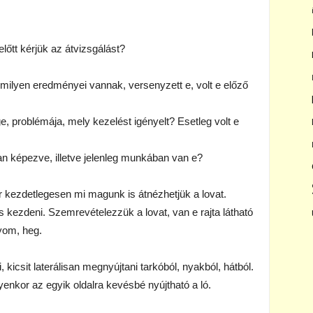
őtt kérjük az átvizsgálást?
 (milyen eredményei vannak, versenyzett e, volt e előző
e, problémája, mely kezelést igényelt? Esetleg volt e
an képezve, illetve jelenleg munkában van e?
r kezdetlegesen mi magunk is átnézhetjük a lovat.
s kezdeni. Szemrevételezzük a lovat, van e rajta látható
nyom, heg.
kicsit laterálisan megnyújtani tarkóból, nyakból, hátból.
 ilyenkor az egyik oldalra kevésbé nyújtható a ló.