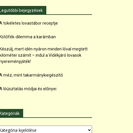
Legutóbbi bejegyzések
A tökéletes lovastábor receptje
Kötőfék-dilemma a karámban
Készülj, mert idén nyáron minden lóval megtett
kilométer számít – indul a Vidékjáró lovasok
nyereményjáték!
A méz, mint takarmánykiegészítő
A lóúsztatás módjai és előnyei
Kategóriák
tegóriák