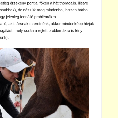
leg érzékeny pontja, főkén a hát thoracalis, illetve
nosabbak), de nézzük meg mindenhol, hiszen bárhol
gy jelenleg fennálló problémákra.
a ló, akit társnak szeretnénk, akkor mindenképp hívjuk
sgálást, mely során a rejtett problémákra is fény
tunk).