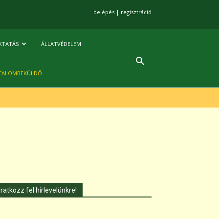
belépés
|
regisztráció
KTATÁS
ÁLLATVÉDELEM
TALOMBEKÜLDŐ
Iratkozz fel hírlevelünkre!