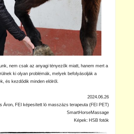
lunk, nem csak az anyagi tényezők miatt, hanem mert a
rülnek ki olyan problémák, melyek befolyásolják a
k, és kezdődik minden elölről.
2024.06.26
 Áron, FEI képesített ló masszázs terapeuta (FEI PET)
SmartHorseMassage
Képek: HSB fotók