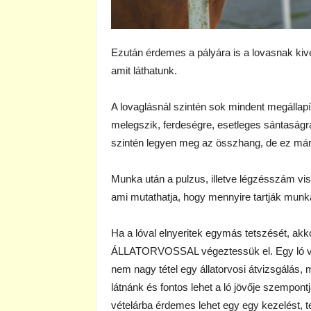
Ezután érdemes a pályára is a lovasnak kive
amit láthatunk.
A lovaglásnál szintén sok mindent megállapí
melegszik, ferdeségre, esetleges sántaságr
szintén legyen meg az összhang, de ez már
Munka után a pulzus, illetve légzésszám viss
ami mutathatja, hogy mennyire tartják munk
Ha a lóval elnyeritek egymás tetszését, akk
ÁLLATORVOSSAL végeztessük el. Egy ló vét
nem nagy tétel egy állatorvosi átvizsgálás,
látnánk és fontos lehet a ló jövője szempont
vételárba érdemes lehet egy egy kezelést, ter