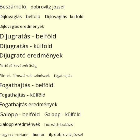
Beszámoló
dobrovitz józsef
Díjlovaglás - belföld
Díjlovaglás- külföld
Díjlovaglás eredmények
Díjugratás - belföld
Díjugratás - külföld
Díjugrató eredmények
Fertőző kevésvérűség
Filmek; filmsztárok; színészek
fogathajtás
Fogathajtás - belföld
Fogathajtás - külföld
Fogathajtás eredmények
Galopp - belföld
Galopp - külföld
Galopp eredmények
horváth balázs
humor
ifj. dobrovitz józsef
hugyecz mariann