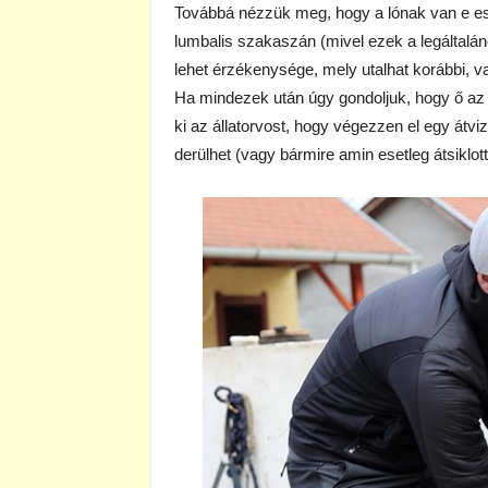
Továbbá nézzük meg, hogy a lónak van e eset
lumbalis szakaszán (mivel ezek a legáltalá
lehet érzékenysége, mely utalhat korábbi, va
Ha mindezek után úgy gondoljuk, hogy ő az 
ki az állatorvost, hogy végezzen el egy átviz
derülhet (vagy bármire amin esetleg átsiklot