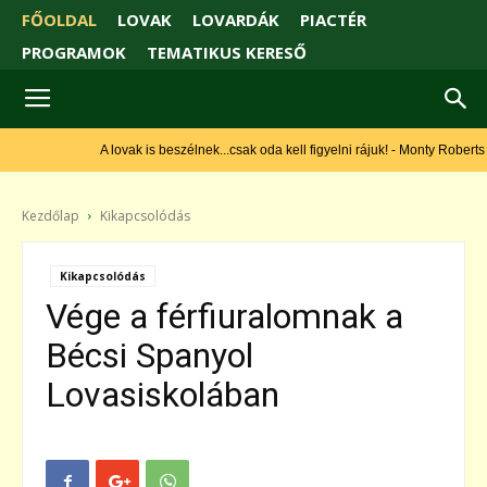
FŐOLDAL
LOVAK
LOVARDÁK
PIACTÉR
PROGRAMOK
TEMATIKUS KERESŐ
A lovak is beszélnek...csak oda kell figyelni rájuk! - Monty Roberts
Kezdőlap
Kikapcsolódás
Kikapcsolódás
Vége a férfiuralomnak a
Bécsi Spanyol
Lovasiskolában