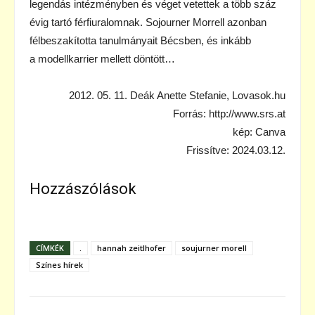
legendás intézményben és véget vetettek a több száz
évig tartó férfiuralomnak. Sojourner Morrell azonban
félbeszakította tanulmányait Bécsben, és inkább
a modellkarrier mellett döntött…
2012. 05. 11. Deák Anette Stefanie, Lovasok.hu
Forrás: http://www.srs.at
kép: Canva
Frissítve: 2024.03.12.
Hozzászólások
CÍMKÉK
.
hannah zeitlhofer
soujurner morell
Színes hírek