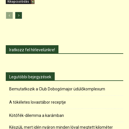
Kikapcsolódás
Iratkozz fel hírlevelünkre!
Legutóbbi bejegyzések
Bemutatkozik a Club Dobogómajor üdülőkomplexum
A tökéletes lovastábor receptje
Kötőfék-dilemma a karámban
Készülj, mert idén nyáron minden lóval megtett kilométer