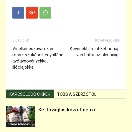
Előző cikk
Következő cikk
Viselkedészavarok és
Kevesebb, mint két hónap
rossz szokások enyhítése
van hátra az olimpiáig!
gyógynövényekkel,
illóolajokkal
KAPCSOLÓDÓ CIKKEK
TÖBB A SZERZŐTŐL
Két lovaglás között nem á...
Kikapcsolódás