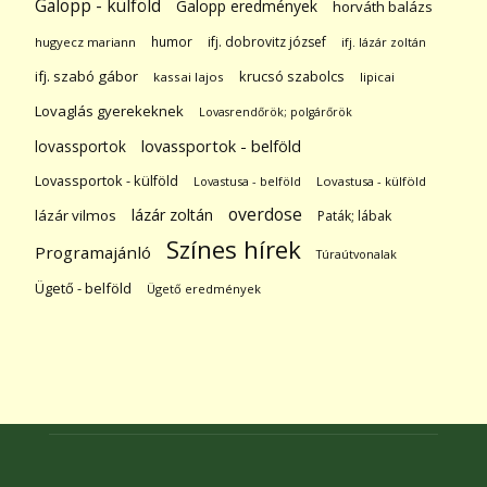
Galopp - külföld
Galopp eredmények
horváth balázs
humor
ifj. dobrovitz józsef
hugyecz mariann
ifj. lázár zoltán
ifj. szabó gábor
krucsó szabolcs
kassai lajos
lipicai
Lovaglás gyerekeknek
Lovasrendőrök; polgárőrök
lovassportok
lovassportok - belföld
Lovassportok - külföld
Lovastusa - belföld
Lovastusa - külföld
overdose
lázár zoltán
lázár vilmos
Paták; lábak
Színes hírek
Programajánló
Túraútvonalak
Ügető - belföld
Ügető eredmények