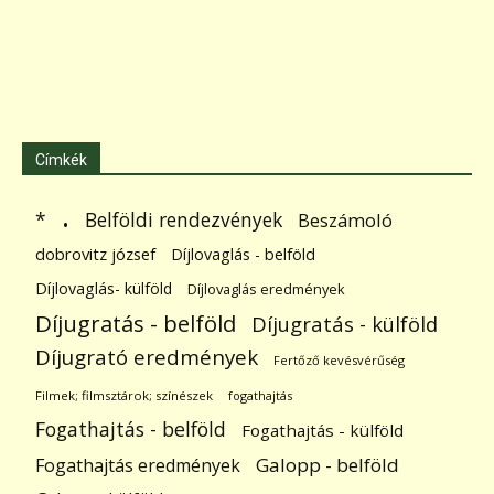
Címkék
.
Belföldi rendezvények
*
Beszámoló
dobrovitz józsef
Díjlovaglás - belföld
Díjlovaglás- külföld
Díjlovaglás eredmények
Díjugratás - belföld
Díjugratás - külföld
Díjugrató eredmények
Fertőző kevésvérűség
Filmek; filmsztárok; színészek
fogathajtás
Fogathajtás - belföld
Fogathajtás - külföld
Galopp - belföld
Fogathajtás eredmények