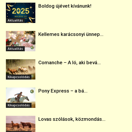
Boldog újévet kívánunk!
Aktualitás
Kellemes karácsonyi ünnep...
Aktualitás
Comanche – A ló, aki bevá...
Kikapcsolódás
Pony Express – a bá...
Kikapcsolódás
Lovas szólások, közmondás...