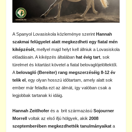
A Spanyol Lovasiskola közleménye szerint
Hannah
szakmai felügyelet alatt megkezdheti egy fiatal mén
kiképzését,
mellyel majd helyt kell állniuk a Lovasiskola
előadásain. A kiképzés általában
hat évig tart
, sok
türelmet és kitartást követel a fiatal belovaglójelöltektől.
A
belovagló (Bereiter) rang megszerzéséig 8-12 év
telik el
, egy olyan hosszú időtartam, amely alatt sok
ember már feladta ezt az álmát, így valóban csak a
legjobbak tartanak ki idáig.
Hannah Zeitlhofer
és a brit származású
Sojourner
Morrell
voltak az első ifjú hölgyek, akik
2008
szeptemberében megkezdhették tanulmányaikat
a